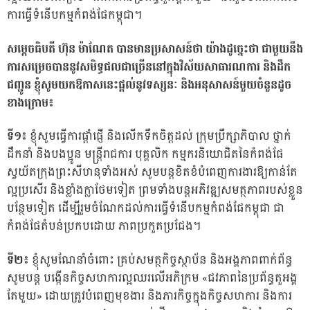
ការធ្វើទំនើបកម្មកំពង់ផែកម្ពុជា។
សម្តេចធិបតី ហ៊ុន ម៉ាណែត បានមានប្រសាសន៍ថា យ៉ាងដូច្នេះថា ជាមួយនឹង
ការសម្រេចបាននូវសមិទ្ធផលជាច្រើននៅក្នុងវិស័យសាធារណការ និងដឹក
ជញ្ជូន ខ្ញុំសូមយកឱកាសនេះផ្ដល់នូវទស្សនៈ​ និងអនុសាសន៍មួយចំនួនដូច
ខាងក្រោម៖
ទី១៖
ខ្ញុំសូមធ្វើការផ្តាំផ្ញើ និងលើកទឹកចិត្តដល់ ក្រុមប្រឹក្សាភិបាល ថ្នាក់
ដឹកនាំ និងបងប្អូន មន្ត្រីរាជការ បុគ្គលិក កម្មករនិយោជិតនៃកំពង់ផែ
ស្វយ័តក្រុងព្រះសីហនុទាំងអស់ សូមបន្តខិតខំបំពេញការងារឱ្យកាន់តែ
ល្អប្រសើរ និងខ្លាំងក្លាថែមទៀត ព្រមទាំងបន្តអភិវឌ្ឍសមត្ថភាពរបស់ខ្លួន
បន្ថែមទៀត ដើម្បីរួមចំណែកដល់ការធ្វើទំនើបកម្មកំពង់ផែកម្ពុជា ជា
កំពង់ផែតំបន់ប្រកបដោយ ភាពប្រកួតប្រជែង​។
ទី២៖
ខ្ញុំសូមណែនាំចំពោះ គ្រប់សមត្ថកិច្ចស្ថាប័ន និងអង្គភាពពាក់ព័ន្ធ
សូមបន្ត បង្កើនកិច្ចសហការល្អឈរលើអភិក្រម «ជវភាពនៃប្រព័ន្ធតួអង្គ
តែមួយ» ដោយត្រូវបំពេញមុខងារ និងភារកិច្ចក្នុងកិច្ចសហការ និងការ