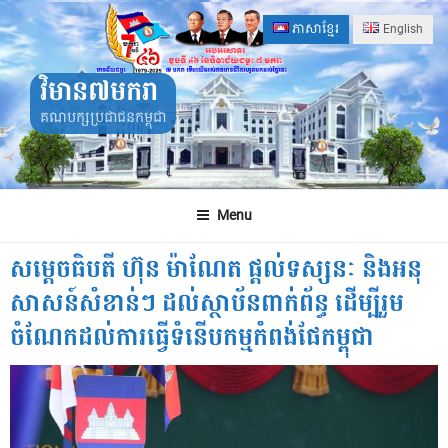
Skip
ភាសាខ្មែរ
English
to
content
វិមាន៧មករា
គណបក្សប្រជាជនកម្ពុជា
Menu
សម្តេចធិបតី ហ៊ុន ម៉ាណែត ផ្តល់ទស្សនៈ និងអនុ
សាសន៍​​សំខាន់ៗ ដល់​ស្ថាប័នពាក់ព័ន្ធ ​ដើម្បីរួម
ចំណែកដល់ការធ្វើទំនើបកម្មកំពង់ផែកម្ពុជា