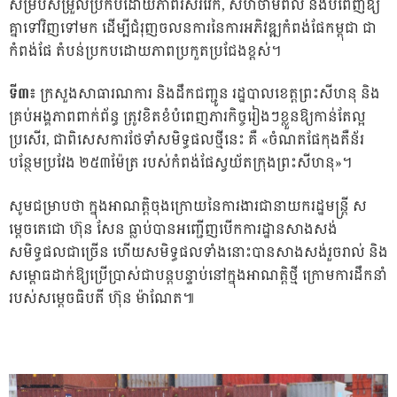
សម្របសម្រួលប្រកបដោយភាពរស់រវើក, សហថាមពល និងបំពេញឱ្យ
គ្នាទៅវិញទៅមក ដើម្បីជំរុញចលនការនៃការអភិវឌ្ឍកំពង់ផែកម្ពុជា ជា
កំពង់ផែ តំបន់ប្រកបដោយភាពប្រកួតប្រជែងខ្ពស់។
ទី៣៖
ក្រសួងសាធារណការ និងដឹកជញ្ជូន រដ្ឋបាលខេត្តព្រះសីហនុ និង
គ្រប់អង្គភាពពាក់ព័ន្ធ ត្រូវខិតខំបំពេញភារកិច្ចរៀងៗខ្លួនឱ្យកាន់តែល្អ
ប្រសើរ, ជាពិសេសការថែទាំសមិទ្ធផលថ្មីនេះ គឺ «ចំណតផែកុងតឺន័រ
បន្ថែមប្រវែង ២៥៣ម៉ែត្រ របស់កំពង់ផែស្វយ័តក្រុងព្រះសីហនុ»។ ​
សូមជម្រាបថា ក្នុងអាណត្តិចុងក្រោយនៃការងារជានាយករដ្ឋមន្ត្រី ស
ម្តេចតេជោ ហ៊ុន សែន ធ្លាប់បានអញ្ជើញបើកការដ្ឋានសាងសង់
សមិទ្ធផលជាច្រើន ហើយសមិទ្ធផលទាំងនោះបានសាងសង់រួចរាល់ និង
សម្ពោធដាក់ឱ្យប្រើប្រាស់ជាបន្តបន្ទាប់នៅក្នុងអាណត្តិថ្មី ក្រោមការដឹកនាំ
របស់សម្តេចធិបតី ហ៊ុន ម៉ាណែត៕