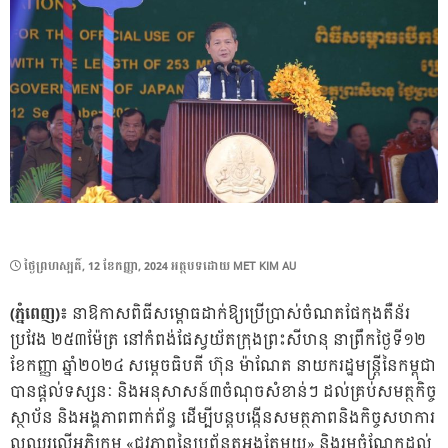
POSTED
ថ្ងៃ​ព្រហស្បតិ៍, 12 ខែ​កញ្ញា, 2024
អត្ថបទដោយ
MET KIM AU
ON
(ភ្នំពេញ)៖
នាឱកាសពិធីសម្ពោធដាក់ឱ្យប្រើប្រាស់ចំណតផែកុងតឺន័រ
ប្រវែង ២៥៣ម៉ែត្រ នៅកំពង់ផែស្វយ័តក្រុងព្រះសីហនុ នាព្រឹកថ្ងៃទី១២
ខែកញ្ញា ឆ្នាំ២០២៤ សម្តេចធិបតី ហ៊ុន ម៉ាណែត នាយករដ្ឋមន្រ្តីនៃកម្ពុជា
បានផ្តល់ទស្សនៈ និងអនុសាសន៍​៣ចំណុចសំខាន់ៗ ដល់គ្រប់សមត្ថកិច្ច
ស្ថាប័ន និងអង្គភាពពាក់ព័ន្ធ ដើម្បីបន្តបង្កើនសមត្ថភាព​និងកិច្ចសហការ
ល្អឈរលើអភិក្រម «ជវភាពនៃប្រព័ន្ធតួអង្គតែមួយ» និងរួមចំណែកដល់