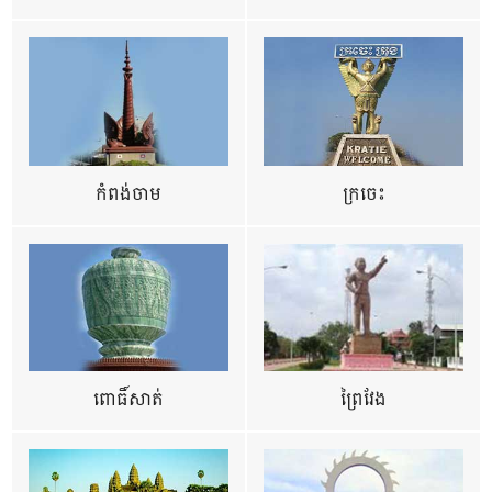
កំពង់ចាម
ក្រចេះ
ពោធិ៍សាត់
ព្រៃវែង