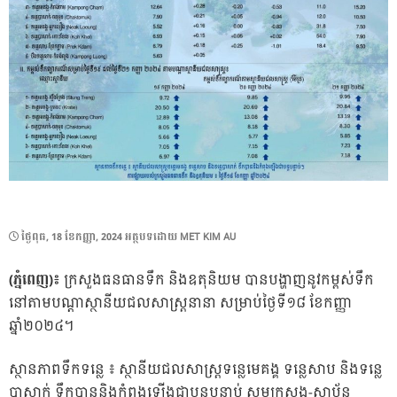
POSTED
ថ្ងៃ​ពុធ, 18 ខែ​កញ្ញា, 2024
អត្ថបទដោយ
MET KIM AU
ON
(ភ្នំពេញ)៖
ក្រសួងធនធានទឹក និងឧតុនិយម បានបង្ហាញនូវកម្ពស់ទឹក
នៅតាមបណ្ដាស្ថានីយជលសាស្ត្រនានា សម្រាប់ថ្ងៃទី១៨ ខែកញ្ញា
ឆ្នាំ២០២៤។
ស្ថានភាពទឹកទន្លេ ៖​ ស្ថានីយជលសាស្ត្រទន្លេមេគង្គ ទន្លេសាប និង​ទន្លេ
បាសាក់ ទឹកបាននិងកំពុងឡើងជាបន្តបន្ទាប់ សូមក្រសួង-ស្ថាប័ន