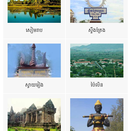
សៀមរាប
ស្ទឹងត្រែង
ស្វាយរៀង
ប៉ៃលិន