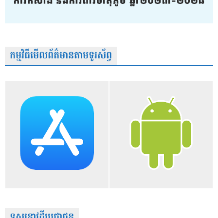
កម្មវិធីមើលព័ត៌មានតាមទូរស័ព្វ
ទស្សនាវដ្តីប្រជាជន