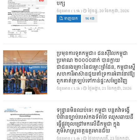
បក្ស
ថ្ងៃ​ចន្ទ, 20 ខែ​កក្កដា, 2026
ចំនួនអាន ( 1.9k )
ទាញយក
96 KB
ប្រមុខការទូតកម្ពុជា៖ ជនស៊ីវិលកម្ពុជា
ប្រមាណ ២០០០០នាក់ បានក្លាយ
ជាជនរងគ្រោះនៃជម្លោះព្រំដែន, កម្ពុជាស្នើ
សហការីអាស៊ានជួយគាំទ្រការអំពាវនាវឱ្យ
ពួកគាត់ត្រឡប់ទៅកាន់ផ្ទះសម្បែងវិញ
ថ្ងៃ​អង្គារ, 21 ខែ​កក្កដា, 2026
ចំនួនអាន ( 1.5k )
ទន្ទ្រានមិនឈប់ទេ! កម្ពុជា បន្តតវ៉ាទង្វើ
បំពានច្បាប់របស់កងទ័ពថៃ ឈូសឆាយដី
ធ្វើផ្លូវចូលជ្រៅមកលើដីកម្ពុជា ក្នុង
ភូមិសាស្ត្រខេត្តឧត្តរមានជ័យ
ថ្ងៃ​ព្រហស្បតិ៍, 23 ខែ​កក្កដា,
ចំនួនអាន ( 1.4k )