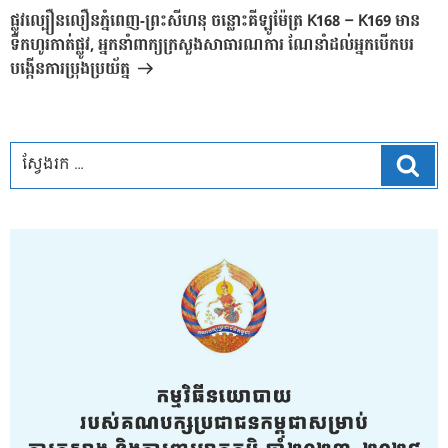
បន្ទាប់
ផ្លូវល្បឿនលឿនភ្នំពេញ-ព្រះសីហនុ ចន្លោះគីឡូម៉ែត្រ K168 – K169 មាន
ទឹកហូរកាត់ផ្លូវ, អ្នកនាំពាក្យក្រសួងសាធារណការ ណែនាំដល់អ្នកបើកបរ
បង្កើនការប្រុងប្រយ័ត្ន
ស្វែ