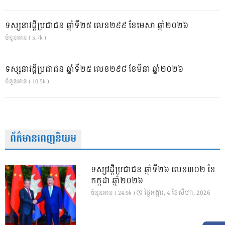
ទស្សនាវដ្ដីប្រជាជន ឆ្នាំទី២៥ លេខ២៩៩ ខែមេសា ឆ្នាំ២០២៦
ចំនួនអាន ( 5.7k )
ទស្សនាវដ្ដីប្រជាជន ឆ្នាំទី២៥ លេខ២៩៨ ខែមីនា ឆ្នាំ២០២៦
ចំនួនអាន ( 10.5k )
ព័ត៌មានពេញនិយម
ទស្សវដ្តីប្រជាជន ឆ្នាំទី២៦ លេខ៣០២ ខែ
កក្កដា ឆ្នាំ២០២៦
ថ្ងៃ​អង្គារ, 4 ខែ​សីហា, 2026
ចំនួនអាន ( 24.9k )