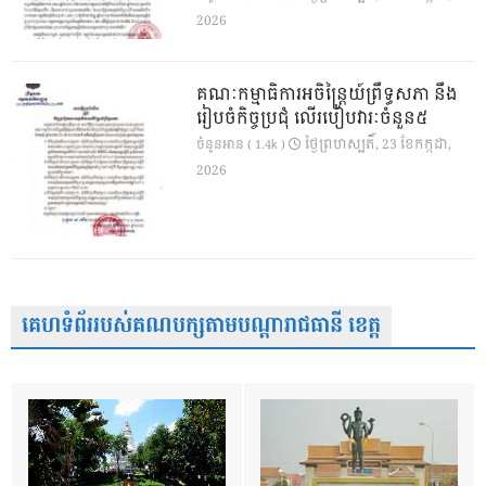
2026
គណៈកម្មាធិការអចិន្ត្រៃយ៍ព្រឹទ្ធសភា នឹង
រៀបចំកិច្ចប្រជុំ លើរបៀបវារៈចំនួន៥
ថ្ងៃ​ព្រហស្បតិ៍, 23 ខែ​កក្កដា,
ចំនួនអាន ( 1.4k )
2026
គេហទំព័ររបស់គណបក្សតាមបណ្តារាជធានី ខេត្ត