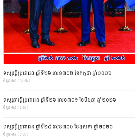
ទស្សវដ្តីប្រជាជន ឆ្នាំទី២៦ លេខ៣០២ ខែកក្កដា ឆ្នាំ២០២៦
ចំនួនអាន ( 24.9k )
ទស្សនាវដ្ដីប្រជាជន ឆ្នាំទី២៦ លេខ៣០១ ខែមិថុនា ឆ្នាំ២០២៦
ចំនួនអាន ( 2.9k )
ទស្សវដ្តីប្រជាជន ឆ្នាំទី២៥ លេខ៣០០ ខែឧសភា ឆ្នាំ២០២៦
ចំនួនអាន ( 7.5k )