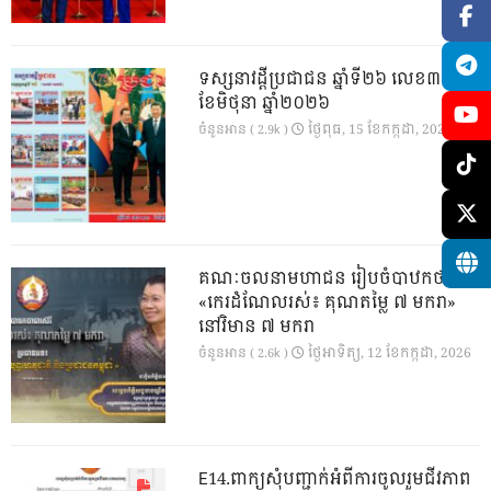
ទស្សនាវដ្ដីប្រជាជន ឆ្នាំទី២៦ លេខ៣០១
ខែមិថុនា ឆ្នាំ២០២៦
ថ្ងៃ​ពុធ, 15 ខែ​កក្កដា, 2026
ចំនួនអាន ( 2.9k )
គណៈចលនាមហាជន រៀបចំបាឋកថាស៊េរី
«កេរដំណែលរស់៖ គុណតម្លៃ ៧ មករា»
នៅវិមាន ៧ មករា
ថ្ងៃ​អាទិត្យ, 12 ខែ​កក្កដា, 2026
ចំនួនអាន ( 2.6k )
E14.ពាក្យសុំបញ្ជាក់អំពីការចូលរួមជីវភាព