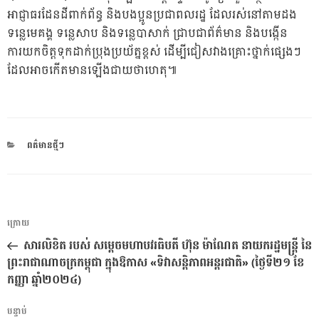
អាជ្ញាធរដែនដីពាក់ព័ន្ធ និងបងប្អូនប្រជាពលរដ្ឋ ដែលរស់នៅតាមដង
ទន្លេមេគង្គ ទន្លេសាប និងទន្លេបាសាក់ ជ្រាបជាព័ត៌មាន និងបង្កើន
ការយកចិត្តទុកដាក់ប្រុងប្រយ័ត្នខ្ពស់ ដើម្បីជៀសវាងគ្រោះថ្នាក់ផ្សេងៗ
ដែលអាចកើតមានឡើងជាយថាហេតុ៕
CATEGORIES
ពត៌មានថ្មីៗ
ការ​
អត្ថបទ
ក្រោយ
នាំទិស​
មុន
សារលិខិត របស់ សម្តេចមហាបវរធិបតី ហ៊ុន ម៉ាណែត នាយករដ្ឋមន្ត្រី នៃ
ប្រកាស
ព្រះរាជាណាចក្រកម្ពុជា ក្នុងឱកាស «ទិវាសន្តិភាពអន្តរជាតិ» (ថ្ងៃទី២១ ខែ
កញ្ញា ឆ្នាំ២០២៤)
អត្ថបទ
បន្ទាប់