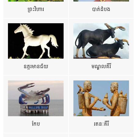
ព្រះវិហារ
បាត់ដំបង
ឧត្ដរមានជ័យ
មណ្ឌលគីរី
កែប
រតនៈគីរី