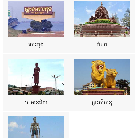
កោះកុង
កំពត
ប. មានជ័យ
ព្រះសីហនុ