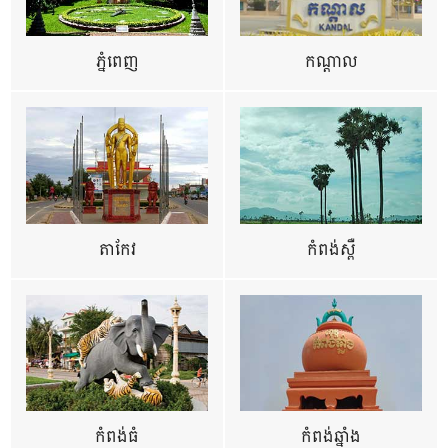
ភ្នំពេញ
កណ្តាល
តាកែវ
កំពង់ស្ពឺ
កំពង់ធំ
កំពង់ឆ្នាំង