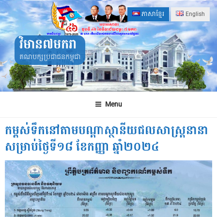
Skip
ភាសាខ្មែរ
English
to
content
វិមាន៧មករា
គណបក្សប្រជាជនកម្ពុជា
Menu
កម្ពស់ទឹកនៅតាមបណ្ដាស្ថានីយជលសាស្ត្រនានា
សម្រាប់ថ្ងៃទី១៨ ខែកញ្ញា ឆ្នាំ២០២៤