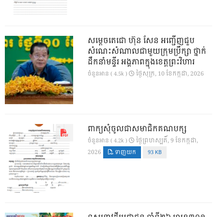
សម្តេចតេជោ ហ៊ុន សែន អញ្ជើញជួប
សំណេះសំណាលជាមួយក្រុមប្រឹក្សា ថ្នាក់
ដឹកនាំមន្ទីរ អង្គភាពក្នុងខេត្តព្រះវិហារ
ថ្ងៃ​សុក្រ, 10 ខែ​កក្កដា, 2026
ចំនួនអាន ( 4.5k )
ពាក្យសុំចូលជាសមាជិកគណបក្ស
ថ្ងៃ​ព្រហស្បតិ៍, 9 ខែ​កក្កដា,
ចំនួនអាន ( 4.2k )
2026
ទាញយក
93 KB