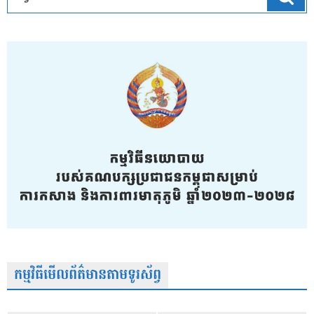
កម្មវិធីមើលព័ត៌មានតាមទូរស័ព្វ