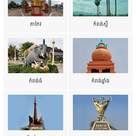
តាកែវ
កំពង់ស្ពឺ
កំពង់ធំ
កំពង់ឆ្នាំង