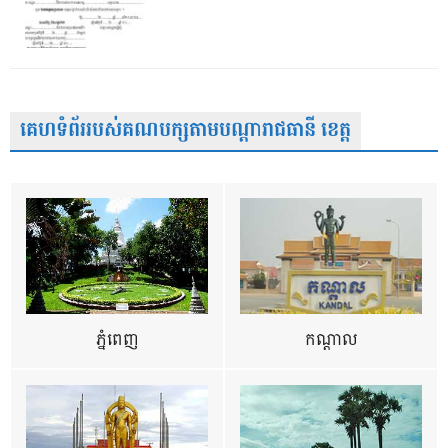
គេហទំព័ររបស់គណបក្សតាមបណ្តារាជធានី ខេត្ត
ភ្នំពេញ
កណ្តាល