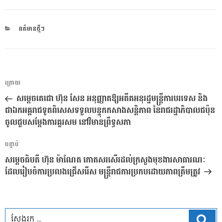
CATEGORIES
ពត៌មានថ្មីៗ
ការ​
អត្ថបទ
ក្រោយ
នាំទិស​
មុន
សម្តេចតេជោ ហ៊ុន សែន អនុញ្ញាតឱ្យអតីតអនុរដ្ឋមន្ត្រីការបរទេស និង
ប្រកាស
ជាឯកអគ្គរាជទូតពិសេសទទួលបន្ទុកកសាងសន្តិភាព នៃរាជរដ្ឋាភិបាលជប៉ុន
ចូលជួបសម្តែងការគួរសម នៅវិមានព្រឹទ្ធសភា
អត្ថបទ
បន្ទាប់
បន្ទាប់
សម្តេចធិបតី ហ៊ុន ម៉ាណែត កោតសរសើរដល់ក្រសួងមុខងារសាធារណៈ
ដែលរៀបចំការប្រលងជ្រើសរើស មន្ត្រីរាជការប្រកបដោយភាពត្រឹមត្រូវ
ស្វែ