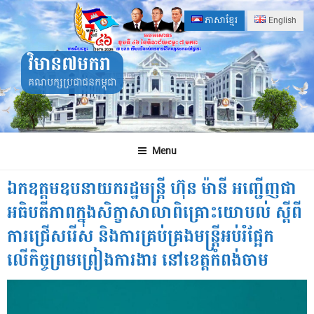
Skip
ភាសាខ្មែរ
English
to
content
វិមាន៧មករា
គណបក្សប្រជាជនកម្ពុជា
Menu
ឯកឧត្តមឧបនាយករដ្ឋមន្ត្រី ហ៊ុន ម៉ានី អញ្ជើញជា
អធិបតីភាពក្នុងសិក្ខាសាលាពិគ្រោះយោបល់ ស្តីពី
ការជ្រើសរើស និងការគ្រប់គ្រងមន្ត្រីអប់រំផ្អែក
លើកិច្ចព្រមព្រៀងការងារ នៅខេត្តកំពង់ចាម