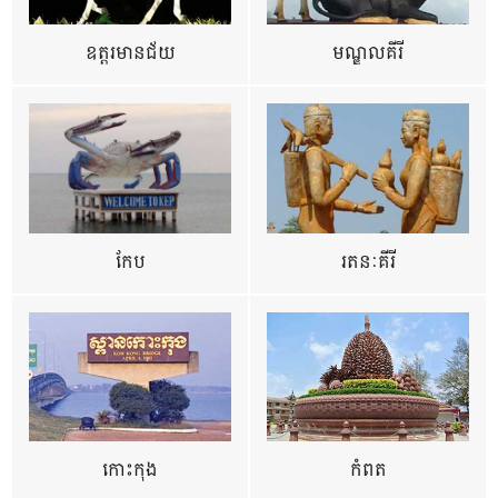
ឧត្ដរមានជ័យ
មណ្ឌលគីរី
កែប
រតនៈគីរី
កោះកុង
កំពត