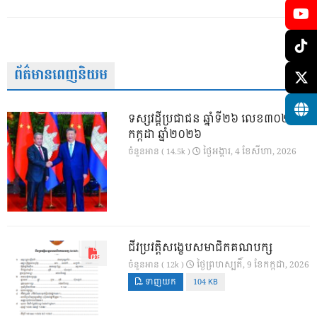
ព័ត៌មានពេញនិយម
ទស្សវដ្តីប្រជាជន ឆ្នាំទី២៦ លេខ៣០២ ខែ
កក្កដា ឆ្នាំ២០២៦
ថ្ងៃ​អង្គារ, 4 ខែ​សីហា, 2026
ចំនួនអាន ( 14.5k )
ជីវប្រវត្តិសង្ខេបសមាជិកគណបក្ស
ថ្ងៃ​ព្រហស្បតិ៍, 9 ខែ​កក្កដា, 2026
ចំនួនអាន ( 12k )
ទាញយក
104 KB