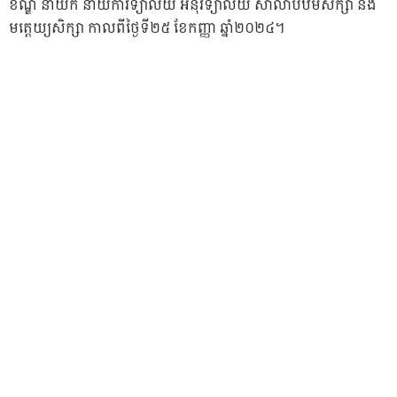
ខណ្ឌ នាយក នាយិកាវិទ្យាល័យ អនុវិទ្យាល័យ សាលាបឋមសិក្សា និង
មត្តេយ្យសិក្សា កាលពីថ្ងៃទី២៥ ខែកញ្ញា ឆ្នាំ២០២៤។