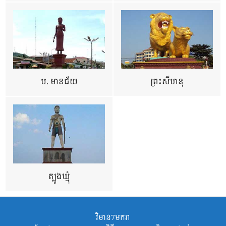
ប. មានជ័យ
ព្រះសីហនុ
ត្បូងឃ្មុំ
វិមាន7មករា