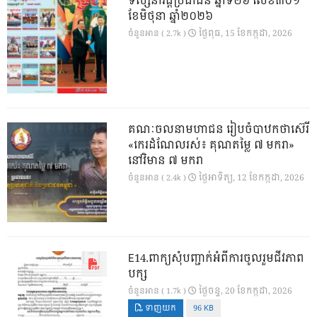
ទស្សនាវដ្ដីប្រជាជន ឆ្នាំទី២៦ លេខ៣០១
ខែមិថុនា ឆ្នាំ២០២៦
ថ្ងៃ​ពុធ, 15 ខែ​កក្កដា, 2026
ចំនួនអាន ( 2.7k )
គណៈចលនាមហាជន រៀបចំបាឋកថាស៊េរី
«កេរដំណែលរស់៖ គុណតម្លៃ ៧ មករា»
នៅវិមាន ៧ មករា
ថ្ងៃ​អាទិត្យ, 12 ខែ​កក្កដា, 2026
ចំនួនអាន ( 2.4k )
E14.ពាក្យសុំបញ្ជាក់អំពីការចូលរួមជីវភាព
បក្ស
ថ្ងៃ​ចន្ទ, 20 ខែ​កក្កដា, 2026
ចំនួនអាន ( 1.7k )
ទាញយក
96 KB