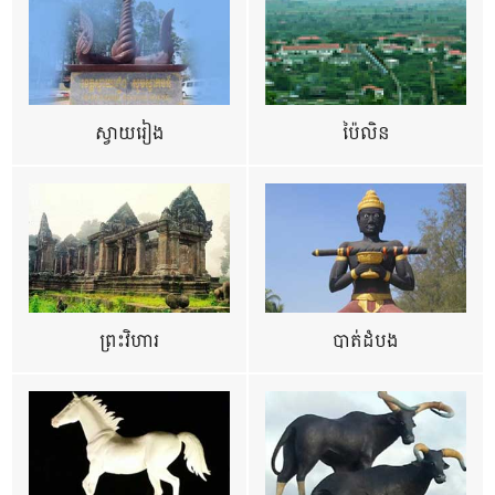
ស្វាយរៀង
ប៉ៃលិន
ព្រះវិហារ
បាត់ដំបង