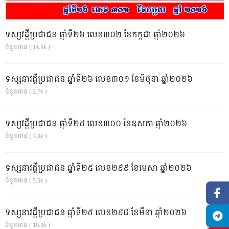
ទស្សវដ្តីប្រជាជន ឆ្នាំទី២៦ លេខ៣០២ ខែកក្កដា ឆ្នាំ២០២៦
ចំនួនអាន ( 14.5k )
ទស្សនាវដ្ដីប្រជាជន ឆ្នាំទី២៦ លេខ៣០១ ខែមិថុនា ឆ្នាំ២០២៦
ចំនួនអាន ( 2.7k )
ទស្សវដ្តីប្រជាជន ឆ្នាំទី២៥ លេខ៣០០ ខែឧសភា ឆ្នាំ២០២៦
ចំនួនអាន ( 7.3k )
ទស្សនាវដ្ដីប្រជាជន ឆ្នាំទី២៥ លេខ២៩៩ ខែមេសា ឆ្នាំ២០២៦
ចំនួនអាន ( 5.5k )
ទស្សនាវដ្ដីប្រជាជន ឆ្នាំទី២៥ លេខ២៩៨ ខែមីនា ឆ្នាំ២០២៦
ចំនួនអាន ( 10.3k )