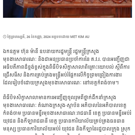
POSTED
ថ្ងៃ​ព្រហស្បតិ៍, 26 ខែ​កញ្ញា, 2024
អត្ថបទដោយ
MET KIM AU
ON
ឯកឧត្តម ហ៊ុន ម៉ានី ឧបនាយករដ្ឋមន្ត្រី រដ្ឋមន្ត្រីក្រសួង
មុខងារសាធារណៈ និងជាអនុប្រធានប្រចាំការនៃ គ.វ.រ. បានអញ្ជើញជា
អធិបតីភាពដ៏ខ្ពង់ខ្ពស់ក្នុងពិធីបិទសិក្ខាសាលាពិគ្រោះយោបល់ ស្តីពីការ
ជ្រើសរើស និងការគ្រប់គ្រងមន្ត្រីអប់រំផ្អែកលើកិច្ចព្រមព្រៀងការងារ
ដែលរៀបចំដោយក្រសួងមុខងារសាធារណៈ នៅខេត្តកំពង់ចាម។
ពិធីបិទសិក្ខាសាលាមានការអញ្ជើញចូលរួមពីថ្នាក់ដឹកនាំក្រសួង
មុខងារសាធារណៈ តំណាងក្រសួង-ស្ថាប័ន អភិបាលនៃអភិបាលខេត្ត
កំពង់ចាម ប្រធានមន្ទីរមុខងារសាធារណៈរាជធានី ខេត្ត ប្រធានមន្ទីរអប់រំ
យុវជន និងកីឡារាជធានី ខេត្ត ប្រធានការិយាល័យគ្រប់គ្រងធនធាន
មនុស្ស ប្រធានការិយាល័យអប់រំ យុវជន និងកីឡានៃរដ្ឋបាលក្រុង ស្រុក