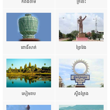
កំពង់ចាម
ក្រចេះ
ពោធិ៍សាត់
ព្រៃវែង
សៀមរាប
ស្ទឹងត្រែង