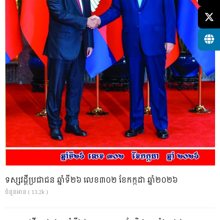
ទស្សវដ្តីប្រជាជន ឆ្នាំទី២៦ លេខ៣០២ ខែកក្កដា ឆ្នាំ២០២៦
ចំនួនអាន ( 13.2k )