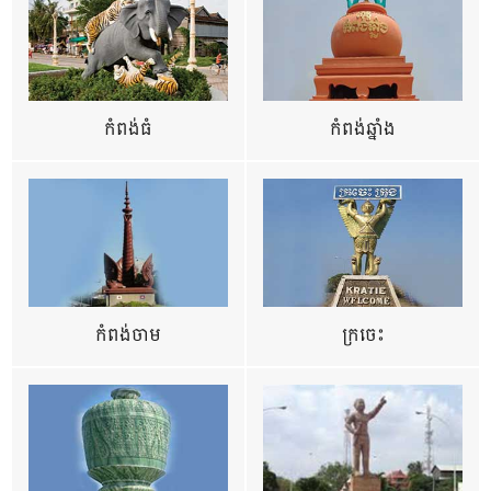
កំពង់ធំ
កំពង់ឆ្នាំង
កំពង់ចាម
ក្រចេះ