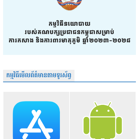
កម្មវិធីមើលព័ត៌មានតាមទូរស័ព្វ