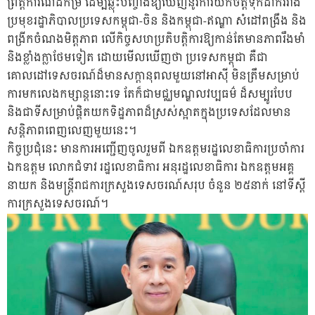
ព្រឹត្តិការណ៍ដ៏កម្រ ដើម្បីឆ្លុះបញ្ចាំងឱ្យឃើញនូវការយកចិត្តទុកដាក់រវាង
ប្រមុខរដ្ឋាភិបាលប្រទេសកម្ពុជា-ចិន និងកម្ពុជា-ឥណ្ឌា សំដៅពង្រឹង និង
ពង្រីកចំណងមិត្តភាព លើកិច្ចសហប្រតិបត្តិការឱ្យកាន់តែមានភាពរឹងមាំ
និងខ្លាំងក្លាថែមទៀត ដោយមើលឃើញថា ប្រទេសកម្ពុជា គឺជា
គោលដៅទេសចរណ៍ដ៏មានសក្តានុពលមួយនៅអាស៊ី មិនត្រឹមសម្រាប់
ការមកលេងកម្សាន្តនោះទេ តែក៏ជាមជ្ឈមណ្ឌលវប្បធម៌ ដ៏សម្បូរបែប
និងជាទីសម្រាប់ផ្តិតយកទិដ្ឋភាពដ៏ស្រស់ស្អាតក្នុងប្រទេសដែលមាន
សន្តិភាពពេញលេញមួយនេះ។
កិច្ចប្រជុំនេះ មានការអញ្ជើញចូលរួមពី ឯកឧត្តមរដ្ឋលេខាធិការប្រចាំការ
ឯកឧត្តម លោកជំទាវ រដ្ឋលេខាធិការ អនុរដ្ឋលេខាធិការ ឯកឧត្តមអគ្គ
នាយក និងមន្ត្រីរាជការក្រសួងទេសចរណ៍សរុប ចំនួន ២៥នាក់ នៅទីស្តី
ការក្រសួងទេសចរណ៍។