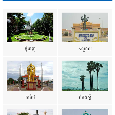
ភ្នំពេញ
កណ្តាល
តាកែវ
កំពង់ស្ពឺ