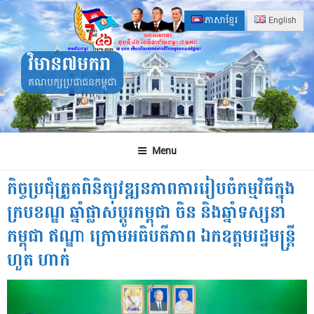
Skip
ភាសាខ្មែរ
English
to
content
វិមាន៧មករា
គណបក្សប្រជាជនកម្ពុជា
Menu
កិច្ចប្រជុំត្រួតពិនិត្យវឌ្ឍនភាពការរៀបចំកម្មវិធីក្នុង
ក្របខណ្ឌ ឆ្នាំផ្លាស់ប្តូរកម្ពុជា ចិន និងឆ្នាំទស្សនា
កម្ពុជា ឥណ្ឌា ក្រោមអធិបតីភាព ឯកឧត្តមរដ្ឋមន្ត្រី
ហួត ហាក់