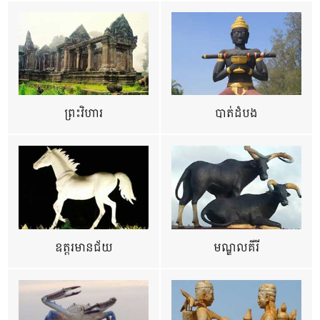
ព្រះវិហារ
បាត់ដំបង
ឧត្ដរមានជ័យ
មណ្ឌលគីរី