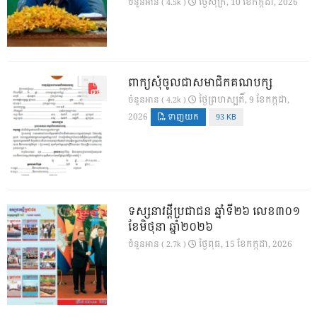
ថ្ងៃ​សុក្រ, 10 ខែ​កក្កដា, 2026
ចំនួនអាន ( 4.5k )
ពាក្យសុំចូលជាសមាជិកគណបក្ស
ថ្ងៃ​ព្រហស្បតិ៍, 9 ខែ​កក្កដា,
ចំនួនអាន ( 4.2k )
2026
ទាញយក
93 KB
ទស្សនាវដ្ដីប្រជាជន ឆ្នាំទី២៦ លេខ៣០១
ខែមិថុនា ឆ្នាំ២០២៦
ថ្ងៃ​ពុធ, 15 ខែ​កក្កដា, 2026
ចំនួនអាន ( 2.7k )