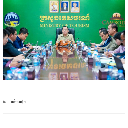
CATEGORIES
ពត៌មានថ្មីៗ