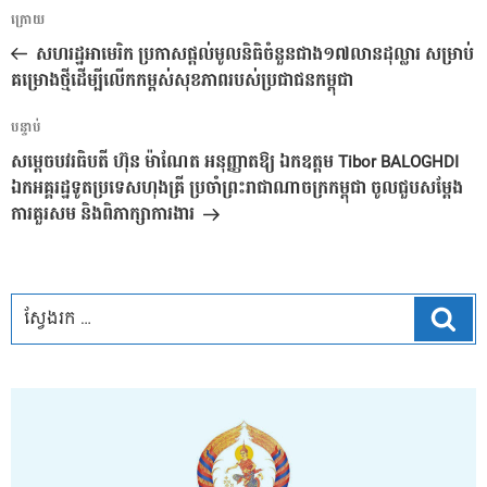
ការ​
អត្ថបទ
ក្រោយ
នាំទិស​
មុន
សហរដ្ឋអាមេរិក ប្រកាសផ្តល់មូលនិធិចំនួនជាង១៧លានដុល្លារ សម្រាប់
ប្រកាស
គម្រោងថ្មីដើម្បីលើកកម្ពស់សុខភាពរបស់ប្រជាជនកម្ពុជា
អត្ថបទ
បន្ទាប់
បន្ទាប់
សម្ដេចបវរធិបតី ហ៊ុន ម៉ាណែត អនុញ្ញាតឱ្យ ឯកឧត្ដម Tibor BALOGHDI
ឯកអគ្គរដ្ឋទូតប្រទេសហុងគ្រី ប្រចាំព្រះរាជាណាចក្រកម្ពុជា ចូលជួបសម្ដែង
ការគួរសម និងពិភាក្សាការងារ
ស្វែ