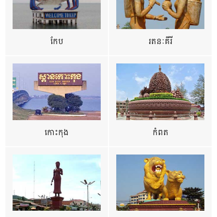
កែប
រតនៈគីរី
កោះកុង
កំពត