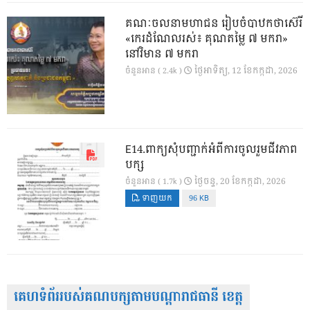
គណៈចលនាមហាជន រៀបចំបាឋកថាស៊េរី
«កេរដំណែលរស់៖ គុណតម្លៃ ៧ មករា»
នៅវិមាន ៧ មករា
ថ្ងៃ​អាទិត្យ, 12 ខែ​កក្កដា, 2026
ចំនួនអាន ( 2.4k )
E14.ពាក្យសុំបញ្ជាក់អំពីការចូលរួមជីវភាព
បក្ស
ថ្ងៃ​ចន្ទ, 20 ខែ​កក្កដា, 2026
ចំនួនអាន ( 1.7k )
ទាញយក
96 KB
គេហទំព័ររបស់គណបក្សតាមបណ្តារាជធានី ខេត្ត