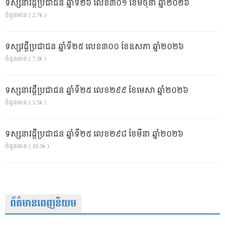
ទស្សនាវដ្ដីប្រជាជន ឆ្នាំទី២៦ លេខ៣០១ ខែមិថុនា ឆ្នាំ២០២៦
ចំនួនអាន ( 2.7k )
ទស្សវដ្តីប្រជាជន ឆ្នាំទី២៥ លេខ៣០០ ខែឧសភា ឆ្នាំ២០២៦
ចំនួនអាន ( 7.3k )
ទស្សនាវដ្ដីប្រជាជន ឆ្នាំទី២៥ លេខ២៩៩ ខែមេសា ឆ្នាំ២០២៦
ចំនួនអាន ( 5.5k )
ទស្សនាវដ្ដីប្រជាជន ឆ្នាំទី២៥ លេខ២៩៨ ខែមីនា ឆ្នាំ២០២៦
ចំនួនអាន ( 10.3k )
ព័ត៌មានពេញនិយម