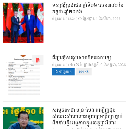
ទស្សវដ្តីប្រជាជន ឆ្នាំទី២៦ លេខ៣០២ ខែ
កក្កដា ឆ្នាំ២០២៦
ថ្ងៃ​អង្គារ, 4 ខែ​សីហា, 2026
ចំនួនអាន ( 13.2k )
ជីវប្រវត្តិសង្ខេបសមាជិកគណបក្ស
ថ្ងៃ​ព្រហស្បតិ៍, 9 ខែ​កក្កដា, 2026
ចំនួនអាន ( 12k )
ទាញយក
104 KB
សម្តេចតេជោ ហ៊ុន សែន អញ្ជើញជួប
សំណេះសំណាលជាមួយក្រុមប្រឹក្សា ថ្នាក់
ដឹកនាំមន្ទីរ អង្គភាពក្នុងខេត្តព្រះវិហារ