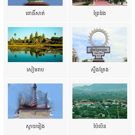
ពោធិ៍សាត់
ព្រៃវែង
សៀមរាប
ស្ទឹងត្រែង
ស្វាយរៀង
ប៉ៃលិន