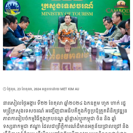
POSTED
ថ្ងៃ​ពុធ, 23 ខែ​តុលា, 2024
អត្ថបទដោយ
MET KIM AU
ON
នារសៀលថ្ងៃអង្គារ ទី២២ ខែតុលា ឆ្នាំ២០២៤ ឯកឧត្តម ហួត ហាក់ រដ្ឋ
មន្ត្រីក្រសួងទេសចរណ៍ អញ្ជើញជាអធិបតីក្នុងកិច្ចប្រជុំត្រួតពិនិត្យវឌ្ឍន
ភាពការរៀបចំកម្មវិធីក្នុងក្របខណ្ឌ ឆ្នាំផ្លាស់ប្តូរកម្ពុជា ចិន និង ឆ្នាំ
ទស្សនាកម្ពុជា ឥណ្ឌា ដែលជាព្រឹតិ្តការណ៍ដ៏មានអត្ថន័យជ្រាលជ្រៅ និង