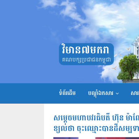
Skip
to
content
វិមាន៧មករា
គណបក្សប្រជាជនកម្ពុជា
ទំព័រដើម
បណ្តុំឯកសារ
សាររ
សម្តេចមហាបវរធិបតី ហ៊ុន ម៉ា
ខ្យល់ថា ចុះឈ្មោះបានដីសម្បទា