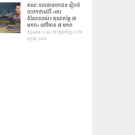
គណៈចលនាមហាជន រៀបចំ
បាឋកថាស៊េរី «កេរ
ដំណែលរស់៖ គុណតម្លៃ ៧
មករា» នៅវិមាន ៧ មករា
ថ្ងៃ​អាទិត្យ, 12 ខែ​
ចំនួនអាន ( 2.3k )
កក្កដា, 2026