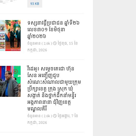
93 KB
ទស្សនាវដ្ដីប្រជាជន ឆ្នាំទី២៦
លេខ៣០១ ខែមិថុនា
ឆ្នាំ២០២៦
ថ្ងៃ​ពុធ, 15 ខែ​
ចំនួនអាន ( 2.6k )
កក្កដា, 2026
វីដេអូ៖ សម្តេចតេជោ ហ៊ុន
សែន អញ្ជើញជួប
សំណេះសំណាលជាមួយក្រុម
ប្រឹក្សាខេត្ត ក្រុង ស្រុក ឃុំ
សង្កាត់ និងថ្នាក់ដឹកនាំមន្ទីរ
អង្គភាពនានា ជុំវិញខេត្ត
មណ្ឌលគិរី
ថ្ងៃ​អង្គារ, 7 ខែ​
ចំនួនអាន ( 2.6k )
កក្កដា, 2026