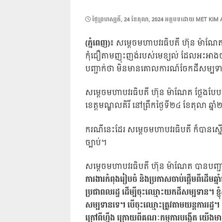
POSTED
ថ្ងៃ​ព្រហស្បតិ៍, 24 ខែ​តុលា, 2024
អត្ថបទដោយ
MET KIM 
ON
(ភ្នំពេញ)៖
សម្តេចមហាបវរធិបតី ហ៊ុន ម៉ាណែត នា
កុំជឿតាមញុះញង់របស់មេខ្យល់ ដែលអះអាងថា 
បញ្ជាក់ថា មិនមានគោលការណ៍ចែកដីសម្ប
សម្តេចមហាបវរធិបតី ហ៊ុន ម៉ាណែត ថ្លែងបែបន
ខេត្តមណ្ឌលគិរី នៅព្រឹកថ្ងៃទី២៤ ខែតុលា ឆ្ន
ករណីនេះដែរ សម្តេចមហាបវរធិបតី ក៏បានស្នើអាជ
ច្បាប់។
សម្តេចមហាបវរធិបតី ហ៊ុន ម៉ាណែត បានបញ្ជា
ការងារកំពុងរៀបចំ និងប្រកាសចាប់ផ្តើមពីដើមឆ្នា
ប្រជាពលរដ្ឋ ដើម្បីចុះឈ្មោះយកដីសម្បទាន។ ខ្
សម្បទានទេ។ បើចុះឈ្មោះ​ត្រូវតាមយន្តការរដ្ឋ
ក្រៅពីហ្នឹង ក្រោយពីគណៈកម្មការបង្កើត យើងមា