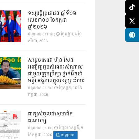
ទស្សវដ្តីប្រជាជន ឆ្នាំទី២៦
លេខ៣០២ ខែកក្កដា
ឆ្នាំ២០២៦
ថ្ងៃ​អង្គារ, 4 ខែ​
ចំនួនអាន ( 11.3k )
សីហា, 2026
សម្តេចតេជោ ហ៊ុន សែន
អញ្ជើញជួបសំណេះសំណាល
ជាមួយក្រុមប្រឹក្សា ថ្នាក់ដឹកនាំ
មន្ទីរ អង្គភាពក្នុងខេត្តព្រះវិហារ
ថ្ងៃ​សុក្រ, 10 ខែ​
ចំនួនអាន ( 4.3k )
កក្កដា, 2026
ពាក្យសុំចូលជាសមាជិក
គណបក្ស
ថ្ងៃ​ព្រហស្បតិ៍, 9
ចំនួនអាន ( 4.1k )
ខែ​កក្កដា, 2026
ទាញយក