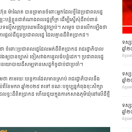
ហ៊ុន ម៉ាណែត បានព្រមានចំពោះអ្នកដែលខ្ចីដៃប្រជាពលរដ្ឋ
លះបន្លំខ្លួនជាតំណាងពលរដ្ឋក្រីក្រ ដើម្បីស្នើសុំដីរាប់ពាន់
បទល្មើសត្រូវប្រឈមនឹងផ្លូវច្បាប់។ សម្តេច បានលើកឡើងថា
ការផ្ដល់ដីជូនប្រជាពលរដ្ឋ ដែលគ្មានដីពិតប្រាកដ។
ទស្ស
ឆ្នា
ថា ចំពោះប្រជាពលរដ្ឋដែលអត់ដីពិតប្រាកដ រាជរដ្ឋាភិបាល
ចំនួនអ
ាស់វែងឲ្យបានច្បាស់ ចៀសវាងកន្ទេលធំបន្លំដេក។ ប្រជាពលរដ្ឋ
លនយោបាយដីសម្បទានសេដ្ឋកិច្ចជាប់ជាប្រចាំ។
ទស្ស
ែមថា តាមរយៈយន្តការដែលមានស្រាប់ រាជរដ្ឋាភិបាលនឹង
ឆ្នា
់ពីខែមករា ឆ្នាំ២០២៥ តទៅ ខណៈបច្ចុប្បន្នកំពុងចុះសិក្សា
ចំនួនអា
រដ្ឋដែលខ្វះដីពិតប្រាកដ ហើយជួយក្នុងការកសាងភូមិឃុំនៅលើដីថ្មី
ទស្ស
ឆ្នា
ចំនួនអា