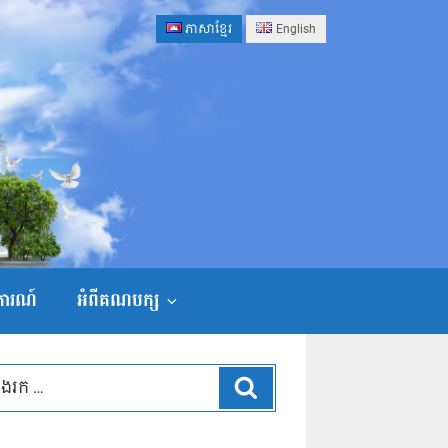
ភាសាខ្មែរ
English
ងការណ៍
អំពីគណបក្ស
ស្វែងរក