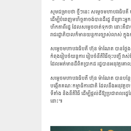
សូមជម្រាបថា ថ្មីៗនេះ សម្ដេចមហាបវរធិបតី 
ដើម្បីបំពេញមហិច្ឆតាចង់បានដីរដ្ឋ ពីព្រោះអ្នកខ្
ហិកតាពីរដ្ឋ ដែលសម្តេចចាត់ទុកថា នោះគឺជា
រាជរដ្ឋាភិបាលក៏មានយន្តការច្បាស់លាស់ ក្នុង
សម្តេចមហាបវរធិបតី ហ៊ុន ម៉ាណែត បានថ្លែង
កំពុងរៀបចំយន្តការ រៀបចំនីតិវិធីចុះបញ្ជី វ
ដែលអត់មានដីពិតប្រាកដ រដ្ឋបានអនុវត្តគោ
សម្តេចមហាបវរធិបតី ហ៊ុន ម៉ាណែត បានបន្ថ
បង្កើតគណៈកម្មាធិការជាតិ ដែលនឹងអនុវត្តចាប
ទីតាំង និងនីតិវិធី ដើម្បីផ្ដល់ដីឱ្យប្រជាពល
នោះ៕