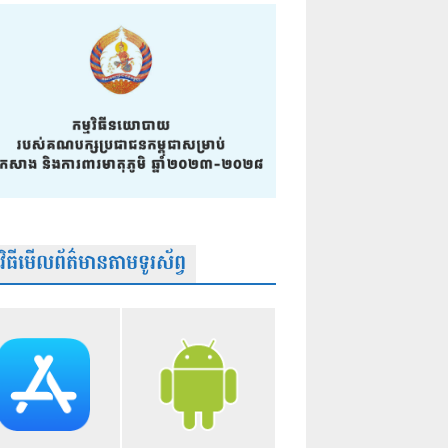
មវិធីមើលព័ត៌មានតាមទូរស័ព្វ