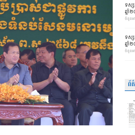
ទស្ស
ឆ្នា
ចំនួនអា
ទស្ស
ឆ្នា
ចំនួនអ
ព័