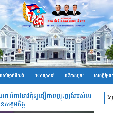
បស់ថ្នាក់ដឹកនាំ
បទសម្ភាសន៍
វេទិកាតុមូល
សេចក្ដីថ្លែ
ណែត អំពាវនាវកុំឲ្យជឿតាមញុះញង់របស់មេ
នសង្គមកិច្ច