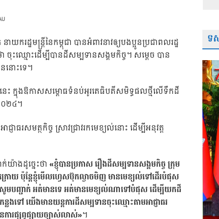
AU
ទស្
យករដ្ឋមន្ត្រីនៃកម្ពុជា បានអំពាវនាវឲ្យបងប្អូនប្រជាពលរដ្ឋ
ចុះឈ្មោះដើម្បីបានដីសម្បទានសង្គមកិច្ច។ សម្តេច បាន
ទាននោះទេ។
េះ ក្នុងឱកាសសម្ពោធទំនប់អូរតេធិបតីសមិទ្ធផលថ្មីលើទឹកដី
ាំ២០២៤។
្ញាធរសមត្ថកិច្ច ស្រាវជ្រាវរកមេខ្យល់នោះ ដើម្បីអនុវត្ត
ក់យ៉ាងដូច្នេះថា
«ខ្ញុំបានប្រកាស រឿងដីសម្បទានសង្គមកិច្ច ក្រុម
ំក្រោយ ប៉ុន្តែខ្ញុំមើលហ្វេសប៊ុកល្ងាចមិញ មានមេខ្យល់ទៅដើរបំផុស
ញុំសូមបញ្ជាក់ អត់មានទេ អត់មានមេខ្យល់ណាទៅបំផុស ដើម្បីយកដី
។ កន្លងទៅ យើងមានយន្តការដីសម្បទានចុះឈ្មោះតាមអាជ្ញាធរ
នការផ្សព្វផ្សាយច្បាស់លាស់»
។