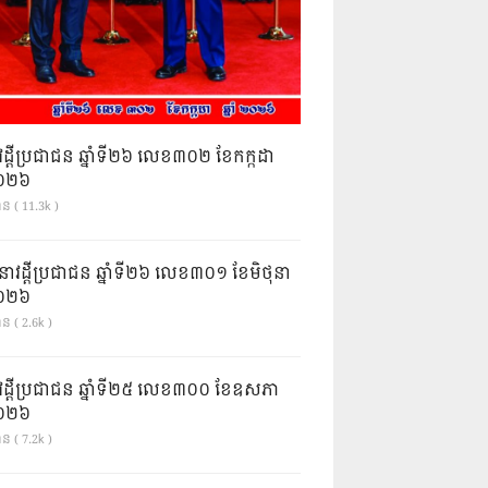
វដ្តីប្រជាជន ឆ្នាំទី២៦ លេខ៣០២ ខែកក្កដា
ំ២០២៦
ាន ( 11.3k )
នាវដ្ដីប្រជាជន ឆ្នាំទី២៦ លេខ៣០១ ខែមិថុនា
ំ២០២៦
ន ( 2.6k )
វដ្តីប្រជាជន ឆ្នាំទី២៥ លេខ៣០០ ខែឧសភា
ំ២០២៦
ន ( 7.2k )