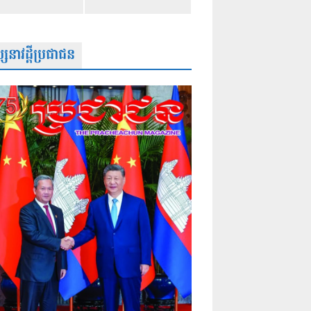
សនាវដ្តីប្រជាជន