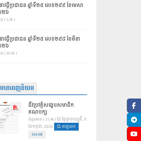
នាវដ្ដីប្រជាជន ឆ្នាំទី២៥ លេខ២៩៩ ខែមេសា
ំ២០២៦
ន ( 5.5k )
នាវដ្ដីប្រជាជន ឆ្នាំទី២៥ លេខ២៩៨ ខែមីនា
ំ២០២៦
ាន ( 10.3k )
ត៌មានពេញនិយម
ជីវប្រវត្តិសង្ខេបសមាជិក
គណបក្ស
ថ្ងៃ​ព្រហស្បតិ៍, 9
ចំនួនអាន ( 11.9k )
ខែ​កក្កដា, 2026
ទាញយក
104 KB