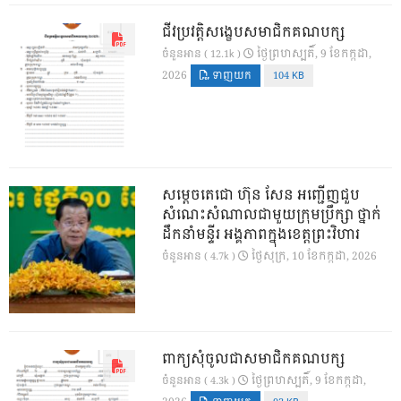
ជីវប្រវត្តិសង្ខេបសមាជិកគណបក្ស
ថ្ងៃ​ព្រហស្បតិ៍, 9 ខែ​កក្កដា,
ចំនួនអាន ( 12.1k )
2026
ទាញយក
104 KB
សម្តេចតេជោ ហ៊ុន សែន អញ្ជើញជួប
សំណេះសំណាលជាមួយក្រុមប្រឹក្សា ថ្នាក់
ដឹកនាំមន្ទីរ អង្គភាពក្នុងខេត្តព្រះវិហារ
ថ្ងៃ​សុក្រ, 10 ខែ​កក្កដា, 2026
ចំនួនអាន ( 4.7k )
ពាក្យសុំចូលជាសមាជិកគណបក្ស
ថ្ងៃ​ព្រហស្បតិ៍, 9 ខែ​កក្កដា,
ចំនួនអាន ( 4.3k )