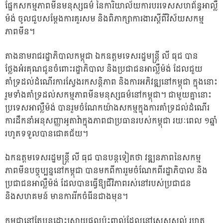
ផ្នែកសកម្មភាពមីនមនុស្សធម៌ នៃការិយាល័យការបរទេសសហព័ន្ធអាល្លឺ
ម៉ង់ ចូលជួបសម្តែងការគួរសម និងពិភាក្សាការងារស្តីពីវិស័យសកម្ម
ភាពមីន។
តាងនាមរាជរដ្ឋាភិបាលកម្ពុជា ឯកឧត្តមទេសរដ្ឋមន្រ្តី លី ធុជ បាន
ថ្លែងអំរគុណជូនចំពោះរដ្ឋាភិបាល និងប្រជាជនអាល្លឺម៉ង់ ដែលជួយ
គាំទ្រដល់ដំណើរការស្វែងរកសន្តិភាព និងការអភិវឌ្ឍនៅកម្ពុជា ក្នុងនោះ
រួមទាំងគាំទ្រដល់សកម្មភាពមីនមនុស្សធម៌នៅកម្ពុជា។ ជាមួយគ្នានោះ
ប្រទេសអាល្លឺម៉ង់ បានរួមចំណែកយ៉ាងសកម្មក្នុងការគាំទ្រដល់ដំណើរ
ការដឹកនាំអនុសញ្ញាអូតាវ៉ាក្នុងភាពជាប្រធានរបស់កម្ពុជា រយៈពេល ១ឆ្នាំ
រហូតទទួលបានជោគជ័យ។
ឯកឧត្តមទេសរដ្ឋមន្រ្តី លី ធុជ បានបន្តទៀតថា វឌ្ឍនភាពនៃសកម្ម
ភាពមីនបច្ចុប្បន្ននៅកម្ពុជា បានមកពីការរួមចំណែកពីរដ្ឋាភិបាល និង
ប្រជាជនអាល្លឺម៉ង់ ដែលបានធ្វើឱ្យជីវិភាពរស់នៅរបស់ប្រជាជន
និងសហគមន៍ មានការរីកចំរើនជាងមុន។
កម្ពុជានៅតែបន្តដោះស្រាយផលប៉ះពាល់ដែលនៅសេសសល់ រហូត