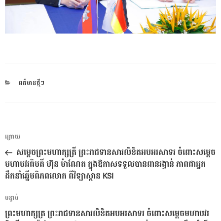
CATEGORIES
ពត៌មានថ្មីៗ
ការ​
អត្ថបទ
ក្រោយ
នាំទិស​
មុន
សម្តេចព្រះមហាក្សត្រី ព្រះរាជទានសារលិខិតអបអរសាទរ ចំពោះសម្តេច
ប្រកាស
មហាបវរធិបតី ហ៊ុន ម៉ាណែត ក្នុងឱកាសទទួលបានពានរង្វាន់ ភាពជាអ្នក
ដឹកនាំឆ្នើមពិភពលោក ពីវិទ្យាស្ថាន KSI
អត្ថបទ
បន្ទាប់
បន្ទាប់
ព្រះមហាក្សត្រ ព្រះរាជទានសារលិខិតអបអរសាទរ ចំពោះសម្តេចមហាបវរ