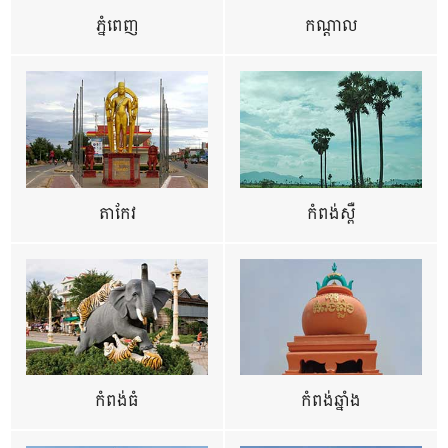
ភ្នំពេញ
កណ្តាល
តាកែវ
កំពង់ស្ពឺ
កំពង់ធំ
កំពង់ឆ្នាំង