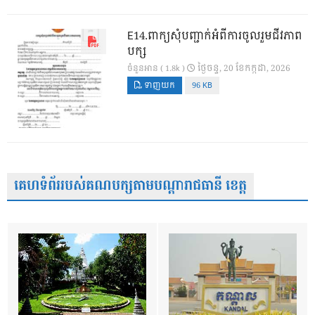
E14.ពាក្យសុំបញ្ជាក់អំពីការចូលរួមជីវភាព
បក្ស
ថ្ងៃ​ចន្ទ, 20 ខែ​កក្កដា, 2026
ចំនួនអាន ( 1.8k )
ទាញយក
96 KB
គេហទំព័ររបស់គណបក្សតាមបណ្តារាជធានី ខេត្ត