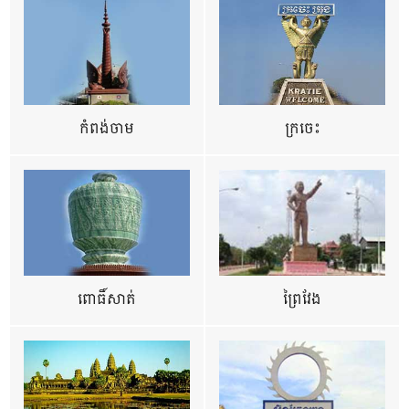
កំពង់ចាម
ក្រចេះ
ពោធិ៍សាត់
ព្រៃវែង