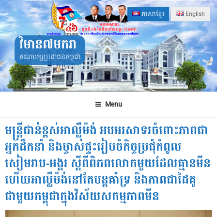
Skip
ភាសាខ្មែរ
English
to
content
វិមាន៧មករា
គណបក្សប្រជាជនកម្ពុជា
Menu
មន្រ្តីជាន់ខ្ពស់អាល្លឺម៉ង់ អបអរសាទរចំពោះភាពជា
អ្នកដឹកនាំ និងម្ចាស់ផ្ទះរៀបចំកិច្ចប្រជុំកំពូល
សៀមរាប-អង្គរ ស្តីពីពិភពលោកមួយដែលគ្មានមីន
ហើយអាល្លឺម៉ង់នៅតែបន្តគាំទ្រ និងភាពជាដៃគូ
ជាមួយកម្ពុជាក្នុងវិស័យសកម្មភាពមីន