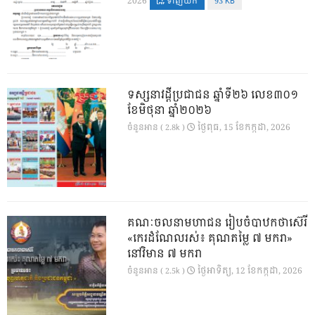
2026
ទាញយក
93 KB
ទស្សនាវដ្ដីប្រជាជន ឆ្នាំទី២៦ លេខ៣០១
ខែមិថុនា ឆ្នាំ២០២៦
ថ្ងៃ​ពុធ, 15 ខែ​កក្កដា, 2026
ចំនួនអាន ( 2.8k )
គណៈចលនាមហាជន រៀបចំបាឋកថាស៊េរី
«កេរដំណែលរស់៖ គុណតម្លៃ ៧ មករា»
នៅវិមាន ៧ មករា
ថ្ងៃ​អាទិត្យ, 12 ខែ​កក្កដា, 2026
ចំនួនអាន ( 2.5k )