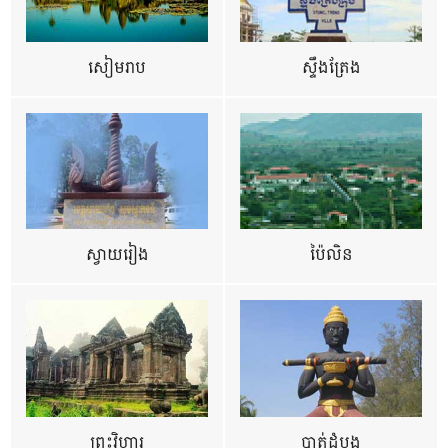
សៀមរាប
ស្ទឹងត្រែង
ស្វាយរៀង
ប៉ៃលិន
ព្រះវិហារ
បាត់ដំបង