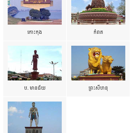
កោះកុង
កំពត
ប. មានជ័យ
ព្រះសីហនុ