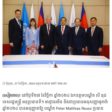
POSTED
ថ្ងៃ​ពុធ, 27 ខែ​វិច្ឆិកា, 2024
អត្ថបទដោយ
MET KIM AU
ON
(សៀមរាប)៖
នៅថ្ងៃទី២៧ ខែវិច្ឆិកា ឆ្នាំ២០២៤ ឯកឧត្តមបណ្ឌិត លី ធុជ
ទេសរដ្ឋមន្រ្តី អនុប្រធានទី១ អាជ្ញាធរមីន និងជាប្រធានអនុសញ្ញាអូតាវ៉ា
ឆ្នាំ២០២៤ បានអនុញ្ញាតឱ្យ បណ្ឌិត Peter Matthias Reuss ប្រធាន