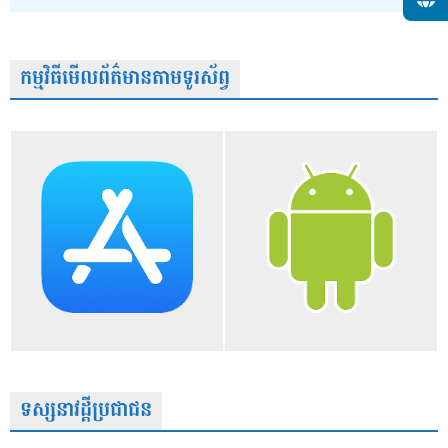
កម្មវិធីមើលព័ត៌មានតាមទូរស័ព្វ
ទស្សនាវដ្តីប្រជាជន