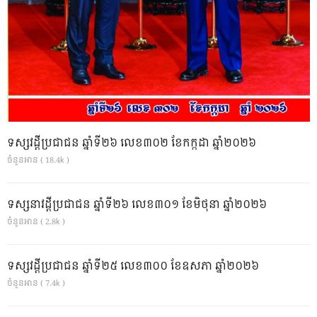
ទស្សវដ្តីប្រជាជន ឆ្នាំទី២៦ លេខ៣០២ ខែកក្កដា ឆ្នាំ២០២៦
ចំនួនអាន ( 18.4k )
ទស្សនាវដ្ដីប្រជាជន ឆ្នាំទី២៦ លេខ៣០១ ខែមិថុនា ឆ្នាំ២០២៦
ចំនួនអាន ( 2.8k )
ទស្សវដ្តីប្រជាជន ឆ្នាំទី២៥ លេខ៣០០ ខែឧសភា ឆ្នាំ២០២៦
ចំនួនអាន ( 7.4k )