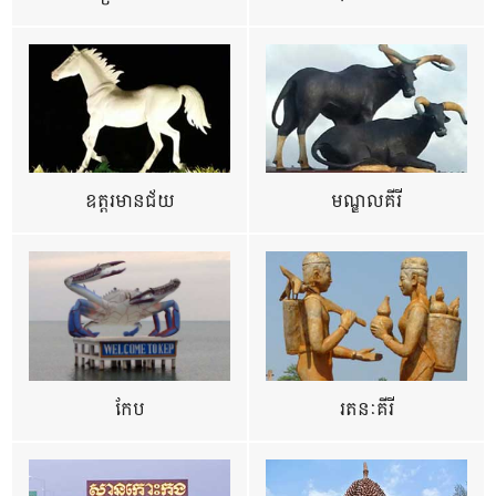
ឧត្ដរមានជ័យ
មណ្ឌលគីរី
កែប
រតនៈគីរី