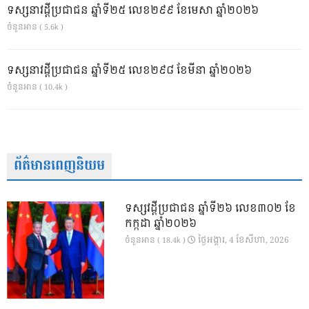
ទស្សនាវដ្ដីប្រជាជន ឆ្នាំទី២៥ លេខ២៩៩ ខែមេសា ឆ្នាំ២០២៦
ចំនួនអាន ( 5.6k )
ទស្សនាវដ្ដីប្រជាជន ឆ្នាំទី២៥ លេខ២៩៨ ខែមីនា ឆ្នាំ២០២៦
ចំនួនអាន ( 10.4k )
ព័ត៌មានពេញនិយម
ទស្សវដ្តីប្រជាជន ឆ្នាំទី២៦ លេខ៣០២ ខែ
កក្កដា ឆ្នាំ២០២៦
ថ្ងៃ​អង្គារ, 4 ខែ​សីហា, 2026
ចំនួនអាន ( 18.4k )