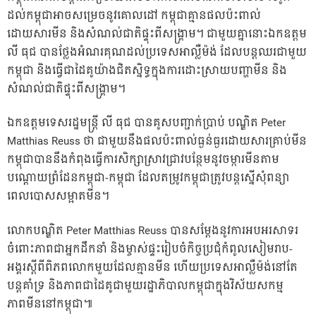
ដល់កម្ពុជាអាចសម្រេចនូវគោលដៅ កម្ពុជាគ្មានផលប៉ះពាល់
ដោយសារមីន និងសំណល់ជាតិផ្ទុះពីសង្រ្គាម។ ជាមួយគ្នានោះឯកឧត្តម
លី ធុជ បានថ្លែងអំណរគុណដល់ប្រទេសអាល្លឺម៉ង់ ដែលបន្តឈរជាមួយ
កម្ពុជា និងធ្វើជាដៃគូយ៉ាងជិតស្និទ្ធក្នុងការដោះស្រាយបញ្ហាមីន និង
សំណល់ជាតិផ្ទុះពីសង្រ្គាម។
ឯកឧត្តមទេសរដ្ឋមន្រ្តី លី ធុជ បានគូសបញ្ជាក់ប្រាប់ បណ្ឌិត Peter
Matthias Reuss ថា ជាមួយនឹងផលប៉ះពាល់ធ្ងន់ធ្ងរដោយសារគ្រាប់មីន
កម្ពុជាបាននឹងកំពុងធ្វើការសិក្សាស្រាវជ្រាវបន្ថែមនូវចម្ការមីនតាម
បណ្តោយព្រំដែនកម្ពុជា-កម្ពុជា ដែលតម្រូវកម្ពុជាត្រូវបន្តស្នើសុំពន្យា
ពេលបោសសម្អាតមីន។
លោកបណ្ឌិត Peter Matthias Reuss បានសម្តែងនូវការអបអរសាទរ
ចំពោះភាពជាអ្នកដឹកនាំ និងម្ចាស់ផ្ទះរៀបចំកិច្ចប្រជុំកំពូលសៀមរាប-
អង្គរស្តីពីពិភពលោកមួយដែលគ្មានមីន ហើយប្រទេសអាល្លឺម៉ង់នៅតែ
បន្តគាំទ្រ និងភាពជាដៃគូជាមួយរដ្ឋាភិបាលកម្ពុជាក្នុងវិស័យសកម្ម
ភាពមីននៅកម្ពុជា៕