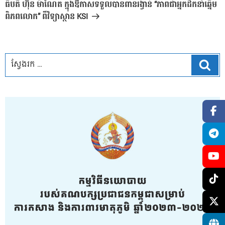
ធិបតី ហ៊ុន ម៉ាណែត ក្នុងឱកាសទទួលបានពានរង្វាន់ “ភាពជាអ្នកដឹកនាំឆ្នើម
ពិភពលោក” ពីវិទ្យាស្ថាន KSI
ស្វែ