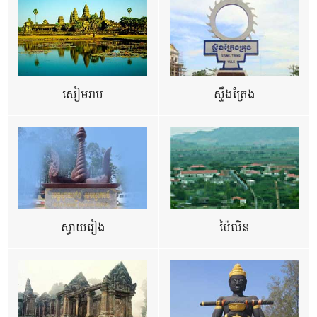
សៀមរាប
ស្ទឹងត្រែង
ស្វាយរៀង
ប៉ៃលិន