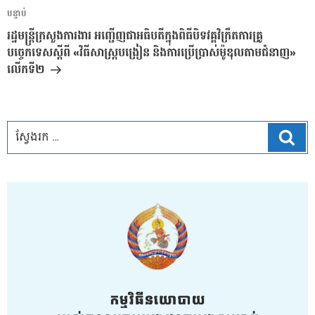
អត្ថបទ
បន្ទាប់
បន្ទាប់
រដ្ឋមន្ត្រីក្រសួងការងារ អញ្ជើញជាអធិបតីក្នុងពិធីបិទវគ្គវិក្រឹតការគ្រូ
បច្ចេកទេសស្តីពី «វិធីសាស្រ្តបង្រៀន និងការប្រើប្រាស់ម៉ូឌុលតាមជំនាញ»
លើកទី២
ស្វែ