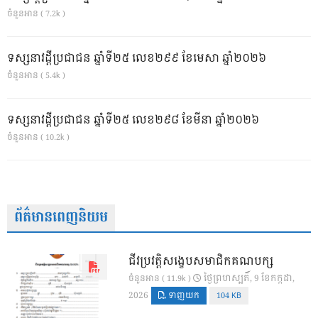
ចំនួនអាន ( 7.2k )
ទស្សនាវដ្ដីប្រជាជន ឆ្នាំទី២៥ លេខ២៩៩ ខែមេសា ឆ្នាំ២០២៦
ចំនួនអាន ( 5.4k )
ទស្សនាវដ្ដីប្រជាជន ឆ្នាំទី២៥ លេខ២៩៨ ខែមីនា ឆ្នាំ២០២៦
ចំនួនអាន ( 10.2k )
ព័ត៌មានពេញនិយម
ជីវប្រវត្តិសង្ខេបសមាជិកគណបក្ស
ថ្ងៃ​ព្រហស្បតិ៍, 9 ខែ​កក្កដា,
ចំនួនអាន ( 11.9k )
2026
ទាញយក
104 KB