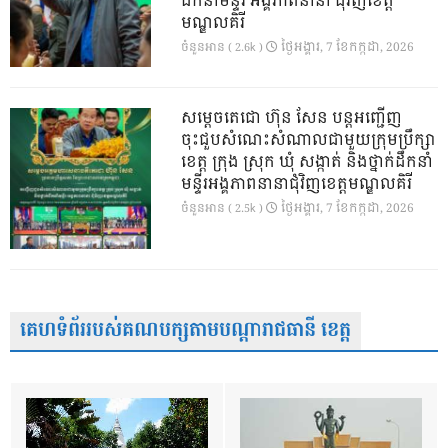
ដឹកនាំមន្ទីរ អង្គភាពនានា ជុំវិញខេត្ត
មណ្ឌលគិរី
ថ្ងៃ​អង្គារ, 7 ខែ​កក្កដា, 2026
ចំនួនអាន ( 2.6k )
សម្តេចតេជោ ហ៊ុន សែន បន្តអញ្ជើញ
ចុះជួបសំណេះសំណាលជាមួយក្រុមប្រឹក្សា
ខេត្ត ក្រុង ស្រុក ឃុំ សង្កាត់ និងថ្នាក់ដឹកនាំ
មន្ទីរអង្គភាពនានាជុំវិញខេត្តមណ្ឌលគិរី
ថ្ងៃ​អង្គារ, 7 ខែ​កក្កដា, 2026
ចំនួនអាន ( 2.5k )
គេហទំព័ររបស់គណបក្សតាមបណ្តារាជធានី ខេត្ត