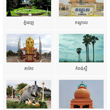
ភ្នំពេញ
កណ្តាល
តាកែវ
កំពង់ស្ពឺ