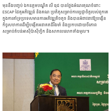
មុននឹងបញ្ចប់ ឯកឧត្តមបណ្ឌិត លី ធុជ បានថ្លែងអំណរគុណចំពោះ
ESCAP ដៃគូអភិវឌ្ឍន៍ និងគណៈប្រតិភូសម្រាប់ការប្តេជ្ញាចិត្តរបស់ពួកគេ
ក្នុងការគាំទ្រប្រទេសមានការអភិវឌ្ឍតិចតួច និងបានអំពាវនាវឱ្យបង្កើន
កិច្ចសហការដើម្បីបង្កើតអនាគតដ៏រឹងមាំ និងប្រកបដោយចីរភាព
សម្រាប់តំបន់អាស៊ីប៉ាស៊ីហ្វិក និងសាកលលោកទាំងមូល៕