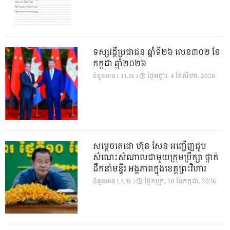
ទស្សវដ្តីប្រជាជន ឆ្នាំទី២៦ លេខ៣០២ ខែ
កក្កដា ឆ្នាំ២០២៦
ថ្ងៃ​អង្គារ, 4 ខែ​សីហា, 2026
ចំនួនអាន ( 11.2k )
សម្តេចតេជោ ហ៊ុន សែន អញ្ជើញជួប
សំណេះសំណាលជាមួយក្រុមប្រឹក្សា ថ្នាក់
ដឹកនាំមន្ទីរ អង្គភាពក្នុងខេត្តព្រះវិហារ
ថ្ងៃ​សុក្រ, 10 ខែ​កក្កដា, 2026
ចំនួនអាន ( 4.3k )