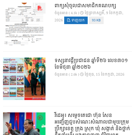
ពាក្យសុំចូលជាសមាជិកគណបក្ស
ថ្ងៃ​ព្រហស្បតិ៍, 9 ខែ​កក្កដា,
ចំនួនអាន ( 4.1k )
2026
ទាញយក
93 KB
ទស្សនាវដ្ដីប្រជាជន ឆ្នាំទី២៦ លេខ៣០១
ខែមិថុនា ឆ្នាំ២០២៦
ថ្ងៃ​ពុធ, 15 ខែ​កក្កដា, 2026
ចំនួនអាន ( 2.6k )
វីដេអូ៖ សម្តេចតេជោ ហ៊ុន សែន
អញ្ជើញជួបសំណេះសំណាលជាមួយក្រុម
ប្រឹក្សាខេត្ត ក្រុង ស្រុក ឃុំ សង្កាត់ និងថ្នាក់