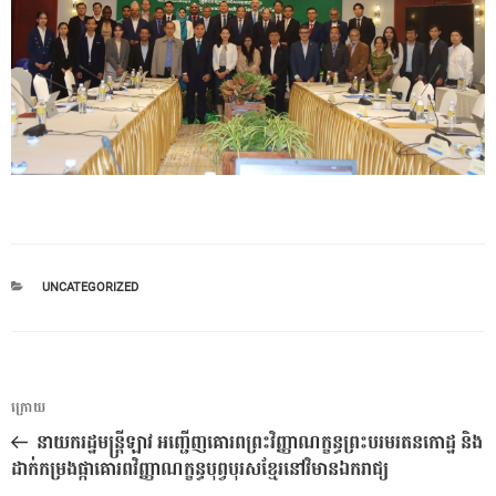
CATEGORIES
UNCATEGORIZED
ការ​
អត្ថបទ
ក្រោយ
នាំទិស​
មុន
នាយករដ្ឋមន្ត្រីឡាវ អញ្ជើញគោរពព្រះវិញ្ញាណក្ខន្ធព្រះបរមរតនកោដ្ឋ និង
ប្រកាស
ដាក់កម្រងផ្កាគោរពវិញ្ញាណក្ខន្ធបុព្វបុរសខ្មែរនៅវិមានឯករាជ្យ