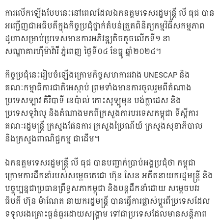
ការលើកឡើងបែបនេះនៅពេលដែលឯកឧត្តមទេសរដ្ឋមន្រ្តី លី ធុជ បាន
អញ្ជើញជាអធិបតីក្នុងកិច្ចប្រជុំថ្នាក់តំបន់ត្រួតពិនិត្យកម្មវិធីសកម្មភាព
ដូហាសម្រាប់ប្រទេសមានការអភិវឌ្ឍតិចតួចលើកទី១ នា
សណ្ឋាគារហ៊ីម៉ាវ៉ារី ភ្នំពេញ ថ្ងៃទី០៤ ខែធ្នូ ឆ្នាំ២០២៤។
កិច្ចប្រជុំនេះរៀបចំឡើងក្រោមកិច្ចសហការរវាង UNESCAP និង
គណៈកម្មាធិការជាតិអេស្កាប់ ព្រមទាំងមានការចូលរួមពីតំណាង
ប្រទេសឡាវ គិរីបាទី នេប៉ាល់ កោះសូឡូមុន បង់ក្លាដេស និង
ប្រទេសទូវ៉ាលូ និងតំណាងមកពីក្រសួងការបរទេសកម្ពុជា ទីស្តីការ
គណៈរដ្ឋមន្រ្តី ក្រសួងផែនការ ក្រសួងប្រៃណីយ៍ ក្រសួងសុខាភិបាល
និងក្រសួងពាណិជ្ជកម្ម ជាដើម។
ឯកឧត្តមទេសរដ្ឋមន្រ្តី លី ធុជ បានបញ្ជាក់ប្រាប់អង្គប្រជុំថា កម្ពុជា
ក្រោមការដឹកនាំរបស់សម្តេចតេជោ ហ៊ុន សែន អតីតនាយករដ្ឋមន្រ្តី និង
បច្ចុប្បន្នជាប្រធានព្រឹទ្ធសភាកម្ពុជា និងបន្តដឹកនាំដោយ សម្តេចបវរ
ធិបតី ហ៊ុន ម៉ាណែត នាយករដ្ឋមន្ត្រី បានធ្វើការផ្លាស់ប្តូរពីប្រទេសដែល
ទទួលរងគ្រោះធ្ងន់ធ្ងរដោយសង្រ្គាម ទៅជាប្រទេសដែលមានសន្តិភាព