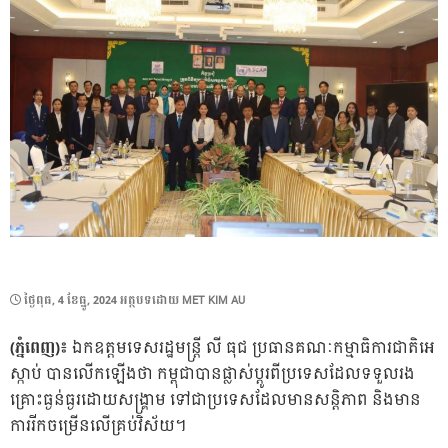
POSTED
ថ្ងៃ​ពុធ, 4 ខែ​ធ្នូ, 2024
អត្ថបទដោយ
MET KIM AU
ON
(ភ្នំពេញ)៖
ឯកឧត្តមទេសរដ្ឋមន្រ្តី លី ធុជ ប្រធានគណៈកម្មាធិការជាតិអេ
ស្កាប់ បានលើកឡើងថា កម្ពុជាបានផ្លាស់ប្តូរពីប្រទេសដែលទទួលរង
គ្រោះធ្ងន់ធ្ងរដោយសង្រ្គាម ទៅជាប្រទេសដែលមានសន្តិភាព និងមាន
ការរីកចម្រើនលើគ្រប់វិស័យ។