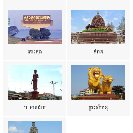
កោះកុង
កំពត
ប. មានជ័យ
ព្រះសីហនុ