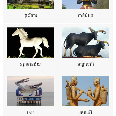
ព្រះវិហារ
បាត់ដំបង
ឧត្ដរមានជ័យ
មណ្ឌលគីរី
កែប
រតនៈគីរី