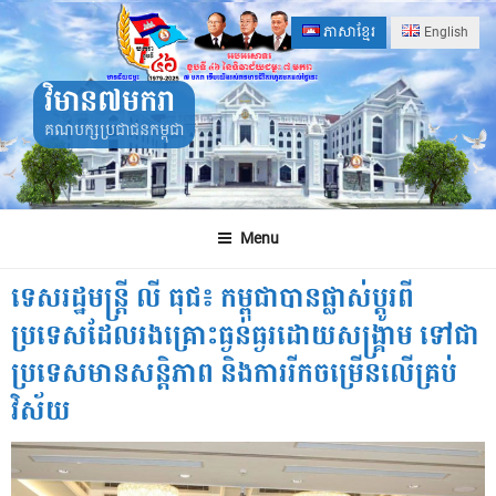
Skip
ភាសាខ្មែរ
English
to
content
វិមាន៧មករា
គណបក្សប្រជាជនកម្ពុជា
Menu
ទេសរដ្ឋមន្រ្តី លី ធុជ៖ កម្ពុជាបានផ្លាស់ប្តូរពី
ប្រទេសដែលរងគ្រោះធ្ងន់ធ្ងរដោយសង្រ្គាម ទៅជា
ប្រទេសមានសន្តិភាព និងការរីកចម្រើនលើគ្រប់
វិស័យ