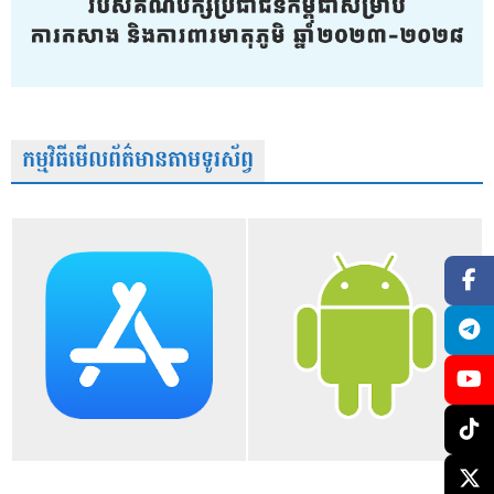
កម្មវិធីមើលព័ត៌មានតាមទូរស័ព្វ