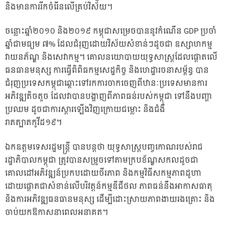
និងមានការរីកចំរើនលើគ្រប់វិស័យ។
ចន្លោះឆ្នាំ២០១០ និង២០១៩ កម្ពុជាសម្រេចបាននូវកំណើន GDP ប្រចាំ
ឆ្នាំជាមធ្យម ៧% ដែលជំរុញដោយវិស័យសំខាន់ៗដូចជា ឧស្សាហកម្ម
វាយនភ័ណ្ឌ និងសេវាកម្ម។ គោលនយោបាយយុទ្ធសាស្ត្រដែលផ្តោតលើ
ធនធានមនុស្ស ការធ្វើពិពិធកម្មសេដ្ឋកិច្ច និងហេដ្ឋារចនាសម្ព័ន្ធ បាន
ជំរុញប្រទេសកម្ពុជាឆ្ពោះទៅរកការចាកចេញពីឋានៈប្រទេសមានការ
អភិវឌ្ឍតិចតួច ដែលវាបានបង្ហាញពីភាពធន់របស់កម្ពុជា ទៅនឹងបញ្ហា
ប្រឈម ដូចជាការស្តារឡើងវិញក្រោយជម្លោះ និងជំងឺ
រាតត្បាតកូវីដ១៩។
ឯកឧត្តមទេសរដ្ឋមន្រ្តី បានបន្តថា យុទ្ធសាស្ត្របញ្ចកោណរបស់រាជ
រដ្ឋាភិបាលកម្ពុជា ត្រូវបានសម្រួចទៅតាមក្របខ័ណ្ឌសកលដូចជា
គោលដៅអភិវឌ្ឍន៍ប្រកបដោយចីរភាព និងកម្មវិធីសកម្មភាពដូហា
ដោយផ្តោតជាសំខាន់លើបរិវត្តន៍កម្មឌីជីថល ភាពធន់នឹងអាកាសធាតុ
និងការអភិវឌ្ឍធនធានមនុស្ស ដើម្បីដោះស្រាយភាពងាយរងគ្រោះ និង
ចាប់យកឱកាសនាពេលអនាគត។