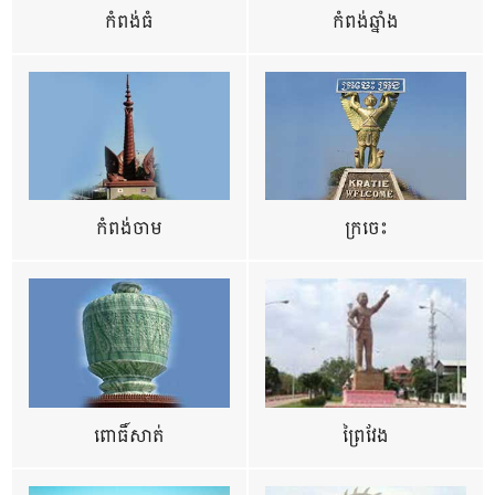
កំពង់ធំ
កំពង់ឆ្នាំង
កំពង់ចាម
ក្រចេះ
ពោធិ៍សាត់
ព្រៃវែង