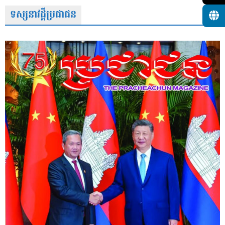
ទស្សនាវដ្តីប្រជាជន