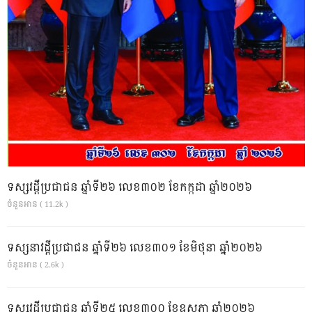
ទស្សវដ្តីប្រជាជន ឆ្នាំទី២៦ លេខ៣០២ ខែកក្កដា ឆ្នាំ២០២៦
ចំនួនអាន ( 11.2k )
ទស្សនាវដ្ដីប្រជាជន ឆ្នាំទី២៦ លេខ៣០១ ខែមិថុនា ឆ្នាំ២០២៦
ចំនួនអាន ( 2.6k )
ទស្សវដ្តីប្រជាជន ឆ្នាំទី២៥ លេខ៣០០ ខែឧសភា ឆ្នាំ២០២៦