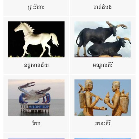
ព្រះវិហារ
បាត់ដំបង
ឧត្ដរមានជ័យ
មណ្ឌលគីរី
កែប
រតនៈគីរី