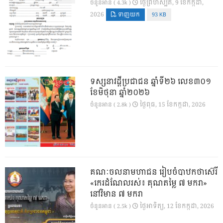
ថ្ងៃ​ព្រហស្បតិ៍, 9 ខែ​កក្កដា,
ចំនួនអាន ( 4.3k )
2026
ទាញយក
93 KB
ទស្សនាវដ្ដីប្រជាជន ឆ្នាំទី២៦ លេខ៣០១
ខែមិថុនា ឆ្នាំ២០២៦
ថ្ងៃ​ពុធ, 15 ខែ​កក្កដា, 2026
ចំនួនអាន ( 2.8k )
គណៈចលនាមហាជន រៀបចំបាឋកថាស៊េរី
«កេរដំណែលរស់៖ គុណតម្លៃ ៧ មករា»
នៅវិមាន ៧ មករា
ថ្ងៃ​អាទិត្យ, 12 ខែ​កក្កដា, 2026
ចំនួនអាន ( 2.5k )