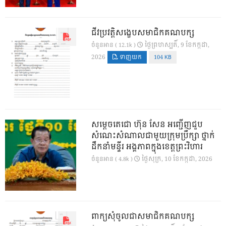
ជីវប្រវត្តិសង្ខេបសមាជិកគណបក្ស
ថ្ងៃ​ព្រហស្បតិ៍, 9 ខែ​កក្កដា,
ចំនួនអាន ( 12.1k )
2026
ទាញយក
104 KB
សម្តេចតេជោ ហ៊ុន សែន អញ្ជើញជួប
សំណេះសំណាលជាមួយក្រុមប្រឹក្សា ថ្នាក់
ដឹកនាំមន្ទីរ អង្គភាពក្នុងខេត្តព្រះវិហារ
ថ្ងៃ​សុក្រ, 10 ខែ​កក្កដា, 2026
ចំនួនអាន ( 4.8k )
ពាក្យសុំចូលជាសមាជិកគណបក្ស