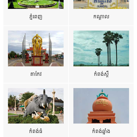
ភ្នំពេញ
កណ្តាល
តាកែវ
កំពង់ស្ពឺ
កំពង់ធំ
កំពង់ឆ្នាំង