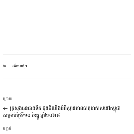
CATEGORIES
ពត៌មានថ្មីៗ
ការ​
អត្ថបទ
ក្រោយ
នាំទិស​
មុន
ក្រសួងធនធានទឹក ជូនដំណឹងអំពីស្ថានភាពធាតុអាកាសនៅកម្ពុជា
ប្រកាស
សម្រាប់ថ្ងៃទី១០ ខែធ្នូ ឆ្នាំ២០២៤
អត្ថបទ
បន្ទាប់