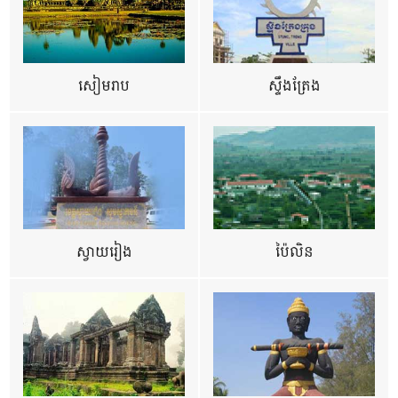
សៀមរាប
ស្ទឹងត្រែង
ស្វាយរៀង
ប៉ៃលិន