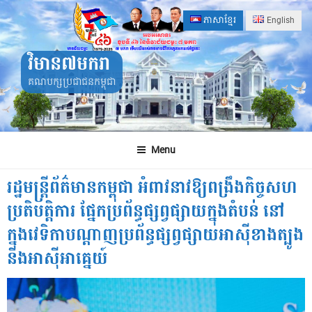
Skip
ភាសាខ្មែរ
English
to
content
វិមាន៧មករា
គណបក្សប្រជាជនកម្ពុជា
Menu
រដ្ឋមន្ត្រីព័ត៌មានកម្ពុជា អំពាវនាវឱ្យពង្រឹងកិច្ចសហ
ប្រតិបត្តិការ ផ្នែកប្រព័ន្ធផ្សព្វផ្សាយក្នុងតំបន់ នៅ
ក្នុងវេទិកាបណ្តាញប្រព័ន្ធផ្សព្វផ្សាយអាស៊ីខាងត្បូង
និងអាស៊ីអាគ្នេយ៍