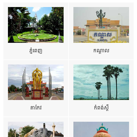
ភ្នំពេញ
កណ្តាល
តាកែវ
កំពង់ស្ពឺ