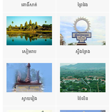
ពោធិ៍សាត់
ព្រៃវែង
សៀមរាប
ស្ទឹងត្រែង
ស្វាយរៀង
ប៉ៃលិន