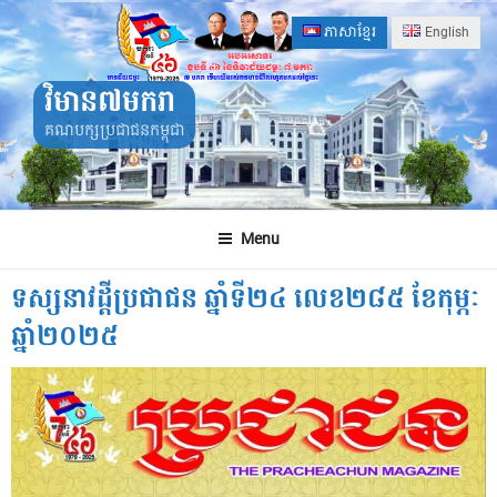
Skip
ភាសាខ្មែរ
English
to
content
វិមាន៧មករា
គណបក្សប្រជាជនកម្ពុជា
Menu
ទស្សនាវដ្ដីប្រជាជន ឆ្នាំទី២៤ លេខ២៨៥ ខែកុម្ភៈ
ឆ្នាំ២០២៥