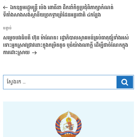
នាំទិស​
មុន
ឯកឧត្តមរដ្ឋមន្រ្តី ប៉េង ពោធិ៍នា ដឹកនាំកិច្ចប្រជុំពិភាក្សាកំណត់
ប្រកាស
ទីតាំងសាងសង់ស្ថានីយច្រកទ្វារព្រំដែនអន្តរជាតិ ៤កន្លែង
អត្ថបទ
បន្ទាប់
បន្ទាប់
សម្ដេចបវរធិបតី ហ៊ុន ម៉ាណែត៖ រដ្ឋាភិបាលស្វាគមន៍គ្រប់ធាតុផ្សំទាំងអស់
ទោះអ្នកស្រាវជ្រាវនោះក្នុងកម្រិតតូច ឬធំយ៉ាងណាក្ដី ដើម្បីជាចំណែកក្នុង
ការដោះស្រាយ
ស្វែ