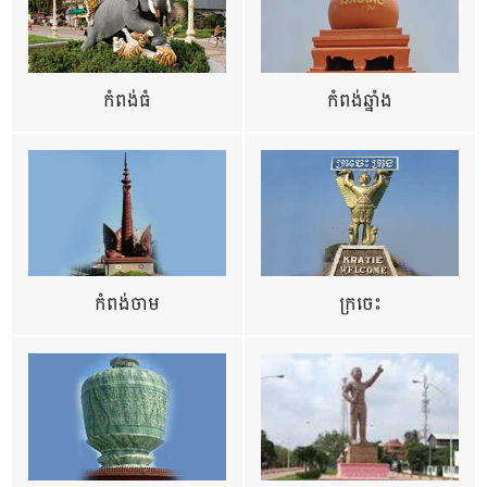
កំពង់ធំ
កំពង់ឆ្នាំង
កំពង់ចាម
ក្រចេះ