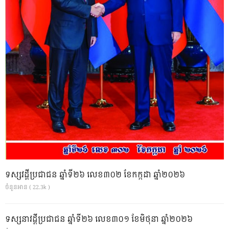
ទស្សវដ្តីប្រជាជន ឆ្នាំទី២៦ លេខ៣០២ ខែកក្កដា ឆ្នាំ២០២៦
ចំនួនអាន ( 22.3k )
ទស្សនាវដ្ដីប្រជាជន ឆ្នាំទី២៦ លេខ៣០១ ខែមិថុនា ឆ្នាំ២០២៦