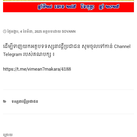
POSTED
ថ្ងៃ​អង្គារ, 4 ខែ​មីនា, 2025
អត្ថបទដោយ
SOVANN
ON
ដើម្បីទាញយកអត្តបទទស្សនាវដ្តីប្រជាជន សូមចូលទៅកាន់ Channel
Telegram​ របស់គណបក្ស ៖
https://t.me/vimean7makara/4188
CATEGORIES
ទស្សនាវដ្តីប្រជាជន
ការ​
អត្ថបទ
ក្រោយ