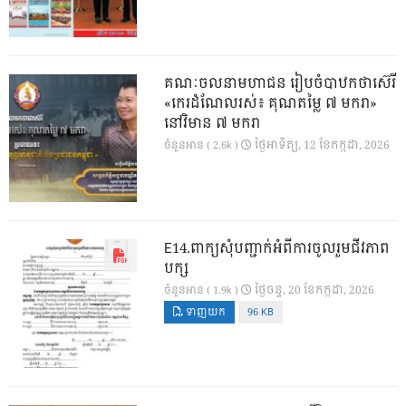
គណៈចលនាមហាជន រៀបចំបាឋកថាស៊េរី
«កេរដំណែលរស់៖ គុណតម្លៃ ៧ មករា»
នៅវិមាន ៧ មករា
ថ្ងៃ​អាទិត្យ, 12 ខែ​កក្កដា, 2026
ចំនួនអាន ( 2.6k )
E14.ពាក្យសុំបញ្ជាក់អំពីការចូលរួមជីវភាព
បក្ស
ថ្ងៃ​ចន្ទ, 20 ខែ​កក្កដា, 2026
ចំនួនអាន ( 1.9k )
ទាញយក
96 KB