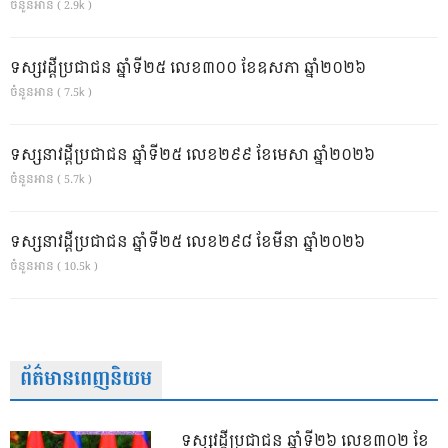
ចំនួនអាន ( 2.9k )
ទស្សវដ្តីប្រជាជន ឆ្នាំទី២៥ លេខ៣០០ ខែឧសភា ឆ្នាំ២០២៦
ចំនួនអាន ( 7.5k )
ទស្សនាវដ្ដីប្រជាជន ឆ្នាំទី២៥ លេខ២៩៩ ខែមេសា ឆ្នាំ២០២៦
ចំនួនអាន ( 5.7k )
ទស្សនាវដ្ដីប្រជាជន ឆ្នាំទី២៥ លេខ២៩៨ ខែមីនា ឆ្នាំ២០២៦
ចំនួនអាន ( 10.5k )
ព័ត៌មានពេញនិយម
ទស្សវដ្តីប្រជាជន ឆ្នាំទី២៦ លេខ៣០២ ខែ