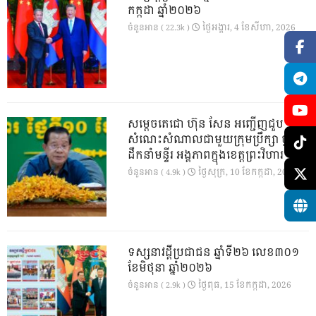
កក្កដា ឆ្នាំ២០២៦
ថ្ងៃ​អង្គារ, 4 ខែ​សីហា, 2026
ចំនួនអាន ( 22.3k )
សម្តេចតេជោ ហ៊ុន សែន អញ្ជើញជួប
សំណេះសំណាលជាមួយក្រុមប្រឹក្សា ថ្នាក់
ដឹកនាំមន្ទីរ អង្គភាពក្នុងខេត្តព្រះវិហារ
ថ្ងៃ​សុក្រ, 10 ខែ​កក្កដា, 2026
ចំនួនអាន ( 4.9k )
ទស្សនាវដ្ដីប្រជាជន ឆ្នាំទី២៦ លេខ៣០១
ខែមិថុនា ឆ្នាំ២០២៦
ថ្ងៃ​ពុធ, 15 ខែ​កក្កដា, 2026
ចំនួនអាន ( 2.9k )