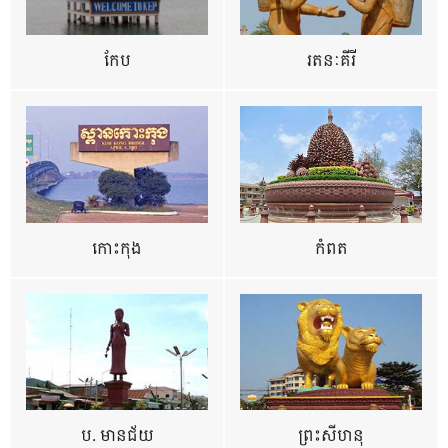
កែប
រតនៈគីរី
កោះកុង
កំពត
ប. មានជ័យ
ព្រះសីហនុ