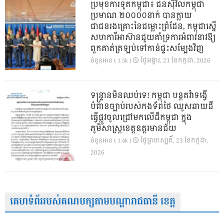
ប្រមុខការទូតកម្ពុជា៖ ជនស៊ីវិលកម្ពុជា
ប្រមាណ ២០០០០នាក់ បានក្លាយ
ជាជនរងគ្រោះនៃជម្លោះព្រំដែន, កម្ពុជាស្នើ
សហការីអាស៊ានជួយគាំទ្រការអំពាវនាវឱ្យ
ពួកគាត់ត្រឡប់ទៅកាន់ផ្ទះសម្បែងវិញ
ថ្ងៃ​អង្គារ, 21 ខែ​កក្កដា, 2026
ចំនួនអាន ( 1.5k )
ទន្ទ្រានមិនឈប់ទេ! កម្ពុជា បន្តតវ៉ាទង្វើ
បំពានច្បាប់របស់កងទ័ពថៃ ឈូសឆាយដី
ធ្វើផ្លូវចូលជ្រៅមកលើដីកម្ពុជា ក្នុង
ភូមិសាស្ត្រខេត្តឧត្តរមានជ័យ
ថ្ងៃ​ព្រហស្បតិ៍, 23 ខែ​កក្កដា,
ចំនួនអាន ( 1.4k )
2026
គេហទំព័ររបស់គណបក្សតាមបណ្តារាជធានី ខេត្ត