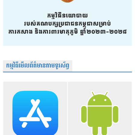
កម្មវិធីមើលព័ត៌មានតាមទូរស័ព្វ