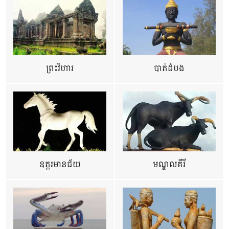
ព្រះវិហារ
បាត់ដំបង
ឧត្ដរមានជ័យ
មណ្ឌលគីរី