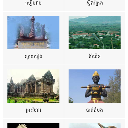
សៀមរាប
ស្ទឹងត្រែង
ស្វាយរៀង
ប៉ៃលិន
ព្រះវិហារ
បាត់ដំបង