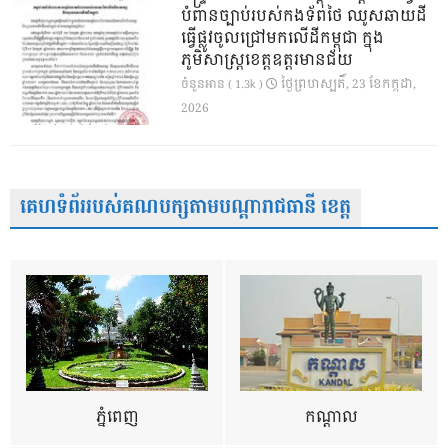
បំពានច្បាប់របស់កងទ័ពថៃ ឈូសឆាយដី
ធ្វើផ្លូវចូលជ្រៅមកលើដីកម្ពុជា ក្នុង
ភូមិសាស្ត្រខេត្តឧត្តរមានជ័យ
ថ្ងៃ​ព្រហស្បតិ៍, 23 ខែ​កក្កដា,
ចំនួនអាន ( 1.3k )
2026
គេហទំព័ររបស់គណបក្សតាមបណ្តារាជធានី ខេត្ត
ភ្នំពេញ
កណ្តាល