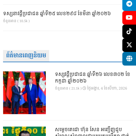
ទស្សនាវដ្ដីប្រជាជន ឆ្នាំទី២៥ លេខ២៩៨ ខែមីនា ឆ្នាំ២០២៦
ចំនួនអាន ( 10.5k )
ព័ត៌មានពេញនិយម
ទស្សវដ្តីប្រជាជន ឆ្នាំទី២៦ លេខ៣០២ ខែ
កក្កដា ឆ្នាំ២០២៦
ថ្ងៃ​អង្គារ, 4 ខែ​សីហា, 2026
ចំនួនអាន ( 21.1k )
សម្តេចតេជោ ហ៊ុន សែន អញ្ជើញជួប