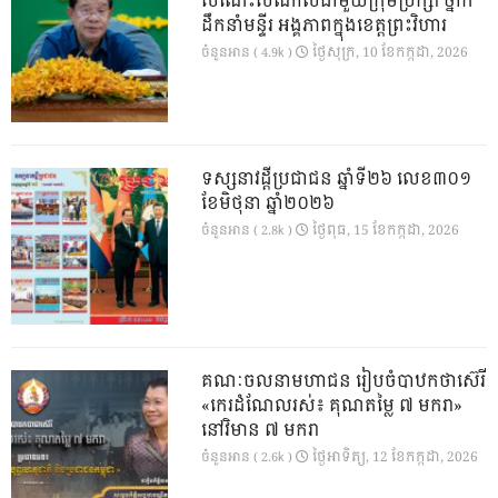
សំណេះសំណាលជាមួយក្រុមប្រឹក្សា ថ្នាក់
ដឹកនាំមន្ទីរ អង្គភាពក្នុងខេត្តព្រះវិហារ
ថ្ងៃ​សុក្រ, 10 ខែ​កក្កដា, 2026
ចំនួនអាន ( 4.9k )
ទស្សនាវដ្ដីប្រជាជន ឆ្នាំទី២៦ លេខ៣០១
ខែមិថុនា ឆ្នាំ២០២៦
ថ្ងៃ​ពុធ, 15 ខែ​កក្កដា, 2026
ចំនួនអាន ( 2.8k )
គណៈចលនាមហាជន រៀបចំបាឋកថាស៊េរី
«កេរដំណែលរស់៖ គុណតម្លៃ ៧ មករា»
នៅវិមាន ៧ មករា
ថ្ងៃ​អាទិត្យ, 12 ខែ​កក្កដា, 2026
ចំនួនអាន ( 2.6k )