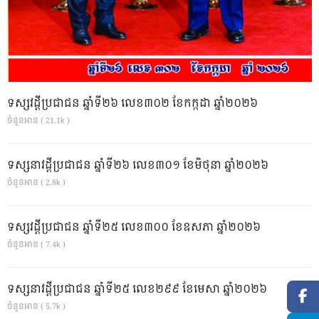
ទស្សវដ្តីប្រជាជន ឆ្នាំទី២៦ លេខ៣០២ ខែកក្កដា ឆ្នាំ២០២៦
ចំនួនអាន ( 21.1k )
ទស្សនាវដ្ដីប្រជាជន ឆ្នាំទី២៦ លេខ៣០១ ខែមិថុនា ឆ្នាំ២០២៦
ចំនួនអាន ( 2.8k )
ទស្សវដ្តីប្រជាជន ឆ្នាំទី២៥ លេខ៣០០ ខែឧសភា ឆ្នាំ២០២៦
ចំនួនអាន ( 7.4k )
ទស្សនាវដ្ដីប្រជាជន ឆ្នាំទី២៥ លេខ២៩៩ ខែមេសា ឆ្នាំ២០២៦
ចំនួនអាន ( 5.7k )