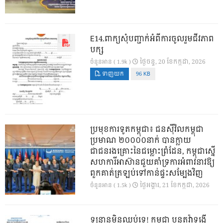
E14.ពាក្យសុំបញ្ជាក់អំពីការចូលរួមជីវភាព
បក្ស
ថ្ងៃ​ចន្ទ, 20 ខែ​កក្កដា, 2026
ចំនួនអាន ( 1.9k )
ទាញយក
96 KB
ប្រមុខការទូតកម្ពុជា៖ ជនស៊ីវិលកម្ពុជា
ប្រមាណ ២០០០០នាក់ បានក្លាយ
ជាជនរងគ្រោះនៃជម្លោះព្រំដែន, កម្ពុជាស្នើ
សហការីអាស៊ានជួយគាំទ្រការអំពាវនាវឱ្យ
ពួកគាត់ត្រឡប់ទៅកាន់ផ្ទះសម្បែងវិញ
ថ្ងៃ​អង្គារ, 21 ខែ​កក្កដា, 2026
ចំនួនអាន ( 1.5k )
ទន្ទ្រានមិនឈប់ទេ! កម្ពុជា បន្តតវ៉ាទង្វើ