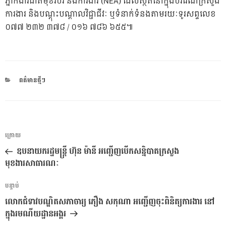
ភ្នាក់ងារជាតិមុខរបរ និងការងារ (NEA) ដែលស្ថិតនៅក្នុងបរិវេណក្រសួង
ការងារ និងបណ្តុះបណ្តាលវិជ្ជាជីវៈ ឬទំនាក់ទំនងតាមរយៈទូរសព្ទលេខ
០៧៧ ២៣២ ៣៧៨ / ០១៦ ៧៨៦ ៦៥៥៕
CATEGORIES
ពត៌មានថ្មីៗ
ការ​
អត្ថបទ
ក្រោយ
នាំទិស​
មុន
ឧបនាយករដ្ឋមន្ត្រី ហ៊ុន ម៉ានី អញ្ជើញបើកសន្និបាតក្រសួង
ប្រកាស
មុខងារសាធារណៈ
អត្ថបទ
បន្ទាប់
បន្ទាប់
លោកជំទាវបណ្ឌិតសភាចារ្យ ភឿង សកុណា អញ្ជើញចុះពិនិត្យការងារ នៅ
ក្នុងរមណីយដ្ឋានអង្គរ