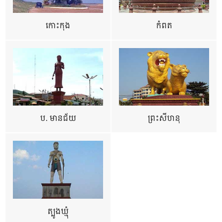
កោះកុង
កំពត
ប. មានជ័យ
ព្រះសីហនុ
ត្បូងឃ្មុំ