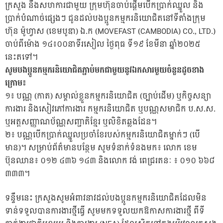
ក្រសួង នឹងសហការជាមួយ ក្រុមហ៊ុនចាប់ផ្តើមបើកប្រាក់ឈ្នួល និង
ប្រាក់បំណាច់ផ្សេងៗ ជូនដល់បងប្អូនកម្មករនិយោជិតនៅទីតាំងក្រុម
ហ៊ុន ម៉ូហ្វាស (ខេមបូឌា) ឯ.ក (MOVEFAST (CAMBODIA) CO., LTD.)
ចាប់ពីម៉ោង ១៤៖០០នាទីរសៀល ថ្ងៃពុធ ទី១៩ ខែមីនា ឆ្នាំ២០២៥
នេះតទៅ។
សូមបងប្អូនកម្មករនិយោជិតភ្ជាប់មកជាមួយនូវឯកសារមួយចំនួនដូចខាង
ក្រោម៖
១៖ បណ្ណ (កាត) សម្គាល់ខ្លួនកម្មករនិយោជិត (ច្បាប់ដើម) ឬកិច្ចសន្យា
ការងារ និងសៀវភៅការងារ កម្មករនិយោជិត ឬបណ្ណសមាជិក ប.ស.ស.
ឬអត្តសញ្ញាណប័ណ្ណសញ្ជាតិខ្មែរ ឬលិខិតឆ្លងដែន។
២៖ បណ្ណបើកប្រាក់ឈ្នួលប្រចាំខែរបស់កម្មករនិយោជិតម្នាក់ៗ (បើ
មាន)។ សម្រាប់ព័ត៌មានបន្ថែម សូមទំនាក់ទំនងមក៖ លោក ខេម
ប៊ុនឈាន៖ ០១២ ៤៣៦ ១៤៣ និងលោក វង់ ពេជ្ររតនៈ ៖ ០១០ ៦៦៨
៣៣៣។
ទន្ទឹមនេះ ក្រសួងសូមអំពាវនាវដល់បងប្អូនកម្មករនិយោជិតដែលមិន
ទាន់ទទួលបានការងារថ្មីធ្វើ សូមមកទទួលយកឱកាសការងារថ្មី ពីទី