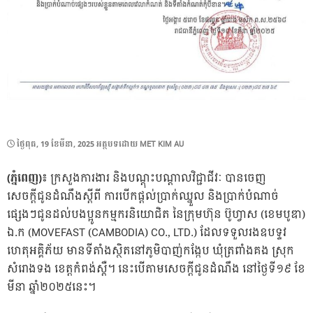
POSTED
ថ្ងៃ​ពុធ, 19 ខែ​មីនា, 2025
អត្ថបទដោយ
MET KIM AU
ON
(ភ្នំពេញ)៖
ក្រសួងការងារ និងបណ្តុះបណ្តាលវិជ្ជាជីវៈ បានចេញ
សេចក្តីជូនដំណឹងស្តីពី ការបើកផ្តល់ប្រាក់ឈ្នួល និងប្រាក់បំណាច់
ផ្សេងៗជូនដល់បងប្អូនកម្មករនិយោជិត នៃក្រុមហ៊ុន ប៊ូហ្វាស (ខេមបូឌា)
ឯ.ក (MOVEFAST (CAMBODIA) CO., LTD.) ដែលទទួលរងឧបទ្ទវ
ហេតុអគ្គិភ័យ មានទីតាំងស្ថិតនៅភូមិបាញ់កង្កែប ឃុំត្រពាំងគង ស្រុក
សំរោងទង ខេត្តកំពង់ស្ពឺ។ នេះបើតាមសេចក្តីជូនដំណឹង នៅថ្ងៃទី១៩ ខែ
មីនា ឆ្នាំ២០២៥នេះ។