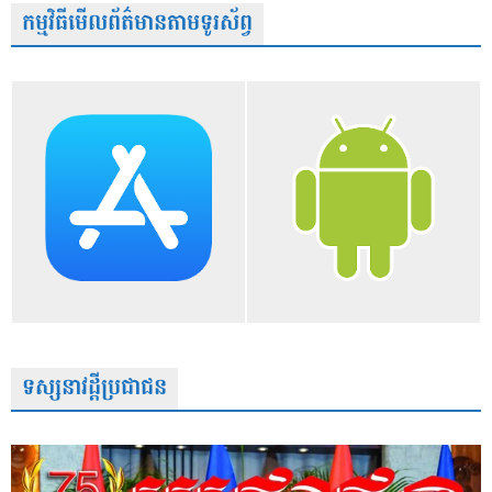
កម្មវិធីមើលព័ត៌មានតាមទូរស័ព្វ
ទស្សនាវដ្តីប្រជាជន