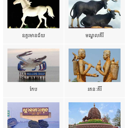
ឧត្ដរមានជ័យ
មណ្ឌលគីរី
កែប
រតនៈគីរី