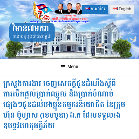
Skip
ភាសាខ្មែរ
English
to
content
វិមាន៧មករា
គណបក្សប្រជាជនកម្ពុជា
Menu
ក្រសួងការងារ ចេញសេចក្តីជូនដំណឹងស្តីពី
ការបើកផ្តល់ប្រាក់ឈ្នួល និងប្រាក់បំណាច់
ផ្សេងៗជូនដល់បងប្អូនកម្មករនិយោជិត នៃក្រុម
ហ៊ុន ប៊ូហ្វាស (ខេមបូឌា) ឯ.ក ដែលទទួលរង
ឧបទ្ទវហេតុអគ្គិភ័យ