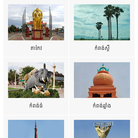
តាកែវ
កំពង់ស្ពឺ
កំពង់ធំ
កំពង់ឆ្នាំង