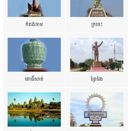
កំពង់ចាម
ក្រចេះ
ពោធិ៍សាត់
ព្រៃវែង