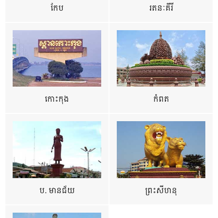
កែប
រតនៈគីរី
កោះកុង
កំពត
ប. មានជ័យ
ព្រះសីហនុ