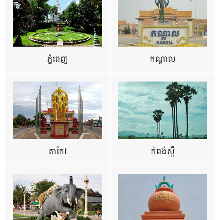
ភ្នំពេញ
កណ្តាល
តាកែវ
កំពង់ស្ពឺ