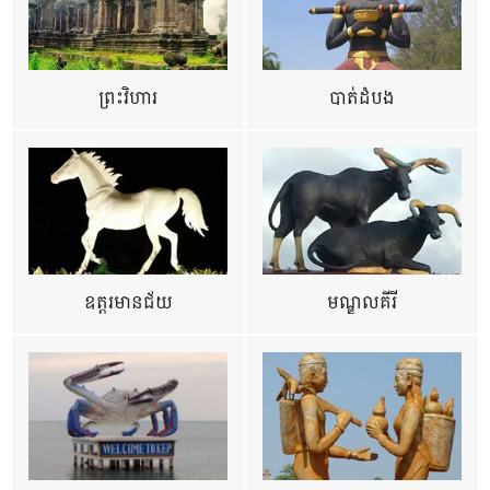
ព្រះវិហារ
បាត់ដំបង
ឧត្ដរមានជ័យ
មណ្ឌលគីរី