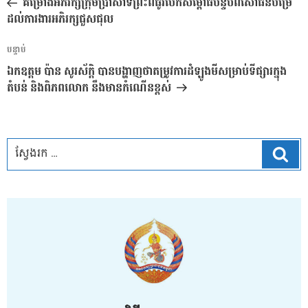
គម្រោងអភិរក្សក្រុមប្រាសាទព្រះពិធូរបើកសម្ពោធបន្ទប់ពិសោធន៍បម្រើ
ប្រកាស
ដល់ការងារអភិរក្សជួសជុល
អត្ថបទ
បន្ទាប់
បន្ទាប់
ឯកឧត្តម ប៉ាន សូរស័ក្តិ បានបង្ហាញថាតម្រូវការដំឡូងមីសម្រាប់ទីផ្សារក្នុង
តំបន់ និងពិភពលោក នឹងមានកំណើនខ្ពស់
ស្វែ