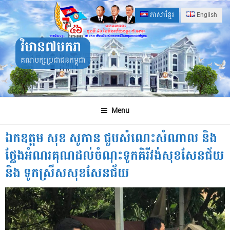
Skip
ភាសាខ្មែរ
English
to
content
វិមាន៧មករា
គណបក្សប្រជាជនកម្ពុជា
Menu
ឯកឧត្តម សុខ សូកាន ជួបសំណេះសំណាល និង
ថ្លែងអំណរគុណដល់ចំណុះទូកគិរីវង់សុខសែនជ័យ
និង ទូកស្រីសសុខសែនជ័យ