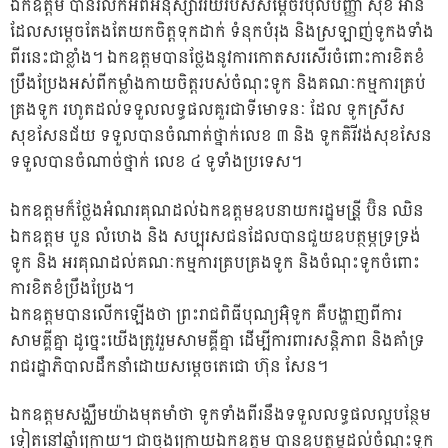
ឯកឧត្តម បានរំលឹកអំពីអនុស្សាវរីយ៍របស់សម្តេចវិបុលបញ្ញា សុខ អាន
ដែលសម្តេចតែងតែយកចិត្តទុកដាក់ ទំនុកបំរុង និងស្រឡាញ់ទូកងទាំង
ពីរនេះជាខ្លាំង។ ឯកឧត្តមបានថ្លែងនូវការកោតសរសើរចំពោះការខិតខំ
ប្រឹងប្រែងអស់ពីកម្លាំងកាយចិត្តរបស់ចំណុះទូក និងគណៈកម្មការគ្រប់
គ្រងទូក រហូតដល់ទទួលលទ្ធផលគួរជាទីមោទនៈ ដែល ទូកស្រីស
សុខសែនជ័យ ទទួលបានចំណាត់ថ្នាក់លេខ ៣ និង ទូកគិរីវង់សុខសែន
ទទួលបានចំណាច់ថ្នាក់ លេខ ៤ ទូទាំងប្រទេស។
ឯកឧត្តមក៏ថ្លែងអំណរគុណដល់ឯកឧត្តមឧបនាយករដ្ឋមន្រី្ត ប៊ិន ឈិន
ឯកឧត្តម បួន លំហេង និង សប្បុរសជនដែលបានជួយឧបត្ថម្ភទ្រទ្រង់
ទូក និង អរគុណដល់គណៈកម្មការគ្របគ្រងទូក និងចំណុះទូកចំពោះ
ការខិតខំប្រឹងប្រែង។
ឯកឧត្តមបានលើកឡើងថា ព្រះរាជពិធីបុណ្យអ៊ុំទូក គឺបង្ហាញពីការ
សាមគ្គីគ្នា ដូច្នេះយើងត្រូវរួមសាមគ្គីគ្នា ដើម្បីការពារសន្តិភាព និងគាំទ្រ
រាជរដ្ឋាភិបាលដឹកនាំដោយសម្តេចតេជោ ហ៊ុន សែន។
ឯកឧត្តមសង្ឈឹមយ៉ាងមុតមាំថា ទូកទាំងពីរនឹងទទួលលទ្ធផលល្អបន្ថែម
ទៀតនៅឆ្នាំក្រោយ។ ជាចុងក្រោយឯកឧត្តម បានឧបត្ថម្ភដល់ចំណុះទូក