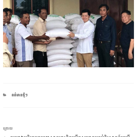
CATEGORIES
ពត៌មានថ្មីៗ
ការ​
អត្ថបទ
ក្រោយ
នាំទិស​
មុន