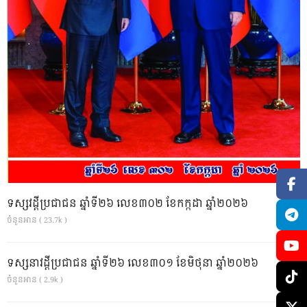
ទស្សវដ្តីប្រជាជន ឆ្នាំទី២៦ លេខ៣០២ ខែកក្កដា ឆ្នាំ២០២៦
ចំនួនអាន ( 23.7k )
ទស្សនាវដ្ដីប្រជាជន ឆ្នាំទី២៦ លេខ៣០១ ខែមិថុនា ឆ្នាំ២០២៦
ចំនួនអាន ( 2.9k )