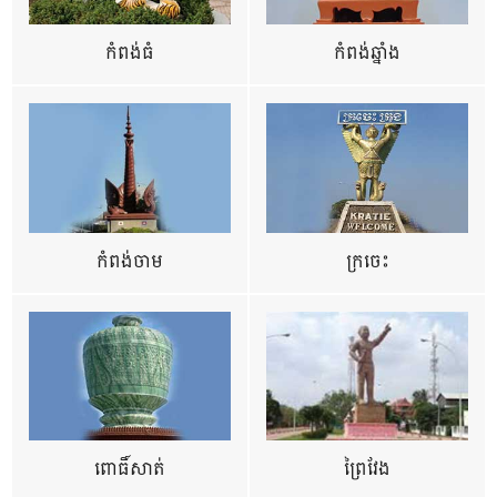
កំពង់ធំ
កំពង់ឆ្នាំង
កំពង់ចាម
ក្រចេះ
ពោធិ៍សាត់
ព្រៃវែង