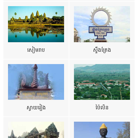
សៀមរាប
ស្ទឹងត្រែង
ស្វាយរៀង
ប៉ៃលិន