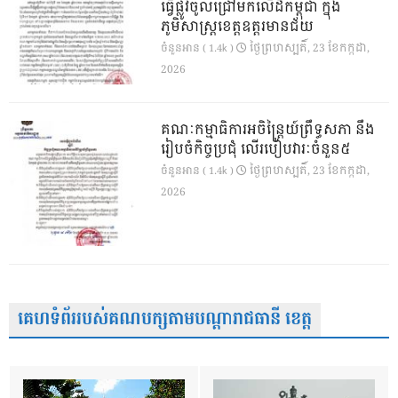
ធ្វើផ្លូវចូលជ្រៅមកលើដីកម្ពុជា ក្នុង
ភូមិសាស្ត្រខេត្តឧត្តរមានជ័យ
ថ្ងៃ​ព្រហស្បតិ៍, 23 ខែ​កក្កដា,
ចំនួនអាន ( 1.4k )
2026
គណៈកម្មាធិការអចិន្ត្រៃយ៍ព្រឹទ្ធសភា នឹង
រៀបចំកិច្ចប្រជុំ លើរបៀបវារៈចំនួន៥
ថ្ងៃ​ព្រហស្បតិ៍, 23 ខែ​កក្កដា,
ចំនួនអាន ( 1.4k )
2026
គេហទំព័ររបស់គណបក្សតាមបណ្តារាជធានី ខេត្ត