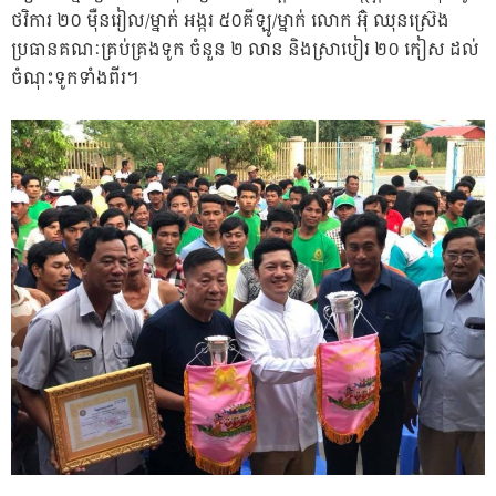
ថវិការ ២០ ម៉ឺនរៀល/ម្នាក់ អង្ករ ៥០គីឡូ/ម្នាក់ លោក អ៊ុំ ឈុនស្រ៊េង
ប្រធានគណៈគ្រប់គ្រងទូក ចំនួន ២ លាន និងស្រាបៀរ ២០ កៀស ដល់
ចំណុះទូកទាំងពីរ។