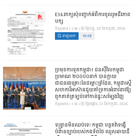
E14.ពាក្យសុំបញ្ជាក់អំពីការចូលរួមជីវភាព
បក្ស
ថ្ងៃ​ចន្ទ, 20 ខែ​កក្កដា, 2026
ចំនួនអាន ( 1.9k )
ទាញយក
96 KB
ប្រមុខការទូតកម្ពុជា៖ ជនស៊ីវិលកម្ពុជា
ប្រមាណ ២០០០០នាក់ បានក្លាយ
ជាជនរងគ្រោះនៃជម្លោះព្រំដែន, កម្ពុជាស្នើ
សហការីអាស៊ានជួយគាំទ្រការអំពាវនាវឱ្យ
ពួកគាត់ត្រឡប់ទៅកាន់ផ្ទះសម្បែងវិញ
ថ្ងៃ​អង្គារ, 21 ខែ​កក្កដា, 2026
ចំនួនអាន ( 1.5k )
ទន្ទ្រានមិនឈប់ទេ! កម្ពុជា បន្តតវ៉ាទង្វើ
បំពានច្បាប់របស់កងទ័ពថៃ ឈូសឆាយដី