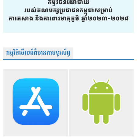
កម្មវិធីមើលព័ត៌មានតាមទូរស័ព្វ