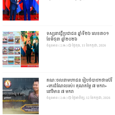
ទស្សនាវដ្ដីប្រជាជន ឆ្នាំទី២៦ លេខ៣០១
ខែមិថុនា ឆ្នាំ២០២៦
ថ្ងៃ​ពុធ, 15 ខែ​កក្កដា, 2026
ចំនួនអាន ( 2.9k )
គណៈចលនាមហាជន រៀបចំបាឋកថាស៊េរី
«កេរដំណែលរស់៖ គុណតម្លៃ ៧ មករា»
នៅវិមាន ៧ មករា
ថ្ងៃ​អាទិត្យ, 12 ខែ​កក្កដា, 2026
ចំនួនអាន ( 2.6k )