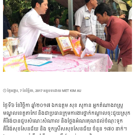
POSTED
ថ្ងៃ​អង្គារ, 7 ខែ​វិច្ឆិកា, 2017
អត្ថបទដោយ
MET KIM AU
ON
ថ្ងៃទី៦ ខែវិច្ឆិកា ឆ្នាំ២០១៧ ឯកឧត្តម សុខ សូកាន អ្នកតំណាងរាស្ត្រ
មណ្ឌលខេត្តតាកែវ និងជាប្រធានក្រុមការងារថ្នាក់កណ្តាលចុះជួយស្រុក
គិរីវង់បានជួបសំណេះសំណាល និងថ្លែងអំណរគុណដល់ចំណុះទូក
គិរីវង់សុខសែនជ័យ និង ទូកស្រីសសុខសែនជ័យ ចំនួន ១៧០ នាក់។