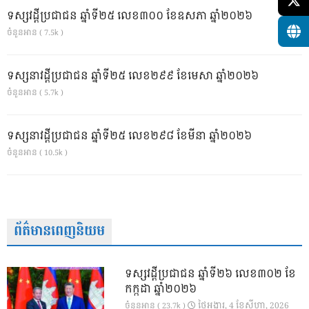
ទស្សវដ្តីប្រជាជន ឆ្នាំទី២៥ លេខ៣០០ ខែឧសភា ឆ្នាំ២០២៦
ចំនួនអាន ( 7.5k )
ទស្សនាវដ្ដីប្រជាជន ឆ្នាំទី២៥ លេខ២៩៩ ខែមេសា ឆ្នាំ២០២៦
ចំនួនអាន ( 5.7k )
ទស្សនាវដ្ដីប្រជាជន ឆ្នាំទី២៥ លេខ២៩៨ ខែមីនា ឆ្នាំ២០២៦
ចំនួនអាន ( 10.5k )
ព័ត៌មានពេញនិយម
ទស្សវដ្តីប្រជាជន ឆ្នាំទី២៦ លេខ៣០២ ខែ
កក្កដា ឆ្នាំ២០២៦
ថ្ងៃ​អង្គារ, 4 ខែ​សីហា, 2026
ចំនួនអាន ( 23.7k )