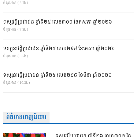
ចំនួនអាន ( 2.7k )
ទស្សវដ្តីប្រជាជន ឆ្នាំទី២៥ លេខ៣០០ ខែឧសភា ឆ្នាំ២០២៦
ចំនួនអាន ( 7.3k )
ទស្សនាវដ្ដីប្រជាជន ឆ្នាំទី២៥ លេខ២៩៩ ខែមេសា ឆ្នាំ២០២៦
ចំនួនអាន ( 5.5k )
ទស្សនាវដ្ដីប្រជាជន ឆ្នាំទី២៥ លេខ២៩៨ ខែមីនា ឆ្នាំ២០២៦
ចំនួនអាន ( 10.3k )
ព័ត៌មានពេញនិយម
ទស្សវដ្តីប្រជាជន ឆ្នាំទី២៦ លេខ៣០២ ខែ