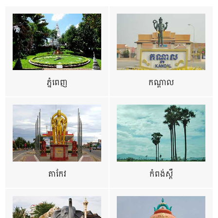
ភ្នំពេញ
កណ្តាល
តាកែវ
កំពង់ស្ពឺ