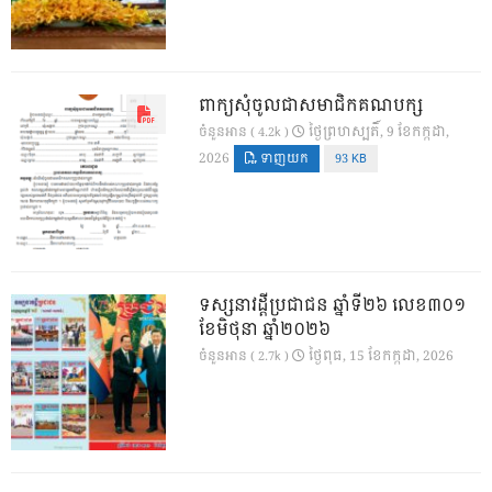
ពាក្យសុំចូលជាសមាជិកគណបក្ស
ថ្ងៃ​ព្រហស្បតិ៍, 9 ខែ​កក្កដា,
ចំនួនអាន ( 4.2k )
2026
ទាញយក
93 KB
ទស្សនាវដ្ដីប្រជាជន ឆ្នាំទី២៦ លេខ៣០១
ខែមិថុនា ឆ្នាំ២០២៦
ថ្ងៃ​ពុធ, 15 ខែ​កក្កដា, 2026
ចំនួនអាន ( 2.7k )