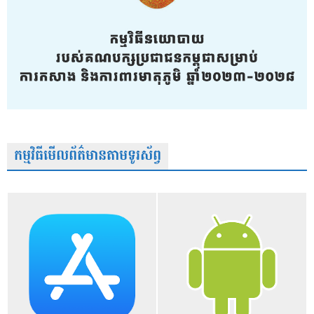
កម្មវិធីមើលព័ត៌មានតាមទូរស័ព្វ