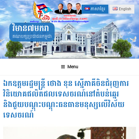
Skip
ភាសាខ្មែរ
English
to
content
វិមាន៧មករា
គណបក្សប្រជាជនកម្ពុជា
Menu
ឯកឧត្តមរដ្ឋមន្ត្រី ថោង ខុន ស្នើភាគីចិនជំរុញការ
វិនិយោគផលិតផលទេសចរណ៍នៅតំបន់ឆ្នេរ
និងជួយបណ្ដុះបណ្ដុះធនធានមនុស្សលើវិស័យ
ទេសចរណ៍