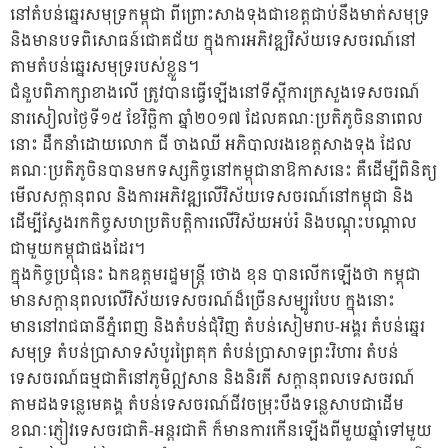
នៅតំបន់ឆ្នេរសមុទ្រកម្ពុជា ពីព្រោះសាងទុងជាខេត្តជាប់នឹងមាត់សមុទ្រ
និងមានបទពិសោធន៍ជោគជ័យ ក្នុងការអភិវឌ្ឍវិស័យទេសចរណ៍នៅ
តាមតំបន់ឆ្នេរសមុទ្ររបស់ខ្លួន។
ជំនួបពិភាក្សាខាងលើ ត្រូវបានធ្វើឡើងនៅទីស្ដីការក្រសួងទេសចរណ៍
នារសៀលថ្ងៃទី១៥ ខែវិច្ឆិកា ឆ្នាំ២០១៧ ដែលគណៈប្រតិភូចិននាពេល
នោះ ដឹកនាំដោយលោក ជី ចាងឈី អភិបាលរងខេត្តសាងទុង ដែល
គណៈប្រតិភូចិនបានមកទស្សកិច្ចនៅកម្ពុជានាឱកាសនេះ គឺដើម្បីពិនិត្យ
មើលសក្ដានុពល និងការអភិវឌ្ឍលើវិស័យទេសចរណ៍នៅកម្ពុជា និង
ដើម្បីស្វែងរកកិច្ចសហប្រតិបត្តិការលើវិស័យអប់រំ និងបណ្ដុះបណ្ដាល
ជាមួយកម្ពុជាផងដែរ។
ក្នុងកិច្ចប្រជុំនេះ ឯកឧត្តមរដ្ឋមន្ត្រី ថោង ខុន បានលើកឡើងថា កម្ពុជា
មានសក្តានុពលលើវិស័យទេសចរណ៍ដ៏ច្រើនសម្បូរបែប ក្នុងនោះ
មាននៅរាជធានីភ្នំពេញ និងតំបន់ជុំវិញ តំបន់សៀមរាប-អង្គរ តំបន់ឆ្នេរ
សមុទ្រ តំបន់ប្រាសាទសំបូរព្រៃគុក តំបន់ប្រាសាទព្រះវិហារ តំបន់
ទេសចរណ៍ធម្មជាតិនៅភូមិឦសាន និងនិរតី សក្តានុពលទេសចរណ៍
តាមដងទន្លេមេគង្គ តំបន់ទេសចរណ៍ជីវចម្រុះបឹងទន្លេសាបជាដើម
ខណៈភ្ញៀវទេសចរជាតិ-អន្តរជាតិ ក៏មានការកើនឡើងពីមួយឆ្នាំទៅមួយ