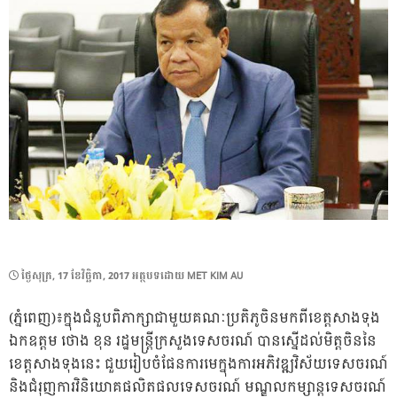
POSTED
ថ្ងៃ​សុក្រ, 17 ខែ​វិច្ឆិកា, 2017
អត្ថបទដោយ
MET KIM AU
ON
(ភ្នំពេញ)៖ក្នុងជំនួបពិភាក្សាជាមួយគណៈប្រតិភូចិនមកពីខេត្តសាងទុង
ឯកឧត្តម ថោង ខុន រដ្ឋមន្ត្រីក្រសួងទេសចរណ៍ បានស្នើដល់មិត្តចិននៃ
ខេត្តសាងទុងនេះ ជួយរៀបចំផែនការមេក្នុងការអភិវឌ្ឍវិស័យទេសចរណ៍
និងជំរុញការវិនិយោគផលិតផលទេសចរណ៍ មណ្ឌលកម្សាន្តទេសចរណ៍