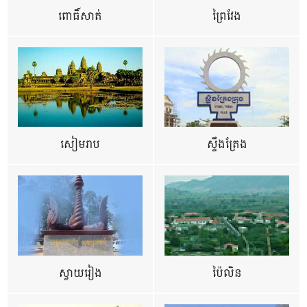
ពោធិ៍សាត់
ព្រៃវែង
សៀមរាប
ស្ទឹងត្រែង
ស្វាយរៀង
ប៉ៃលិន