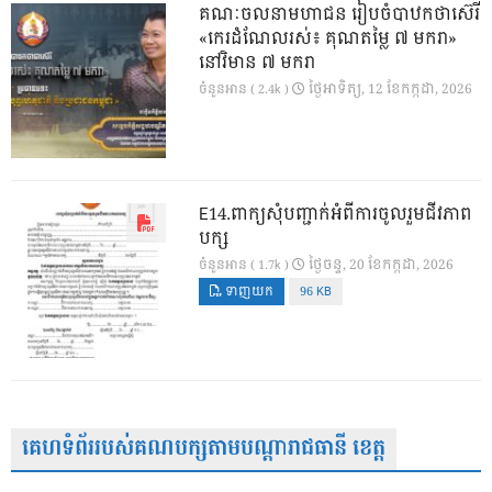
គណៈចលនាមហាជន រៀបចំបាឋកថាស៊េរី
«កេរដំណែលរស់៖ គុណតម្លៃ ៧ មករា»
នៅវិមាន ៧ មករា
ថ្ងៃ​អាទិត្យ, 12 ខែ​កក្កដា, 2026
ចំនួនអាន ( 2.4k )
E14.ពាក្យសុំបញ្ជាក់អំពីការចូលរួមជីវភាព
បក្ស
ថ្ងៃ​ចន្ទ, 20 ខែ​កក្កដា, 2026
ចំនួនអាន ( 1.7k )
ទាញយក
96 KB
គេហទំព័ររបស់គណបក្សតាមបណ្តារាជធានី ខេត្ត