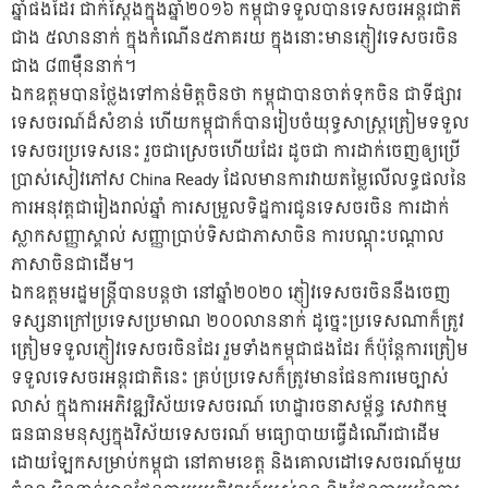
ឆ្នាំផងដែរ ជាក់ស្ដែងក្នុងឆ្នាំ២០១៦ កម្ពុជាទទួលបានទេសចរអន្តរជាតិ
ជាង ៥លាននាក់ ក្នុងកំណើន៥ភាគរយ ក្នុងនោះមានភ្ញៀវទេសចរចិន
ជាង ៨៣ម៉ឺននាក់។
ឯកឧត្តមបានថ្លែងទៅកាន់មិត្តចិនថា កម្ពុជាបានចាត់ទុកចិន ជាទីផ្សារ
ទេសចរណ៍ដ៏សំខាន់ ហើយកម្ពុជាក៏បានរៀបចំយុទ្ធសាស្ត្រត្រៀមទទួល
ទេសចរប្រទេសនេះ រួចជាស្រេចហើយដែរ ដូចជា ការដាក់ចេញឲ្យប្រើ
ប្រាស់សៀវភៅស China Ready ដែលមានការវាយតម្លៃលើលទ្ធផលនៃ
ការអនុវត្តជារៀងរាល់ឆ្នាំ ការសម្រួលទិដ្ឋការជូនទេសចរចិន ការដាក់
ស្លាកសញ្ញាស្គាល់ សញ្ញាប្រាប់ទិសជាភាសាចិន ការបណ្ដុះបណ្ដាល
ភាសាចិនជាដើម។
ឯកឧត្តមរដ្ឋមន្ត្រីបានបន្តថា នៅឆ្នាំ២០២០ ភ្ញៀវទេសចរចិននឹងចេញ
ទស្សនាក្រៅប្រទេសប្រមាណ ២០០លាននាក់ ដូច្នេះប្រទេសណាក៏ត្រូវ
ត្រៀមទទួលភ្ញៀវទេសចរចិនដែរ រួមទាំងកម្ពុជាផងដែរ ក៏ប៉ុន្តែការត្រៀម
ទទួលទេសចរអន្តរជាតិនេះ គ្រប់ប្រទេសក៏ត្រូវមានផែនការមេច្បាស់
លាស់ ក្នុងការអភិវឌ្ឍវិស័យទេសចរណ៍ ហេដ្ឋារចនាសម្ព័ន្ធ សេវាកម្ម
ធនធានមនុស្សក្នុងវិស័យទេសចរណ៍ មធ្យោបាយធ្វើដំណើរជាដើម
ដោយឡែកសម្រាប់កម្ពុជា នៅតាមខេត្ត និងគោលដៅទេសចរណ៍មួយ