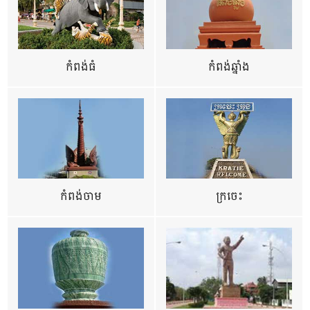
កំពង់ធំ
កំពង់ឆ្នាំង
កំពង់ចាម
ក្រចេះ