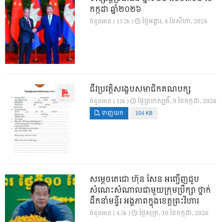
កក្កដា ឆ្នាំ២០២៦
ថ្ងៃ​អង្គារ, 4 ខែ​សីហា, 2026
ចំនួនអាន ( 13.2k )
ជីវប្រវត្តិសង្ខេបសមាជិកគណបក្ស
ថ្ងៃ​ព្រហស្បតិ៍, 9 ខែ​កក្កដា, 2026
ចំនួនអាន ( 12k )
ទាញយក
104 KB
សម្តេចតេជោ ហ៊ុន សែន អញ្ជើញជួប
សំណេះសំណាលជាមួយក្រុមប្រឹក្សា ថ្នាក់
ដឹកនាំមន្ទីរ អង្គភាពក្នុងខេត្តព្រះវិហារ
ថ្ងៃ​សុក្រ, 10 ខែ​កក្កដា, 2026
ចំនួនអាន ( 4.5k )