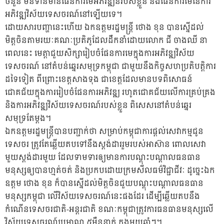
ចំនួន មិនទាន់មានផែនការមេអភិវឌ្ឍន៍របស់ខ្លួន និងផែនការមេនៃការ
អភិវឌ្ឍវិស័យទេសចរណ៍នៅឡើយទេ។
ដោយសារបញ្ហានេះហើយ ឯកឧត្តមរដ្ឋមន្ត្រី ថោង ខុន បានស្នើដល់
មិត្តចិនតាមរយៈគណៈប្រតិភូដែលដឹកនាំដោយលោក ជី ចាងឈី នា
ពេលនេះ មេត្តាជួយសិក្សារៀបចំផែនការមេក្នុងការអភិវឌ្ឍវិស័យ
ទេសចរណ៍ នៅតំបន់ឆ្នេរសមុទ្រកម្ពុជា ជាមួយនឹងកិច្ចសហប្រតិបត្តិការ
ដទៃទៀត ពីព្រោះខេត្តសាងទុង ជាខេត្តដែលមានបទពិសោធន៍
ជោគជ័យក្នុងការរៀបចំផែនការអភិវឌ្ឍ រហូតជោគជ័យលើការគ្រប់គ្រង
និងការអភិវឌ្ឍវិស័យទេសចរណ៍របស់ខ្លួន ពិសេសនៅតំបន់ឆ្នេរ
សមុទ្រតែម្ដង។
ឯកឧត្តមរដ្ឋមន្ត្រីបានបញ្ជាក់ថា សម្រាប់កម្ពុជាការផ្ដល់សេវាកម្មជូន
ទេសចរ ត្រូវតែឆ្លើយតបទៅនឹងស្ដង់ដាររួមរបស់អាស៊ាន ពោលសេវា
មួយស្ដង់ដារមួយ ដែលទាមទារឲ្យមានការបណ្ដុះបណ្ដាលធនធាន
មនុស្សឲ្យបានហ្មត់ចត់ និងប្រកបដោយក្រមសីលធម៌វិជ្ជាជីវៈ ដូច្នេះឯក
ឧត្តម ថោង ខុន ក៏បានស្នើដល់មិត្តចិនជួយបណ្ដុះបណ្ដាលធនធាន
មនុស្សកម្ពុជា លើវិស័យទេសចរណ៍នេះផងដែរ ដើម្បីឆ្លើយតបនឹង
កំណើនទេសចរជាតិ-អន្តរជាតិ ខណៈកម្ពុជាត្រូវការធនធានមនុស្សលើ
វិស័យទេសចរណ៍ប្រមាណ ៥ម៉ឺននាក់ ក្នុងមួយឆ្នាំៗ។