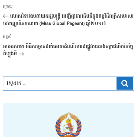
ការ​
អត្ថបទ
ក្រោយ
នាំទិស​
មុន
លោកជំទាវឧបនាយករដ្ឋមន្ត្រី អញ្ជើញជាអធិបតីក្នុងកម្មវិធីរាត្រីសមោសរ
ប្រកាស
បវរកញ្ញាពិភពលោក (Miss Global Pageant) ឆ្នាំ២០១៧
អត្ថបទ
បន្ទាប់
បន្ទាប់
អបអរសាទរ ពិធីសម្ពោធដាក់អោយដំណើរការជាផ្លូវការរោងចក្រផលិតកែច្នៃ
ដំឡូងមី
ស្វែ