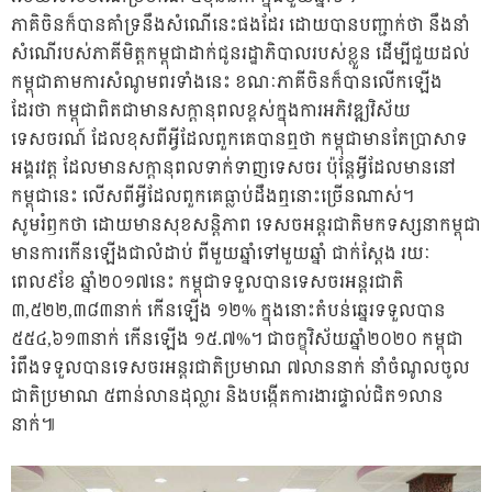
ភាគិចិនក៏បានគាំទ្រនឹងសំណើនេះផងដែរ ដោយបានបញ្ជាក់ថា នឹងនាំ
សំណើរបស់ភាគីមិត្តកម្ពុជាដាក់ជូនរដ្ឋាភិបាលរបស់ខ្លួន ដើម្បីជួយដល់
កម្ពុជាតាមការសំណូមពរទាំងនេះ ខណៈភាគីចិនក៏បានលើកឡើង
ដែរថា កម្ពុជាពិតជាមានសក្ដានុពលខ្ពស់ក្នុងការអភិវឌ្ឍវិស័យ
ទេសចរណ៍ ដែលខុសពីអ្វីដែលពួកគេបានឮថា កម្ពុជាមានតែប្រាសាទ
អង្គរវត្ត ដែលមានសក្ដានុពលទាក់ទាញទេសចរ ប៉ុន្តែអ្វីដែលមាននៅ
កម្ពុជានេះ លើសពីអ្វីដែលពួកគេធ្លាប់ដឹងឮនោះច្រើនណាស់។
សូមរំឭកថា ដោយមានសុខសន្តិភាព ទេសចអន្តរជាតិមកទស្សនាកម្ពុជា
មានការកើនឡើងជាលំដាប់ ពីមួយឆ្នាំទៅមួយឆ្នាំ ជាក់ស្តែង រយៈ
ពេល៩ខែ ឆ្នាំ២០១៧នេះ​ កម្ពុជាទទួលបានទេសចរអន្តរជាតិ
៣,៥២២,៣៨៣នាក់ កើនឡើង ១២%​ ក្នុងនោះតំបន់ឆ្នេរទទួលបាន
៥៥៤,៦១៣នាក់ កើនឡើង ១៥.៧%។ ជាចក្ខុវិស័យឆ្នាំ២០២០ កម្ពុជា
រំពឹងទទួលបានទេសចរអន្តរជាតិប្រមាណ ៧លាននាក់ នាំចំណូលចូល
ជាតិប្រមាណ ៥ពាន់លានដុល្លារ និងបង្កើតការងារផ្ទាល់ជិត១លាន
នាក់៕