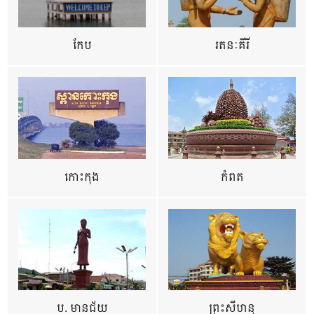
កែប
រតនៈគីរី
កោះកុង
កំពត
ប. មានជ័យ
ព្រះសីហនុ