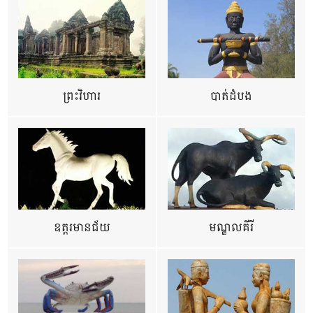
ព្រះវិហារ
បាត់ដំបង
ឧត្ដរមានជ័យ
មណ្ឌលគីរី