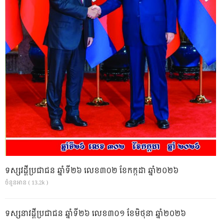
ទស្សវដ្តីប្រជាជន ឆ្នាំទី២៦ លេខ៣០២ ខែកក្កដា ឆ្នាំ២០២៦
ចំនួនអាន ( 13.2k )
ទស្សនាវដ្ដីប្រជាជន ឆ្នាំទី២៦ លេខ៣០១ ខែមិថុនា ឆ្នាំ២០២៦