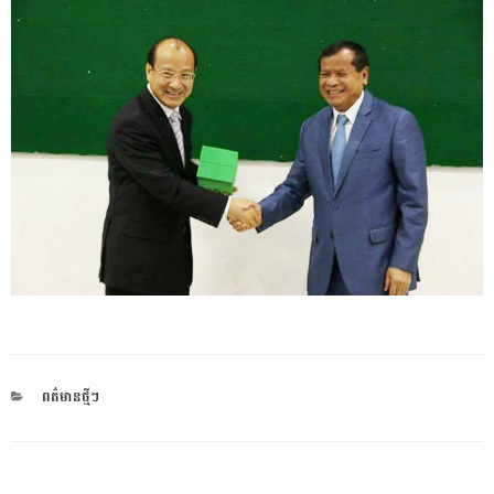
CATEGORIES
ពត៌មានថ្មីៗ