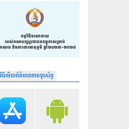
មវិធីមើលព័ត៌មានតាមទូរស័ព្វ