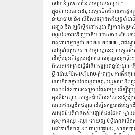
ទៅកាន់ប្រទេសចិន តាមប្រទេសឡាវ ។
ក្នុងឱកាសនោះដែរ, សម្ដេចធិបតីនាយករដ្ឋមន
នយោបាយ និង លិខិតបទដ្ឋានគតិយុត្តចាំបាច់នានា
ជញ្ជូន និង ឡូជីស្ទីកនៅកម្ពុជា ឱ្យកាន់តែ
ស្តែងនៃការអភិវឌ្ឍជាតិ។ យោងតាម «ផែនការមេគ
ភស្តុភារកម្មកម្ពុជា ២០២៣-២០៣៣», រាជរដ្ឋា
នៅទូទាំងប្រទេស។ ជាមួយគ្នានេះ, សម្ដេចធិ
ដើម្បីបន្តអភិវឌ្ឍហេដ្ឋារចនាសម្ព័ន្ធរូបវន្តគន្លឹះ
ពិសេសគម្រោងធ្វើទំនើបកម្មប្រព័ន្ធខ្សែផ្លូវរថភ
ថ្មី (ប៉ោយប៉ែត-សៀមរាប-ភ្នំពេញ), ការគិតគូ
ដែលនឹងតភ្ជាប់ដៃទន្លេមេគង្គ/ទន្លេសាប និងផ
កសាងផែនការមេសម្រាប់ផែសមុទ្រ ដើម្បីប្រែ
មុននឹងបញ្ចប់, សម្ដេចធិបតីបានណែនាំឱ្យរៀ
របស់រថយន្តដឹកជញ្ជូន ដើម្បីសម្រួលដល់អ្នកដឹក
សម្ដេចធិបតីបានគូសបញ្ជាក់ផងដែរថា ច្បាប់ធ្
តុល្យភាពឈ្នះ-ឈ្នះ ដោយច្បាប់ថ្មីបានតម្ល
ដល់ការដឹកជញ្ជូន។ ជាមួយគ្នានេះ, សម្ដេចប