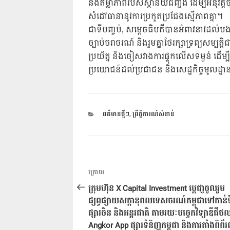
និងតម្លាភាពរបស់ស្ថានីយជញ្ជីង ដើម្បីអនុវត
សំដៅធានានូវការប្រកួតប្រជែងស្មើភាពគ្នា។
ជាទីបញ្ចប់, សម្ដេចធិបតីបានអំពាវនាវដល់បង
ច្បាប់ចរាចរណ៍ និងរួមគ្នាថែរក្សាទ្រព្យសម្ប
ប្រយ័ត្ន និងចៀសវាងការផ្ទុកលើសទម្ងន់ ដើម្ប
ប្រយោជន៍ដល់ប្រជាជន និងសេដ្ឋកិច្ចមូលដ្ឋ
CATEGORIES
ពត៌មានថ្មីៗ
,
ព្រឹត្តិការណ៍សំខាន់
ការ​
អត្ថបទ
ក្រោយ
នាំទិស​
មុន
ក្រុមហ៊ុន X Capital Investment​ បេ្តជា្ញចូលរួម
ប្រកាស
ផ្សព្វផ្សាយសក្តានុពលទេសចរណ៍កម្ពុជាទៅកាន់ទ
ផ្សារចិន និងអន្តរជាតិ តាមរយៈបច្ចេកវិទ្យាឌីជីថ
Angkor App ផ្សារទំនិញកម្ពុជា និងការតាំងពិព័