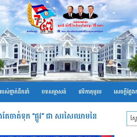
បស់ថ្នាក់ដឹកនាំ
បទសម្ភាសន៍
វេទិកាតុមូល
សេចក្ដីថ្លែ
ែងតែចាត់ទុក “ផ្លូវ” ជា សរសៃឈាម​នៃ