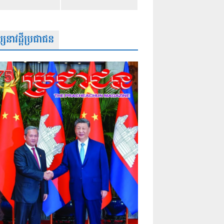
សនាវដ្តីប្រជាជន