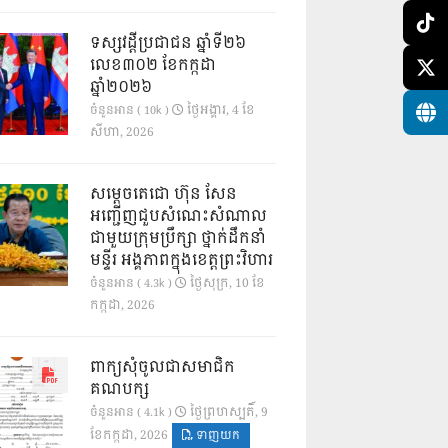
ទស្សវដ្តីប្រជាជន ឆ្នាំទី២៦
លេខ៣០២ ខែកក្កដា
ឆ្នាំ២០២៦
ថ្ងៃ​អង្គារ, 4 ខែ​
ចំនួនអាន ( 10k )
សីហា, 2026
សម្តេចតេជោ ហ៊ុន សែន
អញ្ជើញជួបសំណេះសំណាល
ជាមួយក្រុមប្រឹក្សា ថ្នាក់ដឹកនាំ
មន្ទីរ អង្គភាពក្នុងខេត្តព្រះវិហារ
ថ្ងៃ​សុក្រ, 10 ខែ​
ចំនួនអាន ( 4.3k )
កក្កដា, 2026
ពាក្យសុំចូលជាសមាជិក
គណបក្ស
ថ្ងៃ​ព្រហស្បតិ៍, 9
ចំនួនអាន ( 4.1k )
ខែ​កក្កដា, 2026
ទាញយក