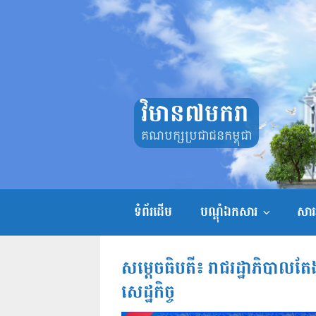
Skip
to
content
វិមាន៧មករា
គណបក្សប្រជាជនកម្ពុជា
ទំព័រដើម
បណ្តុំឯកសារ
សាររ
សម្ដេចធិបតី៖ រាជរដ្ឋាភិបាល​ត
សេដ្ឋកិច្ច