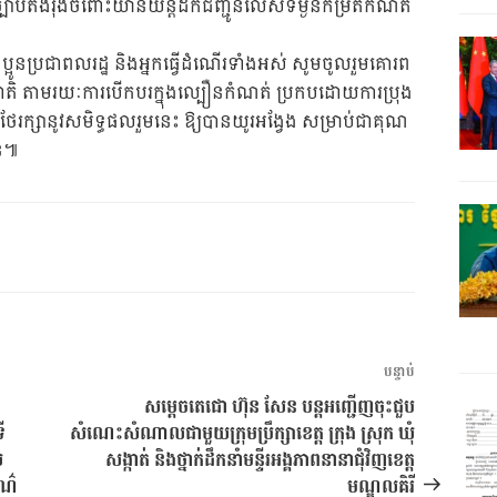
្តច្បាប់តឹងរ៉ឹងចំពោះយានយន្តដឹកជញ្ជូនលើសទម្ងន់កម្រិតកំណត់
ប្អូនប្រជាពលរដ្ឋ និងអ្នកធ្វើដំណើរទាំងអស់ សូមចូលរួមគោរព
ត្តិជាតិ តាមរយៈការបើកបរក្នុងល្បឿនកំណត់​​ ប្រកបដោយការប្រុង
ីថែរក្សានូវសមិទ្ធផលរួមនេះ​​ ឱ្យបានយូរអង្វែង សម្រាប់ជាគុណ
ាន៕
អត្ថបទ
បន្ទាប់
បន្ទាប់
សម្តេចតេជោ ហ៊ុន សែន បន្តអញ្ជើញចុះជួប
ី
សំណេះសំណាលជាមួយក្រុមប្រឹក្សាខេត្ត ក្រុង ស្រុក ឃុំ
ល
សង្កាត់ និងថ្នាក់ដឹកនាំមន្ទីរអង្គភាពនានាជុំវិញខេត្ត
រណ៌
មណ្ឌលគិរី