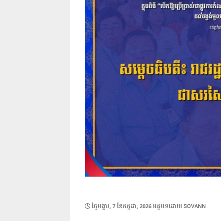
POSTED
ថ្ងៃ​អង្គារ, 7 ខែ​កក្កដា, 2026
អត្ថបទដោយ
SOVANN
ON