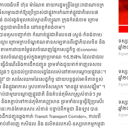
មហាបវរធិបតី ហ៊ុន ម៉ាណែត នាយករដ្ឋមន្ត្រីនៃព្រះរាជាណាចក្រ
ិធីសម្ពោធដាក់ឱ្យប្រើប្រាស់ជាផ្លូវការកំណាត់ផ្លូវជាតិលេខ៧
្គន់ ដល់រង្វង់មូលគល់ស្ពានគីហ្សូណា ក្រុងកំពង់ចាម ក្រោម
ប្រជាមានិតចិន នៅខេត្តកំពង់ចាម។
រី បានគូសបញ្ជាក់ថា កំណាត់ផ្លូវជាតិលេខ៧​ (ស្គន់-កំពង់ចាម)
ទស្ស
លារ ក្រោមក្របខ័ណ្ឌឥណទានសម្បទានពីរដ្ឋាភិបាលចិន និង
ឆ្នា
អែកតាមការវាយតម្លៃផលចំណេញផ្នែកសេដ្ឋកិច្ច (Economic
ចំនួនអ
ងផ្តល់ផលចំណេញខ្ពស់ក្នុងអត្រាប្រមាណ ១៥,២៧% ដែលជាផល
វើដំណើរនិងការដឹកជញ្ជូន ព្រមទាំងជួយទាក់ទាញទេសចរ
ទស្ស
្មផ្សេងៗ ជូនដល់ប្រជាពលរដ្ឋដែលរស់នៅតាមបណ្ដោយផ្លូវនេះ។
ឆ្នា
ផ្លូវ” ជា សរសៃឈាមនៃសេដ្ឋកិច្ច ដោយបន្ត​ផ្តល់អាទិភាពខ្ពស់
ចំនួនអា
្លូវទឹក និងផ្លូវអាកាស ស្របតាមទិស​ស្លោក “មានផ្លូវ​​ មានសង្ឃឹម” ។
ាប់ជាមួយបណ្តាញផ្លូវជាតិ និងតំបន់ភូមិសាស្រ្តសំខាន់ៗ រួម
ិងតភ្ជាប់ទៅកាន់ភូមិភាគឦសាន ព្រមទាំងបន្តធ្វើឱ្យប្រសើរ
ទស្ស
ឆ្នា
នេះកាន់តែមានសារៈសំខាន់ បន្ទាប់ពីកម្ពុជា និងឡាវ បាន
ចំនួនអា
ងដឹកជញ្ជូនឆ្លងកាត់-Transit Transport Corridor», កាលពី
 សម្រាប់នាំចេញ កសិផល និង ផលិតផលកសិ-ឧស្សាហកម្មកម្ពុជា