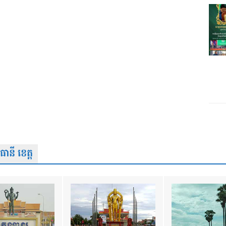
នី ខេត្ត