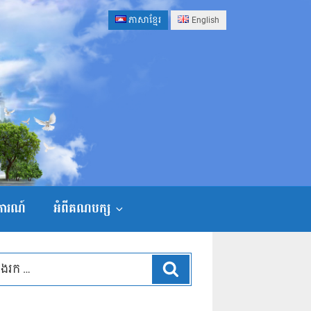
ភាសាខ្មែរ
English
ងការណ៍
អំពីគណបក្ស
ស្វែងរក