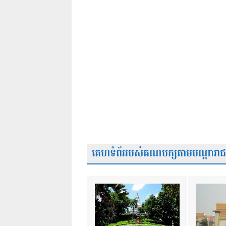
គេហទំព័ររបស់គណបក្សតាមបណ្តារាជធា