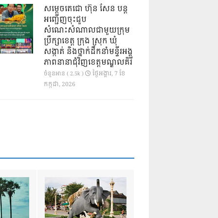
សម្តេចតេជោ ហ៊ុន សែន បន្ត
អញ្ជើញចុះជួប
សំណេះសំណាលជាមួយក្រុម
ប្រឹក្សាខេត្ត ក្រុង ស្រុក ឃុំ
សង្កាត់ និងថ្នាក់ដឹកនាំមន្ទីរអង្គ
ភាពនានាជុំវិញខេត្តមណ្ឌលគិរី
ថ្ងៃ​អង្គារ, 7 ខែ​
ចំនួនអាន ( 2.5k )
កក្កដា, 2026