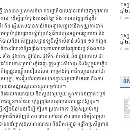
ទស្ស
្ត្រី បានមានប្រសាសន៍ថា រាជរដ្ឋាភិបាលបានដាក់ចេញនូវគោល
ឆ្នា
 ដើម្បីគ្រប់គ្រងការអភិវឌ្ឍ និង ការអនុវត្តប្រព័ន្ធដឹក
ចំនួនអា
ប្រសើរ និង ឆ្លើយតបបានកាន់តែពេញលេញទៅនឹងតម្រូវការជាក់
្រប់ជ្រុងជ្រោយស្តីពីប្រព័ន្ធដឹកជញ្ជូនអន្តរមធ្យោបាយ និង
ទស្ស
ភិបាលនឹងអភិវឌ្ឍមូលដ្ឋានឡូជីស្ទីកសំខាន់ៗចំនួន ១១ កន្លែង
ឆ្នា
បតីបានណែនាំឱ្យពង្រឹងយន្តការភាពជាដៃគូរវាងរដ្ឋ និងឯកជន
ចំនួនអ
ៗ, ទាំង ផ្លូវគោក, ផ្លូវដែក, ផ្លូវទឹក, កំពង់ផែ និង ផ្លូវអាកាស ជា
្លើងដែលមានស្រាប់ (ភ្នំពេញ-ក្រុងព្រះសីហនុ) និងខ្សែផ្លូវរថភ្លើង
រអភិវឌ្ឍផ្លូវល្បឿនលឿនបន្ថែម, គម្រោងព្រែកជីកហ្វូណនតេជោ
្លូវសមុទ្រ, ការរៀបចំអាកាសយានដ្ឋានអន្តរជាតិតេជោ និងការ
ព័
ក្លាយជាមជ្ឈមណ្ឌលភស្តុភាកម្មតំបន់។
បចំគោលនយោបាយ និងស្តង់ដារួមមួយ ក្នុងការអនុញ្ញាតទម្ងន់
ជញ្ជូនកសិផល ប៉ុន្តែត្រូវធានានូវគុណភាពផ្លូវកុំឱ្យខូច។
វើឡើងមិនមែនដើម្បីកៀបក ប្រជាជនទេ ប៉ុន្តែសម្រាប់រក្សា
ើងកម្រិតដឹកទំនិញពី ៤០ តោន ទៅដល់ ៥០ តោន ដើម្បីសម្រួល
ានណែនាំក្រសួងសាធារណការ និងដឹកជញ្ជូន ពង្រឹងប្រសិទ្ធភាព