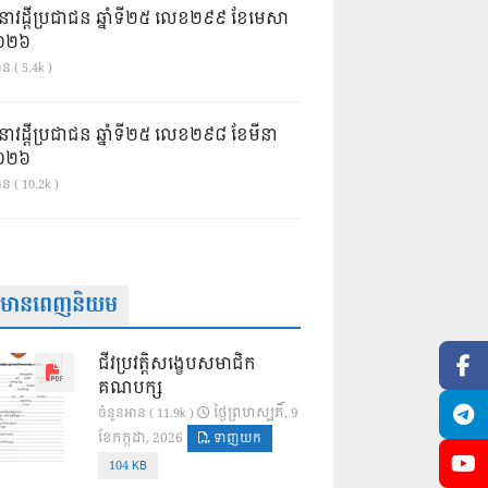
នាវដ្ដីប្រជាជន ឆ្នាំទី២៥ លេខ២៩៩ ខែមេសា
ំ២០២៦
ន ( 5.4k )
នាវដ្ដីប្រជាជន ឆ្នាំទី២៥ លេខ២៩៨ ខែមីនា
ំ២០២៦
ាន ( 10.2k )
ត៌មានពេញនិយម
ជីវប្រវត្តិសង្ខេបសមាជិក
គណបក្ស
ថ្ងៃ​ព្រហស្បតិ៍, 9
ចំនួនអាន ( 11.9k )
ខែ​កក្កដា, 2026
ទាញយក
104 KB