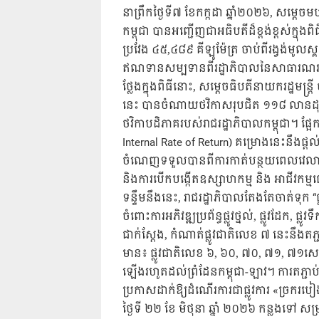
នាព្រឹកថ្ងៃទី៧ ខែកក្កដា ឆ្នាំ២០២៦, សម្តេច
កម្ពុជា បានអញ្ជើញជាអធិបតីដ៏ខ្ពង់ខ្ពស់ក្នុងព
ប្រវែង ៤៥,៤៨៩ គីឡូម៉ែត្រ ចាប់ពីរង្វង់មូលស
ឥណទានសម្បទានពីរដ្ឋាភិបាលនៃសាធារណរដ្ឋ
ថ្លែងក្នុងពិធីនោះ, សម្តេចធិបតីនាយករដ្ឋមន្ត្
នេះ បានចំណាយថវិកាសរុបជិត ១១៨ លានដុល្
ថវិកាបដិភាគរបស់រាជរដ្ឋាភិបាលកម្ពុជា។ ផ្
Internal Rate of Return) គម្រោងនេះនឹ
ចំណេញទទួលបានពីការកាត់បន្ថយពេលវេលាធ្
និងការបើកបង្កើតឧស្សាហកម្ម និង​ អាជីវកម
ទន្ទឹមនឹងនេះ, រាជរដ្ឋាភិបាលតែងតែចាត់ទុក “
ចំពោះការអភិវឌ្ឍប្រព័ន្ធផ្លូវថ្នល់, ផ្លូវដែក, ផ
ជាក់ស្តែង, កំណាត់ផ្លូវជាតិលេខ ៧ នេះនឹងតភ្ជ
មាន៖ ផ្លូវជាតិលេខ ៦, ៦០, ៧០, ៧១, ៧១សេ ន
ឡើងរហូតដល់ព្រំដែនកម្ពុជា-ឡាវ។ ការតភ្ជាប់
ប្រកាសដាក់ឱ្យដំណើរការជាផ្លូវការ «ច្រករបៀ
ថ្ងៃទី ២២ ខែ មិថុនា ឆ្នាំ ២០២៦ កន្លងទៅ