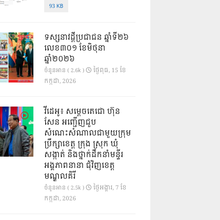
93 KB
ទស្សនាវដ្ដីប្រជាជន ឆ្នាំទី២៦
លេខ៣០១ ខែមិថុនា
ឆ្នាំ២០២៦
ថ្ងៃ​ពុធ, 15 ខែ​
ចំនួនអាន ( 2.6k )
កក្កដា, 2026
វីដេអូ៖ សម្តេចតេជោ ហ៊ុន
សែន អញ្ជើញជួប
សំណេះសំណាលជាមួយក្រុម
ប្រឹក្សាខេត្ត ក្រុង ស្រុក ឃុំ
សង្កាត់ និងថ្នាក់ដឹកនាំមន្ទីរ
អង្គភាពនានា ជុំវិញខេត្ត
មណ្ឌលគិរី
ថ្ងៃ​អង្គារ, 7 ខែ​
ចំនួនអាន ( 2.5k )
កក្កដា, 2026