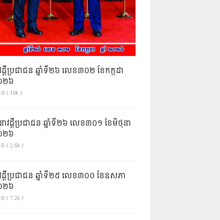
វដ្តីប្រជាជន ឆ្នាំទី២៦ លេខ៣០២ ខែកក្កដា
ំ២០២៦
ាន ( 10k )
នាវដ្ដីប្រជាជន ឆ្នាំទី២៦ លេខ៣០១ ខែមិថុនា
ំ២០២៦
ន ( 2.6k )
វដ្តីប្រជាជន ឆ្នាំទី២៥ លេខ៣០០ ខែឧសភា
ំ២០២៦
ន ( 7.2k )