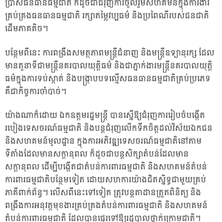
ប្រាស់ធនធានធម្មជាតិ ក៏ដូចជាជំរុញការចូលរួមសហគមន៍ក្នុងការងារ
គ្រប់គ្រងធនធានធម្មជាតិ រក្សាតម្លៃវប្បធម៌ និងប្រពៃណីរបស់ជនជាតិ
ដើមភាគតិច។
បន្ថែមពីនេះ ការពង្រឹងសមត្ថភាពមន្ត្រីជំនាញ និងមន្ត្រីឧទ្យានុរក្ស ដែល
មានតួនាទីជាមន្ត្រីនគរបាលយុត្តិធម៌ និងជាភ្នាក់ងារមន្ត្រីនគរបាលយុត្តិ
ធម៌ក្នុងការទប់ស្កាត់ និងបង្ក្រាបបទល្មើសធនធានធម្មជាតិគ្រប់ប្រភេទ
គឺជាកិច្ចការចាំបាច់។
យ៉ាងណាក៏ដោយ ឯកឧត្តមរដ្ឋមន្ត្រី បានស្នើឱ្យជំរុញការរៀបចំបង្កើត
របៀងទេសចរណ៍ធម្មជាតិ និងបន្តជំរុញលើកទឹកចិត្តដល់វិស័យឯកជន
និងសហគមន៍មូលដ្ឋាន ក្នុងការអភិវឌ្ឍទេសចរណ៍ធម្មជាតិនៅតាម
ទីតាំងដែលមានសក្តានុពល ក៏ដូចជាបន្តសិក្សាតំបន់ដែលមាន
សក្តានុពល ដើម្បីបង្កើតជាតំបន់ការពារធម្មជាតិ និងសហគមន៍តំបន់
ការពារធម្មជាតិបន្ថែមទៀត ដោយសហការយ៉ាងជិតស្និទ្ធជាមួយគ្រប់
ភាគីពាក់ព័ន្ធ។ លើសពីនេះទៅទៀត ត្រូវបន្តតាដានត្រួតពិនិត្យ និង
ពង្រឹងការអនុវត្តមុខងារគ្រប់គ្រងតំបន់ការពារធម្មជាតិ និងសហគមន៍
តំបន់ការពារធម្មជាតិ ដែលបានផ្ទេរទៅឱ្យរដ្ឋបាលថ្នាក់ក្រោមជាតិ។