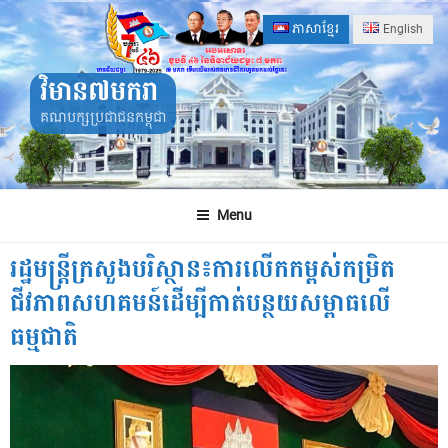
Skip
ភាសាខ្មែរ
English
to
content
វិមាន៧មករា
គណបក្សប្រជាជនកម្ពុជា
Menu
រដ្ឋមន្ត្រីក្រសួងបរិស្ថាន៖ការលើកកម្ពស់កម្រិត
ជីវភាពសហគមន៍ដើម្បីកាត់បន្ថយសម្ពាធលើ
ធម្មជាតិ