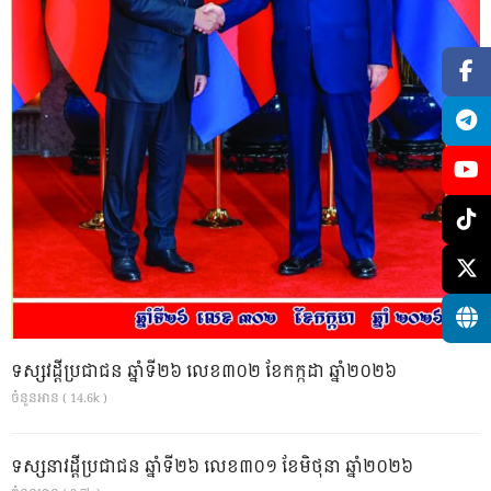
ទស្សវដ្តីប្រជាជន ឆ្នាំទី២៦ លេខ៣០២ ខែកក្កដា ឆ្នាំ២០២៦
ចំនួនអាន ( 14.6k )
ទស្សនាវដ្ដីប្រជាជន ឆ្នាំទី២៦ លេខ៣០១ ខែមិថុនា ឆ្នាំ២០២៦