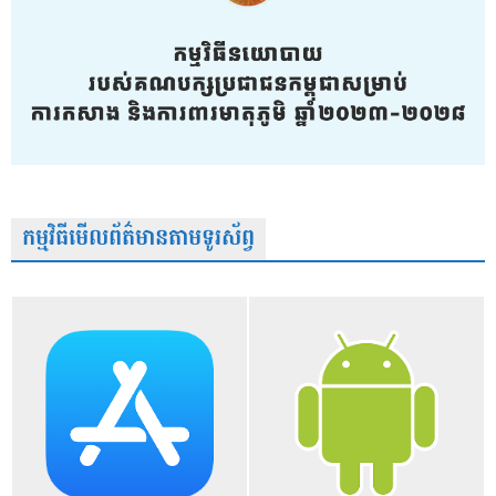
កម្មវិធីមើលព័ត៌មានតាមទូរស័ព្វ