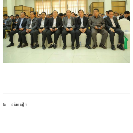
CATEGORIES
ពត៌មានថ្មីៗ