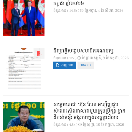
កក្កដា ឆ្នាំ២០២៦
ថ្ងៃ​អង្គារ, 4 ខែ​សីហា, 2026
ចំនួនអាន ( 14.6k )
ជីវប្រវត្តិសង្ខេបសមាជិកគណបក្ស
ថ្ងៃ​ព្រហស្បតិ៍, 9 ខែ​កក្កដា, 2026
ចំនួនអាន ( 12k )
ទាញយក
104 KB
សម្តេចតេជោ ហ៊ុន សែន អញ្ជើញជួប
សំណេះសំណាលជាមួយក្រុមប្រឹក្សា ថ្នាក់
ដឹកនាំមន្ទីរ អង្គភាពក្នុងខេត្តព្រះវិហារ
ថ្ងៃ​សុក្រ, 10 ខែ​កក្កដា, 2026
ចំនួនអាន ( 4.5k )