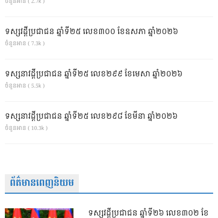
ចំនួនអាន ( 2.7k )
ទស្សវដ្តីប្រជាជន ឆ្នាំទី២៥ លេខ៣០០ ខែឧសភា ឆ្នាំ២០២៦
ចំនួនអាន ( 7.3k )
ទស្សនាវដ្ដីប្រជាជន ឆ្នាំទី២៥ លេខ២៩៩ ខែមេសា ឆ្នាំ២០២៦
ចំនួនអាន ( 5.5k )
ទស្សនាវដ្ដីប្រជាជន ឆ្នាំទី២៥ លេខ២៩៨ ខែមីនា ឆ្នាំ២០២៦
ចំនួនអាន ( 10.3k )
ព័ត៌មានពេញនិយម
ទស្សវដ្តីប្រជាជន ឆ្នាំទី២៦ លេខ៣០២ ខែ