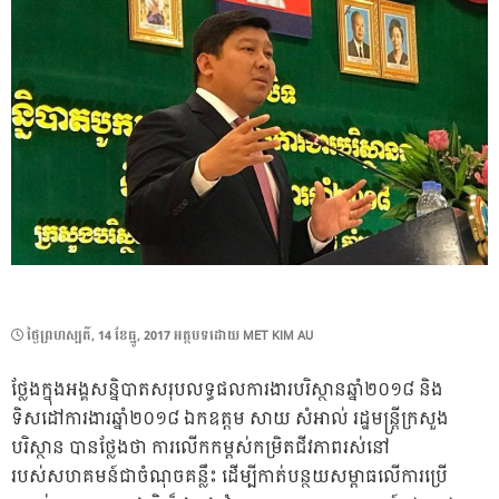
POSTED
ថ្ងៃ​ព្រហស្បតិ៍, 14 ខែ​ធ្នូ, 2017
អត្ថបទដោយ
MET KIM AU
ON
ថ្លែងក្នុងអង្គសន្និបាតសរុបលទ្ធផលការងារបរិស្ថានឆ្នាំ២០១៨ និង
ទិសដៅការងារឆ្នាំ២០១៨ ឯកឧត្តម សាយ សំអាល់ រដ្ឋមន្ត្រីក្រសួង
បរិស្ថាន បានថ្លែងថា ការលើកកម្ពស់កម្រិតជីវភាពរស់នៅ
របស់សហគមន៍ជាចំណុចគន្លឹះ ដើម្បីកាត់បន្ថយសម្ពាធលើការប្រើ