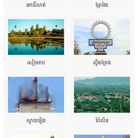
ពោធិ៍សាត់
ព្រៃវែង
សៀមរាប
ស្ទឹងត្រែង
ស្វាយរៀង
ប៉ៃលិន