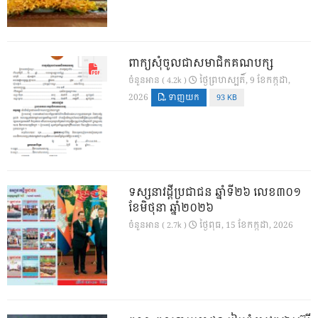
ពាក្យសុំចូលជាសមាជិកគណបក្ស
ថ្ងៃ​ព្រហស្បតិ៍, 9 ខែ​កក្កដា,
ចំនួនអាន ( 4.2k )
2026
ទាញយក
93 KB
ទស្សនាវដ្ដីប្រជាជន ឆ្នាំទី២៦ លេខ៣០១
ខែមិថុនា ឆ្នាំ២០២៦
ថ្ងៃ​ពុធ, 15 ខែ​កក្កដា, 2026
ចំនួនអាន ( 2.7k )