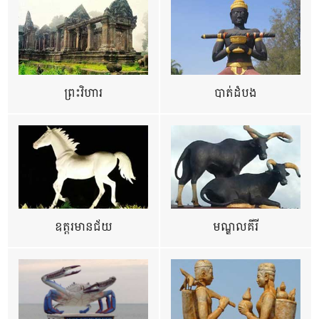
ព្រះវិហារ
បាត់ដំបង
ឧត្ដរមានជ័យ
មណ្ឌលគីរី