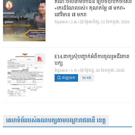
គណៈចលនាមហាជន រៀបចំបាឋកថាស៊េរី
«កេរដំណែលរស់៖ គុណតម្លៃ ៧ មករា»
នៅវិមាន ៧ មករា
ថ្ងៃ​អាទិត្យ, 12 ខែ​កក្កដា, 2026
ចំនួនអាន ( 2.4k )
E14.ពាក្យសុំបញ្ជាក់អំពីការចូលរួមជីវភាព
បក្ស
ថ្ងៃ​ចន្ទ, 20 ខែ​កក្កដា, 2026
ចំនួនអាន ( 1.7k )
ទាញយក
96 KB
គេហទំព័ររបស់គណបក្សតាមបណ្តារាជធានី ខេត្ត