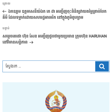
ការ​
អត្ថបទ
ក្រោយ
នាំទិស​
មុន
ឯកឧត្តម ឧត្តមសេនីយ៍ឯក កេ ដា អញ្ជើញចុះពិនិត្យវាយតម្លៃគ្រាប់បែក
ប្រកាស
គីមី ដែលទម្លាក់ដោយសហរដ្ឋអាមេរិក នៅក្នុងភូមិពូហ្យាម
អត្ថបទ
បន្ទាប់
បន្ទាប់
សម្តេចតេជោ ហ៊ុន សែន អញ្ជើញជួបជាមួយប្រធាន ក្រុមហ៊ុន HARUHAN
នៅវិមានសន្តិភាព
ស្វែ