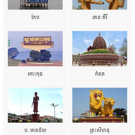
កែប
រតនៈគីរី
កោះកុង
កំពត
ប. មានជ័យ
ព្រះសីហនុ