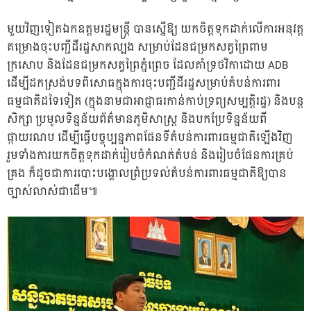
មួយវិញទៀតឯកឧត្តមរដ្ឋមន្ត្រី បានស្នើឱ្យ យកចិត្តទុកដាក់លើការអនុវត្ត
គម្រោងចុះបញ្ជីដីរដ្ឋសាកល្បង សម្រាប់ដែនជម្រកសត្វព្រៃពាម
ក្រសោប និងដែនជម្រកសត្វព្រៃភ្នំព្រេច ដែលគាំទ្រថវិកាដោយ ADB
ដើម្បីដកស្រង់បទពិសោធក្នុងការចុះបញ្ជីដីរដ្ឋសម្រាប់តំបន់ការពារ
ធម្មជាតិដទៃទៀត (ក្នុងនាមជាអាជ្ញាធរកាន់កាប់ទ្រព្យសម្បត្តិរដ្ឋ) និងបន្ត
សិក្សា ប្រមូលទិន្នន័យព័ត៌មានភូមិសាស្ត្រ និងបកប្រែទិន្នន័យពី
ផ្កាយរណប ដើម្បីធ្វើបច្ចុប្បន្នភាពផែនទីតំបន់ការពារធម្មជាតិឡើងវិញ
រួមទាំងការយកចិត្តទុកដាក់រៀបចំកំណត់តំបន់ និងរៀបចំផែនការគ្រប់
គ្រង ក៏ដូចជាការបោះបង្គោលព្រំប្រទល់តំបន់ការពារធម្មជាតិឱ្យបាន
ច្បាស់លាស់ជាដើម៕