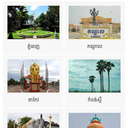
ភ្នំពេញ
កណ្តាល
តាកែវ
កំពង់ស្ពឺ