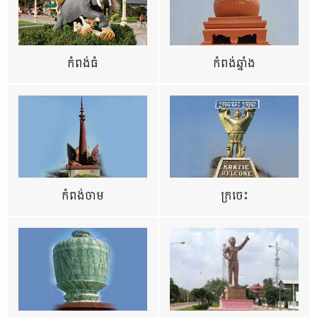
កំពង់ធំ
កំពង់ឆ្នាំង
កំពង់ចាម
ក្រចេះ