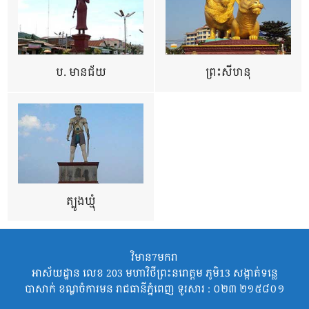
ប. មានជ័យ
ព្រះសីហនុ
ត្បូងឃ្មុំ
វិមាន7មករា
អាស័យដ្ឋាន លេខ 203 មហាវិថីព្រះនរោត្តម ភូមិ13 សង្កាត់ទន្លេ
បាសាក់ ខណ្ឌចំការមន រាជធានីភ្នំពេញ ទូរសារ : ០២៣ ២១៥៨០១