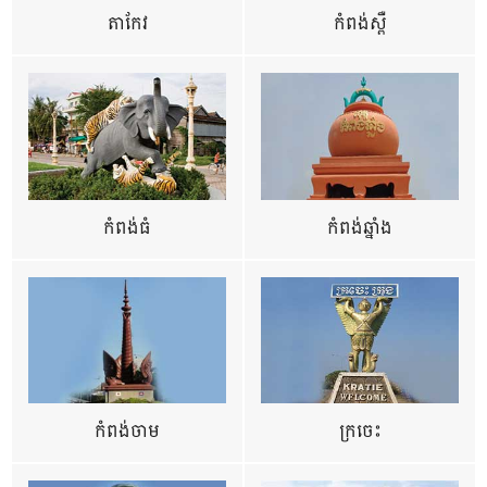
តាកែវ
កំពង់ស្ពឺ
កំពង់ធំ
កំពង់ឆ្នាំង
កំពង់ចាម
ក្រចេះ