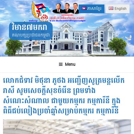
Skip
ភាសាខ្មែរ
English
to
content
វិមាន៧មករា
គណបក្សប្រជាជនកម្ពុជា
Menu
លោកជំទាវ មិថុនា ភូថង អញ្ជើញសូត្រមន្តលើក
រាសី សូមសេចក្តីសុខចំរើន ព្រមទាំង
សំណេះសំណាល ជាមួយកម្មករ កម្មការីនី ក្នុង
ពិធីជប់លៀងប្រចាំឆ្នាំសម្រាប់កម្មករ កម្មការីនី