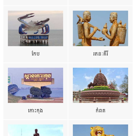
កែប
រតនៈគីរី
កោះកុង
កំពត