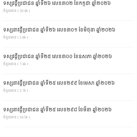
ទស្សវដ្តីប្រជាជន ឆ្នាំទី២៦ លេខ៣០២ ខែកក្កដា ឆ្នាំ២០២៦
ចំនួនអាន ( 20.4k )
ទស្សនាវដ្ដីប្រជាជន ឆ្នាំទី២៦ លេខ៣០១ ខែមិថុនា ឆ្នាំ២០២៦
ចំនួនអាន ( 2.8k )
ទស្សវដ្តីប្រជាជន ឆ្នាំទី២៥ លេខ៣០០ ខែឧសភា ឆ្នាំ២០២៦
ចំនួនអាន ( 7.4k )
ទស្សនាវដ្ដីប្រជាជន ឆ្នាំទី២៥ លេខ២៩៩ ខែមេសា ឆ្នាំ២០២៦
ចំនួនអាន ( 5.7k )
ទស្សនាវដ្ដីប្រជាជន ឆ្នាំទី២៥ លេខ២៩៨ ខែមីនា ឆ្នាំ២០២៦
ចំនួនអាន ( 10.5k )