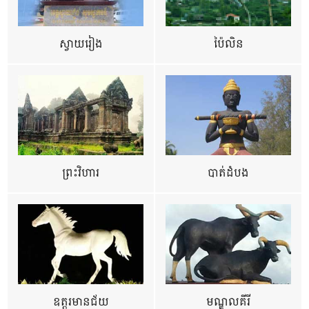
ស្វាយរៀង
ប៉ៃលិន
ព្រះវិហារ
បាត់ដំបង
ឧត្ដរមានជ័យ
មណ្ឌលគីរី