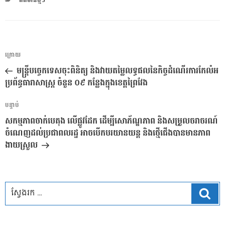
ពត៌មានថ្មីៗ
ការ​
អត្ថបទ
ក្រោយ
នាំទិស​
មុន
មន្ត្រីបច្ចេកទេសចុះពិនិត្យ និងវាយតម្លៃលទ្ធផលនៃកិច្ចដំណើរការកែលំអ
ប្រកាស
ប្រព័ន្ធធារាសាស្ត្រ ចំនួន ០៩ កន្លែងក្នុងខេត្តព្រៃវែង
អត្ថបទ
បន្ទាប់
បន្ទាប់
សកម្មភាពចាក់បេតុង លើផ្លូវដែក ដើម្បីសោភ័ណ្ឌភាព និងសម្រួលចរាចរណ៍
ចំណេញដល់ប្រជាពលរដ្ឋ អាចបើកបរយានយន្ត និងថ្មើជើងបានមានភាព
ងាយស្រួល
ស្វែ