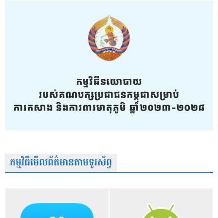
កម្មវិធីមើលព័ត៌មានតាមទូរស័ព្វ