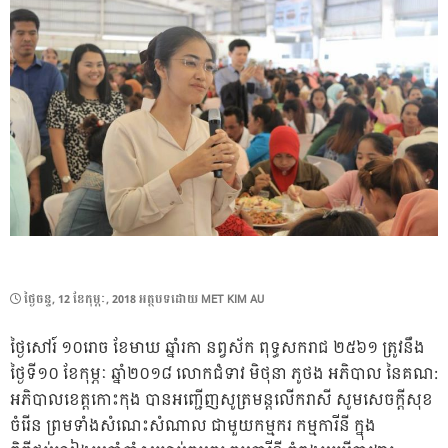
POSTED
ថ្ងៃ​ចន្ទ, 12 ខែ​កុម្ភៈ, 2018
អត្ថបទដោយ
MET KIM AU
ON
ថ្ងៃសៅរ៍ ១០រោច ខែមាឃ ឆ្នាំរកា នព្វស័ក ពុទ្ធសករាជ ២៥៦១ ត្រូវនឹង
ថ្ងៃទី១០ ខែកុម្ភៈ ឆ្នាំ២០១៨ លោកជំទាវ មិថុនា ភូថង អភិបាល នៃគណ:
អភិបាលខេត្តកោះកុង បានអញ្ជើញសូត្រមន្តលើករាសី សូមសេចក្តីសុខ
ចំរើន ព្រមទាំងសំណេះសំណាល ជាមួយកម្មករ កម្មការីនី ក្នុង