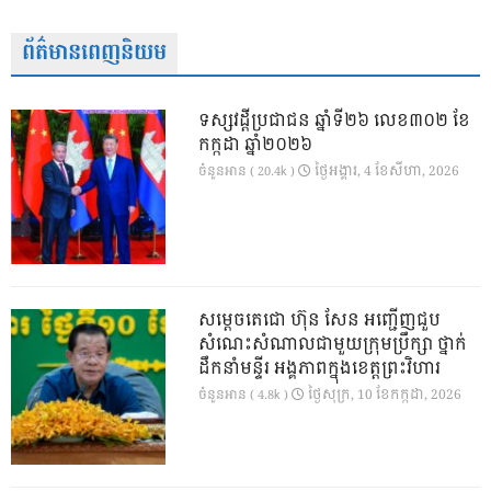
ព័ត៌មានពេញនិយម
ទស្សវដ្តីប្រជាជន ឆ្នាំទី២៦ លេខ៣០២ ខែ
កក្កដា ឆ្នាំ២០២៦
ថ្ងៃ​អង្គារ, 4 ខែ​សីហា, 2026
ចំនួនអាន ( 20.4k )
សម្តេចតេជោ ហ៊ុន សែន អញ្ជើញជួប
សំណេះសំណាលជាមួយក្រុមប្រឹក្សា ថ្នាក់
ដឹកនាំមន្ទីរ អង្គភាពក្នុងខេត្តព្រះវិហារ
ថ្ងៃ​សុក្រ, 10 ខែ​កក្កដា, 2026
ចំនួនអាន ( 4.8k )