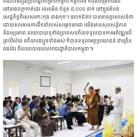
ពិធីជប់លៀងប្រចាំឆ្នាំសម្រាប់កម្មករ កម្មការីនី កំពុងបម្រើការងារ
នៅរោងចក្រកាត់ដេរ ខេខេអិន ចំនួន ៥,០០០ នាក់ នៅក្នុងតំបន់
សេដ្ឋកិច្ចពិសេសកោះកុង នាងកុក។ លោកជំទាវ បានមានប្រសាសន៍ថា
ដោយសារមានការដឹកនាំរបស់សម្តេចតេជោ យើងមានសុខសន្តិភាព
និងស្ថេរភាព នយោបាយទូទាំងប្រទេសហើយទទួលបានការអភិវឌ្ឍលើ
គ្រប់វិស័យ ហើយបងប្អូនទាំងអស់ ក៏បានទទួលអត្ថប្រយោជន៍ ជាច្រើន
ផងដែរ ពីនយោបាយរបស់រាជរដ្ឋាភិបាលកម្ពុជា៕