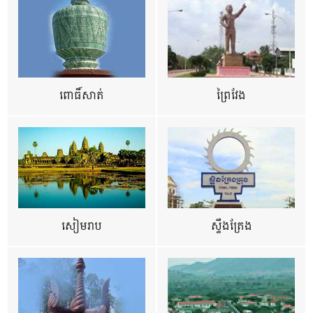
ពោធិ៍សាត់
ព្រៃវែង
សៀមរាប
ស្ទឹងត្រែង