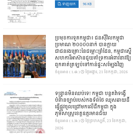
ទាញយក
96 KB
ប្រមុខការទូតកម្ពុជា៖ ជនស៊ីវិលកម្ពុជា
ប្រមាណ ២០០០០នាក់ បានក្លាយ
ជាជនរងគ្រោះនៃជម្លោះព្រំដែន, កម្ពុជាស្នើ
សហការីអាស៊ានជួយគាំទ្រការអំពាវនាវឱ្យ
ពួកគាត់ត្រឡប់ទៅកាន់ផ្ទះសម្បែងវិញ
ថ្ងៃ​អង្គារ, 21 ខែ​កក្កដា, 2026
ចំនួនអាន ( 1.4k )
ទន្ទ្រានមិនឈប់ទេ! កម្ពុជា បន្តតវ៉ាទង្វើ
បំពានច្បាប់របស់កងទ័ពថៃ ឈូសឆាយដី
ធ្វើផ្លូវចូលជ្រៅមកលើដីកម្ពុជា ក្នុង
ភូមិសាស្ត្រខេត្តឧត្តរមានជ័យ
ថ្ងៃ​ព្រហស្បតិ៍, 23 ខែ​កក្កដា,
ចំនួនអាន ( 1.3k )
2026