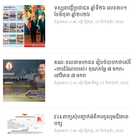
ទស្សនាវដ្ដីប្រជាជន ឆ្នាំទី២៦ លេខ៣០១
ខែមិថុនា ឆ្នាំ២០២៦
ថ្ងៃ​ពុធ, 15 ខែ​កក្កដា, 2026
ចំនួនអាន ( 2.8k )
គណៈចលនាមហាជន រៀបចំបាឋកថាស៊េរី
«កេរដំណែលរស់៖ គុណតម្លៃ ៧ មករា»
នៅវិមាន ៧ មករា
ថ្ងៃ​អាទិត្យ, 12 ខែ​កក្កដា, 2026
ចំនួនអាន ( 2.5k )
E14.ពាក្យសុំបញ្ជាក់អំពីការចូលរួមជីវភាព
បក្ស
ថ្ងៃ​ចន្ទ, 20 ខែ​កក្កដា, 2026
ចំនួនអាន ( 1.9k )