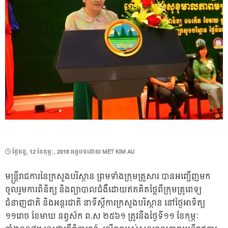
POSTED
ថ្ងៃ​ចន្ទ, 12 ខែ​កុម្ភៈ, 2018
អត្ថបទដោយ
MET KIM AU
ON
មន្រ្តីរាជការនៃក្រសួងបរិស្ថាន ព្រមទាំងក្រុមគ្រួសារ បានអញ្ជើញមក
ចូលរួមការពិនិត្យ និងព្យាបាលជំងឺដោយឥតគិតថ្លៃពីក្រុមគ្រូពេទ្យ
ជំនាញជាតិ និងអន្តរជាតិ នាទីស្តីការក្រសួងបរិស្ថាន នៅថ្ងៃអាទិត្យ
១១រោច ខែមាឃ នព្វស័ក ព.ស ២៥៦១ ត្រូវនឹងថ្ងៃទី១១ ខែកុម្ភៈ