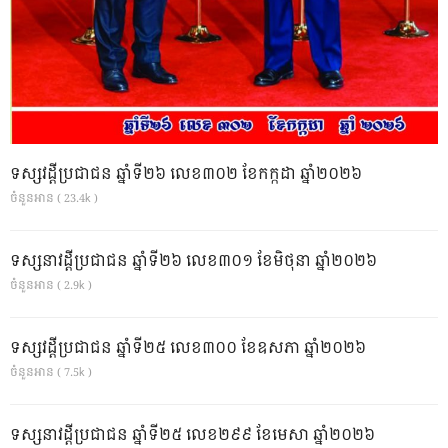
ទស្សវដ្តីប្រជាជន ឆ្នាំទី២៦ លេខ៣០២ ខែកក្កដា ឆ្នាំ២០២៦
ចំនួនអាន ( 23.4k )
ទស្សនាវដ្ដីប្រជាជន ឆ្នាំទី២៦ លេខ៣០១ ខែមិថុនា ឆ្នាំ២០២៦
ចំនួនអាន ( 2.9k )
ទស្សវដ្តីប្រជាជន ឆ្នាំទី២៥ លេខ៣០០ ខែឧសភា ឆ្នាំ២០២៦
ចំនួនអាន ( 7.5k )
ទស្សនាវដ្ដីប្រជាជន ឆ្នាំទី២៥ លេខ២៩៩ ខែមេសា ឆ្នាំ២០២៦