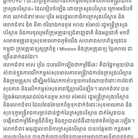
ឆ្នាំ២០១៨។ នេះជាព្រឹត្តិការណ៍«លើកកម្ពស់សុខមាលភាពមន្រ្តីរាជការ
ក្រសួងបរិស្ថាន» ដែលរៀបចំឡើង ដោយក្រសួងបរិស្ថាន ក្រោមអធិបតី
ភាព លោកជំទាវ មាស បូរិន អនុរដ្ឋលេខាធិការក្រសួងបរិស្ថាន និង
លោកជំទាវ ឌិត នីតា ភរិយាឯកឧត្តម សាយ សំអាល់ រដ្ឋមន្រ្តីក្រសួង
បរិស្ថាន និងការចូលរួមពីក្រុមគ្រូពេទ្យជំនាញជាតិ និងអន្តរជាតិ មកពី
សមាគមគ្រូពេទ្យសុខមាលភាពភូមិយើង សហភាពសហព័ន្ឋយុវជន
កម្ពុជា ក្រុមគ្រូពេទ្យស្មគ្រចិត្ត I Mission និងក្រុមគ្រូពេទ្យ ខ្មែរសាយ ជា
ច្រើននាក់ផងដែរ។
លោកជំទាវ មាស បូរិន បានលើកឡើងថាកម្មវិធីនេះ គឺជាផ្នែកមួយយ៉ាង
សំខាន់ក្នុងការលើកកម្ពស់សុខមាលភាពមន្រ្តីរាជការនៃក្រសួងបរិស្ថាន
និងក្រុមគ្រួសារ ដើម្បីរួមចំណែកកាត់បន្ថយការចំណាយចំពោះការថែទាំ
សុខភាព និងលើកកម្ពស់សុខភាពឱ្យប្រសើរឡើង។ លោកជំទាវ បាន
ថ្លែងអំណរគុណដល់ឯកឧត្តម សាយ សំអាល់ រដ្ឋមន្រ្តីក្រសួងបរិស្ថាន
និងលោកជំទាវ ដែលតែងតែយកចិត្តទុកដាក់ចំពោះសុខមាលភាព និង
សុខទុក្ខមន្រ្តីរាជការគ្រប់ជាន់ថ្នាក់នៃក្រសួងបរិស្ថាន ជាក់ស្តែងបាន
បង្កើតជាកម្មវិធីកម្មធីពិនិត្យ និងព្យាបាលជំងឺដោយឥតគិតថ្លៃនេះឡើង។
លោកជំទាវ អនុរដ្ឋលេខាធិការក្រសួងបរិស្ថាន បានបន្ថែមថា កន្លងមក
ក្រសួងបរិស្ថាន បានដាក់ចេញនូវផែនការសកម្មភាពជាអាទិភាពក្នុងការ