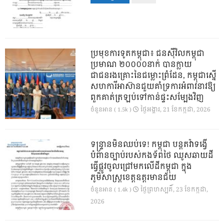
ប្រមុខការទូតកម្ពុជា៖ ជនស៊ីវិលកម្ពុជា
ប្រមាណ ២០០០០នាក់ បានក្លាយ
ជាជនរងគ្រោះនៃជម្លោះព្រំដែន, កម្ពុជាស្នើ
សហការីអាស៊ានជួយគាំទ្រការអំពាវនាវឱ្យ
ពួកគាត់ត្រឡប់ទៅកាន់ផ្ទះសម្បែងវិញ
ថ្ងៃ​អង្គារ, 21 ខែ​កក្កដា, 2026
ចំនួនអាន ( 1.5k )
ទន្ទ្រានមិនឈប់ទេ! កម្ពុជា បន្តតវ៉ាទង្វើ
បំពានច្បាប់របស់កងទ័ពថៃ ឈូសឆាយដី
ធ្វើផ្លូវចូលជ្រៅមកលើដីកម្ពុជា ក្នុង
ភូមិសាស្ត្រខេត្តឧត្តរមានជ័យ
ថ្ងៃ​ព្រហស្បតិ៍, 23 ខែ​កក្កដា,
ចំនួនអាន ( 1.4k )
2026