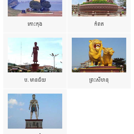
កោះកុង
កំពត
ប. មានជ័យ
ព្រះសីហនុ