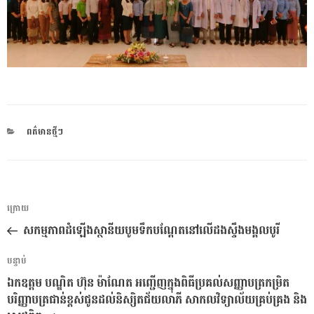
CATEGORIES
ពត៌មានថ្មីៗ
ការ​
អត្ថបទ
ក្រោយ
នាំទិស​
មុន
សកម្មភាពដំឡើងស្ថានីយបូមទឹកបណ្តែតនៅលើដងស្ទឹងមង្គលបូរី
ប្រកាស
អត្ថបទ
បន្ទាប់
បន្ទាប់
ឯកឧត្តម បណ្ឌិត ហ៊ុន ម៉ាណែត អញ្ជើញក្នុងពិធីប្រគល់សញ្ញាបត្រកម្រិត
បរិញ្ញាបត្រជាន់ខ្ពស់ជូនដល់និស្សិតជ័យលាភី សាកលវិទ្យាល័យគ្រប់គ្រង និង