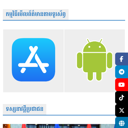
កម្មវិធីមើលព័ត៌មានតាមទូរស័ព្វ
ទស្សនាវដ្តីប្រជាជន