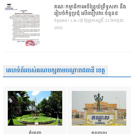
គណៈកម្មាធិការអចិន្ត្រៃយ៍ព្រឹទ្ធសភា នឹង
រៀបចំកិច្ចប្រជុំ លើរបៀបវារៈចំនួន៥
ថ្ងៃ​ព្រហស្បតិ៍, 23 ខែ​កក្កដា,
ចំនួនអាន ( 1.3k )
2026
គេហទំព័ររបស់គណបក្សតាមបណ្តារាជធានី ខេត្ត
ភ្នំពេញ
កណ្តាល