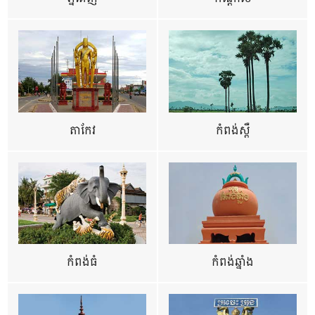
តាកែវ
កំពង់ស្ពឺ
កំពង់ធំ
កំពង់ឆ្នាំង