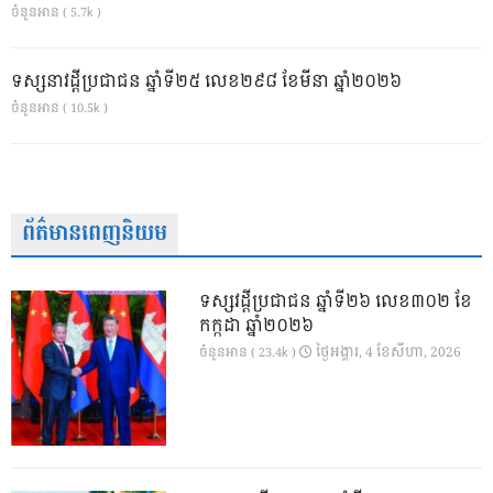
ចំនួនអាន ( 5.7k )
ទស្សនាវដ្ដីប្រជាជន ឆ្នាំទី២៥ លេខ២៩៨ ខែមីនា ឆ្នាំ២០២៦
ចំនួនអាន ( 10.5k )
ព័ត៌មានពេញនិយម
ទស្សវដ្តីប្រជាជន ឆ្នាំទី២៦ លេខ៣០២ ខែ
កក្កដា ឆ្នាំ២០២៦
ថ្ងៃ​អង្គារ, 4 ខែ​សីហា, 2026
ចំនួនអាន ( 23.4k )