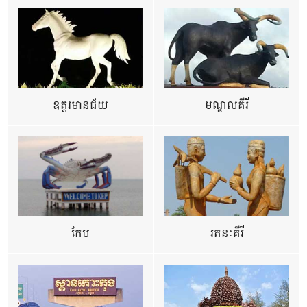
ឧត្ដរមានជ័យ
មណ្ឌលគីរី
កែប
រតនៈគីរី