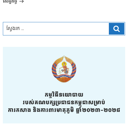
សេដ្ឋកិច្ច
ស្វែ