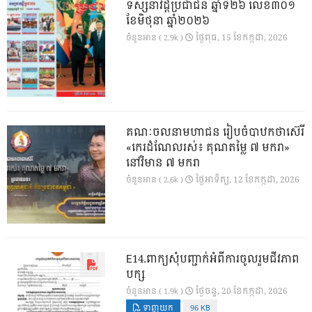
ទស្សនាវដ្ដីប្រជាជន ឆ្នាំទី២៦ លេខ៣០១
ខែមិថុនា ឆ្នាំ២០២៦
ថ្ងៃ​ពុធ, 15 ខែ​កក្កដា, 2026
ចំនួនអាន ( 2.9k )
គណៈចលនាមហាជន រៀបចំបាឋកថាស៊េរី
«កេរដំណែលរស់៖ គុណតម្លៃ ៧ មករា»
នៅវិមាន ៧ មករា
ថ្ងៃ​អាទិត្យ, 12 ខែ​កក្កដា, 2026
ចំនួនអាន ( 2.6k )
E14.ពាក្យសុំបញ្ជាក់អំពីការចូលរួមជីវភាព
បក្ស
ថ្ងៃ​ចន្ទ, 20 ខែ​កក្កដា, 2026
ចំនួនអាន ( 1.9k )
ទាញយក
96 KB