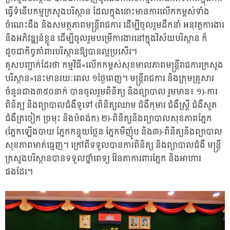
ធ្វើទំនើបកម្មក្រសួងបរិស្ថាន ដែលក្នុងនោះមានការលើកកម្ពស់ទាំង
ចំណេះដឹង និងសមត្ថភាពមន្រ្តីរាជការ ដើម្បីចូលរួមដឹកនាំ អនុវត្តការងារ
និងអភិវឌ្ឍន៍ខ្លួន ដើម្បីចូលរួមបម្រើការងារនៅក្នុងវិស័យបរិស្ថាន ក៏
ដូចជាកិច្ចគាំពារបរិស្ថានឱ្យបានល្អប្រសើរ។
គូសបញ្ជាក់ដែរថា កម្មវិធី«លើកកម្ពស់សុខមាលភាពមន្រ្តីរាជការក្រសួង
បរិស្ថាន»នេះមានរយៈពេល ១ថ្ងៃពេញ។ មន្រ្តីរាជការ និងក្រុមគ្រួសារ
ចំនួនជាង៣៥០នាក់ បានចូលរួមពិនិត្យ និងព្យាបាល រួមមាន៖ ១)-ការ
ពិនិត្យ និងព្យាបាលជំងឺទូទៅ (ពិនិត្យឈាម ជំងឺកុមារ ជំងឺស្រ្តី ជំងឺសួត
ជំងឺត្រចៀក ច្រមុះ និងបំពង់ក) ២)-ពិនិត្យនិងព្យាបាលសុខភាពភ្នែក
(ភ្នែកឡើងបាយ ភ្នែកកន្ទុយថ្លែន ភ្នែកមីញ៉ូប និង៣)-ពិនិត្យនិងព្យាបាល
សុខភាពមាត់ធ្មេញ។ ក្រៅពីទទួលបានការពិនិត្យ និងព្យាបាលជំងឺ មន្រ្តី
ក្រសួងបរិស្ថានបានទទួលថ្នាំពេទ្យ វ៉ែនតាការពារភ្នែក និងអាហារ
ផងដែរ។