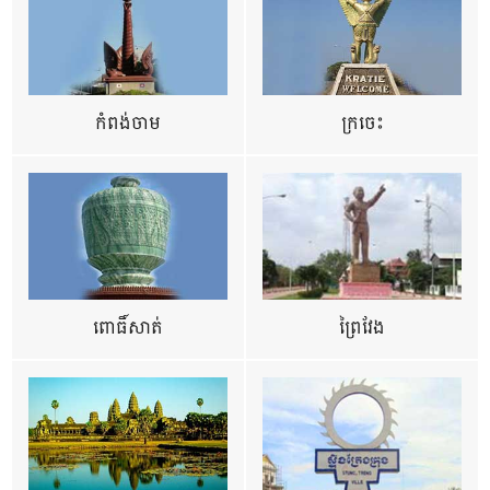
កំពង់ចាម
ក្រចេះ
ពោធិ៍សាត់
ព្រៃវែង