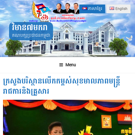
Skip
ភាសាខ្មែរ
English
to
content
វិមាន៧មករា
គណបក្សប្រជាជនកម្ពុជា
Menu
ក្រសួងបរិស្ថានលើកកម្ពស់សុខមាលភាពមន្រ្តី
រាជការនិងគ្រួសារ