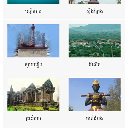
សៀមរាប
ស្ទឹងត្រែង
ស្វាយរៀង
ប៉ៃលិន
ព្រះវិហារ
បាត់ដំបង