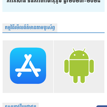
កម្មវិធីមើលព័ត៌មានតាមទូរស័ព្វ