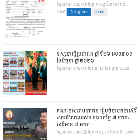
ថ្ងៃ​ព្រហស្បតិ៍, 9 ខែ​កក្កដា,
ចំនួនអាន ( 4.2k )
2026
ទាញយក
93 KB
ទស្សនាវដ្ដីប្រជាជន ឆ្នាំទី២៦ លេខ៣០១
ខែមិថុនា ឆ្នាំ២០២៦
ថ្ងៃ​ពុធ, 15 ខែ​កក្កដា, 2026
ចំនួនអាន ( 2.7k )
គណៈចលនាមហាជន រៀបចំបាឋកថាស៊េរី
«កេរដំណែលរស់៖ គុណតម្លៃ ៧ មករា»
នៅវិមាន ៧ មករា
ថ្ងៃ​អាទិត្យ, 12 ខែ​កក្កដា, 2026
ចំនួនអាន ( 2.4k )