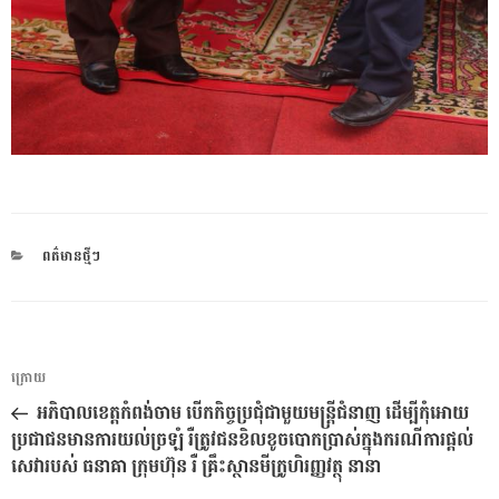
CATEGORIES
ពត៌មានថ្មីៗ
ការ​
អត្ថបទ
ក្រោយ
នាំទិស​
មុន
អភិបាលខេត្តកំពង់ចាម បើកកិច្ចប្រជុំជាមួយមន្រ្តីជំនាញ ដើម្បីកុំអោយ
ប្រកាស
ប្រជាជនមានការយល់ច្រឡំ រឺត្រូវជនខិលខូចបោកប្រាស់ក្នុងករណីការផ្តល់
សេវារបស់ ធនាគា ក្រុមហ៊ុន រឺ គ្រឹះស្ថានមីក្រូហិរញ្ញវត្ថុ នានា