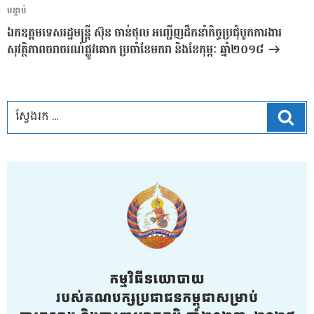
អត្ថបទ
បន្ទាប់
បន្ទាប់
ឯកឧត្តមទេសរដ្ឋមន្ត្រី ស៊ុន ចាន់ថុល អញ្ជើញដឹកនាំកិច្ចប្រជុំបូកការងារ
សុវត្ថិភាពចរាចរណ៍ផ្លូវគោក ប្រចាំខែមករា និងខែកុម្ភៈ ឆ្នាំ២០១៨
ស្វែ