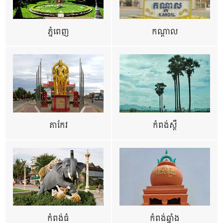
ភ្នំពេញ
កណ្តាល
តាកែវ
កំពង់ស្ពឺ
កំពង់ធំ
កំពង់ឆ្នាំង