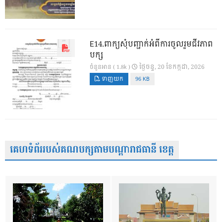
E14.ពាក្យសុំបញ្ជាក់អំពីការចូលរួមជីវភាព
បក្ស
ថ្ងៃ​ចន្ទ, 20 ខែ​កក្កដា, 2026
ចំនួនអាន ( 1.8k )
ទាញយក
96 KB
គេហទំព័ររបស់គណបក្សតាមបណ្តារាជធានី ខេត្ត