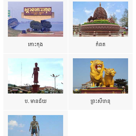
កោះកុង
កំពត
ប. មានជ័យ
ព្រះសីហនុ