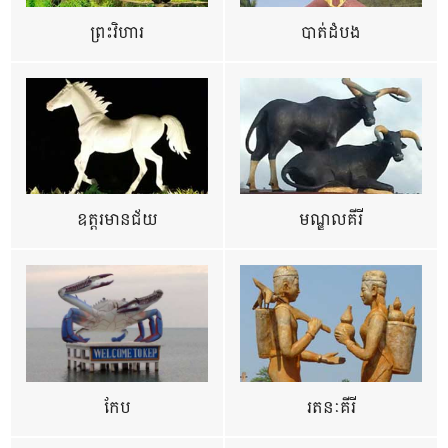
ព្រះវិហារ
បាត់ដំបង
ឧត្ដរមានជ័យ
មណ្ឌលគីរី
កែប
រតនៈគីរី