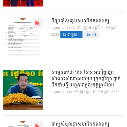
ជីវប្រវត្តិសង្ខេបសមាជិកគណបក្ស
ថ្ងៃ​ព្រហស្បតិ៍, 9 ខែ​កក្កដា,
ចំនួនអាន ( 12.1k )
2026
ទាញយក
104 KB
សម្តេចតេជោ ហ៊ុន សែន អញ្ជើញជួប
សំណេះសំណាលជាមួយក្រុមប្រឹក្សា ថ្នាក់
ដឹកនាំមន្ទីរ អង្គភាពក្នុងខេត្តព្រះវិហារ
ថ្ងៃ​សុក្រ, 10 ខែ​កក្កដា, 2026
ចំនួនអាន ( 4.6k )
ពាក្យសុំចូលជាសមាជិកគណបក្ស