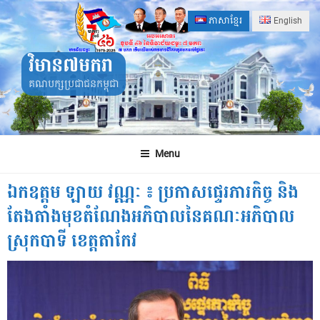
Skip
ភាសាខ្មែរ
English
to
content
វិមាន៧មករា
គណបក្សប្រជាជនកម្ពុជា
Menu
ឯកឧត្តម ឡាយ វណ្ណៈ ៖ ប្រកាសផ្ទេរភារកិច្ច និង
តែងតាំងមុខតំណែងអភិបាលនៃគណៈអភិបាល
ស្រុកបាទី ខេត្តតាកែវ