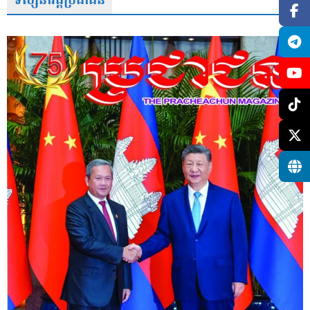
ទស្សនាវដ្តីប្រជាជន