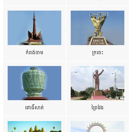
កំពង់ចាម
ក្រចេះ
ពោធិ៍សាត់
ព្រៃវែង