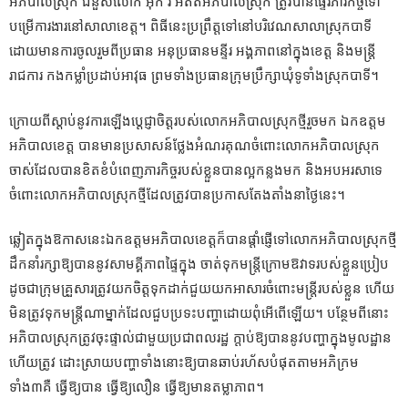
អភិបាលស្រុក ជំនួសលោក អ៊ុក រី អតីតអភិបាលស្រុក ត្រូវបានផ្ទ
េរភារកិច្ចទៅ
បម្រើការងារនៅសាលាខេត្ត។ ពិធីនេះប្រព្រឹត្តទៅនៅបរិវេណសាលាស្រុកបាទី
ដោយមានការចូលរួមពីប្រធាន អនុប្រធានមន្ទីរ អង្គភាពនៅក្នុងខេត្ត និងមន្ត្រី
រាជការ កងកម្លាំប្រដាប់អាវុធ ព្រមទាំងប្រធានក្រុមប្រឹក្សាឃុំទូទាំងស្រុកបាទី។
ក្រោយពីស្តាប់នូវការឡើងប្តេជ្ញាចិត្តរបស់លោកអភិបាលស្រុកថ្មីរួចមក ឯកឧត្តម
អភិបាលខេត្ត បានមានប្រសាសន៍ថ្លែងអំណរគុណចំពោះលោកអភិបាលស្រុក
ចាស់ដែលបានខិតខំបំពេញភារកិច្ចរបស់ខ្លួនបានល្អកន្លងមក និងអបអរសាទេ
ចំពោះលោកអភិបាលស្រុកថ្មីដែលត្រូវបានប្រកាសតែងតាំងនាថ្ងៃនេះ។
ឆ្លៀតក្នុងឱកាសនេះឯកឧត្តមអភិបាលខេត្តក៏បានផ្តាំផ្ញើទៅលោកអភិបាលស្រុកថ្មី
ដឹកនាំរក្សាឱ្យបាននូវសាមគ្គីភាពផ្ទៃក្នុង ចាត់ទុកមន្ត្រីក្រោមឱវាទរបស់ខ្លួនប្រៀប
ដូចជាក្រុមគ្រួសារត្រូវយកចិត្តទុកដាក់ជួយយកអាសារចំពោះមន្ត្រីរបស់ខ្លួន ហើយ
មិនត្រូវទុកមន្ត្រីណាម្នាក់ដែលជួបប្រទះបញ្ហាដោយពុំអើពើឡើយ។ បន្ថែមពីនោះ
អភិបាលស្រុកត្រូវចុះផ្ទាល់ជាមួយប្រជាពលរដ្ឋ ក្តាប់ឱ្យបាននូវបញ្ហាក្នុងមូលដ្ឋាន
ហើយត្រូវ ដោះស្រាយបញ្ហាទាំងនោះឱ្យបានឆាប់រហ័សបំផុតតាមអភិក្រម
ទាំង៣គឺ ធ្វើឱ្យបាន ធ្វើឱ្យលឿន ធ្វើឱ្យមានតម្លាភាព។