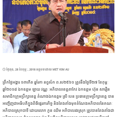
POSTED
ថ្ងៃ​ពុធ, 28 ខែ​កុម្ភៈ, 2018
អត្ថបទដោយ
MET KIM AU
ON
ព្រឹកថ្ងៃអង្គារ ១៣កើត ឆ្នាំរកា នព្វស័ក ព.ស២៥៦១ ត្រូវនឹងថ្ងៃទី២៧ ខែកុម្ភៈ
ឆ្នាំ២០១៨ ឯកឧត្តម ឡាយ វណ្ណៈ អភិបាលខេត្តតាកែវ ឯកឧត្តម ហ៊ុន សារឿន
សមាជិកក្រុមប្រឹក្សាខេត្ត តំណាងឯកឧត្តម ស្រី បេន ប្រធានក្រុមប្រឹក្សាខេត្ត បាន
អញ្ជើញជាអធិបតីក្នុងពិធីផ្ទេរភារកិច្ច និងតែងតាំងមុខតំណែងអភិបាលនៃគណៈ
អភិបាលស្រុកបាទី ដោយលោក ភួន ឈីម អភិបាលរងស្រុក ត្រូវបានតែងតាំងជា