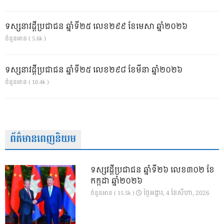
ទស្សនាវដ្ដីប្រជាជន ឆ្នាំទី២៥ លេខ២៩៩ ខែមេសា ឆ្នាំ២០២៦
ចំនួនអាន ( 5.6k )
ទស្សនាវដ្ដីប្រជាជន ឆ្នាំទី២៥ លេខ២៩៨ ខែមីនា ឆ្នាំ២០២៦
ចំនួនអាន ( 10.4k )
ព័ត៌មានពេញនិយម
ទស្សវដ្តីប្រជាជន ឆ្នាំទី២៦ លេខ៣០២ ខែ
កក្កដា ឆ្នាំ២០២៦
ថ្ងៃ​អង្គារ, 4 ខែ​សីហា, 2026
ចំនួនអាន ( 15.5k )