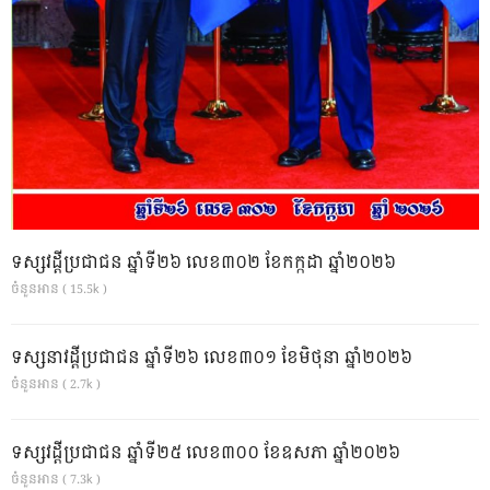
ទស្សវដ្តីប្រជាជន ឆ្នាំទី២៦ លេខ៣០២ ខែកក្កដា ឆ្នាំ២០២៦
ចំនួនអាន ( 15.5k )
ទស្សនាវដ្ដីប្រជាជន ឆ្នាំទី២៦ លេខ៣០១ ខែមិថុនា ឆ្នាំ២០២៦
ចំនួនអាន ( 2.7k )
ទស្សវដ្តីប្រជាជន ឆ្នាំទី២៥ លេខ៣០០ ខែឧសភា ឆ្នាំ២០២៦
ចំនួនអាន ( 7.3k )