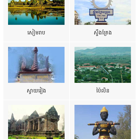
សៀមរាប
ស្ទឹងត្រែង
ស្វាយរៀង
ប៉ៃលិន