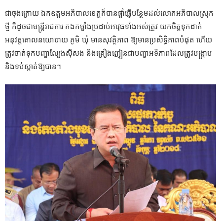
ជាចុងក្រោយ ឯកឧត្តមអភិបាលខេត្តក៏បានផ្តាំផ្ញើបន្ថែមដល់លោកអភិបាលស្រុក
ថ្មី ក៏ដូចជាមន្ត្រីរាជការ កងកម្លាំងប្រដាប់អាវុធទាំងអស់ត្រូវ យកចិត្តទុកដាក់
អនុវត្តគោលនយោបាយ ភូមិ ឃុំ មានសុវត្ថិភាព ឱ្យមានប្រសិទ្ធិភាពបំផុត ហើយ
ត្រូវចាត់ទុកបញ្ហាល្បែងស៊ីសង និងគ្រឿងញៀនជាបញ្ហាអទិភាពដែលត្រូវបង្ក្រាប
និងទប់ស្កាត់ឱ្យបាន។