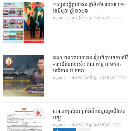
ទស្សនាវដ្ដីប្រជាជន ឆ្នាំទី២៦ លេខ៣០១
ខែមិថុនា ឆ្នាំ២០២៦
ថ្ងៃ​ពុធ, 15 ខែ​កក្កដា, 2026
ចំនួនអាន ( 2.7k )
គណៈចលនាមហាជន រៀបចំបាឋកថាស៊េរី
«កេរដំណែលរស់៖ គុណតម្លៃ ៧ មករា»
នៅវិមាន ៧ មករា
ថ្ងៃ​អាទិត្យ, 12 ខែ​កក្កដា, 2026
ចំនួនអាន ( 2.4k )
E14.ពាក្យសុំបញ្ជាក់អំពីការចូលរួមជីវភាព
បក្ស
ថ្ងៃ​ចន្ទ, 20 ខែ​កក្កដា, 2026
ចំនួនអាន ( 1.7k )