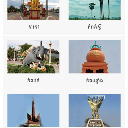
តាកែវ
កំពង់ស្ពឺ
កំពង់ធំ
កំពង់ឆ្នាំង