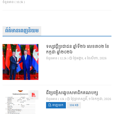
ចំនួនអាន ( 10.3k )
ព័ត៌មានពេញនិយម
ទស្សវដ្តីប្រជាជន ឆ្នាំទី២៦ លេខ៣០២ ខែ
កក្កដា ឆ្នាំ២០២៦
ថ្ងៃ​អង្គារ, 4 ខែ​សីហា, 2026
ចំនួនអាន ( 12.2k )
ជីវប្រវត្តិសង្ខេបសមាជិកគណបក្ស
ថ្ងៃ​ព្រហស្បតិ៍, 9 ខែ​កក្កដា, 2026
ចំនួនអាន ( 12k )
ទាញយក
104 KB