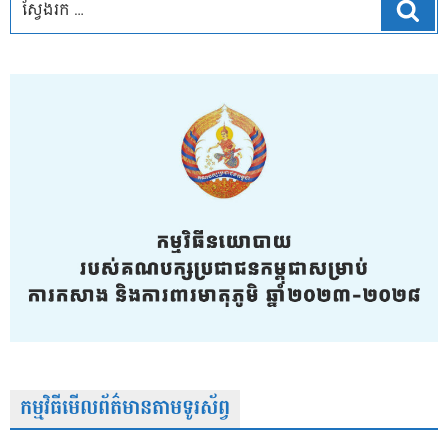
ស្វែ
កម្មវិធីមើលព័ត៌មានតាមទូរស័ព្វ