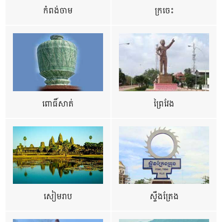
កំពង់ចាម
ក្រចេះ
ពោធិ៍សាត់
ព្រៃវែង
សៀមរាប
ស្ទឹងត្រែង