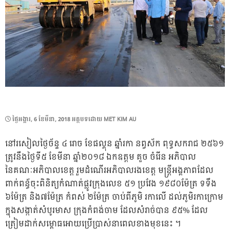
POSTED
ថ្ងៃ​អង្គារ, 6 ខែ​មីនា, 2018
អត្ថបទដោយ
MET KIM AU
ON
នៅរសៀលថ្ងៃច័ន្ទ ៤ រោច ខែផល្គុន ឆ្នាំរកា នព្វស័ក ពុទ្ធសករាជ ២៥៦១
ត្រូវនឹងថ្ងៃទី៥ ខែមីនា ឆ្នាំ២០១៨ ឯកឧត្តម គួច ចំរើន អភិបាល
នៃគណៈអភិបាលខេត្ត រួមដំណើរអភិបាលរងខេត្ត មន្រ្តីអង្គភាពដែល
ពាក់ពន្ធ័ចុះពិនិត្យកំណាត់ផ្លូវក្រុងលេខ ៥១ ប្រវែង ១៩៨០ម៉ែត្រ ទទឹង
៦ម៉ែត្រ និង៧ម៉ែត្រ កំពស់ ២ម៉ែត្រ ចាប់ពីភូមិ រកាលើ ដល់ភូមិរកាក្រោម
ក្នុងសង្កាត់សំបូរមាស ក្រុងកំពង់ចាម ដែលសំរាច់បាន ៩៥% ដែល
ត្រៀមដាក់សម្ពោធអោយប្រើប្រាស់នាពេលខាងមុខនេះ ។