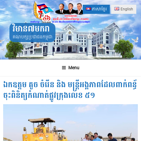
Skip
ភាសាខ្មែរ
English
to
content
វិមាន៧មករា
គណបក្សប្រជាជនកម្ពុជា
Menu
ឯកឧត្តម គួច ចំរើន និង មន្រ្តីអង្គភាពដែលពាក់ពន្ធ័
ចុះពិនិត្យកំណាត់ផ្លូវក្រុងលេខ ៥១