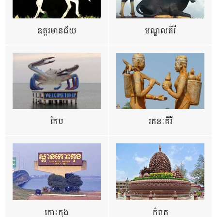
ឧត្ដរមានជ័យ
មណ្ឌលគីរី
កែប
រតនៈគីរី
កោះកុង
កំពត