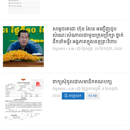
សម្តេចតេជោ ហ៊ុន សែន អញ្ជើញជួប
សំណេះសំណាលជាមួយក្រុមប្រឹក្សា ថ្នាក់
ដឹកនាំមន្ទីរ អង្គភាពក្នុងខេត្តព្រះវិហារ
ថ្ងៃ​សុក្រ, 10 ខែ​កក្កដា, 2026
ចំនួនអាន ( 4.4k )
ពាក្យសុំចូលជាសមាជិកគណបក្ស
ថ្ងៃ​ព្រហស្បតិ៍, 9 ខែ​កក្កដា,
ចំនួនអាន ( 4.2k )
2026
ទាញយក
93 KB