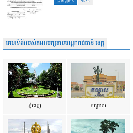
ទាញយក
96 KB
គេហទំព័ររបស់គណបក្សតាមបណ្តារាជធានី ខេត្ត
ភ្នំពេញ
កណ្តាល