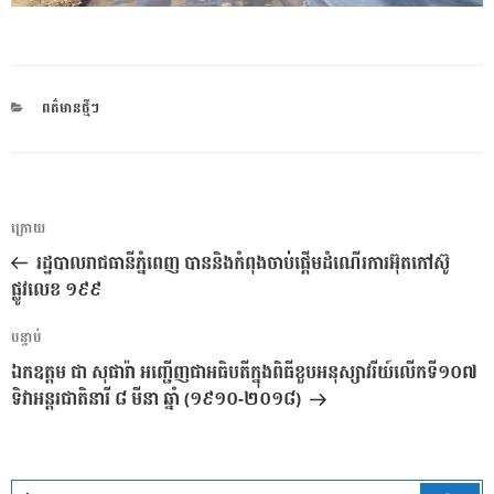
CATEGORIES
ពត៌មានថ្មីៗ
ការ​
អត្ថបទ
ក្រោយ
នាំទិស​
មុន
រដ្ឋបាលរាជធានីភ្នំពេញ បាននិងកំពុងចាប់ផ្តើមដំណើរការអ៊ុតកៅស៊ូ
ប្រកាស
ផ្លូវលេខ ១៩៩
អត្ថបទ
បន្ទាប់
បន្ទាប់
ឯកឧត្តម ជា សុផារ៉ា អញ្ជើញជាអធិបតីក្នុងពិធីខួបអនុស្សាវរីយ៍លើកទី១០៧
ទិវាអន្តរជាតិនារី ៨ មីនា ឆ្នាំ (១៩១០-២០១៨)