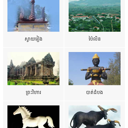
ស្វាយរៀង
ប៉ៃលិន
ព្រះវិហារ
បាត់ដំបង