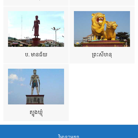
ប. មានជ័យ
ព្រះសីហនុ
ត្បូងឃ្មុំ
វិមាន7មករា