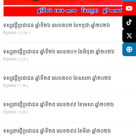
ទស្សវដ្តីប្រជាជន ឆ្នាំទី២៦ លេខ៣០២ ខែកក្កដា ឆ្នាំ២០២៦
ចំនួនអាន ( 12.2k )
ទស្សនាវដ្ដីប្រជាជន ឆ្នាំទី២៦ លេខ៣០១ ខែមិថុនា ឆ្នាំ២០២៦
ចំនួនអាន ( 2.7k )
ទស្សវដ្តីប្រជាជន ឆ្នាំទី២៥ លេខ៣០០ ខែឧសភា ឆ្នាំ២០២៦
ចំនួនអាន ( 7.3k )
ទស្សនាវដ្ដីប្រជាជន ឆ្នាំទី២៥ លេខ២៩៩ ខែមេសា ឆ្នាំ២០២៦
ចំនួនអាន ( 5.5k )
ទស្សនាវដ្ដីប្រជាជន ឆ្នាំទី២៥ លេខ២៩៨ ខែមីនា ឆ្នាំ២០២៦