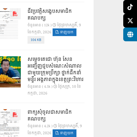
ជីវប្រវត្តិសង្ខេបសមាជិក
គណបក្ស
ថ្ងៃ​ព្រហស្បតិ៍, 9
ចំនួនអាន ( 12k )
ខែ​កក្កដា, 2026
ទាញយក
104 KB
សម្តេចតេជោ ហ៊ុន សែន
អញ្ជើញជួបសំណេះសំណាល
ជាមួយក្រុមប្រឹក្សា ថ្នាក់ដឹកនាំ
មន្ទីរ អង្គភាពក្នុងខេត្តព្រះវិហារ
ថ្ងៃ​សុក្រ, 10 ខែ​
ចំនួនអាន ( 4.5k )
កក្កដា, 2026
ពាក្យសុំចូលជាសមាជិក
គណបក្ស
ថ្ងៃ​ព្រហស្បតិ៍, 9
ចំនួនអាន ( 4.2k )
ខែ​កក្កដា, 2026
ទាញយក