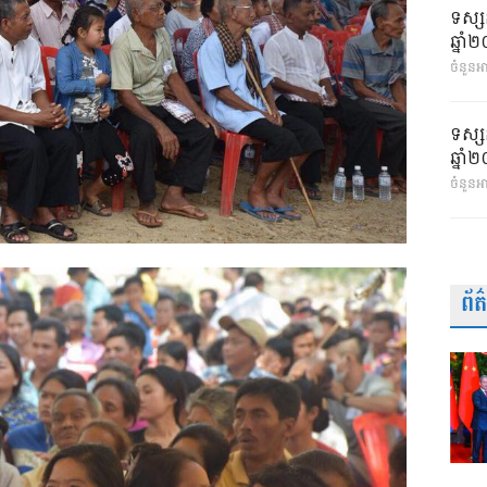
ទស្ស
ឆ្នា
ចំនួនអា
ទស្ស
ឆ្នា
ចំនួនអ
ព័