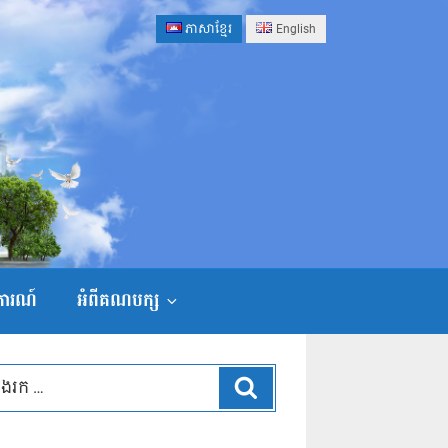
ភាសាខ្មែរ
English
ងការណ៍
អំពីគណបក្ស
ស្វែងរក