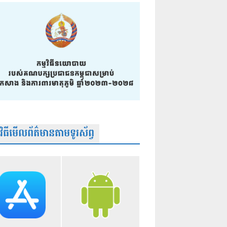
មវិធីមើលព័ត៌មានតាមទូរស័ព្វ