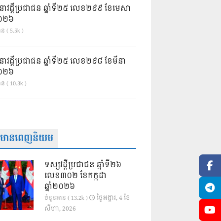
នាវដ្ដីប្រជាជន ឆ្នាំទី២៥ លេខ២៩៩ ខែមេសា
ំ២០២៦
ន ( 5.5k )
នាវដ្ដីប្រជាជន ឆ្នាំទី២៥ លេខ២៩៨ ខែមីនា
ំ២០២៦
ាន ( 10.3k )
ត៌មានពេញនិយម
ទស្សវដ្តីប្រជាជន ឆ្នាំទី២៦
លេខ៣០២ ខែកក្កដា
ឆ្នាំ២០២៦
ថ្ងៃ​អង្គារ, 4 ខែ​
ចំនួនអាន ( 13.2k )
សីហា, 2026