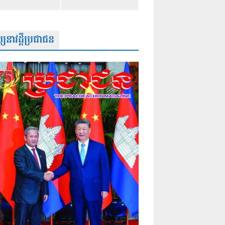
សនាវដ្តីប្រជាជន