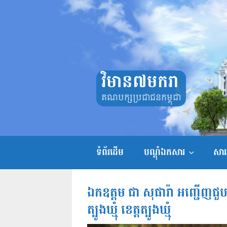
Skip
to
content
វិមាន៧មករា
គណបក្សប្រជាជនកម្ពុជា
ទំព័រដើម
បណ្តុំឯកសារ
សាររ
ឯកឧត្តម ជា សុផារ៉ា អញ្ជើញ
ត្បូងឃ្មុំ ខេត្តត្បូងឃ្មុំ