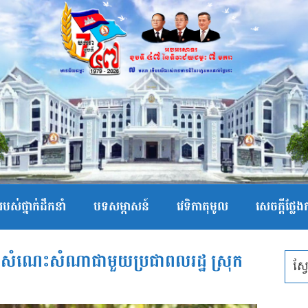
បស់ថ្នាក់ដឹកនាំ
បទសម្ភាសន៍
វេទិកាតុមូល
សេចក្ដីថ្លែ
ជួបសំណេះសំណាជាមួយប្រជាពលរដ្ឋ ស្រុក