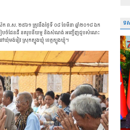
ទស្
្វស័ក ព.ស. ២៥៦១ ត្រូវនឹងថ្ងៃទី ០៨ ខែមីនា ឆ្នាំ២០១៨ ឯក
ីក្រសួងរៀបចំដែនដី នគរូបនីយម្ម និងសំណង់ អញ្ជើញជួបសំណេះ
់រៀវ ស្រុកត្បូងឃ្មុំ ខេត្តត្បូងឃ្មុំ។