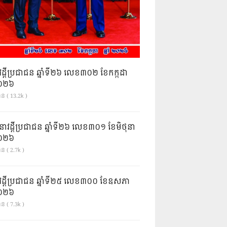
វដ្តីប្រជាជន ឆ្នាំទី២៦ លេខ៣០២ ខែកក្កដា
ំ២០២៦
ាន ( 13.2k )
នាវដ្ដីប្រជាជន ឆ្នាំទី២៦ លេខ៣០១ ខែមិថុនា
ំ២០២៦
ន ( 2.7k )
វដ្តីប្រជាជន ឆ្នាំទី២៥ លេខ៣០០ ខែឧសភា
ំ២០២៦
ន ( 7.3k )