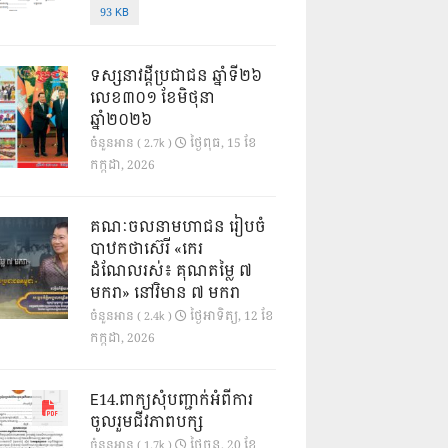
93 KB
ទស្សនាវដ្ដីប្រជាជន ឆ្នាំទី២៦
លេខ៣០១ ខែមិថុនា
ឆ្នាំ២០២៦
ថ្ងៃ​ពុធ, 15 ខែ​
ចំនួនអាន ( 2.7k )
កក្កដា, 2026
គណៈចលនាមហាជន រៀបចំ
បាឋកថាស៊េរី «កេរ
ដំណែលរស់៖ គុណតម្លៃ ៧
មករា» នៅវិមាន ៧ មករា
ថ្ងៃ​អាទិត្យ, 12 ខែ​
ចំនួនអាន ( 2.4k )
កក្កដា, 2026
E14.ពាក្យសុំបញ្ជាក់អំពីការ
ចូលរួមជីវភាពបក្ស
ថ្ងៃ​ចន្ទ, 20 ខែ​
ចំនួនអាន ( 1.7k )