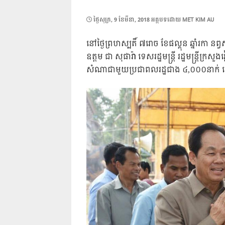
POSTED
ថ្ងៃ​សុក្រ, 9 ខែ​មីនា, 2018
អត្ថបទដោយ
MET KIM AU
ON
នៅថ្ងៃព្រហស្បតិ៍ ៧រោច ខែផល្គុន ឆ្នាំរកា នព
ឧត្តម ជា សុផារ៉ា ទេសរដ្ឋមន្រ្តី រដ្ឋមន្រ្ត
សំណាជាមួយប្រជាពលរដ្ឋជាង ៤,០០០នាក់ នៅឃុំមង