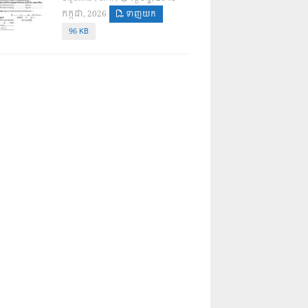
កក្កដា, 2026
ទាញយក
96 KB