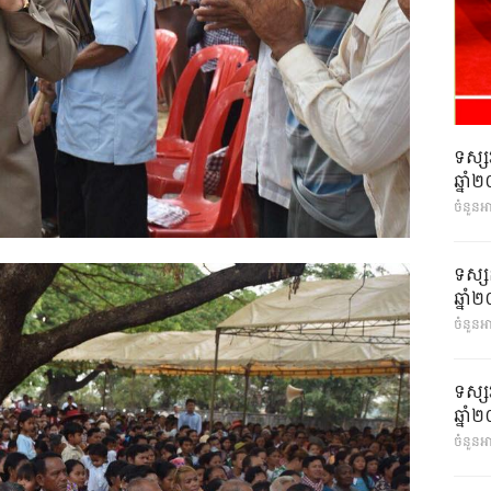
ទស្ស
ឆ្នា
ចំនួនអ
ទស្ស
ឆ្នា
ចំនួនអា
ទស្ស
ឆ្នា
ចំនួនអា