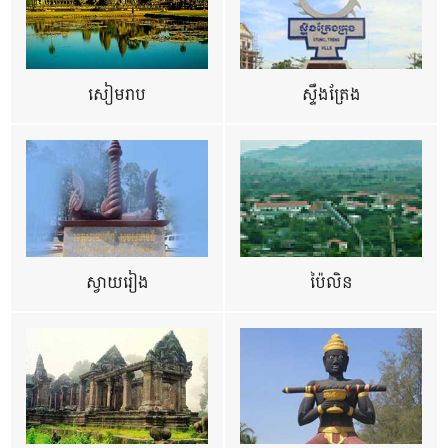
សៀមរាប
ស្ទឹងត្រែង
ស្វាយរៀង
ប៉ៃលិន