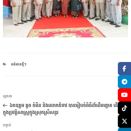
CATEGORIES
ពត៌មានថ្មីៗ
ការ​
អត្ថបទ
ក្រោយ
នាំទិស​
មុន
​ឯកឧត្តម គួច ចំរើន និងលោកជំទាវ បានរៀបចំពិធីដាំដើមត្នោត ដើម្បីចារ
ប្រកាស
ក្នុងប្រវត្តិសាស្រ្តក្នុងស្រុកស្រីសន្ធរ
អត្ថបទ
បន្ទាប់