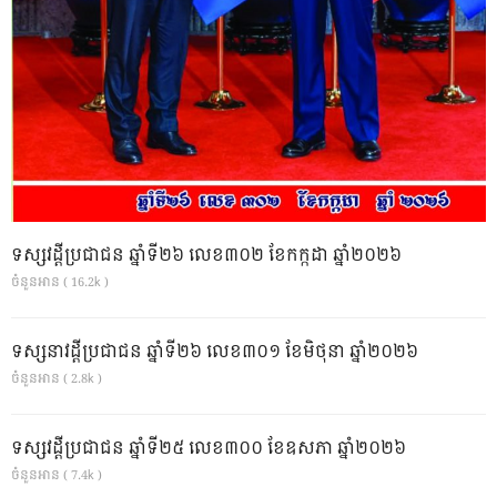
ទស្សវដ្តីប្រជាជន ឆ្នាំទី២៦ លេខ៣០២ ខែកក្កដា ឆ្នាំ២០២៦
ចំនួនអាន ( 16.2k )
ទស្សនាវដ្ដីប្រជាជន ឆ្នាំទី២៦ លេខ៣០១ ខែមិថុនា ឆ្នាំ២០២៦
ចំនួនអាន ( 2.8k )
ទស្សវដ្តីប្រជាជន ឆ្នាំទី២៥ លេខ៣០០ ខែឧសភា ឆ្នាំ២០២៦
ចំនួនអាន ( 7.4k )