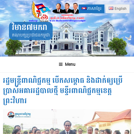
Skip
ភាសាខ្មែរ
English
to
content
វិមាន៧មករា
គណបក្សប្រជាជនកម្ពុជា
Menu
រដ្ឋមន្ត្រីពាណិជ្ជកម្ម បើកសម្ពោធ និងដាក់ឲ្យប្រើ
ប្រាស់អគាររដ្ឋបាលថ្មី មន្ទីរពាណិជ្ជកម្មខេត្ត
ព្រះវិហារ