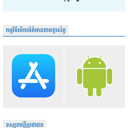
កម្មវិធីមើលព័ត៌មានតាមទូរស័ព្វ
ទស្សនាវដ្តីប្រជាជន