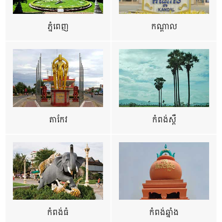
ភ្នំពេញ
កណ្តាល
តាកែវ
កំពង់ស្ពឺ
កំពង់ធំ
កំពង់ឆ្នាំង