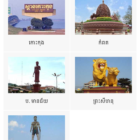
កោះកុង
កំពត
ប. មានជ័យ
ព្រះសីហនុ