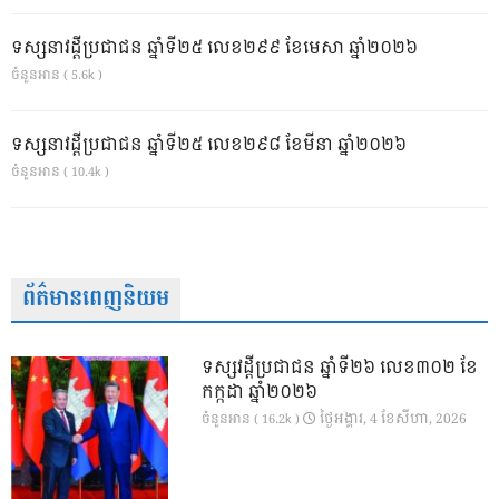
ទស្សនាវដ្ដីប្រជាជន ឆ្នាំទី២៥ លេខ២៩៩ ខែមេសា ឆ្នាំ២០២៦
ចំនួនអាន ( 5.6k )
ទស្សនាវដ្ដីប្រជាជន ឆ្នាំទី២៥ លេខ២៩៨ ខែមីនា ឆ្នាំ២០២៦
ចំនួនអាន ( 10.4k )
ព័ត៌មានពេញនិយម
ទស្សវដ្តីប្រជាជន ឆ្នាំទី២៦ លេខ៣០២ ខែ
កក្កដា ឆ្នាំ២០២៦
ថ្ងៃ​អង្គារ, 4 ខែ​សីហា, 2026
ចំនួនអាន ( 16.2k )