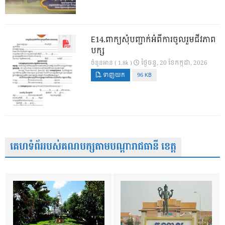
E14.ពាក្យសុំបញ្ជាក់អំពីការចូលរួមជីវភាព
បក្ស
ថ្ងៃ​ចន្ទ, 20 ខែ​កក្កដា, 2026
ចំនួនអាន ( 1.8k )
ទាញយក
96 KB
គេហទំព័ររបស់គណបក្សតាមបណ្តារាជធានី ខេត្ត