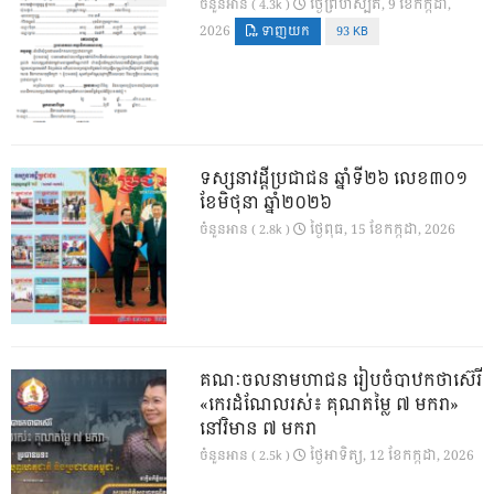
ថ្ងៃ​ព្រហស្បតិ៍, 9 ខែ​កក្កដា,
ចំនួនអាន ( 4.3k )
2026
ទាញយក
93 KB
ទស្សនាវដ្ដីប្រជាជន ឆ្នាំទី២៦ លេខ៣០១
ខែមិថុនា ឆ្នាំ២០២៦
ថ្ងៃ​ពុធ, 15 ខែ​កក្កដា, 2026
ចំនួនអាន ( 2.8k )
គណៈចលនាមហាជន រៀបចំបាឋកថាស៊េរី
«កេរដំណែលរស់៖ គុណតម្លៃ ៧ មករា»
នៅវិមាន ៧ មករា
ថ្ងៃ​អាទិត្យ, 12 ខែ​កក្កដា, 2026
ចំនួនអាន ( 2.5k )