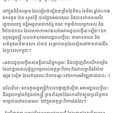
នៅក្នុងពិធីសម្ពោធ ដែលរៀបចំឡើងនាព
្រឹកថ្ងៃទី២០ ខែមីនា ឆ្នាំ២០១៧
ឯកឧត្តម ប៉ាន សូរស័ក្តិ បានថ្លែងអំណរគុណ និងបានកោតសរសើរ
រដ្ឋបាលខេត្ត មន្ទីរអង្គភាពពាក់ព័ន្ធ គណៈកម្មាធិការបច្ចេកទេស និង
វិស័យឯកជន ដែលសហការសាងសង់អគាររដ្ឋបាលថ្មីនេះឡើង។ ឯក
ឧត្តមរដ្ឋមន្ត្រី បានចាត់ទុកអគាររដ្ឋបាលថ្មីនេះ ជាមោទនភាព និង
សមិទ្ធផលដ៏មានសារៈសំខាន់ សម្រាប់ខេត្តដែលស្ថិតនៅភាគខាងជើង
នៃប្រទេសកម្ពុជា។
«អគាររដ្ឋបាលថ្មីរបស់មន្ទីរពាណិជ្ជកម្មនេះ នឹងបង្ហាញពីភាពរីកចម្រើន
នៃហេដ្ឋារចនាសម្ព័ន្ធរូបវន្តរបស់ខេត្តព្រះវិហារ ដំណាលគ្នានឹងវិស័យ
ផ្សេងៗទៀត ដែលកំពុងបោះជំហានឆ្ពោះទៅរកការអភិវឌ្ឍជាលំដាប់» ។
លើសពីនេះ ឯកឧត្តម​រដ្ឋ​មន្ត្រី​ក៏បានបង្ហាញជំនឿថា អគាររដ្ឋបាលថ្មីនេះ
នឹងផ្តល់កម្លាំងចិត្តដល់មន្ត្រី ព្រមទាំងរួមចំណែកលើកស្ទួយប្រសិទ្ធភាព
ការផ្តល់សេវាសាធារណៈ នៅក្នុងខេត្តព្រះវិហារផងដែរ។