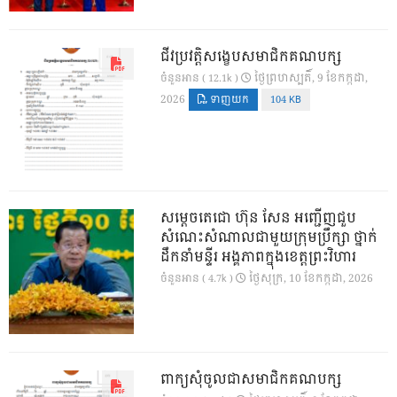
ជីវប្រវត្តិសង្ខេបសមាជិកគណបក្ស
ថ្ងៃ​ព្រហស្បតិ៍, 9 ខែ​កក្កដា,
ចំនួនអាន ( 12.1k )
2026
ទាញយក
104 KB
សម្តេចតេជោ ហ៊ុន សែន អញ្ជើញជួប
សំណេះសំណាលជាមួយក្រុមប្រឹក្សា ថ្នាក់
ដឹកនាំមន្ទីរ អង្គភាពក្នុងខេត្តព្រះវិហារ
ថ្ងៃ​សុក្រ, 10 ខែ​កក្កដា, 2026
ចំនួនអាន ( 4.7k )
ពាក្យសុំចូលជាសមាជិកគណបក្ស