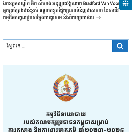
បន្ទាប់
ឯកឧត្តមបណ្ឌិត អ៊ិត សំហេង អនុញ្ញាតឱ្យលោក Bradford Van Voorhees
អ្នកគ្រប់គ្រងជាន់ខ្ពស់ ទទួលបន្ទុកផ្នែកប្រភពទំនិញជាសកល នៃសាជីវ
កម្មវីអែសចូលជួបសម្តែងការគួរសម និងពិភាក្សាការងារ
ស្វែ