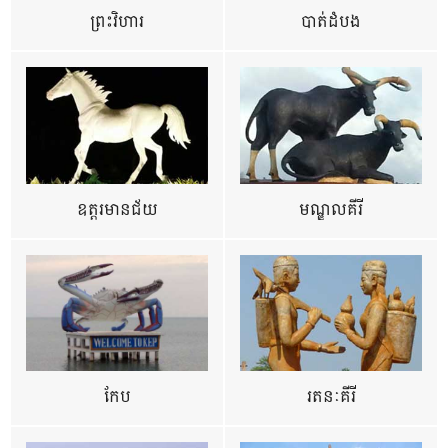
ព្រះវិហារ
បាត់ដំបង
ឧត្ដរមានជ័យ
មណ្ឌលគីរី
កែប
រតនៈគីរី