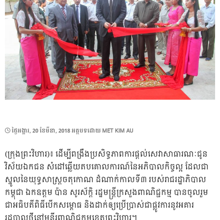
POSTED
ថ្ងៃ​អង្គារ, 20 ខែ​មីនា, 2018
អត្ថបទដោយ
MET KIM AU
ON
(ក្រុងព្រះវិហារ)៖ ដើម្បីពង្រឹងប្រសិទ្ធភាពការផ្តល់សេវាសាធារណៈជូន
វិស័យឯកជន សំដៅឆ្លើយតបគោលការណ៍នៃអភិបាលកិច្ចល្អ ដែលជា
ស្នូលនៃយុទ្ធសាស្ត្រចតុកោណ ដំណាក់កាលទី៣ របស់រាជរដ្ឋាភិបាល
កម្ពុជា ឯកឧត្តម ប៉ាន សូរស័ក្តិ រដ្ឋមន្ត្រីក្រសួងពាណិជ្ជកម្ម បានចូលរួម
ជាអធិបតីពិធីបើកសម្ពោធ និងដាក់ឲ្យប្រើប្រាស់ជាផ្លូវការនូវអគារ
រដ្ឋបាលថ្មី​នៅមន្ទីរពាណិជ្ជកម្មខេត្តព្រះវិហារ។