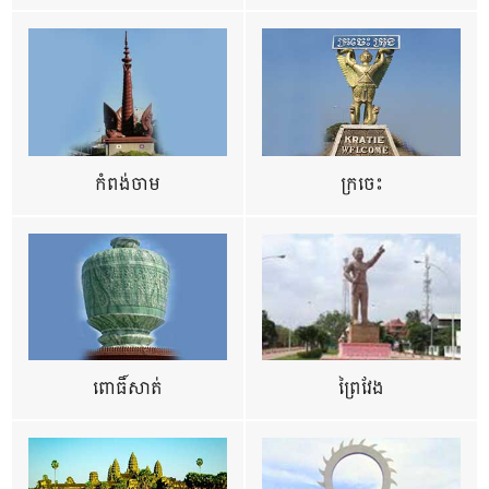
កំពង់ចាម
ក្រចេះ
ពោធិ៍សាត់
ព្រៃវែង