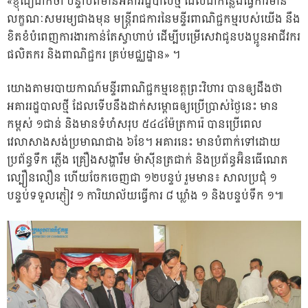
«ខ្ញុំជឿជាក់ថា បន្ទាប់ពីមានអគាររដ្ឋបាលថ្មី ដែលជាកន្លែងធ្វើការមាន
លក្ខណៈសមរម្យជាងមុន មន្ត្រីរាជការនៃមន្ទីរពាណិជ្ជកម្មរបស់យើង នឹង
ខិតខំបំពេញការងារកាន់តែស្វាហាប់ ដើម្បីបម្រើសេវាជូនបងប្អូនអាជីវករ
ផលិតករ និងពាណិជ្ជករ គ្រប់មជ្ឈដ្ឋាន» ។
យោងតាមរបាយកាណ៍មន្ទីរពាណិជ្ជកម្មខេត្តព្រះវិហារ បានឲ្យដឹងថា
អគាររដ្ឋបាលថ្មី ដែលទើបនឹងដាក់សម្ពោធឲ្យប្រើប្រាស់ថ្ងៃនេះ មាន
កម្ពស់ ១ជាន់ និងមានទំហំសរុប ៥៤៤ម៉ែត្រការ៉េ បានប្រើពេល
វេលាសាងសង់ប្រមាណជាង ៦ខែ។ អគារនេះ មានបំពាក់ទៅដោយ
ប្រព័ន្ធទឹក ភ្លើង គ្រឿងសង្ហារឹម ម៉ាស៊ីនត្រជាក់ និងប្រព័ន្ធអ៊ិនធើណេត
ល្បឿនលឿន ហើយចែកចេញជា ១២បន្ទប់ រួមមាន៖ សាលប្រជុំ ១
បន្ទប់ទទួលភ្ញៀវ ១ ការិយាល័យធ្វើការ ៨ ឃ្លាំង ១ និងបន្ទប់ទឹក ១៕