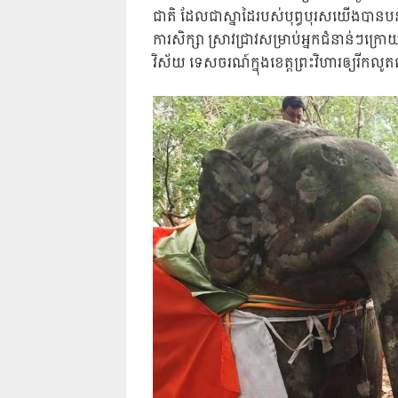
ជាតិ ដែលជាស្នាដៃរបស់បុព្ធបុរសយើងបានបន្ស
ការសិក្សា ស្រាវជ្រាវសម្រាប់អ្នកជំនាន់ៗក
វិស័យ ទេសចរណ៍ក្នុងខេត្តព្រះវិហារឲ្យរីកល