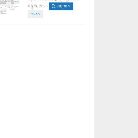
កក្កដា, 2026
ទាញយក
96 KB