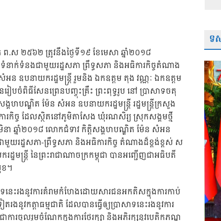
ទស្
ស័ក ព.ស ២៥៦២ ត្រូវនឹងថ្ងៃទី១៩ ខែមេសា ឆ្នាំ២០១៨
នាក់ទំនងជាមួយរដ្ឋសភា ព្រឹទ្ធសភា និងអធិការកិច្ចតំណាង
 សំអន ឧបនាយករដ្ឋមន្ត្រី រួមនិង ឯកឧត្តម តុង វណ្ណៈ ឯកឧត្តម
រៀបចំពិធីសែនព្រេនបញ្ចុះគ្រឹះ ព្រះពុទ្ធរូប នៅ ប្រាសាទចតុ
ហបណ្ឌិត ម៉ែន សំអន ឧបនាយករដ្ឋមន្ត្រី រដ្ឋមន្ត្រីក្រសួង
ារកិច្ច ដែលស្ថិតនៅភូមិតាសែង ឃុំរណសិរ្យ ស្រុកសង្គមថ្មី
មិនា ឆ្នាំ២០១៨ លោកជំទាវ កិត្តិសង្គហបណ្ឌិត ម៉ែន សំអន
នងជាមួយរដ្ឋសភា-ព្រឹទ្ធសភា និងអធិការកិច្ច តំណាងដ៏ខ្ពង់ខ្ពស់ ស
្ឋមន្ត្រី នៃព្រះរាជាណាចក្រកម្ពុជា បានអញ្ជើញជាអធិបតី
មុខ។
ទនេះរងនូវការគំរាមកំហែងដោយសារជនអកតិសក្នុងការកាប់
ងនូវកត្តាធម្មជាតិ ដែលបានធ្វើឲ្យប្រាសាទនេះរងនូវការ
ឺជាការចូលរួមចំណែកក្នុងការថែរក្សា និងអភិរក្សនូវបេតិកភណ្ឌ