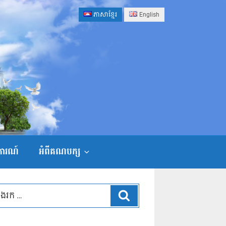
ភាសាខ្មែរ
English
ងការណ៍
អំពីគណបក្ស
ស្វែងរក