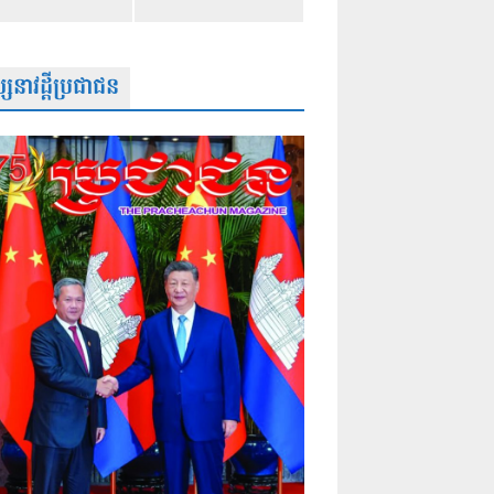
សនាវដ្តីប្រជាជន