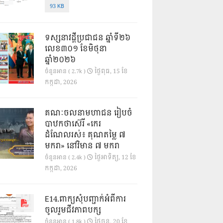
93 KB
ទស្សនាវដ្ដីប្រជាជន ឆ្នាំទី២៦
លេខ៣០១ ខែមិថុនា
ឆ្នាំ២០២៦
ថ្ងៃ​ពុធ, 15 ខែ​
ចំនួនអាន ( 2.7k )
កក្កដា, 2026
គណៈចលនាមហាជន រៀបចំ
បាឋកថាស៊េរី «កេរ
ដំណែលរស់៖ គុណតម្លៃ ៧
មករា» នៅវិមាន ៧ មករា
ថ្ងៃ​អាទិត្យ, 12 ខែ​
ចំនួនអាន ( 2.4k )
កក្កដា, 2026
E14.ពាក្យសុំបញ្ជាក់អំពីការ
ចូលរួមជីវភាពបក្ស
ថ្ងៃ​ចន្ទ, 20 ខែ​
ចំនួនអាន ( 1.8k )