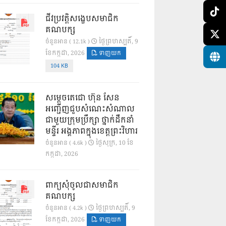
ជីវប្រវត្តិសង្ខេបសមាជិក
គណបក្ស
ថ្ងៃ​ព្រហស្បតិ៍, 9
ចំនួនអាន ( 12.1k )
ខែ​កក្កដា, 2026
ទាញយក
104 KB
សម្តេចតេជោ ហ៊ុន សែន
អញ្ជើញជួបសំណេះសំណាល
ជាមួយក្រុមប្រឹក្សា ថ្នាក់ដឹកនាំ
មន្ទីរ អង្គភាពក្នុងខេត្តព្រះវិហារ
ថ្ងៃ​សុក្រ, 10 ខែ​
ចំនួនអាន ( 4.6k )
កក្កដា, 2026
ពាក្យសុំចូលជាសមាជិក
គណបក្ស
ថ្ងៃ​ព្រហស្បតិ៍, 9
ចំនួនអាន ( 4.2k )
ខែ​កក្កដា, 2026
ទាញយក