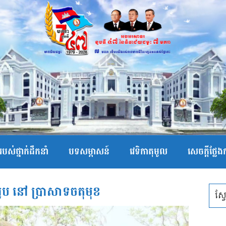
បស់ថ្នាក់ដឹកនាំ
បទសម្ភាសន៍
វេទិកាតុមូល
សេចក្ដីថ្លែ
ទ្ធរូប នៅ ប្រាសាទចតុមុខ