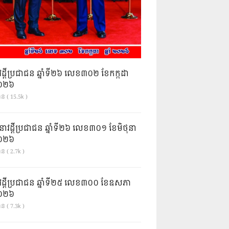
វដ្តីប្រជាជន ឆ្នាំទី២៦ លេខ៣០២ ខែកក្កដា
ំ២០២៦
ាន ( 15.5k )
នាវដ្ដីប្រជាជន ឆ្នាំទី២៦ លេខ៣០១ ខែមិថុនា
ំ២០២៦
ន ( 2.7k )
វដ្តីប្រជាជន ឆ្នាំទី២៥ លេខ៣០០ ខែឧសភា
ំ២០២៦
ន ( 7.3k )