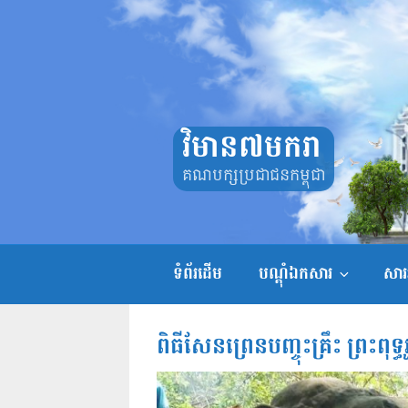
Skip
to
content
វិមាន៧មករា
គណបក្សប្រជាជនកម្ពុជា
ទំព័រដើម
បណ្តុំឯកសារ
សាររ
ពិធីសែនព្រេនបញ្ចុះគ្រឹះ ព្រះពុ