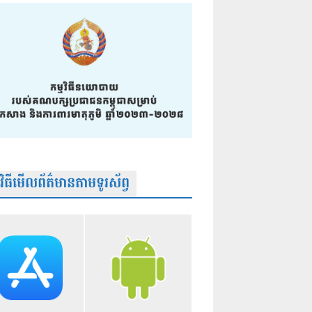
មវិធីមើលព័ត៌មានតាមទូរស័ព្វ