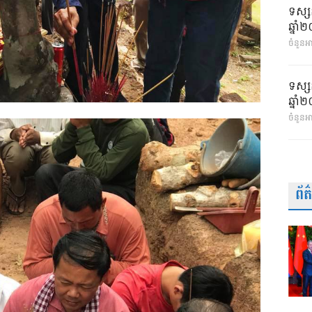
ទស្ស
ឆ្នា
ចំនួនអា
ទស្ស
ឆ្នា
ចំនួនអ
ព័