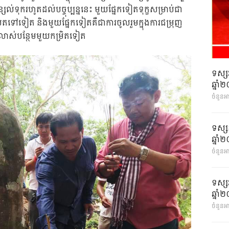
ល់ទុករហូតដល់បច្ចុប្បន្ននេះ មួយផ្នែកទៀតទុក្ខសម្រាប់ជា
្រោយតទៅទៀត និងមួយផ្នែកទៀតគឺជាការចូលរួមក្នុងការជម្រុញ
ូតលាស់បន្ថែមមួយកម្រិតទៀត
ទស្ស
ឆ្នា
ចំនួនអ
ទស្ស
ឆ្នា
ចំនួនអា
ទស្ស
ឆ្នា
ចំនួនអា