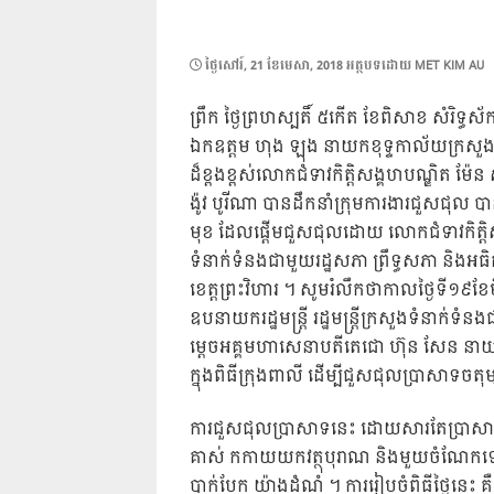
POSTED
ថ្ងៃ​សៅរ៍, 21 ខែ​មេសា, 2018
អត្ថបទដោយ
MET KIM AU
ON
ព្រឹក ថ្ងៃព្រហស្បតិ៍ ៥កើត ខែពិសាខ សំរិទ្ធ
ឯកឧត្តម ហុង ឡុង នាយកខុទ្ទកាល័យក្រសួងទំ
ដ៏ខ្ពងខ្ពស់លោកជំទាវកិត្តិសង្គហបណ្ឌិត ម៉ែន
ង៉ូវ បូរីណា បានដឹកនាំក្រុមការងារជួសជុល បាន
មុខ ដែលផ្តើមជួសជុលដោយ លោកជំទាវកិត្តិសង្គ
ទំនាក់ទ
ំនងជាមួយរដ្ឋសភា ព្រឹទ្ធសភា និងអធិក
ខេត្តព្រះវិហារ ។ សូមរំលឹកថាកាលថ្ងៃទី១៩ខែ
ឧបនាយករដ្ឋមន្រ្ដី រដ្ឋមន្រ្ដីក្រសួងទំនាក់ទំ
ម្តេចអគ្គមហាសេនាបតីតេជោ ហ៊ុន សែន នាយករដ
ក្នុងពិធីក្រុងពាលី ដើម្បីជួសជុលប្រាសាទចតុ
ការជួសជុលប្រាសាទនេះ ដោយសារតែប្រាសា
គាស់ កកាយយកវត្ថុបុរាណ និងមួយចំណែកទៀតរ
បាក់បែក យ៉ាងដំណំ ។ ការរៀបចំពិធីថ្ងៃនេះ គ