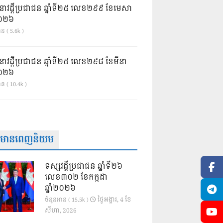
នាវដ្ដីប្រជាជន ឆ្នាំទី២៥ លេខ២៩៩ ខែមេសា
ំ២០២៦
ន ( 5.6k )
នាវដ្ដីប្រជាជន ឆ្នាំទី២៥ លេខ២៩៨ ខែមីនា
ំ២០២៦
ាន ( 10.4k )
ត៌មានពេញនិយម
ទស្សវដ្តីប្រជាជន ឆ្នាំទី២៦
លេខ៣០២ ខែកក្កដា
ឆ្នាំ២០២៦
ថ្ងៃ​អង្គារ, 4 ខែ​
ចំនួនអាន ( 15.5k )
សីហា, 2026