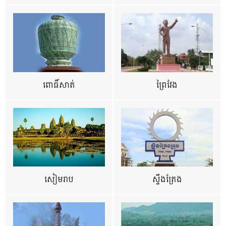
ពោធិ៍សាត់
ព្រៃវែង
សៀមរាប
ស្ទឹងត្រែង