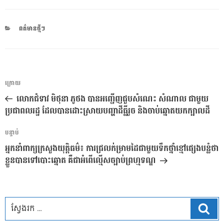
CATEGORIES
ពត៌មានថ្មីៗ
ការ​
អត្ថបទ
ក្រោយ
នាំទិស​
មុន
លោកជំទាវ មិថុនា ភូថង បានអញ្ជើញជួបសំណេះ សំណាល ជាមួយ
ប្រកាស
ប្រជាពលរដ្ឋ ដែលបានដោះស្រាយបញ្ហាដីធ្លីរួច និងចាប់ឆ្នោតយកក្បាលដី
អត្ថបទ
បន្ទាប់
បន្ទាប់
អ្នកនាំពាក្យក្រសួងយុត្តិធម៌៖ ការជ្រលក់ម្រាមដៃជាមួយទឹកថ្នាំខ្មៅផ្សេងបន្លំថា
ខ្លួនបានទៅបោះឆ្នោត គឺជាអំពើល្មើសច្បាប់ព្រហ្មទណ្ឌ
ស្វែ