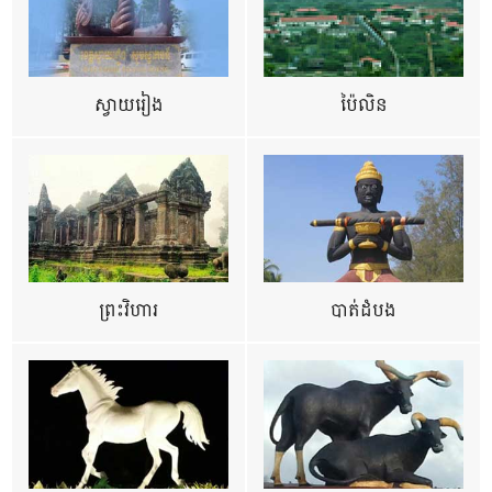
ស្វាយរៀង
ប៉ៃលិន
ព្រះវិហារ
បាត់ដំបង