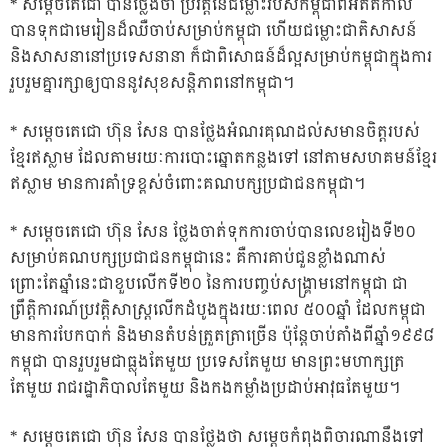
* សម្តេចតេជោ បានថ្លែងថា ប្រវត្តិនៃជម្លោះរបស់កម្ពុជាពីអតីតកាល
បានទុកជាមេរៀនដ៏ឈឺចាប់សម្រាប់កម្ពុជា ហើយជម្លោះជាតិសាសន៍
និងសាសនានៅប្រទេសនានា ក៏ជាពិសោធន៍ដ៏ល្អសម្រាប់កម្ពុជាក្នុងការ
រួបរួមគ្នារក្សាឲ្យបាននូវសុខសន្តិភាពនៅកម្ពុជា។
* សម្តេចតេជោ ហ៊ុន សែន បានថ្លែងអំណរគុណដល់សមានចិត្តរបស់
ខ្មែរឥស្លាម ដែលតាមរយៈការបោះឆ្នោតកន្លងទៅ នៅតាមសហគមន៍ខ្មែរ
ឥស្លាម មានការគាំទ្រខ្ពស់ចំពោះគណបក្សប្រជាជនកម្ពុជា។
* សម្តេចតេជោ ហ៊ុន សែន ថ្លែងចាត់ទុកការចាប់បានលេខរៀងទី២០
សម្រាប់គណបក្សប្រជាជនកម្ពុជានេះ គឺការគាប់ជួនខ្លាំងណាស់
ព្រោះតែឆ្នាំនេះជាខួបលើកទី២០ នៃការបញ្ចប់សង្គ្រាមនៅកម្ពុជា ជា
ព្រឹត្តិការណ៍ប្រវត្តិសាស្ត្រលើកដំបូងក្នុងរយៈពេល ៥០០ឆ្នាំ ដែលកម្ពុជា
មានការបែកបាក់ និងមានតំបន់ត្រួតត្រាច្រើន ប៉ុន្តែចាប់តាំងពីឆ្នាំ១៩៩៨
កម្ពុជា បានរួបរួមជាធ្លុងតែមួយ ប្រទេសតែមួយ មានព្រះមហាក្សត្រ
តែមួយ រាជរដ្ឋាភិបាលតែមួយ និងកងកម្លាំងប្រដាប់អាវុធតែមួយ។
* សម្តេចតេជោ ហ៊ុន សែន បានថ្លែងថា សម្តេចកំពុងពិចារណានឹងទៅ