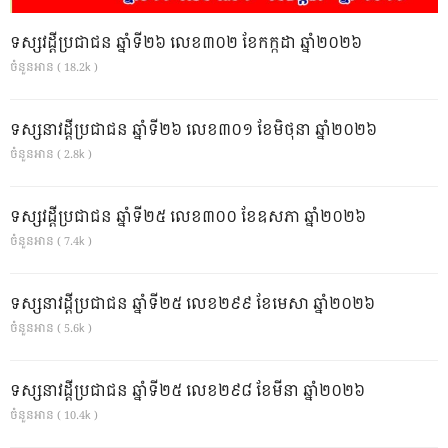
ទស្សវដ្តីប្រជាជន ឆ្នាំទី២៦ លេខ៣០២ ខែកក្កដា ឆ្នាំ២០២៦
ចំនួនអាន ( 18.2k )
ទស្សនាវដ្ដីប្រជាជន ឆ្នាំទី២៦ លេខ៣០១ ខែមិថុនា ឆ្នាំ២០២៦
ចំនួនអាន ( 2.8k )
ទស្សវដ្តីប្រជាជន ឆ្នាំទី២៥ លេខ៣០០ ខែឧសភា ឆ្នាំ២០២៦
ចំនួនអាន ( 7.4k )
ទស្សនាវដ្ដីប្រជាជន ឆ្នាំទី២៥ លេខ២៩៩ ខែមេសា ឆ្នាំ២០២៦
ចំនួនអាន ( 5.6k )
ទស្សនាវដ្ដីប្រជាជន ឆ្នាំទី២៥ លេខ២៩៨ ខែមីនា ឆ្នាំ២០២៦
ចំនួនអាន ( 10.4k )