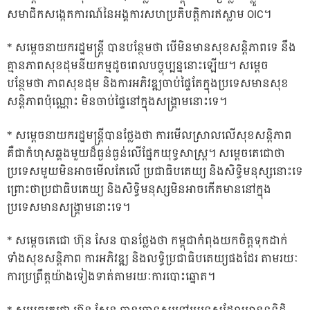
សមាជិកសង្កេតការណ៍នៃអង្គការសហប្រតិបត្តិការឥស្លាម OIC។
* សម្តេចនាយករដ្ឋមន្ត្រី បានបន្ថែមថា បើមិនមានសុខសន្តិភាពទេ នឹង
គ្មានភាពសុខដុមនីយកម្មដូចពេលបច្ចុប្បន្ននោះឡើយ។ សម្តេច
បន្ថែមថា ភាពសុខដុម និងការអភិវឌ្ឍចាប់ផ្ទៃតែក្នុងប្រទេសមានសុខ
សន្តិភាពប៉ុណ្ណោះ មិនចាប់ផ្ទៃនៅក្នុងសង្គ្រាមនោះទេ។
* សម្តេចនាយករដ្ឋមន្ត្រីបានថ្លែងថា ការមើលស្រាលលើសុខសន្តិភាព
គឺជាកំហុសឆ្គងមួយដ៏ធ្ងន់ធ្ងន់លើផ្នែកយុទ្ធសាស្ត្រ។ សម្តេចតេជោថា
ប្រទេសមួយមិនអាចមើលតែលើ ប្រជាធិបតេយ្យ និងសិទ្ធិមនុស្សនោះទេ
ព្រោះថាប្រជាធិបតេយ្យ និងសិទ្ធិមនុស្សមិនអាចកើតមាននៅក្នុង
ប្រទេសមានសង្គ្រាមនោះទេ។
* សម្តេចតេជោ ហ៊ុន សែន បានថ្លែងថា កម្ពុជាកំពុងយកចិត្តទុកដាក់
ទាំងសុខសន្តិភាព ការអភិវឌ្ឍ និងលទ្ធិប្រជាធិបតេយ្យផងដែរ តាមរយៈ
ការប្រព្រឹត្តយ៉ាងទៀងទាត់តាមរយៈការបោះឆ្នោត។