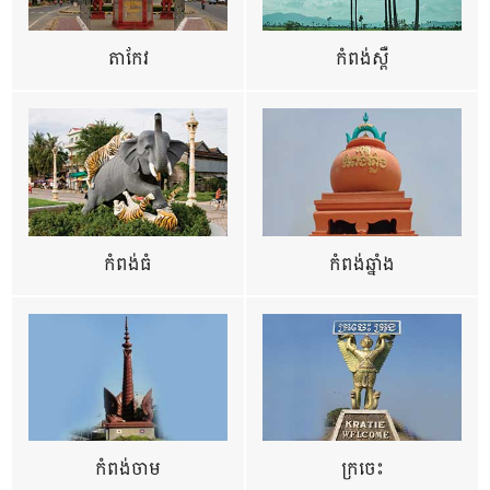
តាកែវ
កំពង់ស្ពឺ
កំពង់ធំ
កំពង់ឆ្នាំង
កំពង់ចាម
ក្រចេះ