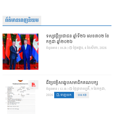
ព័ត៌មានពេញនិយម
ទស្សវដ្តីប្រជាជន ឆ្នាំទី២៦ លេខ៣០២ ខែ
កក្កដា ឆ្នាំ២០២៦
ថ្ងៃ​អង្គារ, 4 ខែ​សីហា, 2026
ចំនួនអាន ( 18.2k )
ជីវប្រវត្តិសង្ខេបសមាជិកគណបក្ស
ថ្ងៃ​ព្រហស្បតិ៍, 9 ខែ​កក្កដា,
ចំនួនអាន ( 12.1k )
2026
ទាញយក
104 KB