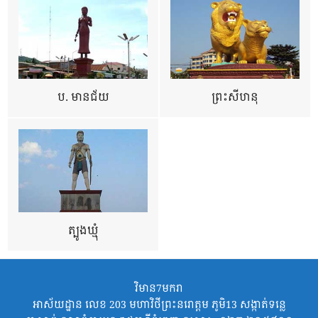
ប. មានជ័យ
ព្រះសីហនុ
ត្បូងឃ្មុំ
វិមាន7មករា
អាស័យដ្ឋាន លេខ 203 មហាវិថីព្រះនរោត្តម ភូមិ13 សង្កាត់ទន្លេ