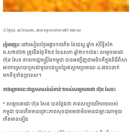
POSTED
ថ្ងៃ​ពុធ, 30 ខែ​ឧសភា, 2018
អត្ថបទដោយ
MET KIM AU
ON
(ភ្នំពេញ)៖
នៅរសៀលថ្ងៃអង្គារ១៥កើត ខែជេស្ឋ ឆ្នាំច សំរឹទ្ធិស័ក
ព.ស២៥៦២ ត្រូវនឹងថ្ងៃទី២៩ ខែឧសភា ឆ្នាំ២០១៨នេះ សម្តេចតេជោ
ហ៊ុន សែន នាយករដ្ឋមន្ត្រីនៃកម្ពុជា បានអញ្ជើញជាអធិបតីក្នុងពិធីពិសា
អាហារស្រាយបួសជាមួយបងប្អូនខ្មែរឥស្លាមប្រមាណ ៤,៧៥០នាក់
មកពីទូទាំងប្រទេស។
ខាងក្រោមនេះជាប្រសាសន៍សំខាន់ៗរបស់សម្តេចតេជោ ហ៊ុន សែន៖
* សម្តេចតេជោ ហ៊ុន សែន បានថ្លែងថា ភាពសប្បាយរីករាយរបស់
កម្ពុជា បានកើតមានព្រោះភាពសុខដុមរមនាមិនមានជម្លោះណាមួយ
កើតមានឡើង