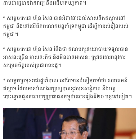
នាមជារដ្ឋមានឯករាជ្យ និងអធិបតេយ្យភាព។
* សម្តេចតេជោ ហ៊ុន សែន បានអំពាវនាវដល់សាសនិកឥស្លាមនៅ
កម្ពុជា និងនៅលើពិភពលោកបន្តគាំទ្រកម្ពុជា ដើម្បីការរស់រៀនរបស់
កម្ពុជា។
* សម្តេចតេជោ ហ៊ុន សែន រំពឹងថា គណបក្សនយោបាយទទួលបាន
អាសនៈច្រើន អាសនៈតិច និងមិនបានអាសនៈ ត្រូវតែគោរពនូវការ
សម្រេចចិត្តរបស់ប្រជាពលរដ្ឋ។
* សម្តេចប្រមុខរាជរដ្ឋាភិបាល នៅតែមានជំនឿមុតមាំថា សហគមន៍
ឥស្លាម ដែលមានបំណងរក្សាឲ្យបាននូវសុខសន្តិភាព នឹងបន្ត
បោះឆ្នោតជូនគណបក្សប្រជាជនកម្ពុជាលេខរៀងទី២០ បន្តទៅទៀត។