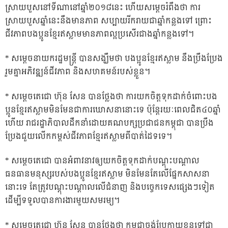
ស្រាយបួសនៅទីណានៅឆ្នាំ២០១៨នេះ ហើយសម្តេចរំពឹងថា ការ
ស្រាយបួសឆ្នាំនេះនឹងមានភាព សប្បាយរីករាយជាឆ្នាំកន្លងទៅ ព្រោះ
ជីវភាពបងប្អូនខ្មែរឥស្លាមមានភាពល្អប្រសើរជាងឆ្នាំកន្លងទៅ។
* សម្តេចនាយករដ្ឋមន្ត្រី បានសង្ឃឹមថា បងប្អូនខ្មែរឥស្លាម នឹងប្រឹងប្រែង
រួមគ្នាអភិវឌ្ឍន៍ជីវភាព និងសហគមន៍របស់ខ្លួន។
* សម្តេចតេជោ ហ៊ុន សែន បានថ្លែងថា ការយកចិត្តទុកដាក់ចំពោះបង
ប្អូនខ្មែរឥស្លាមមិនមែនជាការឃោសនានោះទេ ប៉ុន្តែរយៈពេលជិត៤០ឆ្នាំ
ហើយ រាជរដ្ឋាភិបាលដឹកនាំដោយគណបក្សប្រជាជនកម្ពុជា បានប្រឹង
ប្រែងជួយលើកកម្ពស់ជីវភាពខ្មែរឥស្លាមពីបាត់ដៃទទេ។
* សម្តេចតេជោ បានអំពាវនាវឲ្យយកចិត្តទុកដាក់បណ្តុះបណ្តាល
ធនធានមនុស្សរបស់បងប្អូនខ្មែរឥស្លាម មិនមែនតែលើផ្នែកសាសនា
នោះទេ តែត្រូវបណ្តុះបណ្តាលលើជំនាញ និងបច្ចេកទេសផ្សេងៗទៀត
ដើម្បីទទួលបានការងារមួយសមរម្យ។
* សម្តេចតេជោ ហ៊ុន សែន បានថ្លែងថា កម្ពុជាចង់ប្រែក្លាយខ្លួនទៅជា