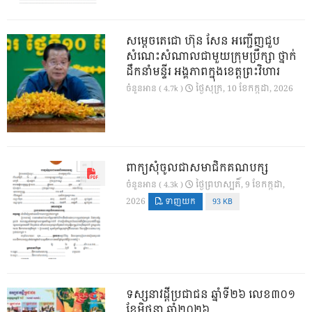
សម្តេចតេជោ ហ៊ុន សែន អញ្ជើញជួប
សំណេះសំណាលជាមួយក្រុមប្រឹក្សា ថ្នាក់
ដឹកនាំមន្ទីរ អង្គភាពក្នុងខេត្តព្រះវិហារ
ថ្ងៃ​សុក្រ, 10 ខែ​កក្កដា, 2026
ចំនួនអាន ( 4.7k )
ពាក្យសុំចូលជាសមាជិកគណបក្ស
ថ្ងៃ​ព្រហស្បតិ៍, 9 ខែ​កក្កដា,
ចំនួនអាន ( 4.3k )
2026
ទាញយក
93 KB
ទស្សនាវដ្ដីប្រជាជន ឆ្នាំទី២៦ លេខ៣០១
ខែមិថុនា ឆ្នាំ២០២៦