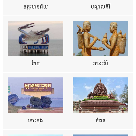
ឧត្ដរមានជ័យ
មណ្ឌលគីរី
កែប
រតនៈគីរី
កោះកុង
កំពត