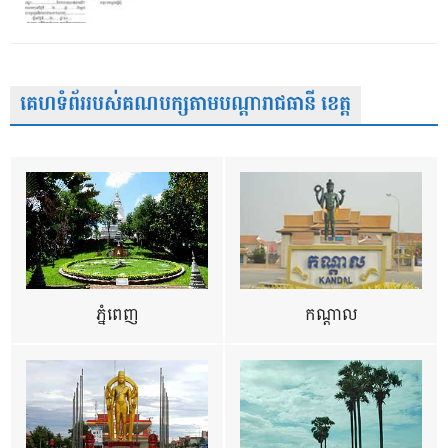
គេហទំព័ររបស់គណបក្សតាមបណ្តារាជធានី ខេត្ត
ភ្នំពេញ
កណ្តាល