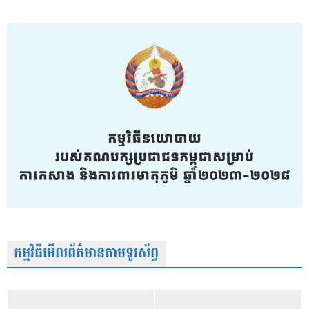
កម្មវិធីមើលព័ត៌មានតាមទូរស័ព្វ