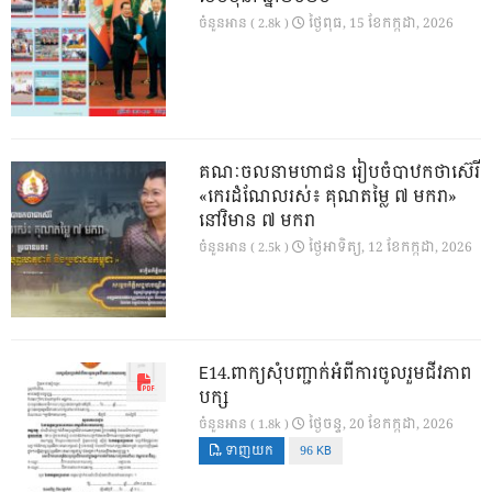
ថ្ងៃ​ពុធ, 15 ខែ​កក្កដា, 2026
ចំនួនអាន ( 2.8k )
គណៈចលនាមហាជន រៀបចំបាឋកថាស៊េរី
«កេរដំណែលរស់៖ គុណតម្លៃ ៧ មករា»
នៅវិមាន ៧ មករា
ថ្ងៃ​អាទិត្យ, 12 ខែ​កក្កដា, 2026
ចំនួនអាន ( 2.5k )
E14.ពាក្យសុំបញ្ជាក់អំពីការចូលរួមជីវភាព
បក្ស
ថ្ងៃ​ចន្ទ, 20 ខែ​កក្កដា, 2026
ចំនួនអាន ( 1.8k )
ទាញយក
96 KB