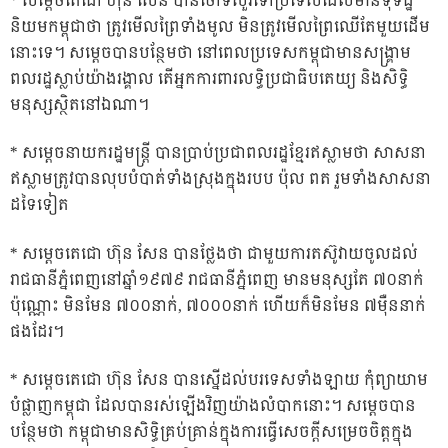
* សម្តេចតេជោ ហ៊ុន សែន បានចោទសួរទៅប្រទេសដែលមានទុទិដ្ឋិ
និយមកម្ពុជាថា ត្រូវមើលព្រៃទាំងមូល មិនត្រូវមើលព្រៃឈើតែមួយដើម
នោះទេ។ សម្តេចបានបន្ថែមថា នៅពេលប្រទេសកម្ពុជាមានសង្គ្រាម
ពលរដ្ឋស្លាប់យ៉ាងរង្គាល តើអ្នកការពារលទ្ធិប្រជាធិបតេយ្យ និងសិទ្ធិ
មនុស្សស្ថិតនៅឯណា។
* សម្តេចនាយករដ្ឋមន្ត្រី បានប្រាប់ប្រជាពលរដ្ឋខ្មែរឥស្លាមថា សាសនា
ឥស្លាមត្រូវបានលុបបំបាត់ទាំងស្រុងក្នុងរបប ប៉ុល ពត រួមទាំងសាសនា
ដទៃទៀត
* សម្តេចតេជោ ហ៊ុន សែន បានថ្លែងថា ជាមួយការតស៊ូវាយចូលដល់
រាជធានីភ្នំពេញនៅឆ្នាំ១៩៧៩ រាជធានីភ្នំពេញ មានមនុស្សតែ ៧០នាក់
ប៉ុណ្ណោះ មិនមែន ៧០០នាក់, ៧០០០នាក់ ហើយក៏មិនមែន ៧ម៉ឺននាក់
ផងដែរ។
* សម្តេចតេជោ ហ៊ុន សែន បានស្នើដល់បរទេសទាំងឡាយ កុំព្យាយាម
បំផ្លាញកម្ពុជា ដែលបានរស់ឡើងវិញយ៉ាងលំបាកនោះ។ សម្តេចបាន
បន្ថែមថា កម្ពុជាមានសិទ្ធិគ្រប់គ្រាន់ក្នុងការធ្វើសេចក្តីសម្រេចចិត្តក្នុង