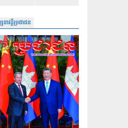
សនាវដ្តីប្រជាជន