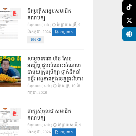
ជីវប្រវត្តិសង្ខេបសមាជិក
គណបក្ស
ថ្ងៃ​ព្រហស្បតិ៍, 9
ចំនួនអាន ( 12k )
ខែ​កក្កដា, 2026
ទាញយក
104 KB
សម្តេចតេជោ ហ៊ុន សែន
អញ្ជើញជួបសំណេះសំណាល
ជាមួយក្រុមប្រឹក្សា ថ្នាក់ដឹកនាំ
មន្ទីរ អង្គភាពក្នុងខេត្តព្រះវិហារ
ថ្ងៃ​សុក្រ, 10 ខែ​
ចំនួនអាន ( 4.5k )
កក្កដា, 2026
ពាក្យសុំចូលជាសមាជិក
គណបក្ស
ថ្ងៃ​ព្រហស្បតិ៍, 9
ចំនួនអាន ( 4.2k )
ខែ​កក្កដា, 2026
ទាញយក