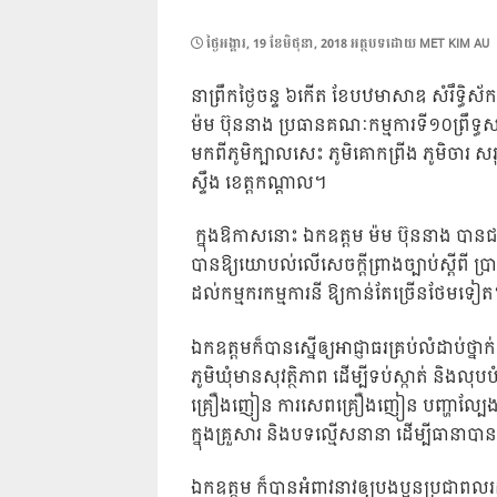
POSTED
ថ្ងៃ​អង្គារ, 19 ខែ​មិថុនា, 2018
អត្ថបទដោយ
MET KIM AU
ON
នាព្រឹកថ្ងៃចន្ទ ៦កើត ខែបឋមាសាឌ សំរឹទ្ធិស
ម៉ម ប៊ុននាង ប្រធានគណៈកម្មការទី១០ព្រឹ
មកពីភូមិក្បាលសេះ ភូមិគោកព្រីង ភូមិចារ ស
ស្ទឹង ខេត្តកណ្តាល។
​ ក្នុងឱកាសនោះ​ ឯកឧត្តម ម៉ម ប៊ុននាង បានជ
បានឱ្យយោបល់លើសេចក្តីព្រាងច្បាប់ស្តីពី ប្រា
ដល់កម្មករកម្មការនី ឱ្យកាន់តែច្រើនថែមទៀ
ឯកឧត្តមក៏បានស្នើឲ្យអាជ្ញាធរគ្រប់លំដាប់ថ្ន
ភូមិឃុំមានសុវត្ថិភាព ដើម្បីទប់ស្កាត់ និងល
គ្រឿងញៀន ការសេពគ្រឿងញៀន បញ្ហាល្បែងស៊ី
ក្នុងគ្រួសារ និងបទល្មើសនានា ដើម្បីធានាប
ឯកឧត្តម ក៏បានអំពាវនាវឲ្យបងប្អូនប្រជាពលរដ