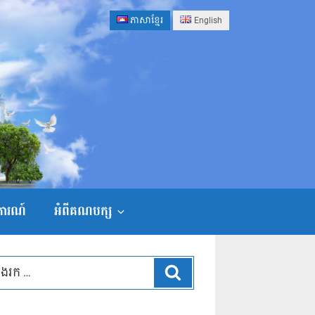
ភាសាខ្មែរ
English
ងការណ៍
អំពីគណបក្ស
ស្វែងរក