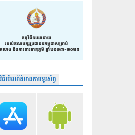
មវិធីមើលព័ត៌មានតាមទូរស័ព្វ