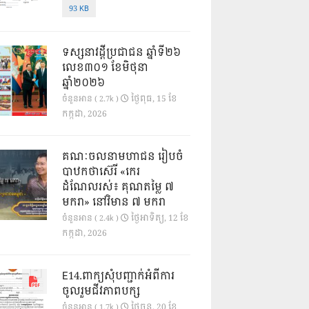
93 KB
ទស្សនាវដ្ដីប្រជាជន ឆ្នាំទី២៦
លេខ៣០១ ខែមិថុនា
ឆ្នាំ២០២៦
ថ្ងៃ​ពុធ, 15 ខែ​
ចំនួនអាន ( 2.7k )
កក្កដា, 2026
គណៈចលនាមហាជន រៀបចំ
បាឋកថាស៊េរី «កេរ
ដំណែលរស់៖ គុណតម្លៃ ៧
មករា» នៅវិមាន ៧ មករា
ថ្ងៃ​អាទិត្យ, 12 ខែ​
ចំនួនអាន ( 2.4k )
កក្កដា, 2026
E14.ពាក្យសុំបញ្ជាក់អំពីការ
ចូលរួមជីវភាពបក្ស
ថ្ងៃ​ចន្ទ, 20 ខែ​
ចំនួនអាន ( 1.7k )