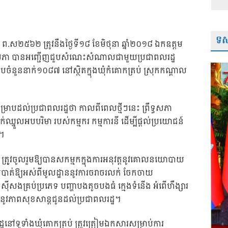
ទស្
័ក ព.ស២៥៦២ ត្រូវនឹងថ្ងៃទី១៨ ខែមិថុនា ឆ្នាំ២០១៨ ឯកឧត្តម
ទ្ធសភា បានអញ្ជើញជួបសំណេះសំណាលជាមួយប្រជាពលរដ្ឋ
រុបចំនួននាក់១០៨៧ នៅស្ថិតក្នុងឃុំកំគោកត្រប់ ស្រុកកណ្តាល
ម្រាបដល់ប្រជាពលរដ្ឋថា កាលពីពេលថ្មីៗនេះ ព្រឹទ្ធសភា
ក់ឈ្នួលអបបរិមា របស់កម្មករ កម្មការនី ដើម្បីផ្តល់ប្រយោ
ជន៍
ត។
ាក់ ត្រូូវចូលរួមឱ្យបានសកម្មកក្នុងការអនុវត្តនូវគោលនយោបាយ
ុបបំបាត់ឱ្យអស់ពីមូលដ្ឋាននូវការចរាចរលក់ ចែកចាយ
សងគ្រប់ប្រភេទ បញ្ហាបងតូចបងធំ ក្មេងទំនើង អំពើហឹង្សារ
ាននូវភាពសុខសាន្តជូនដល់ប្រជាពលរដ្ឋ។
្ឋនៅទូទាំងឃុំគោកត្រប់ ត្រូវត្រៀមឯកសារសម្រាប់ការ