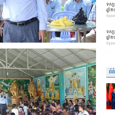
ទស្ស
ឆ្នា
ចំនួនអា
ទស្ស
ឆ្នា
ចំនួនអ
ព័