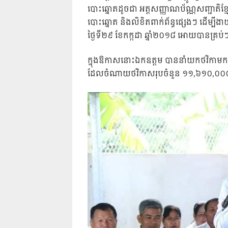
បោះឆ្នោតដូចជា អត្តសញ្ញាណប័ណ្ណសញ្ជាតិខ្
បោះឆ្នោត និងលិខិតពាក់ព័ន្ធផ្សេងៗ ដើម្បី
ថ្ងៃទី២៩ ខែកក្កដា ឆ្នាំ២០១៨ អោយបានគ្រប់ៗ
ក្នុងឱកាសនោះឯកឧត្តម​ បាននាំយកថវិកាមកច
ដែលចំណាយថវិកាសរុបចំនួន​ ១១,៦១០,០