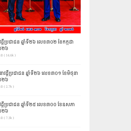
វដ្តីប្រជាជន ឆ្នាំទី២៦ លេខ៣០២ ខែកក្កដា
ំ២០២៦
ាន ( 14.6k )
នាវដ្ដីប្រជាជន ឆ្នាំទី២៦ លេខ៣០១ ខែមិថុនា
ំ២០២៦
ន ( 2.7k )
វដ្តីប្រជាជន ឆ្នាំទី២៥ លេខ៣០០ ខែឧសភា
ំ២០២៦
ន ( 7.3k )