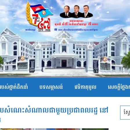
បស់ថ្នាក់ដឹកនាំ
បទសម្ភាសន៍
វេទិកាតុមូល
សេចក្ដីថ្លែ
ើញជួបសំណេះសំណាលជាមួយប្រជាពលរដ្ឋ នៅ
ល