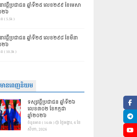
នាវដ្ដីប្រជាជន ឆ្នាំទី២៥ លេខ២៩៩ ខែមេសា
ំ២០២៦
ន ( 5.5k )
នាវដ្ដីប្រជាជន ឆ្នាំទី២៥ លេខ២៩៨ ខែមីនា
ំ២០២៦
ាន ( 10.3k )
ត៌មានពេញនិយម
ទស្សវដ្តីប្រជាជន ឆ្នាំទី២៦
លេខ៣០២ ខែកក្កដា
ឆ្នាំ២០២៦
ថ្ងៃ​អង្គារ, 4 ខែ​
ចំនួនអាន ( 14.6k )
សីហា, 2026