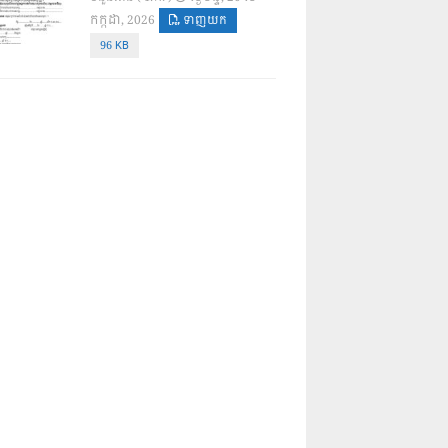
កក្កដា, 2026
ទាញយក
96 KB