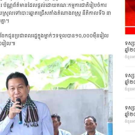
មែរ ប័ណ្ណព័ត៌មានដែលផ្តល់ដោយគណៈកម្មការជាតិរៀបចំការ
ងាយស្រួលទៅបោះឆ្នោតជ្រើសតាំងតំណាងរាស្រ្ត នីតិកាលទី៦ នា
គ្នា។
ែកជូនប្រជាពលរដ្ឋក្នុងម្នាក់ៗទទួលបាន​១០,០០០មឺុនរៀល​
ទស្ស
០០​រៀល៕
ឆ្នា
ចំនួនអ
ទស្ស
ឆ្នា
ចំនួនអា
ទស្ស
ឆ្នា
ចំនួនអា