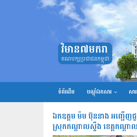
Skip
to
content
វិមាន៧មករា
គណបក្សប្រជាជនកម្ពុជា
ទំព័រដើម
បណ្តុំឯកសារ
សាររ
ឯកឧត្តម ម៉ម ប៊ុននាង អញ្ជ
ស្រុកកណ្តាលស្ទឹង ខេត្តកណ្តា