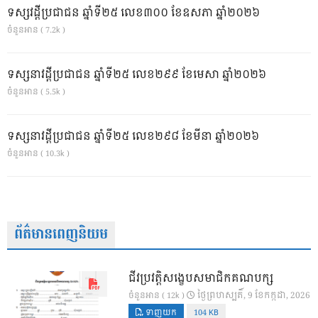
ទស្សវដ្តីប្រជាជន ឆ្នាំទី២៥ លេខ៣០០ ខែឧសភា ឆ្នាំ២០២៦
ចំនួនអាន ( 7.2k )
ទស្សនាវដ្ដីប្រជាជន ឆ្នាំទី២៥ លេខ២៩៩ ខែមេសា ឆ្នាំ២០២៦
ចំនួនអាន ( 5.5k )
ទស្សនាវដ្ដីប្រជាជន ឆ្នាំទី២៥ លេខ២៩៨ ខែមីនា ឆ្នាំ២០២៦
ចំនួនអាន ( 10.3k )
ព័ត៌មានពេញនិយម
ជីវប្រវត្តិសង្ខេបសមាជិកគណបក្ស
ថ្ងៃ​ព្រហស្បតិ៍, 9 ខែ​កក្កដា, 2026
ចំនួនអាន ( 12k )
ទាញយក
104 KB