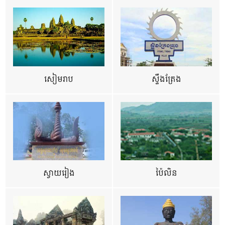
សៀមរាប
ស្ទឹងត្រែង
ស្វាយរៀង
ប៉ៃលិន