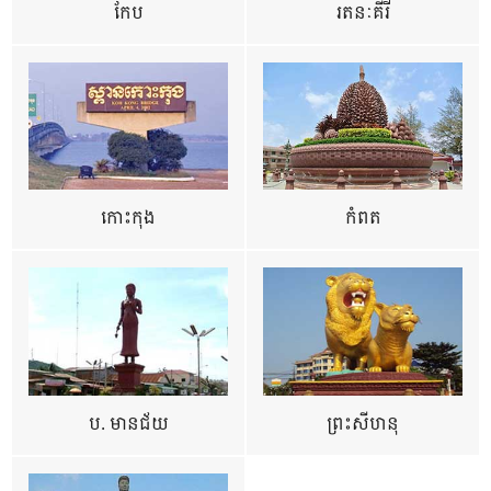
កែប
រតនៈគីរី
កោះកុង
កំពត
ប. មានជ័យ
ព្រះសីហនុ