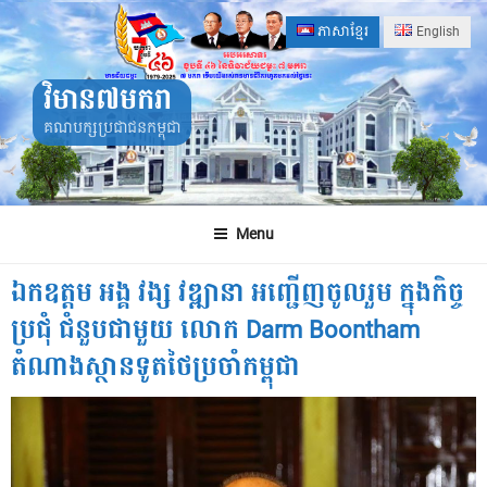
Skip
ភាសាខ្មែរ
English
to
content
វិមាន៧មករា
គណបក្សប្រជាជនកម្ពុជា
Menu
ឯកឧត្តម អង្គ វង្ស វឌ្ឍានា អញ្ជើញចូលរួម ក្នុងកិច្ច
ប្រជុំ ជំនួបជាមួយ លោក Darm Boontham
តំណាងស្ថានទូតថៃប្រចាំកម្ពុជា