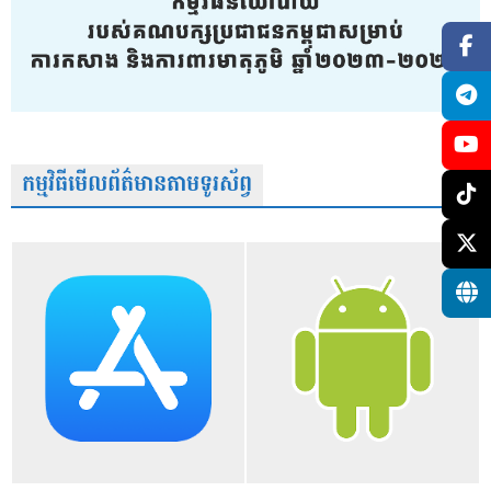
កម្មវិធីមើលព័ត៌មានតាមទូរស័ព្វ