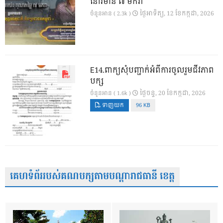
នៅវិមាន ៧ មករា
ថ្ងៃ​អាទិត្យ, 12 ខែ​កក្កដា, 2026
ចំនួនអាន ( 2.3k )
E14.ពាក្យសុំបញ្ជាក់អំពីការចូលរួមជីវភាព
បក្ស
ថ្ងៃ​ចន្ទ, 20 ខែ​កក្កដា, 2026
ចំនួនអាន ( 1.6k )
ទាញយក
96 KB
គេហទំព័ររបស់គណបក្សតាមបណ្តារាជធានី ខេត្ត