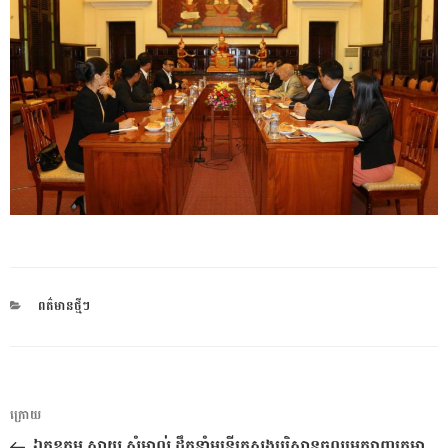
CATEGORIES
ពត៌មានថ្មីៗ
ការ​
អត្ថបទ
ក្រោយ
នាំទិស​
មុន
ឯកឧត្តម សាយ សំអាល់ ដឹកនាំមន្រ្តីក្រសួងបរិស្ថានចូលរួមត្បាញក្រមា