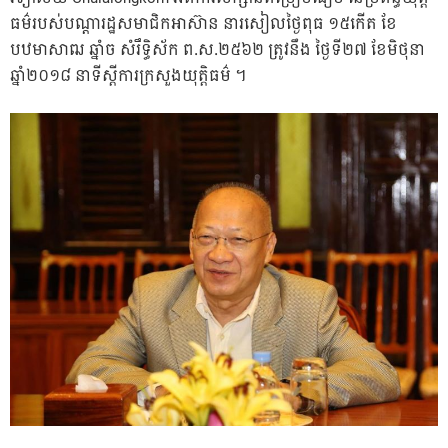
ធម៌របស់បណ្តារដ្ឋសមាជិកអាស៊ាន នារសៀលថ្ងៃពុធ ១៥កើត ខែ
បឋមាសាឍ ឆ្នាំច សំរឹទ្ធិស័ក ព.ស.២៥៦២ ត្រូវនឹង ថ្ងៃទី២៧ ខែមិថុនា
ឆ្នាំ២០១៨ នាទីស្តីការក្រសួងយុត្តិធម៌ ។