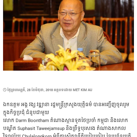
POSTED
ថ្ងៃ​ព្រហស្បតិ៍, 28 ខែ​មិថុនា, 2018
អត្ថបទដោយ
MET KIM AU
ON
ឯកឧត្តម អង្គ វង្ស វឌ្ឍានា រដ្ឋមន្រ្តីក្រសួងយុត្តិធម៌ បានអញ្ជើញចូលរួម
ក្នុងកិច្ចប្រជុំ ជំនួបជាមួយ
លោក Darm Boontham តំណាងស្ថានទូតថៃប្រចាំ កម្ពុជា និងលោក
បណ្ឌិត Suphasit Taweejamsup និងព្រឹទ្ធបុរសរង តំណាងសាកល
វិទ្យាល័យ Chulalongkorn អំពីការសិក្សានីតិប្រៀបធៀប នៃប្រព័ន្ធយុត្តិ