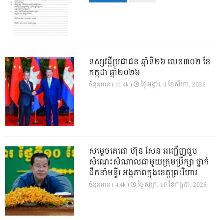
ទស្សវដ្តីប្រជាជន ឆ្នាំទី២៦ លេខ៣០២ ខែ
កក្កដា ឆ្នាំ២០២៦
ថ្ងៃ​អង្គារ, 4 ខែ​សីហា, 2026
ចំនួនអាន ( 11.4k )
សម្តេចតេជោ ហ៊ុន សែន អញ្ជើញជួប
សំណេះសំណាលជាមួយក្រុមប្រឹក្សា ថ្នាក់
ដឹកនាំមន្ទីរ អង្គភាពក្នុងខេត្តព្រះវិហារ
ថ្ងៃ​សុក្រ, 10 ខែ​កក្កដា, 2026
ចំនួនអាន ( 4.4k )