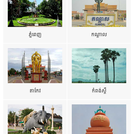
ភ្នំពេញ
កណ្តាល
តាកែវ
កំពង់ស្ពឺ