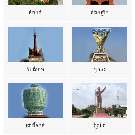
កំពង់ធំ
កំពង់ឆ្នាំង
កំពង់ចាម
ក្រចេះ
ពោធិ៍សាត់
ព្រៃវែង