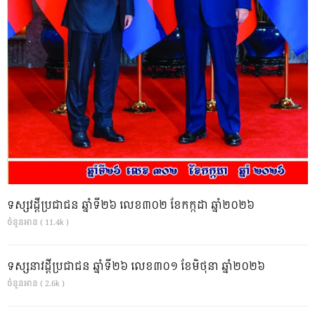
ទស្សវដ្តីប្រជាជន ឆ្នាំទី២៦ លេខ៣០២ ខែកក្កដា ឆ្នាំ២០២៦
ចំនួនអាន ( 11.4k )
ទស្សនាវដ្ដីប្រជាជន ឆ្នាំទី២៦ លេខ៣០១ ខែមិថុនា ឆ្នាំ២០២៦
ចំនួនអាន ( 2.6k )