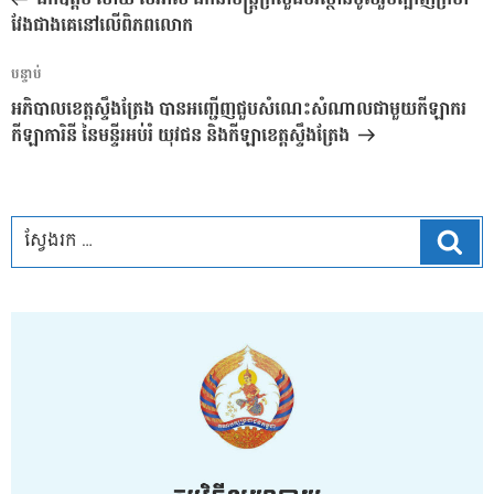
ប្រកាស
វែងជាងគេនៅលើពិភពលោក
អត្ថបទ
បន្ទាប់
បន្ទាប់
អភិបាលខេត្តស្ទឹងត្រែង បានអញ្ជើញជួបសំណេះសំណាលជាមួយកីឡាករ
កីឡាការិនី នៃមន្ទីរអប់រំ យុវជន និងកីឡាខេត្តស្ទឹងត្រែង
ស្វែ