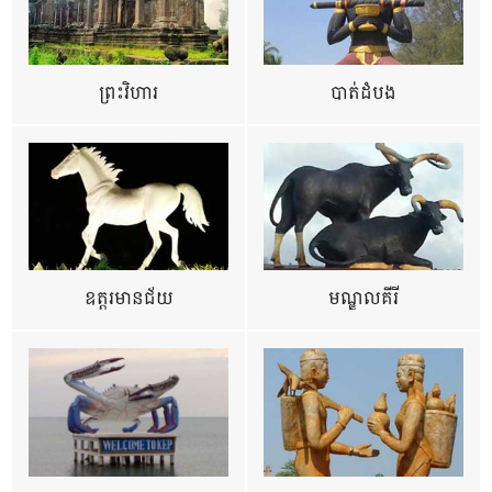
ព្រះវិហារ
បាត់ដំបង
ឧត្ដរមានជ័យ
មណ្ឌលគីរី