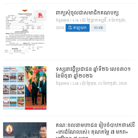
ពាក្យសុំចូលជាសមាជិកគណបក្ស
ថ្ងៃ​ព្រហស្បតិ៍, 9 ខែ​កក្កដា,
ចំនួនអាន ( 4.1k )
2026
ទាញយក
93 KB
ទស្សនាវដ្ដីប្រជាជន ឆ្នាំទី២៦ លេខ៣០១
ខែមិថុនា ឆ្នាំ២០២៦
ថ្ងៃ​ពុធ, 15 ខែ​កក្កដា, 2026
ចំនួនអាន ( 2.6k )
គណៈចលនាមហាជន រៀបចំបាឋកថាស៊េរី
«កេរដំណែលរស់៖ គុណតម្លៃ ៧ មករា»