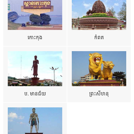
កោះកុង
កំពត
ប. មានជ័យ
ព្រះសីហនុ