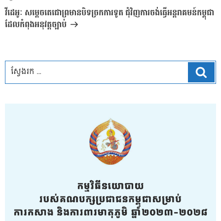
បន្ទាប់
វីដេអូៈ សម្តេចតេជោព្រមានបិទច្រកការទូត ជុំវិញការចង់ធ្វើអន្តរាគមន៍កម្ពុជា
ដែលកំពុងអនុវត្តច្បាប់
ស្វែ