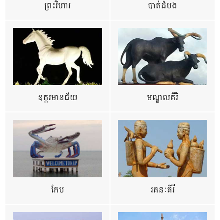
ព្រះវិហារ
បាត់ដំបង
ឧត្ដរមានជ័យ
មណ្ឌលគីរី
កែប
រតនៈគីរី