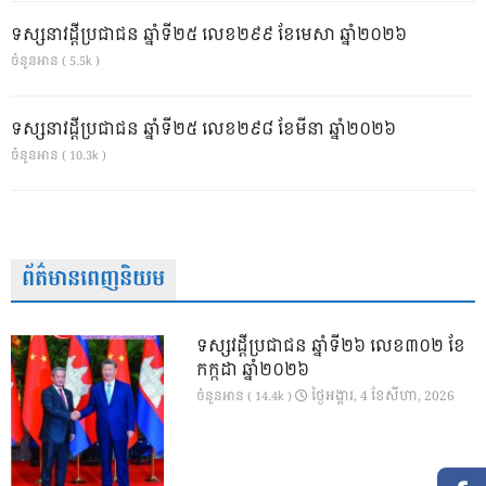
ទស្សនាវដ្ដីប្រជាជន ឆ្នាំទី២៥ លេខ២៩៩ ខែមេសា ឆ្នាំ២០២៦
ចំនួនអាន ( 5.5k )
ទស្សនាវដ្ដីប្រជាជន ឆ្នាំទី២៥ លេខ២៩៨ ខែមីនា ឆ្នាំ២០២៦
ចំនួនអាន ( 10.3k )
ព័ត៌មានពេញនិយម
ទស្សវដ្តីប្រជាជន ឆ្នាំទី២៦ លេខ៣០២ ខែ
កក្កដា ឆ្នាំ២០២៦
ថ្ងៃ​អង្គារ, 4 ខែ​សីហា, 2026
ចំនួនអាន ( 14.4k )