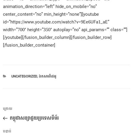
animation_direction=”left” hide_on_mobile=”no”
center_content=”no” min_height=”none”][youtube
id=”https://www.youtube.com/watch?v=9Ee6UFa1_aE”
width=”700″ height=”350″ autoplay=”no” api_params=”” class=””]
[/youtube][/fusion_builder_column][/fusion_builder_row]
[/fusion_builder_container]
CATEGORIES
UNCATEGORIZED
,
ឯកសារវីដេអូ
ការ​
អត្ថបទ
ក្រោយ
នាំទិស​
មុន
កម្ពុជាសន្យាជួយប្រទេសទីម័រ
ប្រកាស
អត្ថបទ
បន្ទាប់