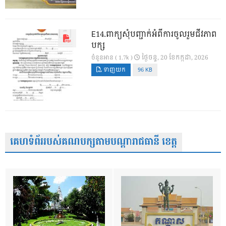
E14.ពាក្យសុំបញ្ជាក់អំពីការចូលរួមជីវភាព
បក្ស
ថ្ងៃ​ចន្ទ, 20 ខែ​កក្កដា, 2026
ចំនួនអាន ( 1.7k )
ទាញយក
96 KB
គេហទំព័ររបស់គណបក្សតាមបណ្តារាជធានី ខេត្ត