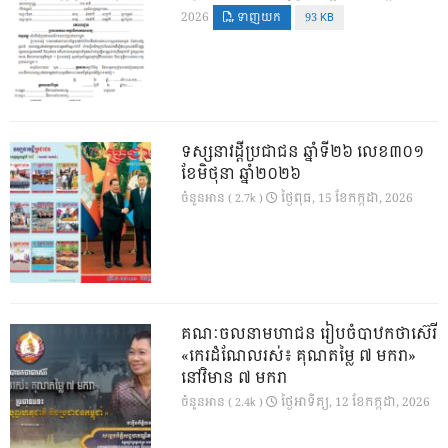
2026
ទាញយក
93 KB
ទស្សនាវដ្ដីប្រជាជន ឆ្នាំទី២៦ លេខ៣០១
ខែមិថុនា ឆ្នាំ២០២៦
ថ្ងៃ​ពុធ, 15 ខែ​កក្កដា, 2026
ចំនួនអាន ( 2.7k )
គណៈចលនាមហាជន រៀបចំបាឋកថាស៊េរី
«កេរដំណែលរស់៖ គុណតម្លៃ ៧ មករា»
នៅវិមាន ៧ មករា
ថ្ងៃ​អាទិត្យ, 12 ខែ​កក្កដា, 2026
ចំនួនអាន ( 2.4k )