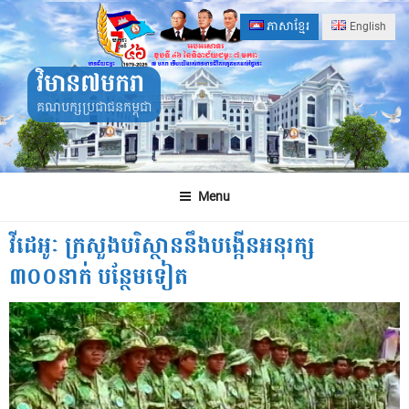
Skip
ភាសាខ្មែរ
English
to
content
វិមាន៧មករា
គណបក្សប្រជាជនកម្ពុជា
Menu
វីដេអូៈ ក្រសួងបរិស្ថាននឹងបង្កើនអនុរក្ស
៣០០នាក់ បន្ថែមទៀត