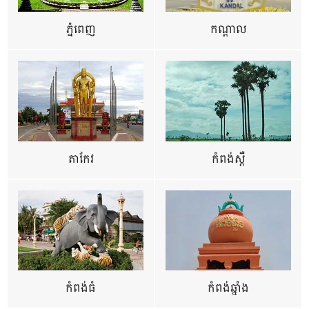
ភ្នំពេញ
កណ្តាល
តាកែវ
កំពង់ស្ពឺ
កំពង់ធំ
កំពង់ឆ្នាំង