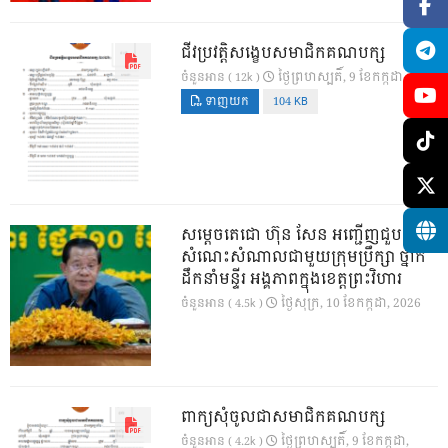
ជីវប្រវត្តិសង្ខេបសមាជិកគណបក្ស
ថ្ងៃ​ព្រហស្បតិ៍, 9 ខែ​កក្កដា, 2026
ចំនួនអាន ( 12k )
ទាញយក
104 KB
សម្តេចតេជោ ហ៊ុន សែន អញ្ជើញជួប
សំណេះសំណាលជាមួយក្រុមប្រឹក្សា ថ្នាក់
ដឹកនាំមន្ទីរ អង្គភាពក្នុងខេត្តព្រះវិហារ
ថ្ងៃ​សុក្រ, 10 ខែ​កក្កដា, 2026
ចំនួនអាន ( 4.5k )
ពាក្យសុំចូលជាសមាជិកគណបក្ស
ថ្ងៃ​ព្រហស្បតិ៍, 9 ខែ​កក្កដា,
ចំនួនអាន ( 4.2k )