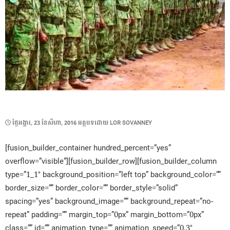
POSTED
ថ្ងៃ​អង្គារ, 23 ខែ​សីហា, 2016
អត្ថបទដោយ
LOR SOVANNEY
ON
[fusion_builder_container hundred_percent=”yes”
overflow=”visible”][fusion_builder_row][fusion_builder_column
type=”1_1″ background_position=”left top” background_color=””
border_size=”” border_color=”” border_style=”solid”
spacing=”yes” background_image=”” background_repeat=”no-
repeat” padding=”” margin_top=”0px” margin_bottom=”0px”
class=”” id=”” animation_type=”” animation_speed=”0.3″