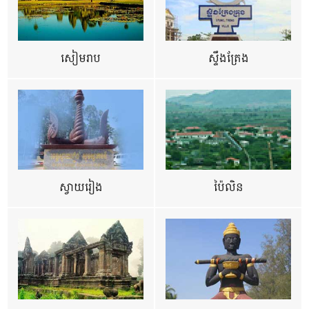
សៀមរាប
ស្ទឹងត្រែង
ស្វាយរៀង
ប៉ៃលិន