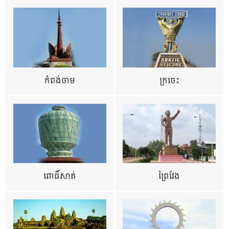
កំពង់ចាម
ក្រចេះ
ពោធិ៍សាត់
ព្រៃវែង