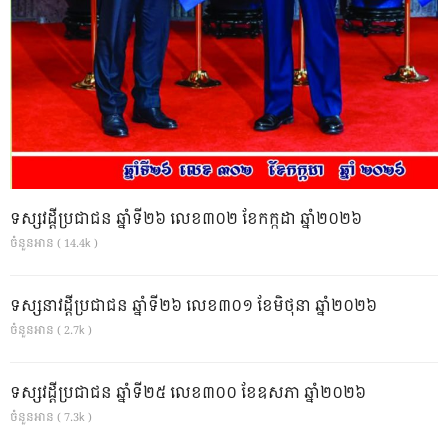
ទស្សវដ្តីប្រជាជន ឆ្នាំទី២៦ លេខ៣០២ ខែកក្កដា ឆ្នាំ២០២៦
ចំនួនអាន ( 14.4k )
ទស្សនាវដ្ដីប្រជាជន ឆ្នាំទី២៦ លេខ៣០១ ខែមិថុនា ឆ្នាំ២០២៦
ចំនួនអាន ( 2.7k )
ទស្សវដ្តីប្រជាជន ឆ្នាំទី២៥ លេខ៣០០ ខែឧសភា ឆ្នាំ២០២៦
ចំនួនអាន ( 7.3k )