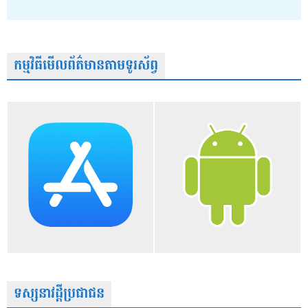
កម្មវិធីមើលព័ត៌មានតាមទូរស័ព្វ
ទស្សនាវដ្តីប្រជាជន