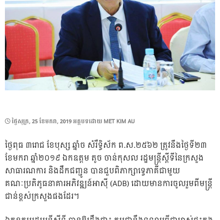
POSTED
ថ្ងៃ​សុក្រ, 25 ខែ​មករា, 2019
អត្ថបទដោយ
MET KIM AU
ON
ថ្ងៃពុធ ៣រោជ ខែបុស្ស ឆ្នាំច សំរឹទ្ធិស័ក ព.ស.២៥៦២ ត្រូវនឹងថ្ងៃទី២៣
ខែមករា ឆ្នាំ២០១៩ ឯកឧត្តម តូច ចាន់កុសល រដ្ឋមន្ត្រីស្ដីទីនៃក្រសួង
សាធារណការ និងដឹកជញ្ជូន បានជួបពិភាក្សាទ្វេភាគីជាមួយ
គណៈប្រតិភូធនាគារអភិវឌ្ឍន៍អាស៊ី (ADB) ដោយមានកា
រចូលរួមពីមន្ត្រី
ជាន់ខ្ពស់ក្រសួងផងដែរ។