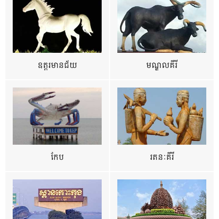
ឧត្ដរមានជ័យ
មណ្ឌលគីរី
កែប
រតនៈគីរី