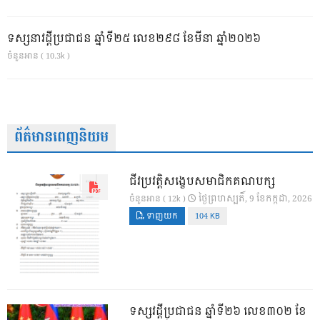
ទស្សនាវដ្ដីប្រជាជន ឆ្នាំទី២៥ លេខ២៩៨ ខែមីនា ឆ្នាំ២០២៦
ចំនួនអាន ( 10.3k )
ព័ត៌មានពេញនិយម
ជីវប្រវត្តិសង្ខេបសមាជិកគណបក្ស
ថ្ងៃ​ព្រហស្បតិ៍, 9 ខែ​កក្កដា, 2026
ចំនួនអាន ( 12k )
ទាញយក
104 KB
ទស្សវដ្តីប្រជាជន ឆ្នាំទី២៦ លេខ៣០២ ខែ