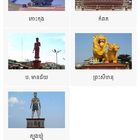
កោះកុង
កំពត
ប. មានជ័យ
ព្រះសីហនុ
ត្បូងឃ្មុំ