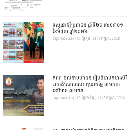
ទស្សនាវដ្ដីប្រជាជន ឆ្នាំទី២៦ លេខ៣០១
ខែមិថុនា ឆ្នាំ២០២៦
ថ្ងៃ​ពុធ, 15 ខែ​កក្កដា, 2026
ចំនួនអាន ( 2.6k )
គណៈចលនាមហាជន រៀបចំបាឋកថាស៊េរី
«កេរដំណែលរស់៖ គុណតម្លៃ ៧ មករា»
នៅវិមាន ៧ មករា
ថ្ងៃ​អាទិត្យ, 12 ខែ​កក្កដា, 2026
ចំនួនអាន ( 2.3k )