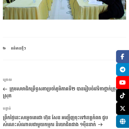
CATEGORIES
ពត៌មានថ្មីៗ
ការ​
អត្ថបទ
ក្រោយ
នាំទិស​
មុន
ក្រុមសមាជិកព្រឹទ្ធសភាប្រចាំភូមិភាគទី២ បានរៀបចំវេទិកាថ្នាក់ក្រុង
ប្រកាស
ស្រុក
អត្ថបទ
បន្ទាប់
បន្ទាប់
ព្រឹកថ្ងៃនេះសម្តេចតេជោ ហ៊ុន សែន អញ្ជើញចុះទៅខេត្តកំពត ជួប
សំណេះសំណាលជាមួយកម្មករ និយោជិតជាង ១ម៉ឺននាក់