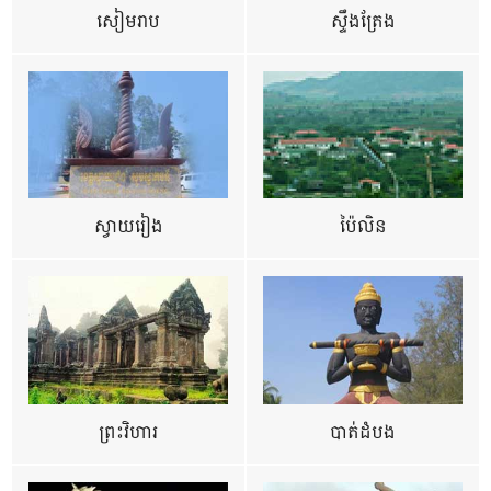
សៀមរាប
ស្ទឹងត្រែង
ស្វាយរៀង
ប៉ៃលិន
ព្រះវិហារ
បាត់ដំបង