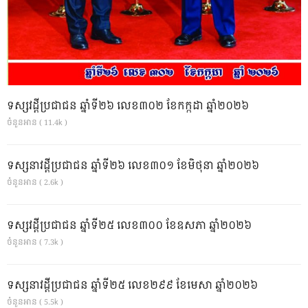
ទស្សវដ្តីប្រជាជន ឆ្នាំទី២៦ លេខ៣០២ ខែកក្កដា ឆ្នាំ២០២៦
ចំនួនអាន ( 11.4k )
ទស្សនាវដ្ដីប្រជាជន ឆ្នាំទី២៦ លេខ៣០១ ខែមិថុនា ឆ្នាំ២០២៦
ចំនួនអាន ( 2.6k )
ទស្សវដ្តីប្រជាជន ឆ្នាំទី២៥ លេខ៣០០ ខែឧសភា ឆ្នាំ២០២៦
ចំនួនអាន ( 7.3k )
ទស្សនាវដ្ដីប្រជាជន ឆ្នាំទី២៥ លេខ២៩៩ ខែមេសា ឆ្នាំ២០២៦
ចំនួនអាន ( 5.5k )