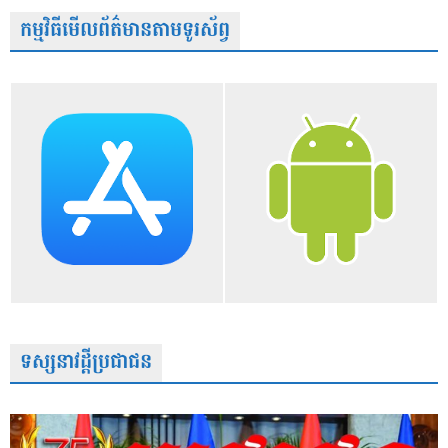
កម្មវិធីមើលព័ត៌មានតាមទូរស័ព្វ
ទស្សនាវដ្តីប្រជាជន