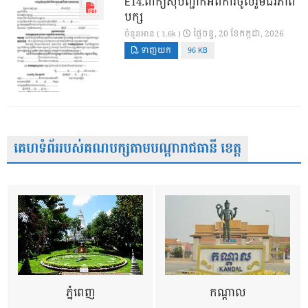
E14.ពាក្យសុំបញ្ជាក់អំពីការចូលរួមជីវភាព
បក្ស
ថ្ងៃ​ចន្ទ, 20 ខែ​កក្កដា, 2026
ចំនួនអាន ( 1.6k )
ទាញយក
96 KB
គេហទំព័ររបស់គណបក្សតាមបណ្តារាជធានី ខេត្ត
ភ្នំពេញ
កណ្តាល