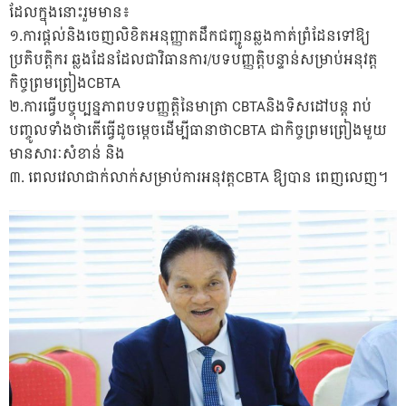
ដែលក្នុងនោះរួមមាន៖
១.ការផ្តល់និងចេញលិខិតអនុញ្ញាតដឹកជញ្ជូនឆ្លងកាត់ព្រំដែនទៅឱ្យ
ប្រតិបត្តិករ ឆ្លងដែនដែលជាវិធានការ/បទបញ្ញត្តិបន្ទាន់សម្រាប់អនុវត្ត
កិច្ចព្រមព្រៀងCBTA
២.ការធ្វើបច្ចុប្បន្នភាពបទបញ្ញត្តិនៃមាត្រា CBTAនិងទិសដៅបន្ត រាប់
បញ្ចូលទាំងថាតើធ្វើដូចម្តេចដើម្បីធានាថាCBTA ជាកិច្ចព្រមព្រៀងមួយ
មានសារៈសំខាន់ និង
៣. ពេលវេលាជាក់លាក់សម្រាប់ការអនុវត្តCBTA ឱ្យបាន ពេញលេញ។