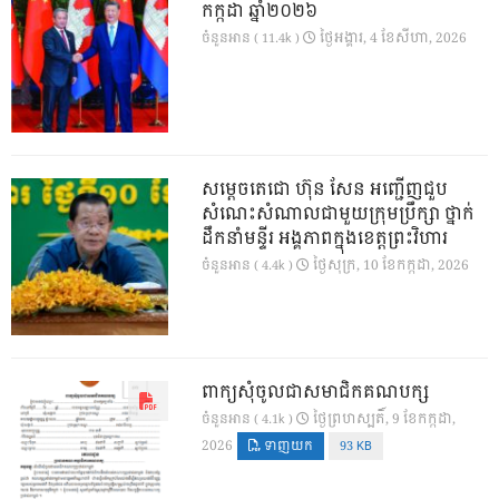
កក្កដា ឆ្នាំ២០២៦
ថ្ងៃ​អង្គារ, 4 ខែ​សីហា, 2026
ចំនួនអាន ( 11.4k )
សម្តេចតេជោ ហ៊ុន សែន អញ្ជើញជួប
សំណេះសំណាលជាមួយក្រុមប្រឹក្សា ថ្នាក់
ដឹកនាំមន្ទីរ អង្គភាពក្នុងខេត្តព្រះវិហារ
ថ្ងៃ​សុក្រ, 10 ខែ​កក្កដា, 2026
ចំនួនអាន ( 4.4k )
ពាក្យសុំចូលជាសមាជិកគណបក្ស
ថ្ងៃ​ព្រហស្បតិ៍, 9 ខែ​កក្កដា,
ចំនួនអាន ( 4.1k )
2026
ទាញយក
93 KB