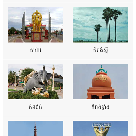
តាកែវ
កំពង់ស្ពឺ
កំពង់ធំ
កំពង់ឆ្នាំង