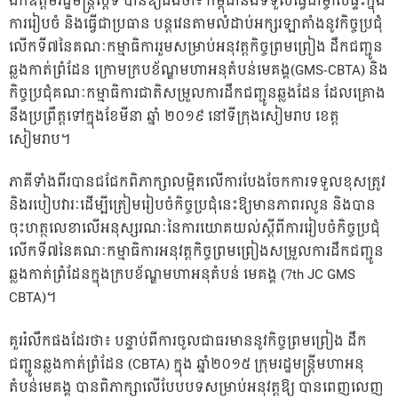
ឯកឧត្តមរដ្ឋមន្ត្រីស្ដីទី បានឱ្យដឹងថា៖ កម្ពុជានឹងទទួលធ្វើជាម្ចាស់ផ្ទះក្នុង
ការរៀបចំ និងធ្វើជាប្រធាន បន្តវេនតាមលំដាប់អក្សរឡាតាំងនូវកិច្ចប្រជុំ
លើកទី៧នៃគណៈកម្មាធិការរួមសម្រាប់អនុវត្តកិច្ចព្រមព្រៀង ដឹកជញ្ជូន
ឆ្លងកាត់ព្រំដែន ក្រោមក្របខ័ណ្ឌមហាអនុតំបន់មេគង្គ(GMS-CBTA) និង
កិច្ចប្រជុំគណៈកម្មាធិការជាតិសម្រួលការដឹកជញ្ជូនឆ្លងដែន ដែលគ្រោង
នឹងប្រព្រឹត្តទៅក្នុងខែមីនា ឆ្នាំ ២០១៩ នៅទីក្រុងសៀមរាប ខេត្ត
សៀមរាប។
ភាគីទាំងពីរបានជជែកពិភាក្សាលម្អិតលើការបែងចែកការទទួលខុសត្រូវ
និងរបៀបវារៈដើម្បីត្រៀមរៀបចំកិច្ចប្រជុំនេះឱ្យមានភាពរលូន និងបាន
ចុះហត្ថលេខាលើអនុស្សរណៈនៃការយោគយល់ស្តីពីការរៀបចំកិច្ចប្រជុំ
លើកទី៧នៃគណៈកម្មាធិការអនុវត្តកិច្ចព្រមព្រៀងសម្រួលការដឹកជញ្ជូន
ឆ្លងកាត់ព្រំដែនក្នុងក្របខ័ណ្ឌមហាអនុតំបន់ មេគង្គ (7th JC GMS
CBTA)។
គួររំលឹកផងដែរថា៖ បន្ទាប់ពីការចូលជាធរមាននូវកិច្ចព្រមព្រៀង ដឹក
ជញ្ជូនឆ្លងកាត់ព្រំដែន (CBTA) ក្នុង ឆ្នាំ២០១៥ ក្រុមរដ្ឋមន្រ្តីមហាអនុ
តំបន់មេគង្គ បានពិភាក្សាលើបែបបទសម្រាប់អនុវត្តឱ្យ បានពេញលេញ