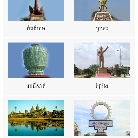
កំពង់ចាម
ក្រចេះ
ពោធិ៍សាត់
ព្រៃវែង