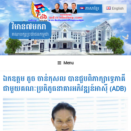
Skip
ភាសាខ្មែរ
English
to
content
វិមាន៧មករា
គណបក្សប្រជាជនកម្ពុជា
Menu
ឯកឧត្តម តូច ចាន់កុសល បានជួបពិភាក្សាទ្វេភាគី
ជាមួយគណៈប្រតិភូធនាគារអភិវឌ្ឍន៍អាស៊ី (ADB)