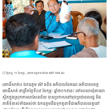
POSTED
ថ្ងៃ​ចន្ទ, 11 ខែ​កុម្ភៈ, 2019
អត្ថបទដោយ
MET KIM AU
ON
(ពោធិ៍សាត់)៖ ឯកឧត្តម ម៉ៅ ធនិន អភិបាលនៃគណៈអភិបាលខេត្ត
ពោធិ៍សាត់ នាព្រឹកថ្ងៃទី០៩ ខែកុម្ភៈ ឆ្នាំ២០១៩នេះ នៅសាលាឃុំតាលោ
ស្ថិតក្នុងស្រុកតាលោសែនជ័យ បានប្រកាសនៅមុខប្រជាពលរដ្ឋ និង
ភាគីទំនាស់ទាំងអស់ថា ឯកឧត្តមនឹងទុកតួនាទីជាអភិបាលខេត្តនៅ