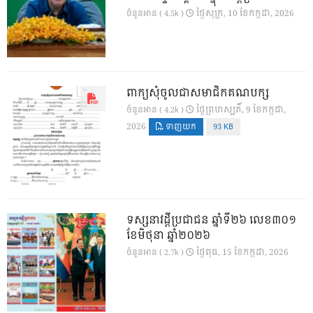
ថ្ងៃ​សុក្រ, 10 ខែ​កក្កដា, 2026
ចំនួនអាន ( 4.5k )
ពាក្យសុំចូលជាសមាជិកគណបក្ស
ថ្ងៃ​ព្រហស្បតិ៍, 9 ខែ​កក្កដា,
ចំនួនអាន ( 4.2k )
2026
ទាញយក
93 KB
ទស្សនាវដ្ដីប្រជាជន ឆ្នាំទី២៦ លេខ៣០១
ខែមិថុនា ឆ្នាំ២០២៦
ថ្ងៃ​ពុធ, 15 ខែ​កក្កដា, 2026
ចំនួនអាន ( 2.7k )