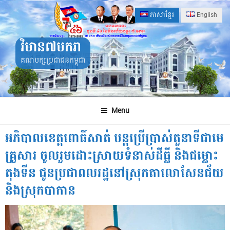
Skip
ភាសាខ្មែរ
English
to
content
វិមាន៧មករា
គណបក្សប្រជាជនកម្ពុជា
Menu
អភិបាលខេត្តពោធិ៍សាត់ បន្តប្រើប្រាស់តួនាទីជាមេ
គ្រួសារ ចូលរួមដោះស្រាយទំនាស់ដីធ្លី និងជម្លោះ
តុងទីន ជូនប្រជាពលរដ្ឋនៅស្រុកតាលោសែនជ័យ
និងស្រុកបាកាន