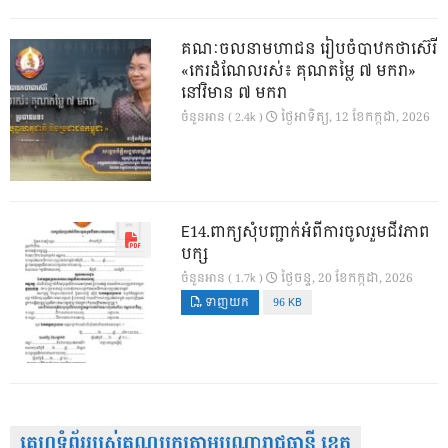
គណៈចលនាមហាជន រៀបចំបាឋកថាស៊េរី
«កេរដំណែលរស់៖ គុណតម្លៃ ៧ មករា»
នៅវិមាន ៧ មករា
ថ្ងៃ​អាទិត្យ, 12 ខែ​កក្កដា, 2026
ចំនួនអាន ( 2.4k )
E14.ពាក្យសុំបញ្ជាក់អំពីការចូលរួមជីវភាព
បក្ស
ថ្ងៃ​ចន្ទ, 20 ខែ​កក្កដា, 2026
ចំនួនអាន ( 1.7k )
ទាញយក
96 KB
គេហទំព័ររបស់គណបក្សតាមបណ្តារាជធានី ខេត្ត