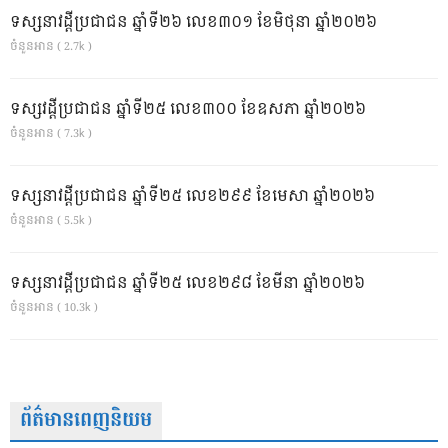
ទស្សនាវដ្ដីប្រជាជន ឆ្នាំទី២៦ លេខ៣០១ ខែមិថុនា ឆ្នាំ២០២៦
ចំនួនអាន ( 2.7k )
ទស្សវដ្តីប្រជាជន ឆ្នាំទី២៥ លេខ៣០០ ខែឧសភា ឆ្នាំ២០២៦
ចំនួនអាន ( 7.3k )
ទស្សនាវដ្ដីប្រជាជន ឆ្នាំទី២៥ លេខ២៩៩ ខែមេសា ឆ្នាំ២០២៦
ចំនួនអាន ( 5.5k )
ទស្សនាវដ្ដីប្រជាជន ឆ្នាំទី២៥ លេខ២៩៨ ខែមីនា ឆ្នាំ២០២៦
ចំនួនអាន ( 10.3k )
ព័ត៌មានពេញនិយម