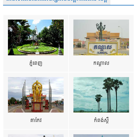
ភ្នំពេញ
កណ្តាល
តាកែវ
កំពង់ស្ពឺ