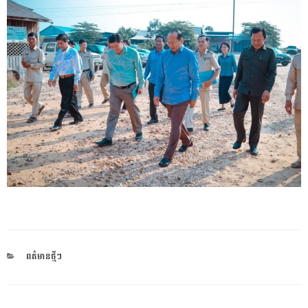
CATEGORIES
ពត៌មានថ្មីៗ