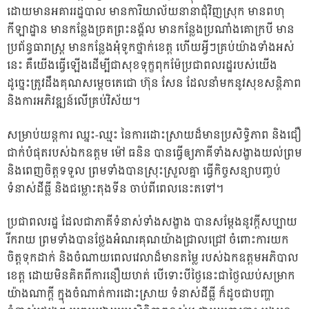
ដោយមានអគាររដ្ឋបាល មានការិយាល័យនានាជុំវិញស្រុក មានពហុ
កីឡាដ្ឋាន មានកន្លែងច្រតព្រះនង្គ័ល មានកន្លែងប្រណាំងគោក្របី មាន
ប្រព័ន្ធធារាស្ត្រ មានកន្លែងអុំទូកថ្នាក់ខេត្ត ហើយអ្វីៗគ្រប់យ៉ាងទាំងអស់
នេះ គឺយើងធ្វើឡើងដើម្បីជាសុខទុក្ខពុកម៉ែប្រជាពលរដ្ឋរបស់យើង
ដូច្នេះត្រូវដឹងគុណសម្តេចតេជោ ហ៊ុន សែន ដែលនាំមកនូវសុខសន្តិភាព
និងការអភិវឌ្ឍន៍លើគ្រប់វិស័យ។
សម្រាប់យន្តការ ឈ្នះ-ឈ្មះ នៃការដោះស្រាយដ៏មានប្រសិទ្ធិភាព និងជឿ
ជាក់បំផុតរបស់ឯកឧត្តម ម៉ៅ ធនិន បានធ្វើឲ្យភាគីទាំងសង្ខាងយល់ព្រម
និងពេញចិត្តទទួល ព្រមទាំងបានស្រុះស្រួលគ្នា ធ្វើកិច្ចសន្យាបញ្ចប់
ទំនាស់ដីធ្លី និងជម្លោះតុងទីន ចាប់ពីពេលនេះតទៅ។
ប្រជាពលរដ្ឋ ដែលជាភាគីទំនាស់ទាំងសង្ខាង បានសម្តែងនូវក្តីសប្បាយ
រីករាយ ព្រមទាំងបានថ្លែងអំណរគុណយ៉ាងជ្រាលជ្រៅ ចំពោះការយក
ចិត្តទុកដាក់ និងចំណាយពេលវេលាដ៏មានតម្លៃ របស់ឯកឧត្តមអភិបាល
ខេត្ត ដោយមិនគិតពីការនឿយហត់ បើទោះបីថ្ងៃនេះជាថ្ងៃឈប់សម្រាក
យ៉ាងណាក្តី ក្នុងចំណាត់ការដោះស្រាយ ទំនាស់ដីធ្លី ក៏ដូចជាបញ្ហា