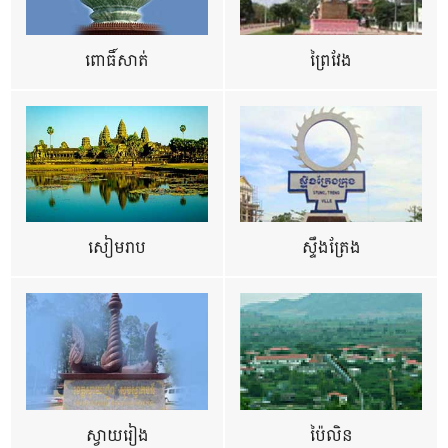
ពោធិ៍សាត់
ព្រៃវែង
សៀមរាប
ស្ទឹងត្រែង
ស្វាយរៀង
ប៉ៃលិន