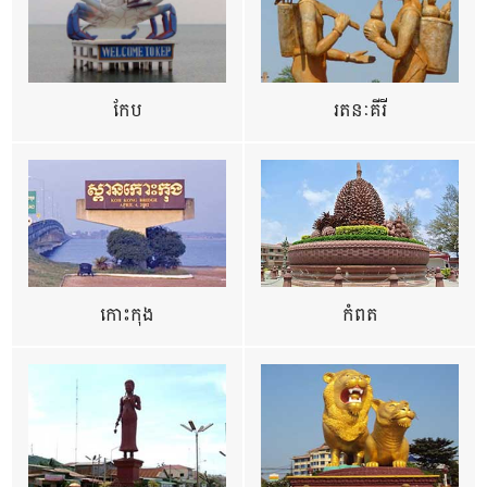
កែប
រតនៈគីរី
កោះកុង
កំពត