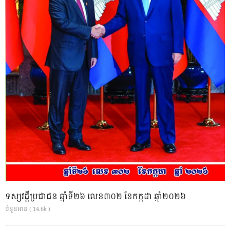
ទស្សវដ្តីប្រជាជន ឆ្នាំទី២៦ លេខ៣០២ ខែកក្កដា ឆ្នាំ២០២៦
ចំនួនអាន ( 14.6k )