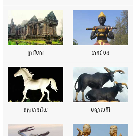
ព្រះវិហារ
បាត់ដំបង
ឧត្ដរមានជ័យ
មណ្ឌលគីរី