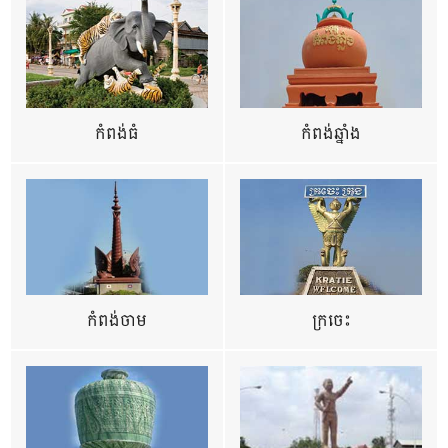
កំពង់ធំ
កំពង់ឆ្នាំង
កំពង់ចាម
ក្រចេះ