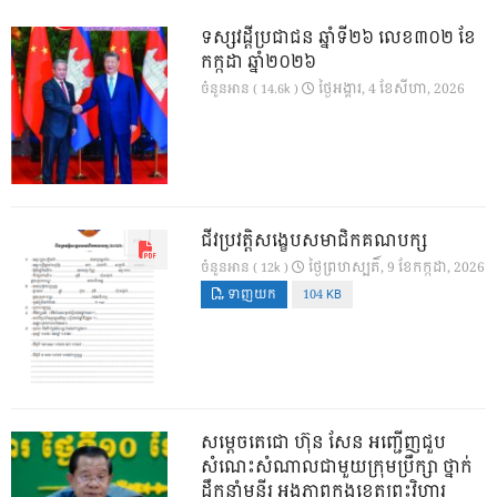
ទស្សវដ្តីប្រជាជន ឆ្នាំទី២៦ លេខ៣០២ ខែ
កក្កដា ឆ្នាំ២០២៦
ថ្ងៃ​អង្គារ, 4 ខែ​សីហា, 2026
ចំនួនអាន ( 14.6k )
ជីវប្រវត្តិសង្ខេបសមាជិកគណបក្ស
ថ្ងៃ​ព្រហស្បតិ៍, 9 ខែ​កក្កដា, 2026
ចំនួនអាន ( 12k )
ទាញយក
104 KB
សម្តេចតេជោ ហ៊ុន សែន អញ្ជើញជួប
សំណេះសំណាលជាមួយក្រុមប្រឹក្សា ថ្នាក់
ដឹកនាំមន្ទីរ អង្គភាពក្នុងខេត្តព្រះវិហារ