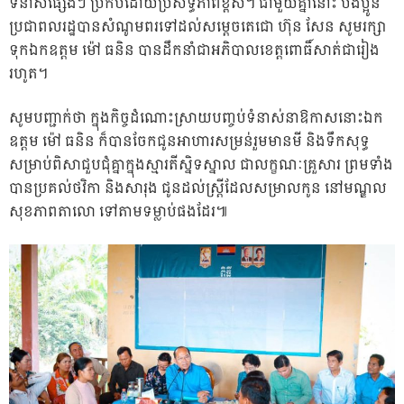
ទំនាស់ផ្សេងៗ ប្រកបដោយប្រសិទ្ធិភាពខ្ពស់។ ជាមួយគ្នានោះ បងប្អូន
ប្រជាពលរដ្ឋបានសំណូមពរទៅដល់សម្តេចតេជោ ហ៊ុន សែន សូមរក្សា
ទុកឯកឧត្តម ម៉ៅ ធនិន បានដឹកនាំជាអភិបាលខេត្តពោធិ៍សាត់ជារៀង
រហូត។
សូមបញ្ជាក់ថា ក្នុងកិច្ចដំណោះស្រាយបញ្ចប់ទំនាស់នាឱកាសនោះឯក
ឧត្តម ម៉ៅ ធនិន ក៏បានចែកជូនអាហារសម្រន់រួមមានមី និងទឹកសុទ្ធ
សម្រាប់ពិសាជួបជុំគ្នាក្នុងស្មារតីស្និទស្នាល ជាលក្ខណៈគ្រួសារ ព្រមទាំង
បានប្រគល់ថវិកា និងសារុង ជូនដល់ស្ត្រីដែលសម្រាលកូន នៅមណ្ឌល
សុខភាពតាលោ ទៅតាមទម្លាប់ផងដែរ៕