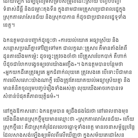
ដោយឡែក ដើម្បីចូលរួមសម្របសម្រួលដោះស្រាយ បញ្ចប់បញ្ហា
ទំនាស់ដីធ្លី និងជម្លោះតុងទីន ក្នុងនាមជាមេគ្រួសារប្រជាពលរ
ដ្ឋក្នុង
ស្រុកតាលោសែនជ័យ និងស្រុកបាកាន ក៏ដូចជាប្រជាពលរដ្ឋទូទាំង
ខេត្ត។
ឯកឧត្តមបានបញ្ជាក់ដូច្នេះថា «ការយល់យោគ អធ្យាស្រ័យ និង
សន្តោសប្រណីគ្នាទៅវិញទៅមក ជាលក្ខណៈគ្រួសារ គឺមានតាំងតែពី
ដូនតាយើងមកម៉្លេះ ដូចច្នេះត្រូវចងចាំថា បើគ្រួសារបែកបាក់ គឺហាក់
បីដូចជាហែកបង្វេចឲ្យចោរយ៉ាងអញ្ចឹង»។ ឯកឧត្តមបានបន្ថែមថា
«អ្នកយកដីគេត្រូវឲ្យគេ អ្នកជំពាក់លុយគេ ត្រូវសងគេ បើទោះបីជាមាន
ការលើសលោះយ៉ាងណាក្តី យើងត្រូវតែយោគយល់អធ្យាស្រ័យគ្នា និង
មានគំនិតចូលរួមបញ្ចប់រឿងទាំងអស់គ្មា លុយយើងអាចរកបានទេ
សំខាន់បំផុតគឺភាពយុត្តិធម៌»។
នៅក្នុងឱកាសនោះ ឯកឧត្តមបាន ឲ្យដឹងផងដែរថា នៅពេលខាងមុខ
យើងនឹងមានស្រុកថ្មីមួយមានឈ្មោះថា «ស្រុកតាលោសែនជ័យ» ហើយ
ស្រុកថ្មីនេះ គឺជាស្រុកគំរូដែលលេចធ្លោទូទាំងខេត្ត មានរចនាសម្ព័ន្ធរូបវ័ន្ត
ដែលសាងសង់ឡើងឲ្យមើលពីលើឃើញថា ក្នុងសម័យតេជោសែន