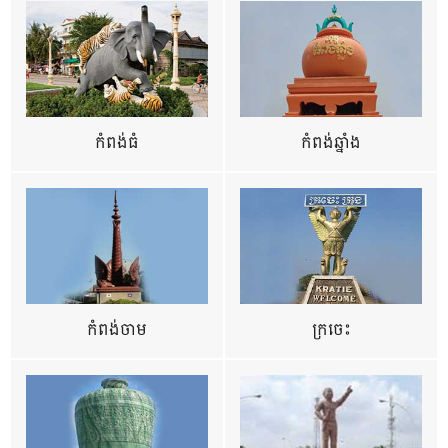
កំពង់ធំ
កំពង់ឆ្នាំង
កំពង់ចាម
ក្រចេះ