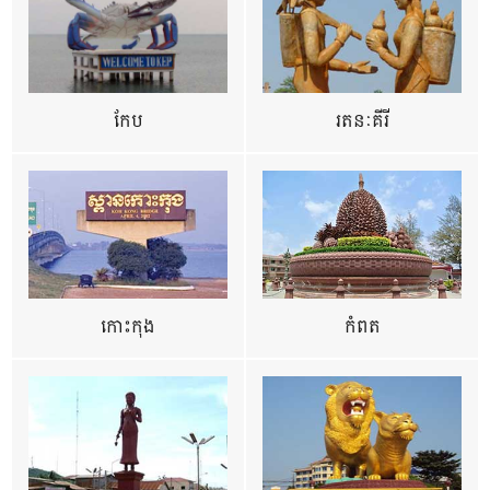
កែប
រតនៈគីរី
កោះកុង
កំពត