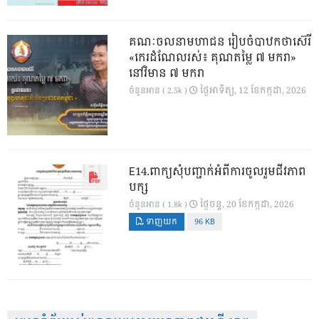
គណៈចលនាមហាជន រៀបចំបាឋកថាស៊េរី
«កេរដំណែលរស់៖ គុណតម្លៃ ៧ មករា»
នៅវិមាន ៧ មករា
ថ្ងៃ​អាទិត្យ, 12 ខែ​កក្កដា, 2026
ចំនួនអាន ( 2.5k )
E14.ពាក្យសុំបញ្ជាក់អំពីការចូលរួមជីវភាព
បក្ស
ថ្ងៃ​ចន្ទ, 20 ខែ​កក្កដា, 2026
ចំនួនអាន ( 1.8k )
ទាញយក
96 KB