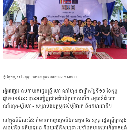
POSTED
ថ្ងៃ​ចន្ទ, 11 ខែ​កុម្ភៈ, 2019
អត្ថបទដោយ
SREY MOCH
ON
(ភ្នំពេញ)៖
ឧបនាយករដ្ឋមន្ត្រី ហោ ណាំហុង នាព្រឹកថ្ងៃទី១១ ខែកុម្ភៈ
ឆ្នាំ២០១៩នេះ បានអញ្ជើញជាអធិបតីប្រកាសបើក «មូលនិធិ ហោ
ណាំហុង-បូរីហោ» សម្រាប់ឧបត្ថម្ភដល់បុរីទារក និងកុមារជាតិ។
នៅក្នុងពិធីនេះដែរ ក៏មានការចូលរួមពីឯកឧត្តម វង សូត្រ រដ្ឋមន្ត្រីក្រសួង
សង្គមកិច្ច អតីយុទ្ធជន និងយុវនីតិសម្បទា រួមទាំងកុមារកុមារកំព្រាគថ្លង់