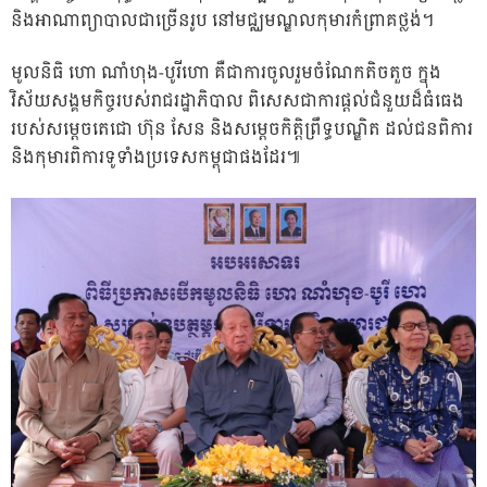
និងអាណាព្យាបាលជាច្រើនរូប នៅមជ្ឈមណ្ឌលកុមារកំព្រាគថ្លង់។
មូលនិធិ ហោ ណាំហុង-បូរីហោ គឺជាការចូលរួមចំណែកតិចតួច ក្នុង
វិស័យសង្គមកិច្ចរបស់រាជរដ្ឋាភិបាល ពិសេសជាការផ្តល់ជំនួយដ៏ធំធេង
របស់សម្ដេចតេជោ ហ៊ុន សែន និងសម្ដេចកិត្តិព្រឹទ្ធបណ្ឌិត ដល់ជនពិការ
និងកុមារពិការទូទាំងប្រទេសកម្ពុជាផងដែរ៕