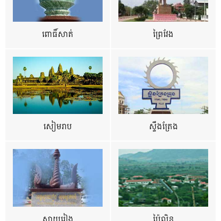
ពោធិ៍សាត់
ព្រៃវែង
សៀមរាប
ស្ទឹងត្រែង
ស្វាយរៀង
ប៉ៃលិន