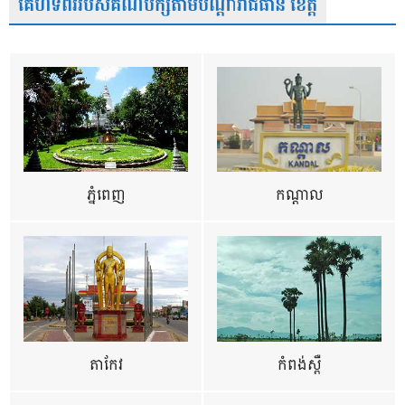
គេហទំព័ររបស់គណបក្សតាមបណ្តារាជធានី ខេត្ត
ភ្នំពេញ
កណ្តាល
តាកែវ
កំពង់ស្ពឺ