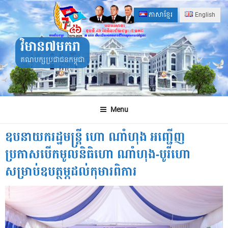
Skip
ភាសាខ្មែរ
English
to
content
វិមាន៧មករា
គណបក្សប្រជាជនកម្ពុជា
Menu
ឧបនាយករដ្ឋមន្រ្ដី ហោ​​ ណាំហុង អញ្ជើញ
ប្រកាសបើកមូលនិធិហោ ណាំហុង-បូរីហោ
សម្រាប់ឧបត្ថម្ភដល់កុមារពិការ