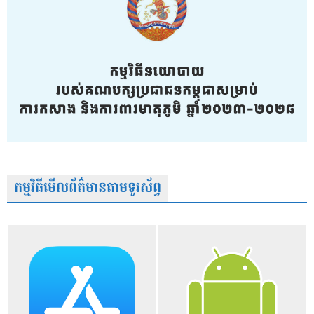
កម្មវិធីមើលព័ត៌មានតាមទូរស័ព្វ