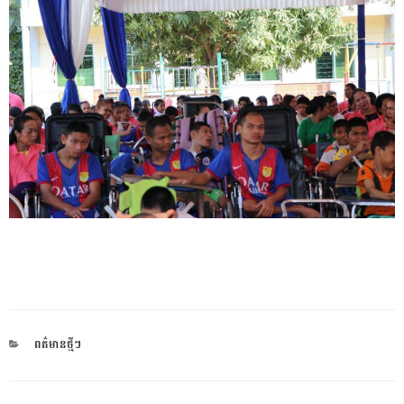
CATEGORIES
ពត៌មានថ្មីៗ