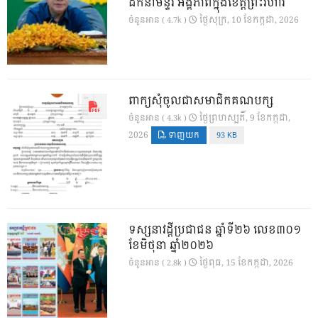
ដឹកនាំមន្ទីរ អង្គភាពក្នុងខេត្តព្រះវិហារ
ថ្ងៃ​សុក្រ, 10 ខែ​កក្កដា, 2026
ចំនួនអាន ( 4.7k )
ពាក្យសុំចូលជាសមាជិកគណបក្ស
ថ្ងៃ​ព្រហស្បតិ៍, 9 ខែ​កក្កដា,
ចំនួនអាន ( 4.3k )
2026
ទាញយក
93 KB
ទស្សនាវដ្ដីប្រជាជន ឆ្នាំទី២៦ លេខ៣០១
ខែមិថុនា ឆ្នាំ២០២៦
ថ្ងៃ​ពុធ, 15 ខែ​កក្កដា, 2026
ចំនួនអាន ( 2.8k )