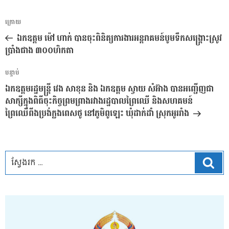
ការ​
អត្ថបទ
ក្រោយ
នាំទិស​
មុន
ឯកឧត្តម ម៉ៅ ហាក់ បានចុះពិនិត្យការងារអន្តរាគមន៍បូមទឹកសង្រ្គោះស្រូវ
ប្រកាស
ប្រាំងជាង​ ៣០០ហិកតា
អត្ថបទ
បន្ទាប់
បន្ទាប់
ឯកឧត្តមរដ្ឋមន្រ្តី វេង សាខុន និង ឯកឧត្តម ស្វាយ សំអ៊ាង បានអញ្ជើញជា
សាក្សីក្នុងពិធីចុះកិច្ចព្រមព្រាងរវាងរដ្ឋបាលព្រៃឈើ និងសហគមន៍
ព្រៃឈើពីងប្រង់ក្លងពេសថូ នៅភូមិពូឡេះ ឃុំដាក់ដាំ ស្រុកអូររាំង
ស្វែ