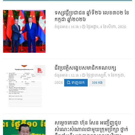
ទស្សវដ្តីប្រជាជន ឆ្នាំទី២៦ លេខ៣០២ ខែ
កក្កដា ឆ្នាំ២០២៦
ថ្ងៃ​អង្គារ, 4 ខែ​សីហា, 2026
ចំនួនអាន ( 16.3k )
ជីវប្រវត្តិសង្ខេបសមាជិកគណបក្ស
ថ្ងៃ​ព្រហស្បតិ៍, 9 ខែ​កក្កដា,
ចំនួនអាន ( 12.1k )
2026
ទាញយក
104 KB
សម្តេចតេជោ ហ៊ុន សែន អញ្ជើញជួប
សំណេះសំណាលជាមួយក្រុមប្រឹក្សា ថ្នាក់