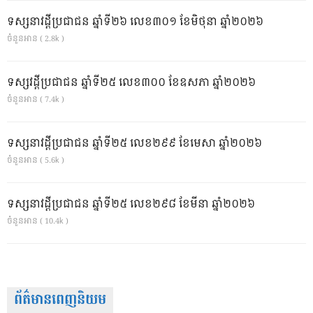
ទស្សនាវដ្ដីប្រជាជន ឆ្នាំទី២៦ លេខ៣០១ ខែមិថុនា ឆ្នាំ២០២៦
ចំនួនអាន ( 2.8k )
ទស្សវដ្តីប្រជាជន ឆ្នាំទី២៥ លេខ៣០០ ខែឧសភា ឆ្នាំ២០២៦
ចំនួនអាន ( 7.4k )
ទស្សនាវដ្ដីប្រជាជន ឆ្នាំទី២៥ លេខ២៩៩ ខែមេសា ឆ្នាំ២០២៦
ចំនួនអាន ( 5.6k )
ទស្សនាវដ្ដីប្រជាជន ឆ្នាំទី២៥ លេខ២៩៨ ខែមីនា ឆ្នាំ២០២៦
ចំនួនអាន ( 10.4k )
ព័ត៌មានពេញនិយម