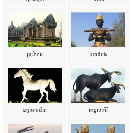
ព្រះវិហារ
បាត់ដំបង
ឧត្ដរមានជ័យ
មណ្ឌលគីរី