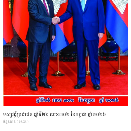
ទស្សវដ្តីប្រជាជន ឆ្នាំទី២៦ លេខ៣០២ ខែកក្កដា ឆ្នាំ២០២៦
ចំនួនអាន ( 16.3k )