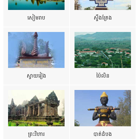
សៀមរាប
ស្ទឹងត្រែង
ស្វាយរៀង
ប៉ៃលិន
ព្រះវិហារ
បាត់ដំបង