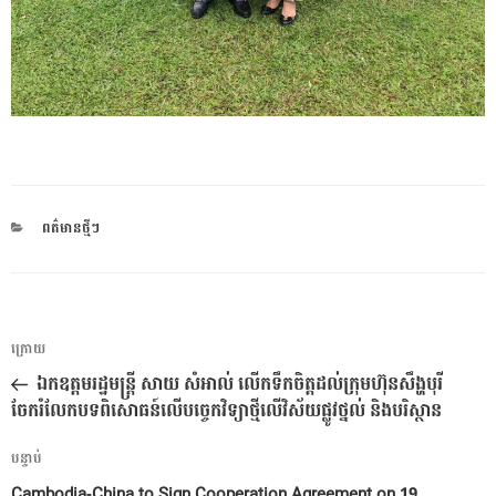
CATEGORIES
ពត៌មានថ្មីៗ
ការ​
អត្ថបទ
ក្រោយ
នាំទិស​
មុន
ឯកឧត្តមរដ្ឋមន្រ្តី សាយ សំអាល់ លើកទឹកចិត្តដល់ក្រុមហ៊ុនសឹង្ហបុរី
ប្រកាស
ចែករំលែកបទពិសោធន៍លើបច្ចេកវិទ្យាថ្មីលើវិស័យផ្លូវថ្នល់ និងបរិស្ថាន
អត្ថបទ
បន្ទាប់
បន្ទាប់
Cambodia-China to Sign Cooperation Agreement on 19