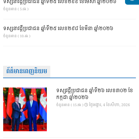
ទស្សនាវដ្ដីប្រជាជន ឆ្នាំទី២៥ លេខ២៩៩ ខែមេសា ឆ្នាំ២០២៦
ចំនួនអាន ( 5.6k )
ទស្សនាវដ្ដីប្រជាជន ឆ្នាំទី២៥ លេខ២៩៨ ខែមីនា ឆ្នាំ២០២៦
ចំនួនអាន ( 10.4k )
ព័ត៌មានពេញនិយម
ទស្សវដ្តីប្រជាជន ឆ្នាំទី២៦ លេខ៣០២ ខែ
កក្កដា ឆ្នាំ២០២៦
ថ្ងៃ​អង្គារ, 4 ខែ​សីហា, 2026
ចំនួនអាន ( 15.8k )