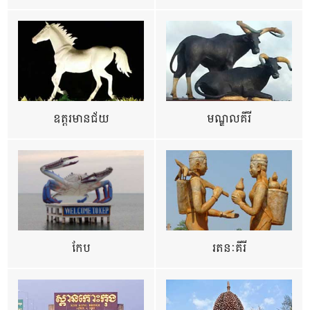
ឧត្ដរមានជ័យ
មណ្ឌលគីរី
កែប
រតនៈគីរី