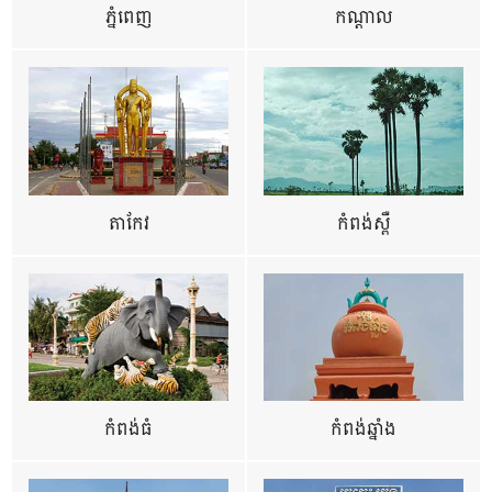
ភ្នំពេញ
កណ្តាល
តាកែវ
កំពង់ស្ពឺ
កំពង់ធំ
កំពង់ឆ្នាំង