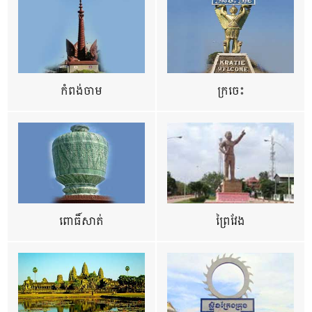
កំពង់ចាម
ក្រចេះ
ពោធិ៍សាត់
ព្រៃវែង