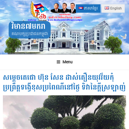
Skip
ភាសាខ្មែរ
English
to
content
វិមាន៧មករា
គណបក្សប្រជាជនកម្ពុជា
Menu
សម្តេចតេជោ ហ៊ុន សែន ដាស់តឿនយុវវ័យកុំ
ប្រព្រឹត្តទង្វើខុសប្រពៃណីនៅថ្ងៃ ទិវានៃក្តីស្រឡាញ់