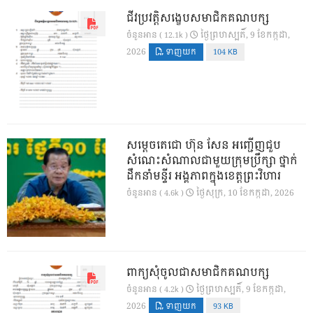
ជីវប្រវត្តិសង្ខេបសមាជិកគណបក្ស
ថ្ងៃ​ព្រហស្បតិ៍, 9 ខែ​កក្កដា,
ចំនួនអាន ( 12.1k )
2026
ទាញយក
104 KB
សម្តេចតេជោ ហ៊ុន សែន អញ្ជើញជួប
សំណេះសំណាលជាមួយក្រុមប្រឹក្សា ថ្នាក់
ដឹកនាំមន្ទីរ អង្គភាពក្នុងខេត្តព្រះវិហារ
ថ្ងៃ​សុក្រ, 10 ខែ​កក្កដា, 2026
ចំនួនអាន ( 4.6k )
ពាក្យសុំចូលជាសមាជិកគណបក្ស
ថ្ងៃ​ព្រហស្បតិ៍, 9 ខែ​កក្កដា,
ចំនួនអាន ( 4.2k )
2026
ទាញយក
93 KB