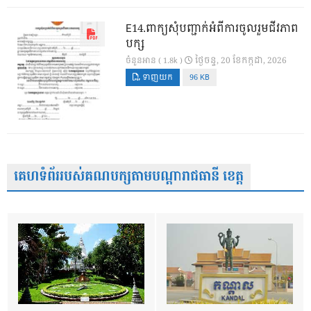
E14.ពាក្យសុំបញ្ជាក់អំពីការចូលរួមជីវភាព
បក្ស
ថ្ងៃ​ចន្ទ, 20 ខែ​កក្កដា, 2026
ចំនួនអាន ( 1.8k )
ទាញយក
96 KB
គេហទំព័ររបស់គណបក្សតាមបណ្តារាជធានី ខេត្ត