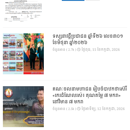
ទស្សនាវដ្ដីប្រជាជន ឆ្នាំទី២៦ លេខ៣០១
ខែមិថុនា ឆ្នាំ២០២៦
ថ្ងៃ​ពុធ, 15 ខែ​កក្កដា, 2026
ចំនួនអាន ( 2.7k )
គណៈចលនាមហាជន រៀបចំបាឋកថាស៊េរី
«កេរដំណែលរស់៖ គុណតម្លៃ ៧ មករា»
នៅវិមាន ៧ មករា
ថ្ងៃ​អាទិត្យ, 12 ខែ​កក្កដា, 2026
ចំនួនអាន ( 2.5k )