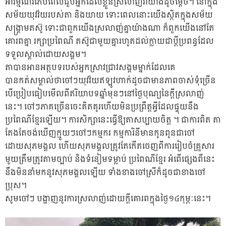
អារម្មណ៍រំភើបពេលជួបអ្នកដែលខ្លួនស្រលាញ់វាយ៉ាងដូចម្តេច។ នៅក្នុង
សម័យយុវវ័យរបស់តា និងយាយ ទោះពេលនោះយើងស្ថិតក្នុងសម័យ
សង្គ្រាមតស៊ូ ទោះជាពួកយើងស្រលាញ់គ្នាយ៉ាងណា ក៏ពួកយើងនៅតែ
គោរពគ្នា រក្សាប្រពៃណី តស៊ូជាមួយគ្នារហូតដល់ក្លាយជាប្តីប្រពន្ធដែល
ទទួលស្គាល់ដោយសង្គម។
តាបានអានអត្ថបទរបស់អ្នកស្រាវជ្រាវសង្គមម្នាក់ដែលគេ
បានកត់សម្គាល់ថាចៅៗយុវវ័យឥឡូវហាក់ដូចជាមានភាពចាស់ទុំច្រើន
បើប្រៀបធៀបមើលពីឥរិយាបទឆ្នាំមុនៗនៅថ្ងៃបុណ្យនៃក្តីស្រលាញ់
នេះ។ ចៅៗភាគច្រើនចេះគិតគូរហើយមិនប្រព្រឹត្តអ្វីដែលផ្ទុយនឹង
ប្រពៃណីខ្មែរឡើយ។ ការសិក្សានេះធ្វើឱ្យតាសប្បាយចិត្ត ។ ជាការពិត តា
តែងតែចង់ឃើញក្មួយៗចៅៗកម្មករ កម្មការិនីមានកូនពូនជាចៅ
ដោយសុភមង្គល ហើយសុភមង្គលត្រូវតែកើតចេញពីការរៀបចំគ្រួសារ
មួយត្រឹមត្រូវតាមច្បាប់ និងទំនៀមទម្លាប់ ប្រពៃណីខ្មែរ អំពើផ្សេងពីនេះ
នឹងមិននាំមកនូវសុភមង្គលឡើយ ទាំងខាងចៅស្រីក៏ដូចជាខាងចៅ
ប្រុស។
សូមចៅៗ បង្ហាញនូវការស្រលាញ់ដោយក្តីគោរពក្នុងថ្ងៃ១៤កុម្ភៈនេះ។