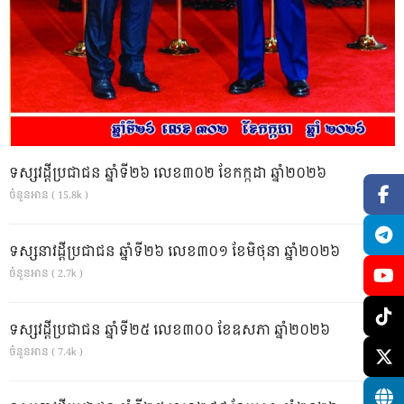
ទស្សវដ្តីប្រជាជន ឆ្នាំទី២៦ លេខ៣០២ ខែកក្កដា ឆ្នាំ២០២៦
ចំនួនអាន ( 15.8k )
ទស្សនាវដ្ដីប្រជាជន ឆ្នាំទី២៦ លេខ៣០១ ខែមិថុនា ឆ្នាំ២០២៦
ចំនួនអាន ( 2.7k )
ទស្សវដ្តីប្រជាជន ឆ្នាំទី២៥ លេខ៣០០ ខែឧសភា ឆ្នាំ២០២៦
ចំនួនអាន ( 7.4k )