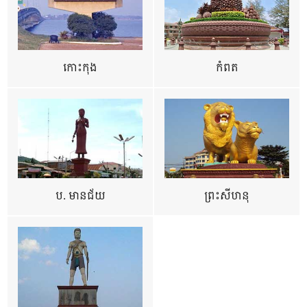
កោះកុង
កំពត
ប. មានជ័យ
ព្រះសីហនុ