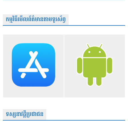
កម្មវិធីមើលព័ត៌មានតាមទូរស័ព្វ
ទស្សនាវដ្តីប្រជាជន