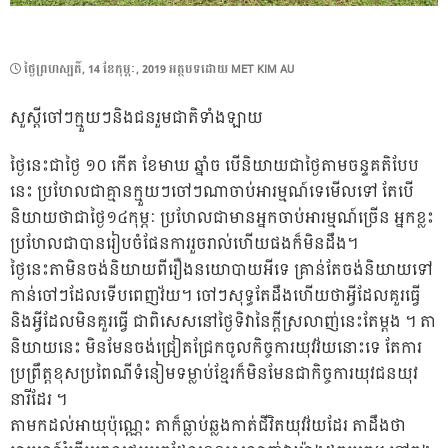
POSTED
ថ្ងៃ​ព្រហស្បតិ៍, 14 ខែ​កុម្ភៈ, 2019
អត្ថបទដោយ
MET KIM AU
ON
សួស្ដីចៅៗក្មួយៗនិងជនរួមជាតិទាំងឡាយ
ថ្ងៃនេះជាថ្ងៃ ១០ កើត ខែមាឃ ឆ្នាំច បើនិយាយជាថ្ងៃតាមចន្ទគតិបែប
នេះ ប្រហែលជាគ្មានក្មួយៗចៅៗណាចាប់អារម្មណ៍ទេមើលទៅ តែបើ
និយាយថាជាថ្ងៃ១៤កុម្ភៈ ប្រហែលជាមានអ្នកចាប់អារម្មណ៍ច្រើន អ្នកខ្លះ
ប្រហែលជាបានរៀបចំផែនការរួចរាល់ហើយផងក៏មិនដឹង។
ថ្ងៃនេះតាមិនចង់និយាយពីរឿងនយោបាយអីទេ គ្រាន់តែចង់និយាយទៅ
កាន់ចៅៗដែលទើបពេញវ័យ។ ចៅៗសុទ្ធតែដឹងហើយថាអ្វីដែលគួរធ្វើ
និងអ្វីដែលមិនគួរធ្វើ ជាពិសេសនៅថ្ងៃទិវានៃក្តីស្រលាញ់នេះតែម្តង ។ តា
និយាយនេះ មិនមែនចង់ជ្រៀតជ្រែកចូលកិច្ចការយុវវ័យនោះទេ
តែការ
ប្រព្រឹត្តខុសប្រពៃណីទំនៀមទម្លាប់ខ្មែរក៏មិនមែនជាកិច្ចការយុវជនយុវ
នារីដែរ ។
តាមកដល់អាយុប៉ុណ្ណេះ តាក៏ធ្លាប់ឆ្លងកាត់ជីវិតយុវវ័យដែរ តាដឹងថា