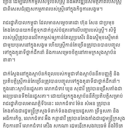
ច្រើន ដើម្បីលើកកម្ពស់សិទ្ធិរបស់ស្ត្រី និងអភិវឌ្ឍន៍សមត្ថភាពរបស់ស្ត្រី
ជាពិសេសជំរុញសកម្មភាពរបស់ស្ត្រីទៅក្នុងកិច្ចការសង្គម។
រាជរដ្ឋាភិបាលកម្ពុជា ដែលមានសម្តេចតេជោ ហ៊ុន សែន ជាប្រមុខ
តែងតែបានយកចិត្តទុកដាក់ខ្ពស់បំផុតទៅលើបញ្ហារបស់ស្ត្រី។ សិទ្ធិ
របស់ស្ត្រីត្រូវបានលើកកម្ពស់ឲ្យកាន់តែល្អប្រសើរ និងស្មើមុខស្មើមាត់
ជាមួយបុរសនៅក្នុងសង្គម ហើយស្ត្រីកាន់តែច្រើនត្រូវបានបានបញ្ចូល
ទៅក្នុងតួនាទីថ្នាក់ដឹកនាំ និងការសម្រេចចិត្តនៅតាមក្រសួងស្ថាប័ន
នានា។
ជាក់ស្តែងនៅក្នុងស្ថាប័នកំពូលរបស់កម្ពុជាទាំងស្ថាប័ននីតបញ្ញត្តិ និង
ប្រតិបត្តិស្ត្រីកាន់តែច្រើនត្រូវបានបញ្ចូលទៅក្នុងតួនាទីជាថ្នាក់ដឹកនាំ។
ក្នុងនោះស្ថាប័នរដ្ឋសភា លោកជំទាវ ឃួន សុដារី ត្រូវបានជ្រើសតាំងជា
អនុប្រធានទី២នៃរដ្ឋសភា។ ដោយឡែកក្នុងស្ថាប័ននីតិប្រតិបត្តិសម្រាប់
រាជរដ្ឋាភិបាលអាណត្តិទី៦នេះ លោកជំទាវ ម៉ែន សំអន ត្រូវបាន
តែងតាំងជារដ្ឋមន្ត្រីក្រសួងទំនាក់ទំនងជាមួយរដ្ឋសភា ព្រឹទ្ធសភា និង
អធិការកិច្ច, លោកជំទាវ អ៊ឹង កន្ថាផាវី ត្រូវបានតែងតាំងជារដ្ឋមន្ត្រីក្រសួង
កិច្ចការនារី លោកជំទាវ ភឿង សកុណា រដ្ឋមន្ត្រីក្រសួងវប្បធម៌ និងវិចិត្រ