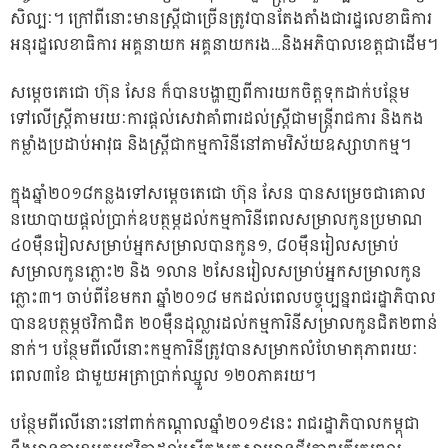
សិល្បៈ។ ក្រៅពីនោះមានស្ត្រីជាច្រើនត្រូវបានតែងតាំងជារដ្ឋលេខាធិការ
អនុរដ្ឋលេខាធិការ អគ្គនាយក អគ្គនាយករង…និងអភិបាលខេត្តជាដើម។
សម្តេចតេជោ ហ៊ុន សែន ក៏បានបង្ហាញពីការយកចិត្តទុកដាក់បន្ថែម
ទៅលើស្ត្រីតាមរយៈការផ្តល់សេវាគាំពារដល់ស្ត្រីជាមន្ត្រីរាជការ និងកង
កម្លាំងប្រដាប់អាវុធ និងស្ត្រីជាកម្មការិនីនៅតាមវិស័យឧស្សាហកម្ម។
ក្នុងឆ្នាំ២០១៨កន្លងទៅសម្តេចតេជោ ហ៊ុន សែន បានសម្រេចជាគោល
នយោបាយផ្តល់ប្រាក់ឧបត្ថម្ភដល់កម្មការិនីពេលសម្រាលកូនប្រមាណ
៤០ម៉ឺនរៀលសម្រាប់អ្នកសម្រាលបានកូន១, ៨០ម៉ឹនរៀលសម្រាប់
សម្រាលកូនភ្លោះ២ និង ១លាន ២សែនរៀលសម្រាប់អ្នកសម្រាលកូន
ភ្លោះ៣។ ចាប់ពីខែមករា ឆ្នាំ២០១៨ មកដល់ពេលបច្ចុប្បន្នរាជរដ្ឋាភិបាល
បានឧបត្ថម្ភថវិកាជិត ២០ម៉ឺនដុល្លារដល់កម្មការិនីសម្រាលកូនជិត២ពាន់
នាក់។ បន្ថែមពីលើនោះកម្មការិនីត្រូវបានសម្រាកលំហែមាតុភាពរយៈ
ពេល៣ខែ ជាមួយអត្រាប្រាក់ឈ្នួល ១២០ភាគរយ។
បន្ថែមពីលើនោះនៅពាក់កណ្តាលឆ្នាំ២០១៩នេះ រាជរដ្ឋាភិបាលកម្ពុជា