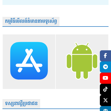
កម្មវិធីមើលព័ត៌មានតាមទូរស័ព្វ
ទស្សនាវដ្តីប្រជាជន