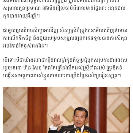
នឹងមានការឧបត្ថម្ភថវិកាដល់ស្រ្តីក្នុងគ្រួសារមានជីវភាពក្រីក្រពេល
សម្រាលកូនប្រមាណ ៧៦ម៉ឺនរៀលចាប់ពីពេលមានផ្ទៃពោះ រហូតដល់
កូនមានអាយុពីរឆ្នាំ។
ជាមួយគ្នាលើការសិក្សាអប់រំវិញ សិស្សស្រីក៏ត្រូវបានមើលឃើញថាមាន
ការលើកទឹកចិត្ត និងជួយសម្របសម្រួលឲ្យពួកគេទទួលបានការសិក្សា
អប់រំកាន់តែខ្ពស់ផងដែរ។
បើទោះបីជាយ៉ាងណាជារៀងរាល់ឆ្នាំក្នុងកិច្ចប្រជុំបូកសរុបការងារនេះស
ម្តេចតេជោ ហ៊ុន សែន តែងតែក្រើនរំលឹកដល់ស្រ្តីទាំងអស់ ត្រូវខិតខំ
បង្កើនសមត្ថភាពរបស់ខ្លួនតាមរយៈការប្រឹងប្រែងសិក្សារៀនសូត្រ៕