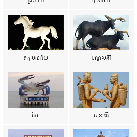
ព្រះវិហារ
បាត់ដំបង
ឧត្ដរមានជ័យ
មណ្ឌលគីរី
កែប
រតនៈគីរី