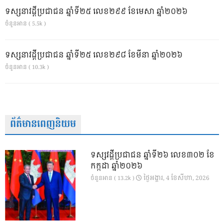
ទស្សនាវដ្ដីប្រជាជន ឆ្នាំទី២៥ លេខ២៩៩ ខែមេសា ឆ្នាំ២០២៦
ចំនួនអាន ( 5.5k )
ទស្សនាវដ្ដីប្រជាជន ឆ្នាំទី២៥ លេខ២៩៨ ខែមីនា ឆ្នាំ២០២៦
ចំនួនអាន ( 10.3k )
ព័ត៌មានពេញនិយម
ទស្សវដ្តីប្រជាជន ឆ្នាំទី២៦ លេខ៣០២ ខែ
កក្កដា ឆ្នាំ២០២៦
ថ្ងៃ​អង្គារ, 4 ខែ​សីហា, 2026
ចំនួនអាន ( 13.2k )