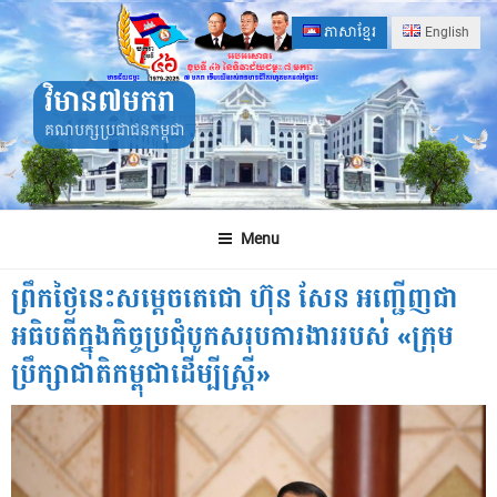
Skip
ភាសាខ្មែរ
English
to
content
វិមាន៧មករា
គណបក្សប្រជាជនកម្ពុជា
Menu
ព្រឹកថ្ងៃនេះសម្តេចតេជោ ហ៊ុន សែន អញ្ជើញជា
អធិបតីក្នុងកិច្ចប្រជុំបូកសរុបការងាររបស់ «ក្រុម
ប្រឹក្សាជាតិកម្ពុជាដើម្បីស្ត្រី»