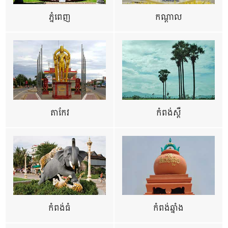
ភ្នំពេញ
កណ្តាល
តាកែវ
កំពង់ស្ពឺ
កំពង់ធំ
កំពង់ឆ្នាំង