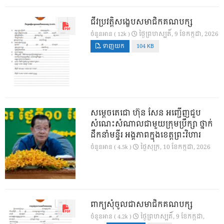
ជីវប្រវត្តិសង្ខេបសមាជិកគណបក្ស
ថ្ងៃ​ព្រហស្បតិ៍, 9 ខែ​កក្កដា, 2026
ចំនួនអាន ( 12k )
ទាញយក
104 KB
សម្តេចតេជោ ហ៊ុន សែន អញ្ជើញជួប
សំណេះសំណាលជាមួយក្រុមប្រឹក្សា ថ្នាក់
ដឹកនាំមន្ទីរ អង្គភាពក្នុងខេត្តព្រះវិហារ
ថ្ងៃ​សុក្រ, 10 ខែ​កក្កដា, 2026
ចំនួនអាន ( 4.5k )
ពាក្យសុំចូលជាសមាជិកគណបក្ស
ថ្ងៃ​ព្រហស្បតិ៍, 9 ខែ​កក្កដា,
ចំនួនអាន ( 4.2k )