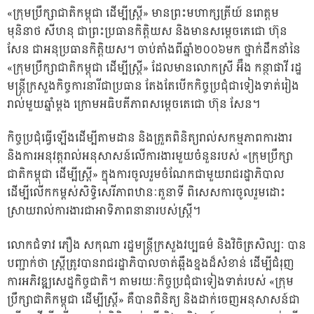
«ក្រុមប្រឹក្សាជាតិកម្ពុជា ដើម្បីស្ត្រី» មានព្រះមហាក្សត្រីយ៍ នរោត្តម
មុនិនាថ សីហនុ ជាព្រះប្រធានកិត្តិយស និងមានសម្តេចតេជោ ហ៊ុន
សែន ជាអនុប្រធានកិត្តិយស។ ចាប់តាំងពីឆ្នាំ២០០៦មក ថ្នាក់ដឹកនាំនៃ
«ក្រុមប្រឹក្សាជាតិកម្ពុជា ដើម្បីស្រ្តី» ដែលមានលោកស្រី អ៊ឹង កន្ថាផាវី រដ្ឋ
មន្ត្រីក្រសួងកិច្ចការនារីជាប្រធាន តែងតែបើកកិច្ចប្រជុំជាទៀងទាត់រៀង
រាល់មួយឆ្នាំម្តង ក្រោមអធិបតីភាពសម្តេចតេជោ ហ៊ុន សែន។
កិច្ចប្រជុំធ្វើឡើងដើម្បីតាមដាន និងត្រួតពិនិត្យរាល់សកម្មភាពការងារ
និងការអនុវត្តរាល់អនុសាសន៍លើការងារមួយចំនួនរបស់ «ក្រុមប្រឹក្សា
ជាតិកម្ពុជា ដើម្បីស្ត្រី» ក្នុងការចូលរួមចំណែកជាមួយរាជរដ្ឋាភិបាល
ដើម្បីលើកកម្ពស់សិទ្ធិសេរីភាពឋានៈតួនាទី ពិសេសការចូលរួមដោះ
ស្រាយរាល់ការងារជាអាទិភាពនានារបស់ស្ត្រី។
លោកជំទាវ ភឿង សកុណា រដ្ឋមន្ត្រីក្រសួងវប្បធម៌ និងវិចិត្រសិល្បៈ បាន
បញ្ជាក់ថា ស្ត្រីត្រូវបានរាជរដ្ឋាភិបាលចាត់ឆ្អឹងខ្នងដ៏សំខាន់ ដើម្បីជំរុញ
ការអភិវឌ្ឍសេដ្ឋកិច្ចជាតិ។ តាមរយៈកិច្ចប្រជុំជាទៀងទាត់របស់ «ក្រុម
ប្រឹក្សាជាតិកម្ពុជា ដើម្បីស្រ្តី» គឺបានពិនិត្យ និងដាក់ចេញអនុសាសន៍ជា