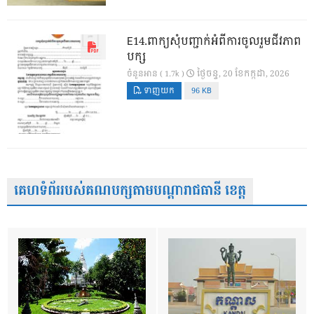
E14.ពាក្យសុំបញ្ជាក់អំពីការចូលរួមជីវភាព
បក្ស
ថ្ងៃ​ចន្ទ, 20 ខែ​កក្កដា, 2026
ចំនួនអាន ( 1.7k )
ទាញយក
96 KB
គេហទំព័ររបស់គណបក្សតាមបណ្តារាជធានី ខេត្ត