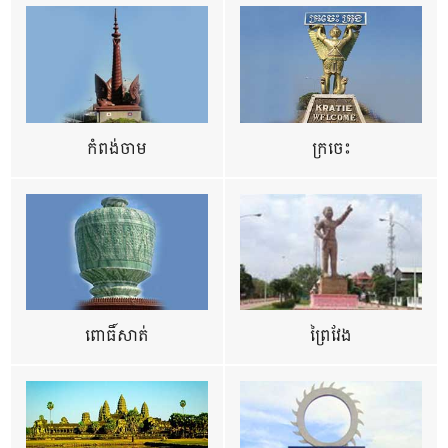
កំពង់ចាម
ក្រចេះ
ពោធិ៍សាត់
ព្រៃវែង