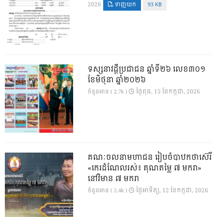
2026
ទាញយក
93 KB
ទស្សនាវដ្ដីប្រជាជន ឆ្នាំទី២៦ លេខ៣០១
ខែមិថុនា ឆ្នាំ២០២៦
ថ្ងៃ​ពុធ, 15 ខែ​កក្កដា, 2026
ចំនួនអាន ( 2.7k )
គណៈចលនាមហាជន រៀបចំបាឋកថាស៊េរី
«កេរដំណែលរស់៖ គុណតម្លៃ ៧ មករា»
នៅវិមាន ៧ មករា
ថ្ងៃ​អាទិត្យ, 12 ខែ​កក្កដា, 2026
ចំនួនអាន ( 2.4k )