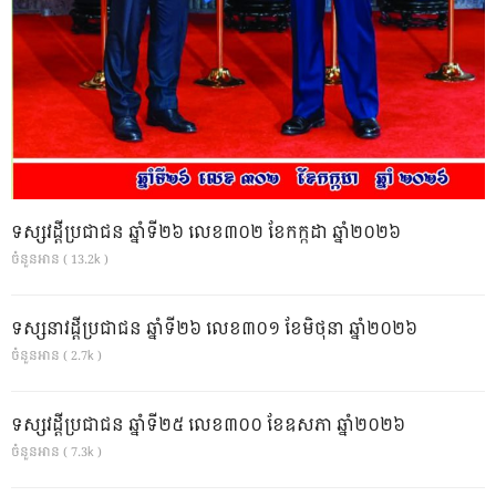
ទស្សវដ្តីប្រជាជន ឆ្នាំទី២៦ លេខ៣០២ ខែកក្កដា ឆ្នាំ២០២៦
ចំនួនអាន ( 13.2k )
ទស្សនាវដ្ដីប្រជាជន ឆ្នាំទី២៦ លេខ៣០១ ខែមិថុនា ឆ្នាំ២០២៦
ចំនួនអាន ( 2.7k )
ទស្សវដ្តីប្រជាជន ឆ្នាំទី២៥ លេខ៣០០ ខែឧសភា ឆ្នាំ២០២៦
ចំនួនអាន ( 7.3k )