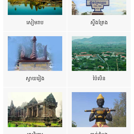
សៀមរាប
ស្ទឹងត្រែង
ស្វាយរៀង
ប៉ៃលិន