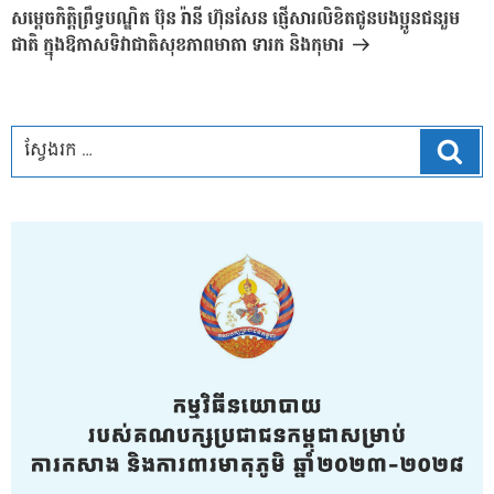
បន្ទាប់
សម្តេចកិត្តិព្រឹទ្ធបណ្ឌិត ប៊ុន រ៉ានី ហ៊ុនសែន ផ្ញើសារលិខិតជូនបងប្អូនជនរួម
ជាតិ ក្នុងឱកាសទិវាជាតិសុខភាពមាតា ទារក និងកុមារ
ស្វែ