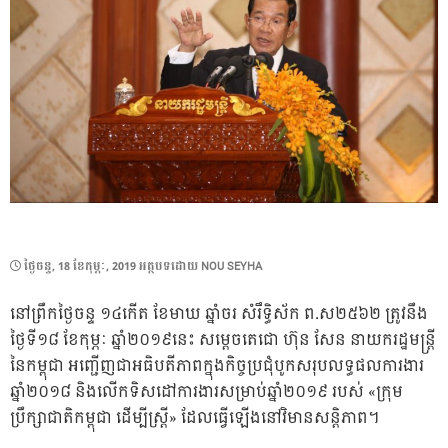
POSTED
ថ្ងៃ​ចន្ទ, 18 ខែ​កុម្ភៈ, 2019
អត្ថបទដោយ
NOU SEYHA
ON
នៅព្រឹកថ្ងៃចន្ទ ១៤កើត ខែមាឃ ឆ្នាំចរ សំរឹទ្ធិស័ក ព.ស២៥៦២ ត្រូវនឹង
ថ្ងៃទី១៨ ខែកុម្ភៈ ឆ្នាំ២០១៩នេះ សម្តេចតេជោ ហ៊ុន សែន នាយករដ្ឋមន្ត្រី
នៃកម្ពុជា អញ្ជើញជាអធិបតីភាពក្នុងកិច្ចប្រជុំបូកសរុបលទ្ធផលការងារ
ឆ្នាំ២០១៨ និងលើកទិសដៅការងារសម្រាប់ឆ្នាំ២០១៩ របស់ «ក្រុម
ប្រឹក្សាជាតិកម្ពុជា ដើម្បីស្ត្រី» ដែលធ្វើឡើងនៅវិមានសន្តិភាព។