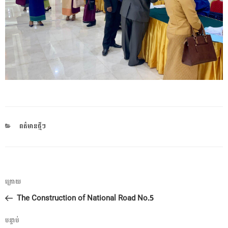
CATEGORIES
ពត៌មានថ្មីៗ
ការ​
អត្ថបទ
ក្រោយ
នាំទិស​
មុន
The Construction of National Road No.5
ប្រកាស
អត្ថបទ
បន្ទាប់