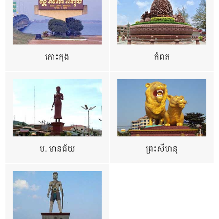
កោះកុង
កំពត
ប. មានជ័យ
ព្រះសីហនុ