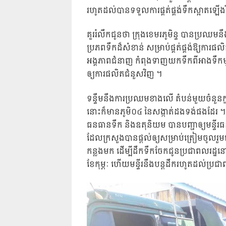
រហូតដល់បានទទួលការផ្គត់ផ្គង់ទឹកស្អាតឡើង
គួររំលឹកជូនថា ក្រុងខេមរភូមិន្ទ បានប្រឈម
ប្រភពទឹកដ៏សំខាន់ សម្រាប់ផ្គត់ផ្គង់ឱ្យការផលិត
អង្គភាពជំនាញ កំពុងទាញយកទឹកពីអាងទឹកមួ
ឲ្យការផលិតជំនួសវិញ ។
ទន្ទឹមនឹងការប្រឈមខាងលើ តំបន់មួយចំនួនក្នុងក
នោះក៏មានភូមិ០៤ នៃសង្កាត់ដងទង់ផងដែរ ។ ព
ធនធានទឹក និងឧតុនិយម បានបញ្ជាឲ្យមន្ទីរ
ដែលក្រសួងបានផ្តល់ឲ្យសម្រាប់ត្រៀមចូលរួម
កន្លងមក ដើម្បីដឹកទឹកចែកជូនប្រជាពលរដ្ឋនៅ
ខែកុម្ភៈ ហើយមន្ទីរនឹងបន្តដឹករហូតដល់ប្រជ