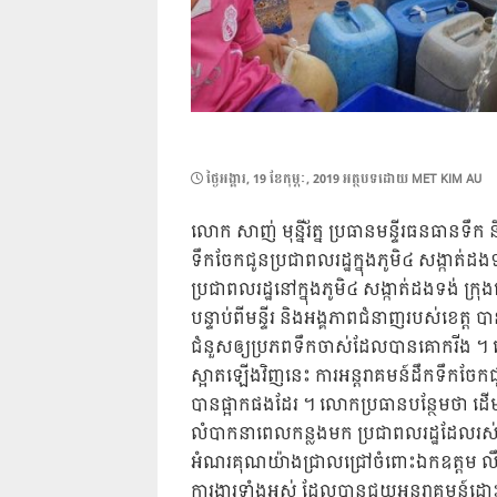
POSTED
ថ្ងៃ​អង្គារ, 19 ខែ​កុម្ភៈ, 2019
អត្ថបទដោយ
MET KIM AU
ON
លោក សាញ់ មុន្នីរ័ត្ន ប្រធានមន្ទីរធនធានទឹ
ទឹកចែកជូនប្រជាពលរដ្ឋក្នុងភូមិ៤ សង្កាត់ដង
ប្រជាពលរដ្ឋនៅក្នុងភូមិ៤ សង្កាត់ដងទង់ ក្រ
បន្ទាប
់ពីមន្ទីរ និងអង្គភាពជំនាញរបស់ខេត្ត 
ជំនួសឲ្យប្រភពទឹកចាស់ដែលបានគោករីង ។ លោកប
ស្អាតឡើងវិញនេះ ការអន្តរាគមន៍ដឹកទឹកចែកជូន
បានផ្អាកផងដែរ ។ លោកប្រធានបន្ថែមថា ដើម្ប
លំបាកនាពេលកន្លងមក ប្រជាពលរដ្ឋដែលរស់
អំណរគុណយ៉ាងជ្រាលជ្រៅចំពោះឯកឧត្តម លឹម 
ការងារទាំងអស់ ដែលបានជួយអន្តរាគមន៍ដោះស្