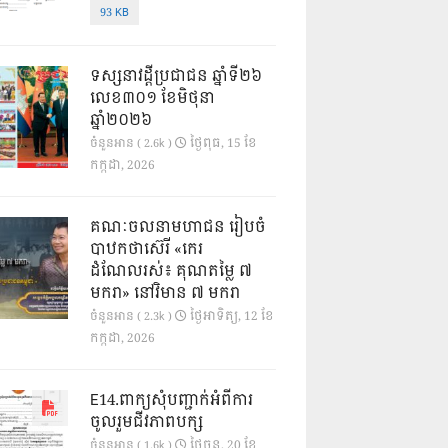
93 KB
ទស្សនាវដ្ដីប្រជាជន ឆ្នាំទី២៦
លេខ៣០១ ខែមិថុនា
ឆ្នាំ២០២៦
ថ្ងៃ​ពុធ, 15 ខែ​
ចំនួនអាន ( 2.6k )
កក្កដា, 2026
គណៈចលនាមហាជន រៀបចំ
បាឋកថាស៊េរី «កេរ
ដំណែលរស់៖ គុណតម្លៃ ៧
មករា» នៅវិមាន ៧ មករា
ថ្ងៃ​អាទិត្យ, 12 ខែ​
ចំនួនអាន ( 2.3k )
កក្កដា, 2026
E14.ពាក្យសុំបញ្ជាក់អំពីការ
ចូលរួមជីវភាពបក្ស
ថ្ងៃ​ចន្ទ, 20 ខែ​
ចំនួនអាន ( 1.6k )