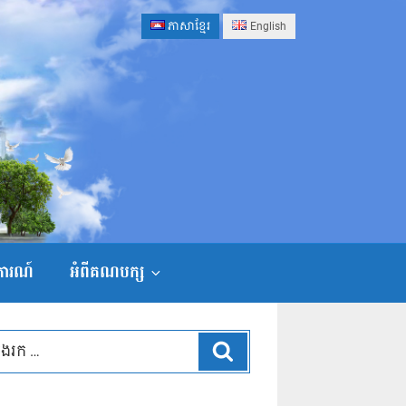
ភាសាខ្មែរ
English
ងការណ៍
អំពីគណបក្ស
ស្វែងរក