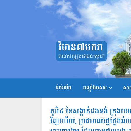
Skip
to
content
វិមាន៧មករា
គណបក្សប្រជាជនកម្ពុជា
ទំព័រដើម
បណ្តុំឯកសារ
សាររ
ភូមិ៤ នៃសង្កាត់ដងទង់ ក្រុងខេម
វិញហើយ, ប្រជាពលរដ្ឋថ្លែង