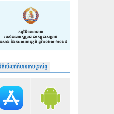
មវិធីមើលព័ត៌មានតាមទូរស័ព្វ