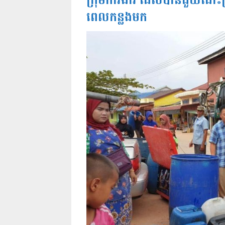
ក្រុមការងារ ដែលបានជួយដោះស
ពេលកន្លងមក