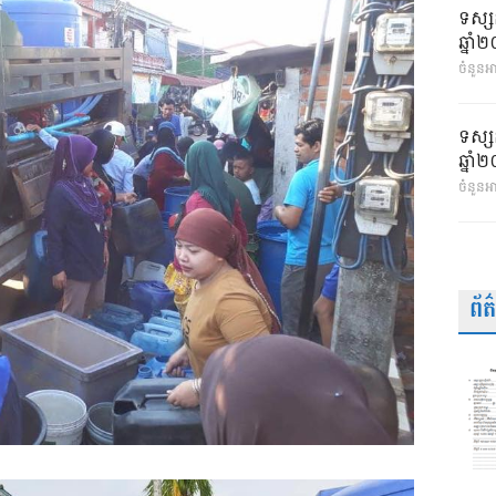
ទស្ស
ឆ្នា
ចំនួនអា
ទស្ស
ឆ្នា
ចំនួនអ
ព័