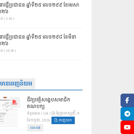
នាវដ្ដីប្រជាជន ឆ្នាំទី២៥ លេខ២៩៩ ខែមេសា
ំ២០២៦
ន ( 5.5k )
នាវដ្ដីប្រជាជន ឆ្នាំទី២៥ លេខ២៩៨ ខែមីនា
ំ២០២៦
ាន ( 10.3k )
ត៌មានពេញនិយម
ជីវប្រវត្តិសង្ខេបសមាជិក
គណបក្ស
ថ្ងៃ​ព្រហស្បតិ៍, 9
ចំនួនអាន ( 12k )
ខែ​កក្កដា, 2026
ទាញយក
104 KB