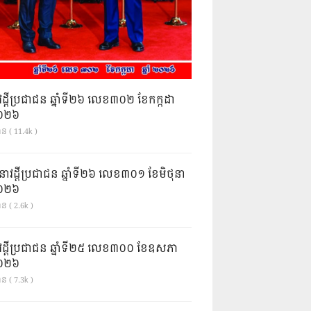
វដ្តីប្រជាជន ឆ្នាំទី២៦ លេខ៣០២ ខែកក្កដា
ំ២០២៦
ាន ( 11.4k )
នាវដ្ដីប្រជាជន ឆ្នាំទី២៦ លេខ៣០១ ខែមិថុនា
ំ២០២៦
ន ( 2.6k )
វដ្តីប្រជាជន ឆ្នាំទី២៥ លេខ៣០០ ខែឧសភា
ំ២០២៦
ន ( 7.3k )