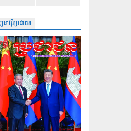
សនាវដ្តីប្រជាជន