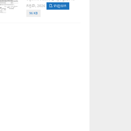
កក្កដា, 2026
ទាញយក
96 KB