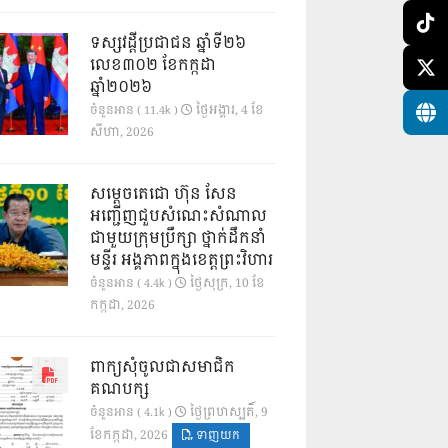
ទស្សវដ្តីប្រជាជន ឆ្នាំទី២៦
លេខ៣០២ ខែកក្កដា
ឆ្នាំ២០២៦
ថ្ងៃ​អង្គារ, 4 ខែ​
ចំនួនអាន ( 11.4k )
សីហា, 2026
សម្តេចតេជោ ហ៊ុន សែន
អញ្ជើញជួបសំណេះសំណាល
ជាមួយក្រុមប្រឹក្សា ថ្នាក់ដឹកនាំ
មន្ទីរ អង្គភាពក្នុងខេត្តព្រះវិហារ
ថ្ងៃ​សុក្រ, 10 ខែ​
ចំនួនអាន ( 4.4k )
កក្កដា, 2026
ពាក្យសុំចូលជាសមាជិក
គណបក្ស
ថ្ងៃ​ព្រហស្បតិ៍, 9
ចំនួនអាន ( 4.1k )
ខែ​កក្កដា, 2026
ទាញយក