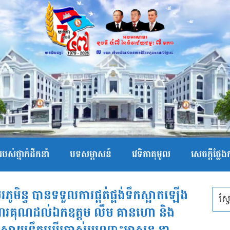
បស់ថ្នាក់ដឹកនាំ
បទសម្ភាសន៍
វេទិកាតុមូល
សេចក្ដីថ្លែ
រភូមិន្ទ បានទទួលការផ្តត់ផ្គង់ទឹកស្អាតឡើង
អំណរគុណដល់ឯកឧត្តម លឹម គានហោ និង