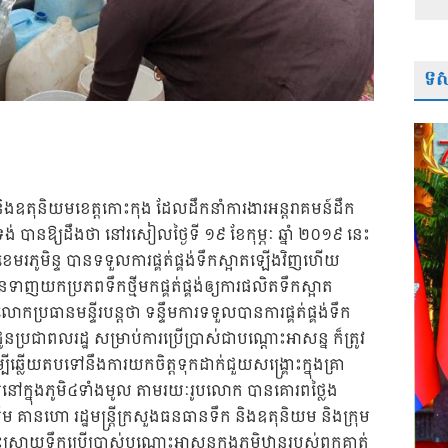
ទស្
ក និងឧតុនិយមខេត្តកោះកុង ដែលដឹកនាំការងារអន្តរាគមន៍ដឹក
ទង់ បានឱ្យដឹងថា នៅរសៀលថ្ងៃទី ១៩ ខែកុម្ភៈ ឆ្នាំ ២០១៩ នេះ
ុងខេមរភូមិន្ទ បានទទួលការផ្គត់ផ្គង់ទឹកស្អាតឡើងវិញហើយ
បានទាញយកប្រភពទឹកថ្មីមកផ្គត់ផ្គង់ឲ្យការផលិតទឹកស្អាត
្រធានមន្ទីរបន្តថា ទន្ទឹមការទទួលបានការផ្គត់ផ្គង់ទឹក
ប្រជាពលរដ្ឋ សម្រាប់ការប្រើប្រាស់ជាបណ្តោះអាសន្ន ក៏ត្រូវ
ីឆ្លើយតបទៅនឹងការយកចិត្តទុកដាក់ជួយសង្គ្រោះក្នុងគ្រា
នៅក្នុងភូមិ៤ទាំងមូល តាមរយៈរូបលោក បានគោរពថ្លៃង
គានហោ រដ្ឋមន្ត្រីក្រសួងធនធានទឹក និងឧតុនិយម និងក្រុម
រាយទឹកប្រើប្រាស់បណ្តោះអាសន្នក្នុងភូមិឋានរបស់ពួកគាត់