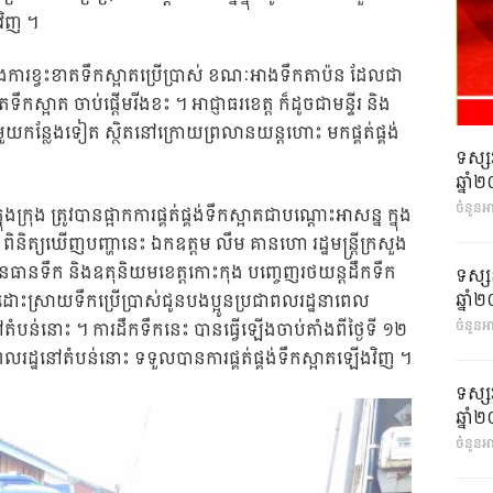
វិញ ។
នឹងការខ្វះខាតទឹកស្អាតប្រើប្រាស់ ខណៈអាងទឹកតាប៉ន ដែលជា
ទឹកស្អាត ចាប់ផ្តើមរីងខះ ។ អាជ្ញាធរខេត្ត ក៏ដូចជាមន្ទីរ និង
យកន្លែងទៀត ស្ថិតនៅក្រោយព្រលានយន្តហោះ មកផ្គត់ផ្គង់
ទស្ស
ឆ្នា
ចំនួនអ
្រុង ត្រូវបានផ្អាកការផ្គត់ផ្គង់ទឹកស្អាតជាបណ្តោះអាសន្ន ក្នុង
ិនិត្យឃើញបញ្ហានេះ ឯកឧត្តម លឹម គានហោ រដ្ឋមន្ត្រីក្រសួង
ធនធានទឹក និងឧតុនិយមខេត្តកោះកុង បញ្ចេញរថយន្តដឹកទឹក
ទស្ស
ឆ្នា
ដោះស្រាយទឹកប្រើប្រាស់ជូនបងប្អូនប្រជាពលរដ្ឋនាពេល
ចំនួនអា
តំបន់នោះ ។ ការដឹកទឹកនេះ បានធ្វើឡើងចាប់តាំងពីថ្ងៃទី ១២
ាពលរដ្ឋនៅតំបន់នោះ ទទួលបានការផ្គត់ផ្គង់ទឹកស្អាតឡើងវិញ ។
ទស្ស
ឆ្នា
ចំនួនអា