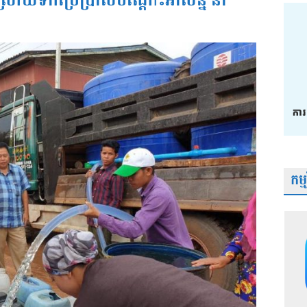
្រាយទឹកប្រើប្រាស់បណ្តោះអាសន្ន នា
កម្