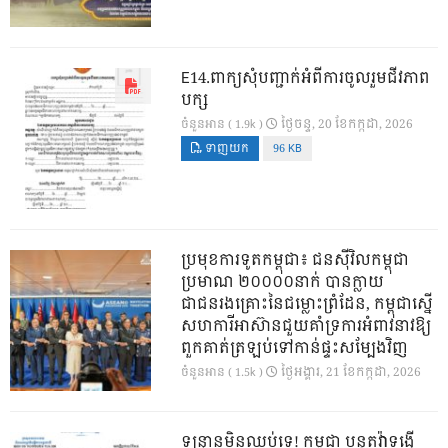
E14.ពាក្យសុំបញ្ជាក់អំពីការចូលរួមជីវភាព
បក្ស
ថ្ងៃ​ចន្ទ, 20 ខែ​កក្កដា, 2026
ចំនួនអាន ( 1.9k )
ទាញយក
96 KB
ប្រមុខការទូតកម្ពុជា៖ ជនស៊ីវិលកម្ពុជា
ប្រមាណ ២០០០០នាក់ បានក្លាយ
ជាជនរងគ្រោះនៃជម្លោះព្រំដែន, កម្ពុជាស្នើ
សហការីអាស៊ានជួយគាំទ្រការអំពាវនាវឱ្យ
ពួកគាត់ត្រឡប់ទៅកាន់ផ្ទះសម្បែងវិញ
ថ្ងៃ​អង្គារ, 21 ខែ​កក្កដា, 2026
ចំនួនអាន ( 1.5k )
ទន្ទ្រានមិនឈប់ទេ! កម្ពុជា បន្តតវ៉ាទង្វើ