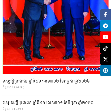
ទស្សវដ្តីប្រជាជន ឆ្នាំទី២៦ លេខ៣០២ ខែកក្កដា ឆ្នាំ២០២៦
ចំនួនអាន ( 24.6k )
ទស្សនាវដ្ដីប្រជាជន ឆ្នាំទី២៦ លេខ៣០១ ខែមិថុនា ឆ្នាំ២០២៦
ចំនួនអាន ( 2.9k )