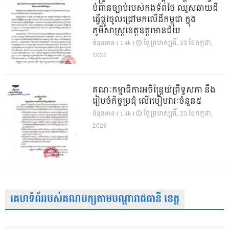
បំពានច្បាប់របស់កងទ័ពថៃ ឈូសឆាយដី
ធ្វើផ្លូវចូលជ្រៅមកលើដីកម្ពុជា ក្នុង
ភូមិសាស្ត្រខេត្តឧត្តរមានជ័យ
ថ្ងៃ​ព្រហស្បតិ៍, 23 ខែ​កក្កដា,
ចំនួនអាន ( 1.4k )
2026
គណៈកម្មាធិការអចិន្ត្រៃយ៍ព្រឹទ្ធសភា នឹង
រៀបចំកិច្ចប្រជុំ លើរបៀបវារៈចំនួន៥
ថ្ងៃ​ព្រហស្បតិ៍, 23 ខែ​កក្កដា,
ចំនួនអាន ( 1.4k )
2026
គេហទំព័ររបស់គណបក្សតាមបណ្តារាជធានី ខេត្ត