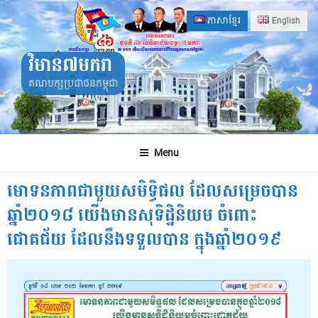
Skip
ភាសាខ្មែរ
English
to
content
វិមាន៧មករា
គណបក្សប្រជាជនកម្ពុជា
Menu
មោទនភាពជាមួយសមិទ្ធិផល ដែលសម្រេចបាន
ឆ្នាំ២០១៨ យើងមានសុទិដ្ឋិនិយម ចំពោះ
ជោគជ័យ ដែលនឹងទទួលបាន ក្នុងឆ្នាំ២០១៩