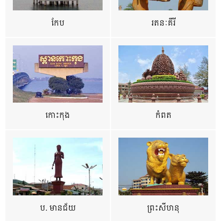
កែប
រតនៈគីរី
កោះកុង
កំពត
ប. មានជ័យ
ព្រះសីហនុ