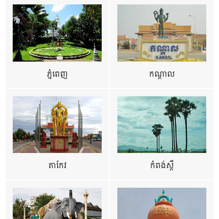
ភ្នំពេញ
កណ្តាល
តាកែវ
កំពង់ស្ពឺ