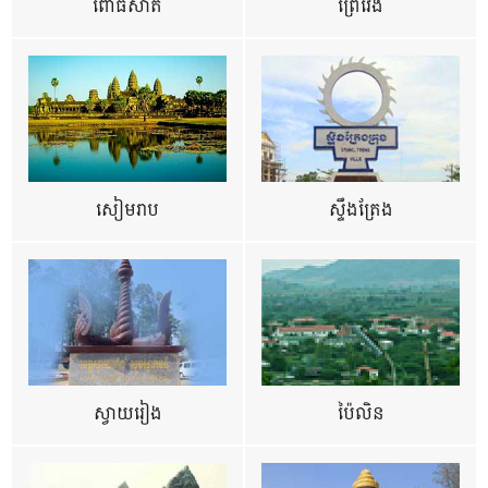
ពោធិ៍សាត់
ព្រៃវែង
សៀមរាប
ស្ទឹងត្រែង
ស្វាយរៀង
ប៉ៃលិន