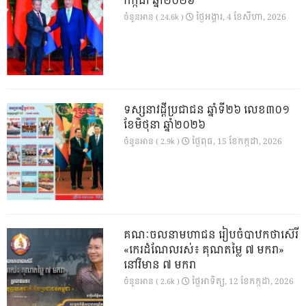
កក្កដា ឆ្នាំ២០២៦
ថ្ងៃ​អង្គារ, 4 ខែ​សីហា, 2026
ចំនួនអាន ( 24.6k )
ទស្សនាវដ្ដីប្រជាជន ឆ្នាំទី២៦ លេខ៣០១
ខែមិថុនា ឆ្នាំ២០២៦
ថ្ងៃ​ពុធ, 15 ខែ​កក្កដា, 2026
ចំនួនអាន ( 2.9k )
គណៈចលនាមហាជន រៀបចំបាឋកថាស៊េរី
«កេរដំណែលរស់៖ គុណតម្លៃ ៧ មករា»
នៅវិមាន ៧ មករា
ថ្ងៃ​អាទិត្យ, 12 ខែ​កក្កដា, 2026
ចំនួនអាន ( 2.6k )