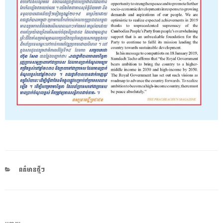
CATEGORIES
ពត៌មានថ្មីៗ
ការ​