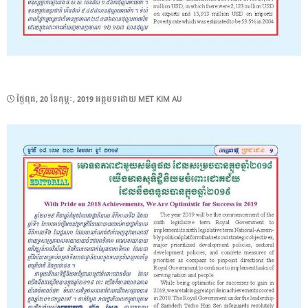
POSTED
ថ្ងៃ​ពុធ, 20 ខែ​កុម្ភៈ, 2019
អត្ថបទដោយ
MET KIM AU
ON