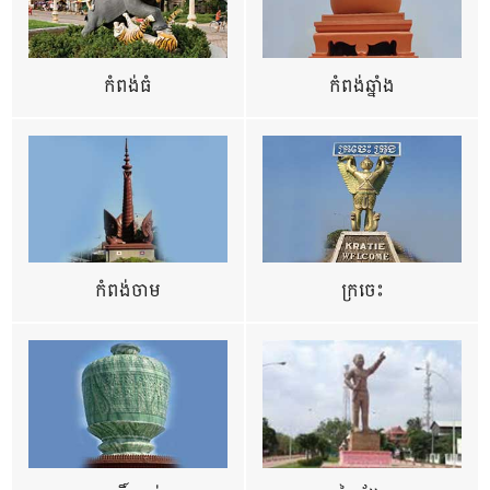
កំពង់ធំ
កំពង់ឆ្នាំង
កំពង់ចាម
ក្រចេះ