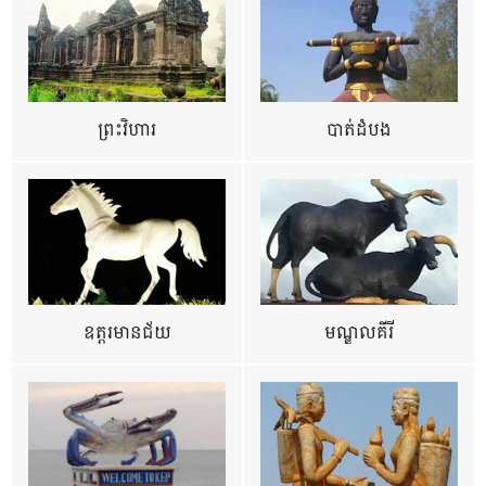
ព្រះវិហារ
បាត់ដំបង
ឧត្ដរមានជ័យ
មណ្ឌលគីរី