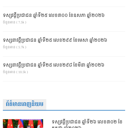
ទស្សវដ្តីប្រជាជន ឆ្នាំទី២៥ លេខ៣០០ ខែឧសភា ឆ្នាំ២០២៦
ចំនួនអាន ( 7.5k )
ទស្សនាវដ្ដីប្រជាជន ឆ្នាំទី២៥ លេខ២៩៩ ខែមេសា ឆ្នាំ២០២៦
ចំនួនអាន ( 5.7k )
ទស្សនាវដ្ដីប្រជាជន ឆ្នាំទី២៥ លេខ២៩៨ ខែមីនា ឆ្នាំ២០២៦
ចំនួនអាន ( 10.5k )
ព័ត៌មានពេញនិយម
ទស្សវដ្តីប្រជាជន ឆ្នាំទី២៦ លេខ៣០២ ខែ