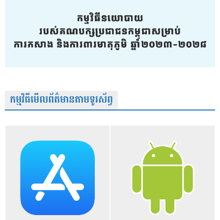
កម្មវិធីមើលព័ត៌មានតាមទូរស័ព្វ