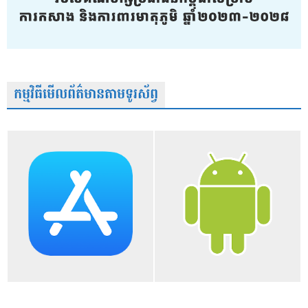
កម្មវិធីមើលព័ត៌មានតាមទូរស័ព្វ