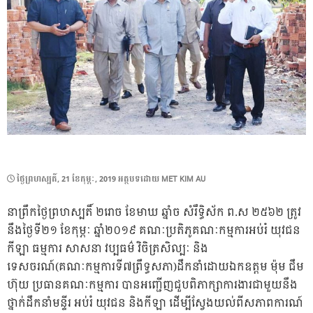
POSTED
ថ្ងៃ​ព្រហស្បតិ៍, 21 ខែ​កុម្ភៈ, 2019
អត្ថបទដោយ
MET KIM AU
ON
នាព្រឹកថ្ងៃព្រហស្បតិ៍ ២រោច ខែមាឃ ឆ្នាំច សំរឹទ្ធិស័ក ព.ស ២៥៦២ ត្រូវ
នឹងថ្ងៃទី២១ ខែកុម្ភៈ ឆ្នាំ២០១៩ គណៈប្រតិភូគណៈកម្មការអប់រំ យុវជន
កីឡា ធម្មការ សាសនា វប្បធម៌ វិចិត្រសិល្បៈ និង
ទេសចរណ៍(គណៈកម្មការទី៧ព្រឹទ្ធសភា)ដឹកនាំដោយឯកឧត្តម ម៉ុម ជឹម
ហ៊ុយ ប្រធានគណៈកម្មការ បានអញ្ជើញជួបពិភាក្សាការងារជាមួយនឹង
ថ្នាក់ដឹកនាំមន្ទីរ អប់រំ យុវជន និងកីឡា ដើម្បីស្វែងយល់ពីសភាពការណ៍