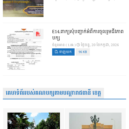
E14.ពាក្យសុំបញ្ជាក់អំពីការចូលរួមជីវភាព
បក្ស
ថ្ងៃ​ចន្ទ, 20 ខែ​កក្កដា, 2026
ចំនួនអាន ( 1.8k )
ទាញយក
96 KB
គេហទំព័ររបស់គណបក្សតាមបណ្តារាជធានី ខេត្ត