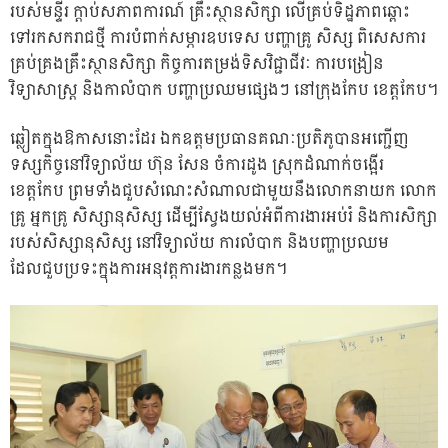
របស់មន្ទីរ ក្តាប់សភាពការណ៍ គ្រឹះស្ថានសិក្សា លើគ្រប់ទិដ្ឋភាពឆ្ពោះ
ទៅរកសករាជថ្មី ការបំពាក់សម្ភារឧបទេស បញ្ហាគ្រូ សិស្ស ពិសេសការ
គ្រប់គ្
រងគ្រឹះស្ថានសិក្សា កិច្ចការតម្រង់ទិសវិជ្ជាជីវៈ ការបង្រៀន
វិទ្យាសាស្រ្ត និងកាលំបាក បញ្ហាប្រឈមផ្សេងៗ នៅក្រុងកែប ខេត្តកែប។
ឆ្លៀតក្នុងឱកាសនោះដែរ ឯកឧត្តមប្រធានគណៈប្រតិភូបានអញ្ជើញ
ទស្សកិច្ចនៅវិទ្យាល័យ ហ៊ុន សែន ចំការដូង ស្រុកដំណាក់ចង្អើរ
ខេត្តកែប ព្រមទាំងជួបសំណេះសំណាលជាមួយនឹងលោកនាយក លោក
គ្រូ អ្នកគ្រូ សិស្សានុសិស្ស ដើម្បីស្វែងយល់អំពីការងារអប់រំ និងការសិក្សា
របស់សិស្សានុសិស្ស នៅវិទ្យាល័យ ការលំបាក និងបញ្ហាប្រឈម
ដែលជួបប្រទះក្នុងការអនុវត្តការងារកន្លងមក។