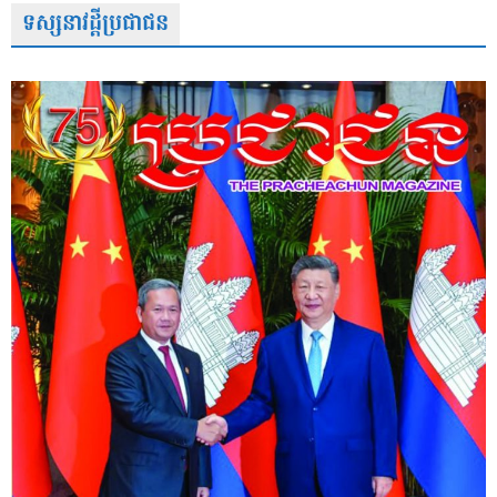
ទស្សនាវដ្តីប្រជាជន