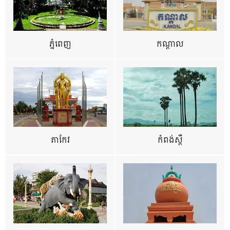
ភ្នំពេញ
កណ្តាល
តាកែវ
កំពង់ស្ពឺ