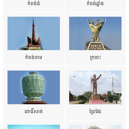
កំពង់ធំ
កំពង់ឆ្នាំង
កំពង់ចាម
ក្រចេះ
ពោធិ៍សាត់
ព្រៃវែង