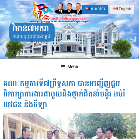
Skip
ភាសាខ្មែរ
English
to
content
វិមាន៧មករា
គណបក្សប្រជាជនកម្ពុជា
Menu
គណៈកម្មការទី៧ព្រឹទ្ធសភា បានអញ្ជើញជួប
ពិភាក្សាការងារជាមួយនឹងថ្នាក់ដឹកនាំមន្ទីរ អប់រំ
យុវជន និងកីឡា