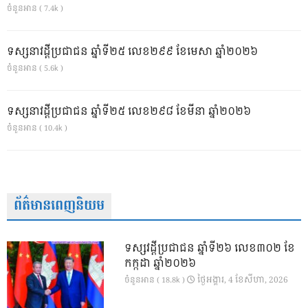
ចំនួនអាន ( 7.4k )
ទស្សនាវដ្ដីប្រជាជន ឆ្នាំទី២៥ លេខ២៩៩ ខែមេសា ឆ្នាំ២០២៦
ចំនួនអាន ( 5.6k )
ទស្សនាវដ្ដីប្រជាជន ឆ្នាំទី២៥ លេខ២៩៨ ខែមីនា ឆ្នាំ២០២៦
ចំនួនអាន ( 10.4k )
ព័ត៌មានពេញនិយម
ទស្សវដ្តីប្រជាជន ឆ្នាំទី២៦ លេខ៣០២ ខែ
កក្កដា ឆ្នាំ២០២៦
ថ្ងៃ​អង្គារ, 4 ខែ​សីហា, 2026
ចំនួនអាន ( 18.8k )