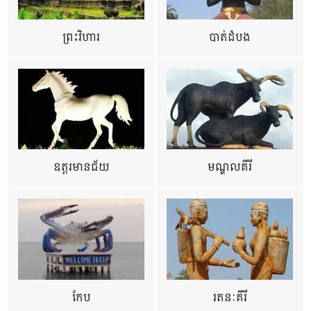
ព្រះវិហារ
បាត់ដំបង
ឧត្ដរមានជ័យ
មណ្ឌលគីរី
កែប
រតនៈគីរី