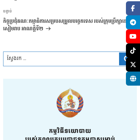
អត្ថបទ
បន្ទាប់
បន្ទាប់
កិច្ចប្រជុំគណៈកម្មាធិការសម្របសម្រួលបច្ចេកទេស​ របស់ក្រុមប្រឹក្សាខេត្ត
សៀមរាប​ អាណត្តិទី២
ស្វែ