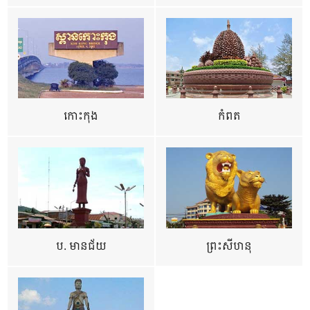
កោះកុង
កំពត
ប. មានជ័យ
ព្រះសីហនុ