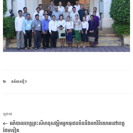
CATEGORIES
ពត៌មានថ្មីៗ
ការ​
អត្ថបទ
ក្រោយ
នាំទិស​
មុន
អភិបាលខេត្ត​ព្រះសីហនុ​​សង្ឃឹម​​អ្នក​​ធុរជន​ចិន​​នឹង​​មក​​វិនិយោគ​​នៅ​​ខេត្ត​
ប្រកាស
ថែមទៀត​