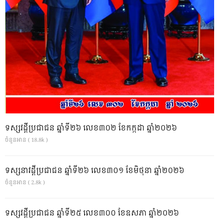
ទស្សវដ្តីប្រជាជន ឆ្នាំទី២៦ លេខ៣០២ ខែកក្កដា ឆ្នាំ២០២៦
ចំនួនអាន ( 18.8k )
ទស្សនាវដ្ដីប្រជាជន ឆ្នាំទី២៦ លេខ៣០១ ខែមិថុនា ឆ្នាំ២០២៦
ចំនួនអាន ( 2.8k )
ទស្សវដ្តីប្រជាជន ឆ្នាំទី២៥ លេខ៣០០ ខែឧសភា ឆ្នាំ២០២៦