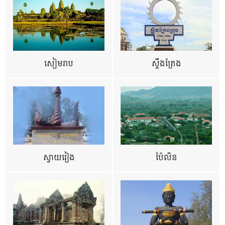
សៀមរាប
ស្ទឹងត្រែង
ស្វាយរៀង
ប៉ៃលិន