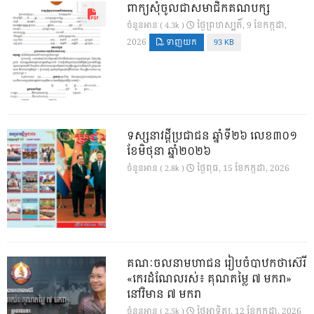
ពាក្យសុំចូលជាសមាជិកគណបក្ស
ថ្ងៃ​ព្រហស្បតិ៍, 9 ខែ​កក្កដា,
ចំនួនអាន ( 4.3k )
2026
ទាញយក
93 KB
ទស្សនាវដ្ដីប្រជាជន ឆ្នាំទី២៦ លេខ៣០១
ខែមិថុនា ឆ្នាំ២០២៦
ថ្ងៃ​ពុធ, 15 ខែ​កក្កដា, 2026
ចំនួនអាន ( 2.8k )
គណៈចលនាមហាជន រៀបចំបាឋកថាស៊េរី
«កេរដំណែលរស់៖ គុណតម្លៃ ៧ មករា»
នៅវិមាន ៧ មករា
ថ្ងៃ​អាទិត្យ, 12 ខែ​កក្កដា, 2026
ចំនួនអាន ( 2.5k )