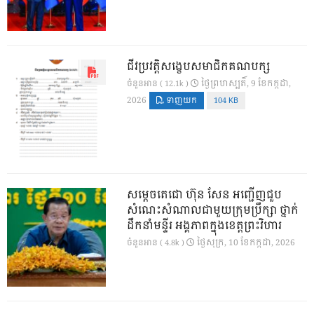
ជីវប្រវត្តិសង្ខេបសមាជិកគណបក្ស
ថ្ងៃ​ព្រហស្បតិ៍, 9 ខែ​កក្កដា,
ចំនួនអាន ( 12.1k )
2026
ទាញយក
104 KB
សម្តេចតេជោ ហ៊ុន សែន អញ្ជើញជួប
សំណេះសំណាលជាមួយក្រុមប្រឹក្សា ថ្នាក់
ដឹកនាំមន្ទីរ អង្គភាពក្នុងខេត្តព្រះវិហារ
ថ្ងៃ​សុក្រ, 10 ខែ​កក្កដា, 2026
ចំនួនអាន ( 4.8k )