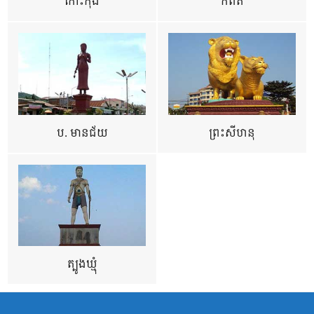
កោះកុង
កំពត
ប. មានជ័យ
ព្រះសីហនុ
ត្បូងឃ្មុំ