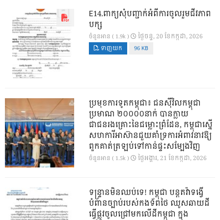
E14.ពាក្យសុំបញ្ជាក់អំពីការចូលរួមជីវភាព
បក្ស
ថ្ងៃ​ចន្ទ, 20 ខែ​កក្កដា, 2026
ចំនួនអាន ( 1.9k )
ទាញយក
96 KB
ប្រមុខការទូតកម្ពុជា៖ ជនស៊ីវិលកម្ពុជា
ប្រមាណ ២០០០០នាក់ បានក្លាយ
ជាជនរងគ្រោះនៃជម្លោះព្រំដែន, កម្ពុជាស្នើ
សហការីអាស៊ានជួយគាំទ្រការអំពាវនាវឱ្យ
ពួកគាត់ត្រឡប់ទៅកាន់ផ្ទះសម្បែងវិញ
ថ្ងៃ​អង្គារ, 21 ខែ​កក្កដា, 2026
ចំនួនអាន ( 1.5k )
ទន្ទ្រានមិនឈប់ទេ! កម្ពុជា បន្តតវ៉ាទង្វើ
បំពានច្បាប់របស់កងទ័ពថៃ ឈូសឆាយដី
ធ្វើផ្លូវចូលជ្រៅមកលើដីកម្ពុជា ក្នុង