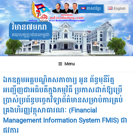
Skip
ភាសាខ្មែរ
English
to
content
វិមាន៧មករា
គណបក្សប្រជាជនកម្ពុជា
Menu
ឯកឧត្តមអគ្គបណ្ឌិតសភាចារ្យ អូន ព័ន្ធមុនីរ័ត្ន
អញ្ជើញជាអធិបតីក្នុងកម្មវិធី ប្រកាសដាក់ឱ្យប្រើ
ប្រាស់ប្រព័ន្ធបច្ចេកវិទ្យាព័ត៌មានសម្រាប់ការគ្រប់
គ្រងហិរញ្ញវត្ថុសាធារណៈ (Financial
Management Information System FMIS) ជា
ផ្លូវការ