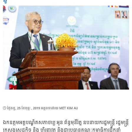
POSTED
ថ្ងៃ​ចន្ទ, 25 ខែ​កុម្ភៈ, 2019
អត្ថបទដោយ
MET KIM AU
ON
ឯកឧត្តមអគ្គបណ្ឌិតសភាចារ្យ អូន ព័ន្ធមុនីរ័ត្ន ឧបនាយករដ្ឋមន្រ្តី រដ្ឋមន្រ្តី
ក្រសួងសេដ្ឋកិច្ច និង ហិរញ្ញវត្ថុ និងជាប្រធានគណៈកម្មាធិការដឹកនាំ