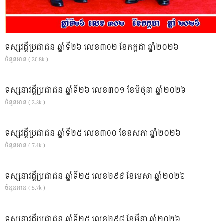
ទស្សវដ្តីប្រជាជន ឆ្នាំទី២៦ លេខ៣០២ ខែកក្កដា ឆ្នាំ២០២៦
ចំនួនអាន ( 20.8k )
ទស្សនាវដ្ដីប្រជាជន ឆ្នាំទី២៦ លេខ៣០១ ខែមិថុនា ឆ្នាំ២០២៦
ចំនួនអាន ( 2.8k )
ទស្សវដ្តីប្រជាជន ឆ្នាំទី២៥ លេខ៣០០ ខែឧសភា ឆ្នាំ២០២៦
ចំនួនអាន ( 7.4k )
ទស្សនាវដ្ដីប្រជាជន ឆ្នាំទី២៥ លេខ២៩៩ ខែមេសា ឆ្នាំ២០២៦
ចំនួនអាន ( 5.7k )
ទស្សនាវដ្ដីប្រជាជន ឆ្នាំទី២៥ លេខ២៩៨ ខែមីនា ឆ្នាំ២០២៦