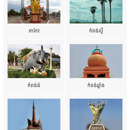
តាកែវ
កំពង់ស្ពឺ
កំពង់ធំ
កំពង់ឆ្នាំង