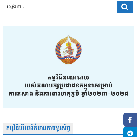
ស្វែ
កម្មវិធីមើលព័ត៌មានតាមទូរស័ព្វ