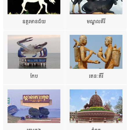
ឧត្ដរមានជ័យ
មណ្ឌលគីរី
កែប
រតនៈគីរី