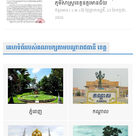
ភូមិសាស្ត្រខេត្តឧត្តរមានជ័យ
ថ្ងៃ​ព្រហស្បតិ៍, 23 ខែ​កក្កដា,
ចំនួនអាន ( 1.3k )
2026
គេហទំព័ររបស់គណបក្សតាមបណ្តារាជធានី ខេត្ត
ភ្នំពេញ
កណ្តាល