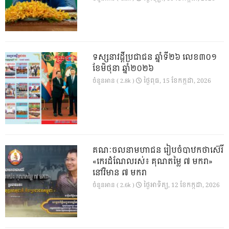
ទស្សនាវដ្ដីប្រជាជន ឆ្នាំទី២៦ លេខ៣០១
ខែមិថុនា ឆ្នាំ២០២៦
ថ្ងៃ​ពុធ, 15 ខែ​កក្កដា, 2026
ចំនួនអាន ( 2.8k )
គណៈចលនាមហាជន រៀបចំបាឋកថាស៊េរី
«កេរដំណែលរស់៖ គុណតម្លៃ ៧ មករា»
នៅវិមាន ៧ មករា
ថ្ងៃ​អាទិត្យ, 12 ខែ​កក្កដា, 2026
ចំនួនអាន ( 2.6k )