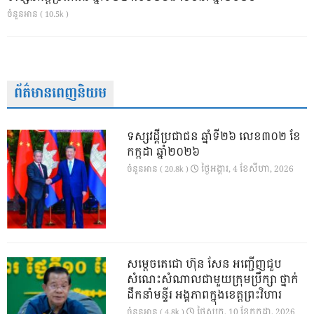
ចំនួនអាន ( 10.5k )
ព័ត៌មានពេញនិយម
ទស្សវដ្តីប្រជាជន ឆ្នាំទី២៦ លេខ៣០២ ខែ
កក្កដា ឆ្នាំ២០២៦
ថ្ងៃ​អង្គារ, 4 ខែ​សីហា, 2026
ចំនួនអាន ( 20.8k )
សម្តេចតេជោ ហ៊ុន សែន អញ្ជើញជួប
សំណេះសំណាលជាមួយក្រុមប្រឹក្សា ថ្នាក់
ដឹកនាំមន្ទីរ អង្គភាពក្នុងខេត្តព្រះវិហារ
ថ្ងៃ​សុក្រ, 10 ខែ​កក្កដា, 2026
ចំនួនអាន ( 4.8k )