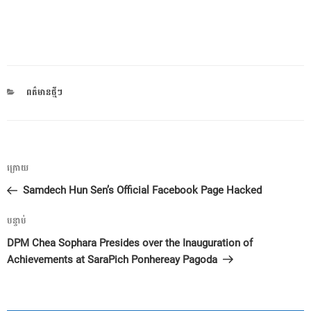
CATEGORIES
ពត៌មានថ្មីៗ
ការ​
អត្ថបទ
ក្រោយ
នាំទិស​
មុន
Samdech Hun Sen’s Official Facebook Page Hacked
ប្រកាស
អត្ថបទ
បន្ទាប់
បន្ទាប់
DPM Chea Sophara Presides over the Inauguration of
Achievements at SaraPich Ponhereay Pagoda