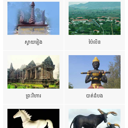
ស្វាយរៀង
ប៉ៃលិន
ព្រះវិហារ
បាត់ដំបង