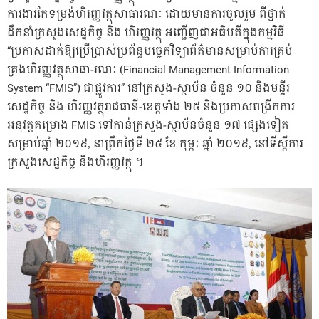
ការងារកែទម្រង់ហិរញ្ញវត្ថុសាធារណៈ ដោយមានការចូលរួម ពីថ្នាក់
ដឹកនាំក្រសួងសេដ្ឋកិច្ច និង ហិរញ្ញវត្ថុ អញ្ជើញជាអធិបតីក្នុងកម្មវិធី
“ប្រកាសដាក់ឱ្យប្រើប្រាស់ប្រព័ន្ធបច្ចេកវិទ្យាព័ត៌មានសម្រាប់ការគ្រប់
គ្រងហិរញ្ញវត្ថុសាធា-រណៈ (Financial Management Information
System “FMIS”) ជាផ្លូវការ” នៅក្រសួង-ស្ថាប័ន ចំនួន ១០ និងមន្ទីរ
សេដ្ឋកិច្ច និង ហិរញ្ញវត្ថុរាជធានី-ខេត្តទាំង ២៥ និងប្រកាសពង្រីកការ
អនុវត្តគម្រោង FMIS ទៅកាន់ក្រសួង-ស្ថាប័នចំនួន ១៧ ផ្សេងទៀត
សម្រាប់ឆ្នាំ ២០១៩, នាព្រឹកថ្ងៃទី ២៥ ខែ កុម្ភៈ ឆ្នាំ ២០១៩, នៅទីស្តីការ
ក្រសួងសេដ្ឋកិច្ច និងហិរញ្ញវត្ថុ ។