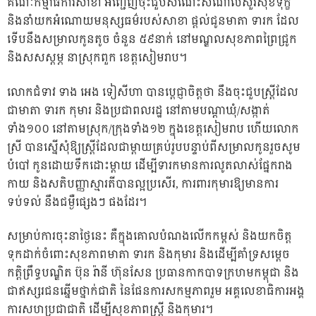
គណៈកម្មាធិការសាខា អញ្ជើញចុះជួបសំណេះសំណាលសួរសុខទុក្ខ
និងនាំយកអំណោយមនុស្សធម៌របស់សាខា ផ្ដល់ជូនមាតា ទារក ដែល
ទើបនឹងសម្រាលកូនតូច ចំនួន ៥៩នាក់ នៅមណ្ឌលសុខភាពព្រៃជ្រូក
និងសសស្តម្ភ នាស្រុកពួក ខេត្តសៀមរាប។
លោកជំទាវ ទាង អេង ទៀសីហា បានប្ដេជ្ញាចិត្តថា នឹងចុះជួបស្រ្តីដែល
ជាមាតា ទារក កុមារ និងប្រជាពលរដ្ឋ នៅតាមបណ្ដាឃុំ/សង្កាត់
ទាំង១០០ នៅតាមស្រុក/ក្រុងទាំង១២ ក្នុងខេត្តសៀមរាប ហើយលោក
ស្រី បានស្នើសុំឱ្យស្ត្រីដែលជាម្ដាយគ្រប់រូបបន្ទាប់ពីសម្រាលកូនរួចសូម
បំបៅ កូនដោយទឹកដោះម្ដាយ ដើម្បីទារកមានការលូតលាស់ផ្នែករាង
កាយ និងសតិបញ្ញាស្មារតីបានល្អប្រសើរ, ការពារកុមារឱ្យមានការ
ទប់ទល់ នឹងជម្ងឺផ្សេងៗ ផងដែរ។
សម្រាប់ការចុះនាថ្ងៃនេះ គឺក្នុងគោលបំណងលើកកម្ពស់ និងយកចិត្ត
ទុកដាក់ចំពោះសុខភាពមាតា ទារក និងកុមារ និងដើម្បីគាំទ្រសម្តេច
កត្តិព្រឹទ្ធបណ្ឌិត ប៊ុន រ៉ានី ហ៊ុនសែន ប្រធានកាកបាទក្រហមកម្ពុជា និង
ជាឥស្សរជនឆ្នើមថ្នាក់ជាតិ នៃផែនការសកម្មភាពរួម អគ្គលេខាធិការអង្គ
ការសហប្រជាជាតិ ដើម្បីសុខភាពស្ត្រី និងកុមារ។