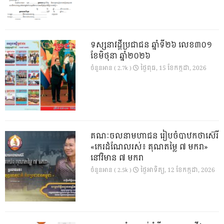
ទស្សនាវដ្ដីប្រជាជន ឆ្នាំទី២៦ លេខ៣០១
ខែមិថុនា ឆ្នាំ២០២៦
ថ្ងៃ​ពុធ, 15 ខែ​កក្កដា, 2026
ចំនួនអាន ( 2.7k )
គណៈចលនាមហាជន រៀបចំបាឋកថាស៊េរី
«កេរដំណែលរស់៖ គុណតម្លៃ ៧ មករា»
នៅវិមាន ៧ មករា
ថ្ងៃ​អាទិត្យ, 12 ខែ​កក្កដា, 2026
ចំនួនអាន ( 2.5k )