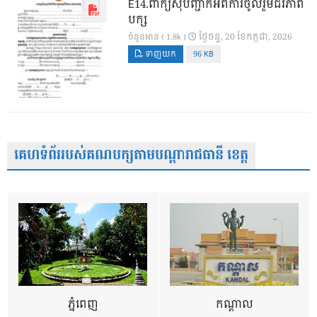
E14.ពាក្យសុំបញ្ជាក់អំពីការចូលរួមជីវភាព
បក្ស
ថ្ងៃ​ចន្ទ, 20 ខែ​កក្កដា, 2026
ចំនួនអាន ( 1.8k )
ទាញយក
96 KB
គេហទំព័ររបស់គណបក្សតាមបណ្តារាជធានី ខេត្ត
ភ្នំពេញ
កណ្តាល