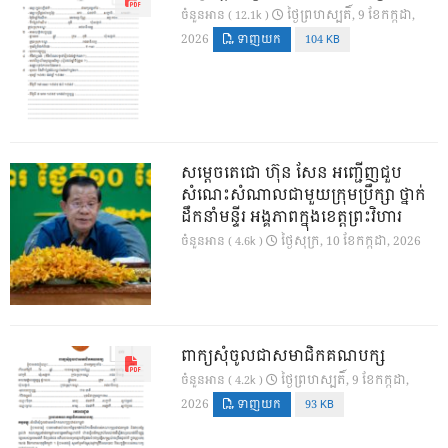
ថ្ងៃ​ព្រហស្បតិ៍, 9 ខែ​កក្កដា,
ចំនួនអាន ( 12.1k )
2026
ទាញយក
104 KB
សម្តេចតេជោ ហ៊ុន សែន អញ្ជើញជួប
សំណេះសំណាលជាមួយក្រុមប្រឹក្សា ថ្នាក់
ដឹកនាំមន្ទីរ អង្គភាពក្នុងខេត្តព្រះវិហារ
ថ្ងៃ​សុក្រ, 10 ខែ​កក្កដា, 2026
ចំនួនអាន ( 4.6k )
ពាក្យសុំចូលជាសមាជិកគណបក្ស
ថ្ងៃ​ព្រហស្បតិ៍, 9 ខែ​កក្កដា,
ចំនួនអាន ( 4.2k )
2026
ទាញយក
93 KB