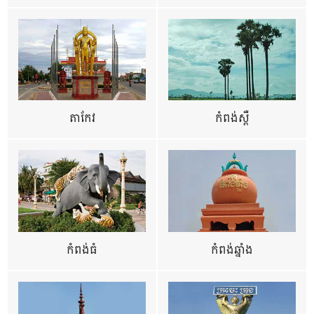
តាកែវ
កំពង់ស្ពឺ
កំពង់ធំ
កំពង់ឆ្នាំង