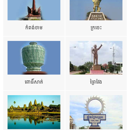
កំពង់ចាម
ក្រចេះ
ពោធិ៍សាត់
ព្រៃវែង