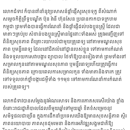
លោកជំទាវ ក៏បានពាំនាំនូវប្រសាសន៍ផ្តាំផ្ញើសួរសុខទុក្ខ ពីសំណាក់
សម្ដេចកិត្តិព្រឹទ្ធបណ្ឌិត ប៊ុន រ៉ានី ហ៊ុនសែន ប្រធានកាកបាទក្រហម
កម្ពុជា ព្រមទាំងបានធ្វើការណែនាំ និងផ្តាំផ្ញើដល់បងប្អូនស្ត្រី ដែលជា
មាតាៗគ្រប់រូប សំខាន់បងប្អូនស្ត្រីមានផ្ទៃពោះទាំងអស់ ត្រូវអញ្ជើញទៅ
ពិនិត្យសុខភាព ពិគ្រោះយោបល់ជាមួយគ្រូពេទ្យ នៅតាមមណ្ឌលសុខ
ភាព ឬមន្ទីរពេទ្យ ដែលនៅជិតលំនៅដ្ឋានរបស់ខ្លួន ទៅតាមការកំណត់
និងទទួលយកសេវាបង្ការ ព្យាបាល ថែទាំឱ្យបានទៀងទាត់ ព្រមទាំងទៅ
សម្រាលកូននៅតាមមណ្ឌលសុខភាព ឬមន្ទីរពេទ្យហើយត្រូវធ្វើការ
ពិនិត្យសុខភាព ក្រោយពេលការសម្រាលកូន ទាំងមាតានិងទារក ត្រូវ
ទៅទទួលចាក់ថ្នាំបង្ការជម្ងឺទាំង ១១មុខ ទៅតាមការណែនាំការកំណត់
របស់គ្រូពេទ្យ។
លោកជំទាវបានសម្ដែងនូវអំណរសាទរ និងការកោតសរសើរយ៉ាង ខ្លាំង
ចំពោះរាជរដ្ឋាភិបាលដែលពីមួយឆ្នាំទៅមួយឆ្នាំ ខិតខំសម្រេចនូវ
សមិទ្ធផលជាច្រើន ក្នុងការដឹកនាំប្រទេសយើងឱ្យមានសុខសន្តិភាព ស្ថិរ
ភាពនយោបាយ ភាពសុខដុមរមនា និងការអភិវឌ្ឍសង្គមជាតិឱ្យ