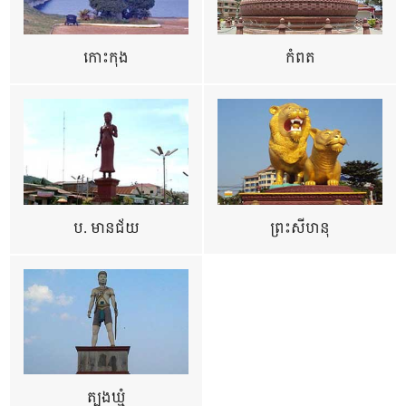
កោះកុង
កំពត
ប. មានជ័យ
ព្រះសីហនុ
ត្បូងឃ្មុំ