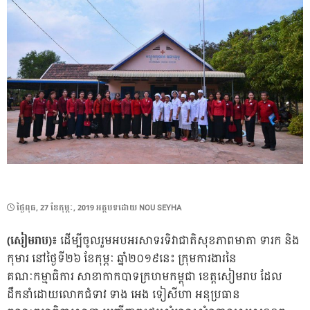
POSTED
ថ្ងៃ​ពុធ, 27 ខែ​កុម្ភៈ, 2019
អត្ថបទដោយ
NOU SEYHA
ON
(សៀមរាប)៖
ដើម្បីចូលរួមអបអរសាទរទិវាជាតិសុខភាពមាតា ទារក និង
កុមារ នៅថ្ងៃទី២៦ ខែកុម្ភៈ ឆ្នាំ២០១៩នេះ ក្រុមការងារនៃ
គណៈកម្មាធិការ សាខាកាកបាទក្រហមកម្ពុជា ខេត្តសៀមរាប ដែល
ដឹកនាំដោយលោកជំទាវ ទាង អេង ទៀសីហា អនុប្រធាន