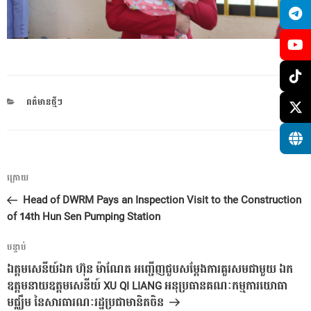
CATEGORIES
ពត៌មានថ្មីៗ
ការ​
អត្ថបទ
ក្រោយ
នាំទិស​
មុន
Head of DWRM Pays an Inspection Visit to the Construction
ប្រកាស
of 14th Hun Sen Pumping Station
អត្ថបទ
បន្ទាប់
បន្ទាប់
ឯត្តមសេនីយ៍ឯក ហ៊ុន ម៉ាណែត អញ្ជើញ​ជួបសម្តែងការគួរសម​ជាមួយ​ ឯក
ឧត្តមនាយឧត្តមសេនីយ៍ XU QI LIANG អនុប្រធាន​គណៈកម្មការ​យោធា
មជ្ឈឹម​ នៃសារធារណៈរដ្ឋប្រជាមានិតចិន