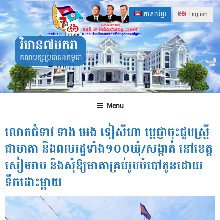
Skip
ភាសាខ្មែរ
English
to
content
វិមាន៧មករា
គណបក្សប្រជាជនកម្ពុជា
Menu
លោកជំទាវ ទាង អេង ទៀសីហា ប្ដេជ្ញាចុះជួបស្រ្តី
ជាមាតា និងពលរដ្ឋទាំង១០០ឃុំ/សង្កាត់ នៅខេត្ត
សៀមរាប និងសុំឱ្យមាតាគ្រប់រូបបំបៅកូនដោយ
ទឹកដោះម្ដាយ