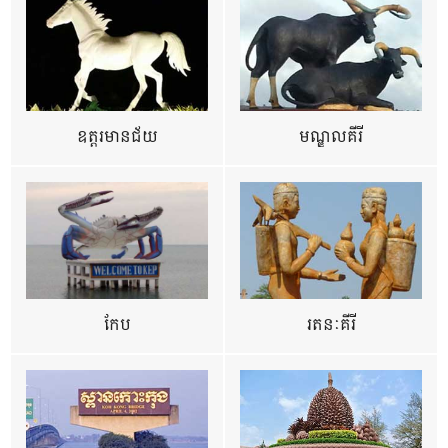
ឧត្ដរមានជ័យ
មណ្ឌលគីរី
កែប
រតនៈគីរី