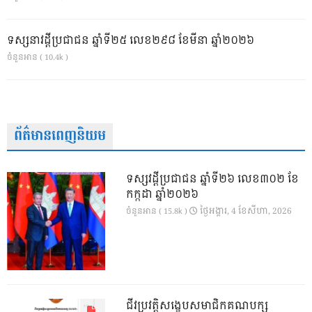
ទស្សនាវដ្ដីប្រជាជន ឆ្នាំទី២៥ លេខ២៩៨ ខែមីនា ឆ្នាំ២០២៦
ចំនួនអាន ( 10.4k )
ព័ត៌មានពេញនិយម
ទស្សវដ្តីប្រជាជន ឆ្នាំទី២៦ លេខ៣០២ ខែ
កក្កដា ឆ្នាំ២០២៦
ថ្ងៃ​អង្គារ, 4 ខែ​សីហា, 2026
ចំនួនអាន ( 15.8k )
ជីវប្រវត្តិសង្ខេបសមាជិកគណបក្ស