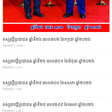
ទស្សវដ្តីប្រជាជន ឆ្នាំទី២៦ លេខ៣០២ ខែកក្កដា ឆ្នាំ២០២៦
ចំនួនអាន ( 15.8k )
ទស្សនាវដ្ដីប្រជាជន ឆ្នាំទី២៦ លេខ៣០១ ខែមិថុនា ឆ្នាំ២០២៦
ចំនួនអាន ( 2.7k )
ទស្សវដ្តីប្រជាជន ឆ្នាំទី២៥ លេខ៣០០ ខែឧសភា ឆ្នាំ២០២៦
ចំនួនអាន ( 7.4k )
ទស្សនាវដ្ដីប្រជាជន ឆ្នាំទី២៥ លេខ២៩៩ ខែមេសា ឆ្នាំ២០២៦
ចំនួនអាន ( 5.6k )