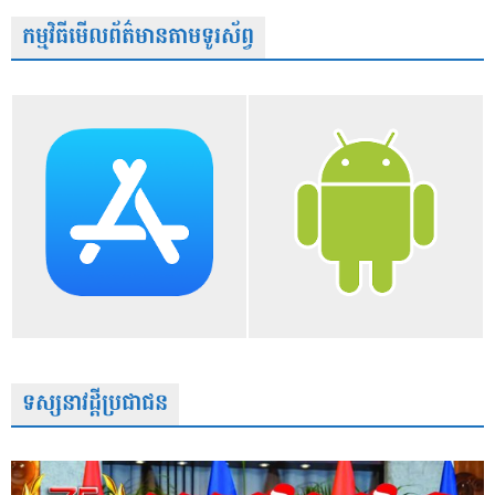
កម្មវិធីមើលព័ត៌មានតាមទូរស័ព្វ
ទស្សនាវដ្តីប្រជាជន