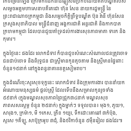
រីកចម្រើនឡើង ក្រោមការដឹកនាំដ៏ឆ្លៀសវៃប្រកបដោយគតិបណ្ឌិតរបស់
សម្តេចអគ្គមហាសេនាបតីតេជោ ហ៊ុន សែន នាយករដ្ឋមន្រ្តី នៃ
ព្រះរាជាណាចក្រកម្ពុជា និងសម្តេចកិត្តិព្រឹទ្ធបណ្ឌិត ប៊ុន រ៉ានី ហ៊ុនសែន
ក្រសួងសុខាភិបាល មន្រ្តីជំនាញ អង្គការជាតិ អន្តរជាតិ និងកាកបាត
ក្រហមកម្ពុជា ដែលបានជួយគាំទ្រដល់ការងារសុខភាពមាតា ទារក និង
កុមារ។
ក្នុងថ្ងៃនេះ ផងដែរ លោកជំទាវ ក៏បានជួបសំណេះសំណាលជនត្រូវចោទ
ជនជាប់ចោទ និងពិរុទ្ធជន ជាស្ត្រីមានកូនតូចតាម និងស្ត្រីមានផ្ទៃពោះ
ចំនួន១៥នាក់ នៅក្នុងពន្ធនាគារខេត្តសៀមរាប។
ក្នុងដំណើរចុះសួរសុខទុក្ខនេះ លោកជំទាវ និងក្រុមការងារ បាននាំយក
អំណោយមនុស្សធម៌ ផ្ដល់ស្ត្រី ដែលទើបនឹងសម្រាលកូនរួចទាំង
៥៩នាក់ (ក្នុងមណ្ឌលសុខភាពព្រៃជ្រូក៣៤នាក់ មណ្ឌលសុខ
ភាពសសរស្តម្ភ ចំនួន ២៥នាក់) ក្នុងម្នាក់ៗ ទទួលបាន៖ មុង១, ភួយ១,
សារុង១, ក្រម៉ា១, មី ១កេស, ត្រីខ ១យួរ, ទឹកដោះគោឆៅ ៣កំប៉ុង,
ស្ករស ១គីឡូ, សាប៊ូក្រអូប ៣ដុំ, និងថវិកាចំនួន ៥ម៉ឺនរៀល ផងដែរ៕