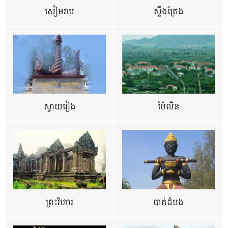
សៀមរាប
ស្ទឹងត្រែង
ស្វាយរៀង
ប៉ៃលិន
ព្រះវិហារ
បាត់ដំបង