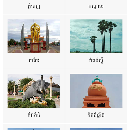
ភ្នំពេញ
កណ្តាល
តាកែវ
កំពង់ស្ពឺ
កំពង់ធំ
កំពង់ឆ្នាំង