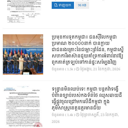
ទាញយក
96 KB
ប្រមុខការទូតកម្ពុជា៖ ជនស៊ីវិលកម្ពុជា
ប្រមាណ ២០០០០នាក់ បានក្លាយ
ជាជនរងគ្រោះនៃជម្លោះព្រំដែន, កម្ពុជាស្នើ
សហការីអាស៊ានជួយគាំទ្រការអំពាវនាវឱ្យ
ពួកគាត់ត្រឡប់ទៅកាន់ផ្ទះសម្បែងវិញ
ថ្ងៃ​អង្គារ, 21 ខែ​កក្កដា, 2026
ចំនួនអាន ( 1.5k )
ទន្ទ្រានមិនឈប់ទេ! កម្ពុជា បន្តតវ៉ាទង្វើ
បំពានច្បាប់របស់កងទ័ពថៃ ឈូសឆាយដី
ធ្វើផ្លូវចូលជ្រៅមកលើដីកម្ពុជា ក្នុង
ភូមិសាស្ត្រខេត្តឧត្តរមានជ័យ
ថ្ងៃ​ព្រហស្បតិ៍, 23 ខែ​កក្កដា,
ចំនួនអាន ( 1.4k )
2026