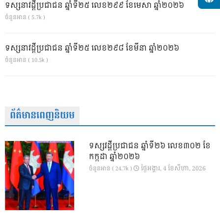
ទស្សនាវដ្ដីប្រជាជន ឆ្នាំទី២៥ លេខ២៩៩ ខែមេសា ឆ្នាំ២០២៦
ចំនួនអាន ( 5.7k )
ទស្សនាវដ្ដីប្រជាជន ឆ្នាំទី២៥ លេខ២៩៨ ខែមីនា ឆ្នាំ២០២៦
ចំនួនអាន ( 10.5k )
ព័ត៌មានពេញនិយម
ទស្សវដ្តីប្រជាជន ឆ្នាំទី២៦ លេខ៣០២ ខែ
កក្កដា ឆ្នាំ២០២៦
ថ្ងៃ​អង្គារ, 4 ខែ​សីហា, 2026
ចំនួនអាន ( 24.7k )