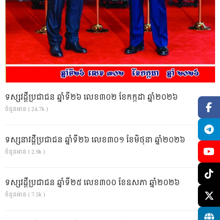
ទស្សវដ្តីប្រជាជន ឆ្នាំទី២៦ លេខ៣០២ ខែកក្កដា ឆ្នាំ២០២៦
ចំនួនអាន ( 24.7k )
ទស្សនាវដ្ដីប្រជាជន ឆ្នាំទី២៦ លេខ៣០១ ខែមិថុនា ឆ្នាំ២០២៦
ចំនួនអាន ( 2.9k )
ទស្សវដ្តីប្រជាជន ឆ្នាំទី២៥ លេខ៣០០ ខែឧសភា ឆ្នាំ២០២៦
ចំនួនអាន ( 7.5k )