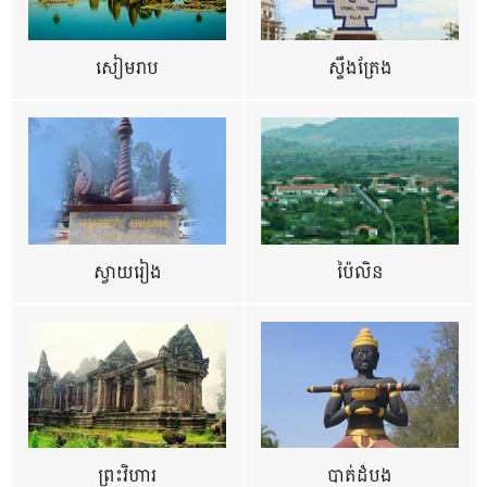
សៀមរាប
ស្ទឹងត្រែង
ស្វាយរៀង
ប៉ៃលិន
ព្រះវិហារ
បាត់ដំបង