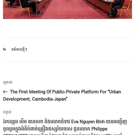
CATEGORIES
ពត៌មានថ្មីៗ
ការ​
អត្ថបទ
ក្រោយ
នាំទិស​
មុន
The First Meeting Of Public-Private Platform For “Urban
ប្រកាស
Development, Cambodia-Japan”
អត្ថបទ
បន្ទាប់
បន្ទាប់
ឯកឧត្តម លឹម គានហោ និងលោកជំទាវ Eva Nguyen Binh បានអញ្ជើញ
ចូលរួមក្នុងពិធីបំពាក់គ្រឿងឥស្សរិយយស ជូនលោក Philippe