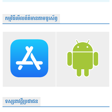
កម្មវិធីមើលព័ត៌មានតាមទូរស័ព្វ
ទស្សនាវដ្តីប្រជាជន