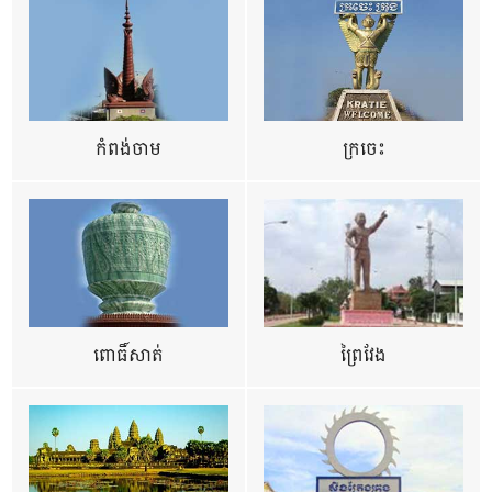
កំពង់ចាម
ក្រចេះ
ពោធិ៍សាត់
ព្រៃវែង