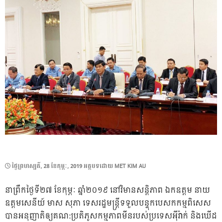
POSTED
ថ្ងៃ​ព្រហស្បតិ៍, 28 ខែ​កុម្ភៈ, 2019
អត្ថបទដោយ
MET KIM AU
ON
នាព្រឹកថ្ងៃទី​២៧ ខែកុម្ភៈ​ ឆ្នាំ២០១៩ នៅវិមានសន្តិភាព ឯកឧត្តម នាយ
ឧត្តមសេនីយ៍ មាស សុភា ទេសរដ្ឋមន្ត្រីទទួលបន្ទុកបេសកកម្មពិសេស
បានអនុញាតិឲ្យគណ:ប្រតិភូសកម្មភាពមីនរបស់ប្រទេសអ៉ីរ៉ាក់ និងឃើដ