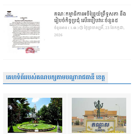
គណៈកម្មាធិការអចិន្ត្រៃយ៍ព្រឹទ្ធសភា នឹង
រៀបចំកិច្ចប្រជុំ លើរបៀបវារៈចំនួន៥
ថ្ងៃ​ព្រហស្បតិ៍, 23 ខែ​កក្កដា,
ចំនួនអាន ( 1.4k )
2026
គេហទំព័ររបស់គណបក្សតាមបណ្តារាជធានី ខេត្ត