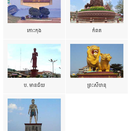
កោះកុង
កំពត
ប. មានជ័យ
ព្រះសីហនុ