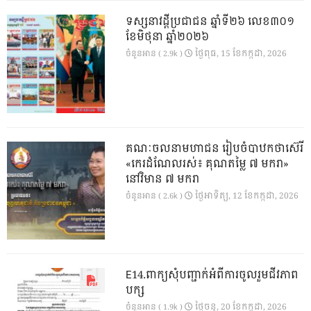
ទស្សនាវដ្ដីប្រជាជន ឆ្នាំទី២៦ លេខ៣០១
ខែមិថុនា ឆ្នាំ២០២៦
ថ្ងៃ​ពុធ, 15 ខែ​កក្កដា, 2026
ចំនួនអាន ( 2.9k )
គណៈចលនាមហាជន រៀបចំបាឋកថាស៊េរី
«កេរដំណែលរស់៖ គុណតម្លៃ ៧ មករា»
នៅវិមាន ៧ មករា
ថ្ងៃ​អាទិត្យ, 12 ខែ​កក្កដា, 2026
ចំនួនអាន ( 2.6k )
E14.ពាក្យសុំបញ្ជាក់អំពីការចូលរួមជីវភាព
បក្ស
ថ្ងៃ​ចន្ទ, 20 ខែ​កក្កដា, 2026
ចំនួនអាន ( 1.9k )