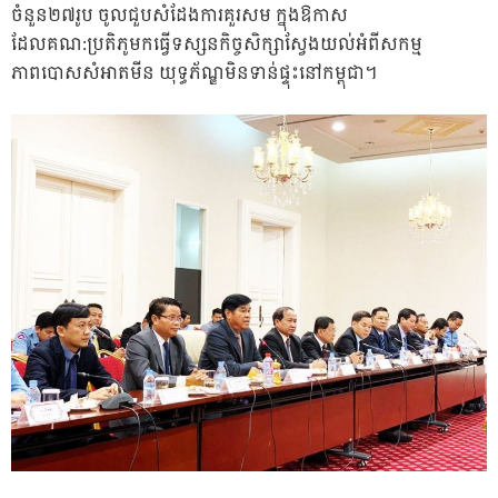
ចំនួន២៧រូប ចូលជួបសំដែងការគួរសម ក្នុងឱកាស
ដែលគណ:ប្រតិភូមកធ្វើទស្សនកិច្ចសិក្សាស្វែងយល់អំពីសកម្ម
ភាពបោសសំអាតមីន យុទ្ធភ័ណ្ឌមិនទាន់ផ្ទុះនៅកម្ពុជា។