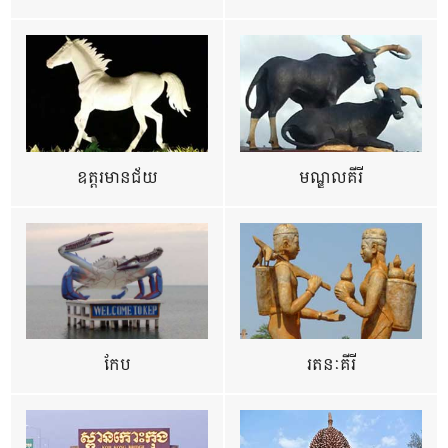
ឧត្ដរមានជ័យ
មណ្ឌលគីរី
កែប
រតនៈគីរី