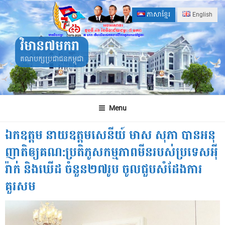
Skip
ភាសាខ្មែរ
English
to
content
វិមាន៧មករា
គណបក្សប្រជាជនកម្ពុជា
Menu
ឯកឧត្តម នាយឧត្តមសេនីយ៍ មាស សុភា បានអនុ
ញាតិឲ្យគណ:ប្រតិភូសកម្មភាពមីនរបស់ប្រទេសអ៉ី
រ៉ាក់ និងឃើដ ចំនួន២៧រូប ចូលជួបសំដែងការ
គួរសម