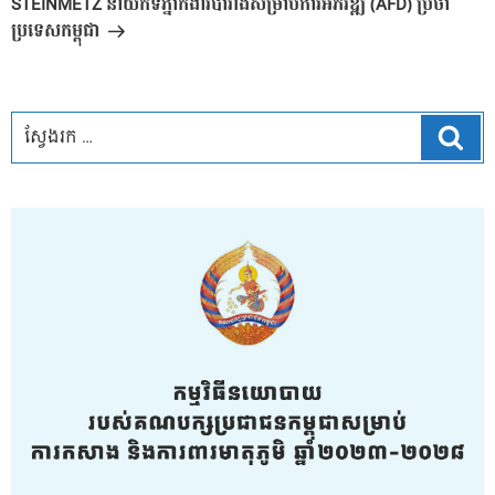
STEINMETZ នាយកទីភ្នាក់ងារបារាំងសម្រាប់ការអភិវឌ្ឍ (AFD) ប្រចាំ
ប្រទេសកម្ពុជា
ស្វែ