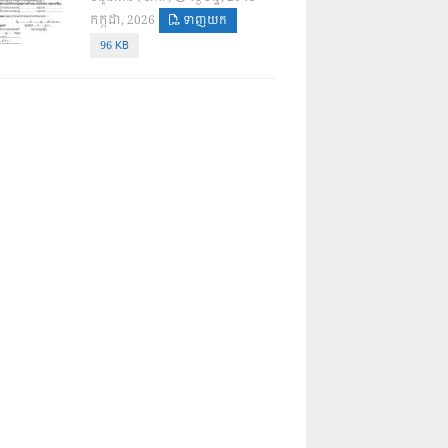
កក្កដា, 2026
ទាញយក
96 KB