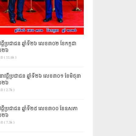
វដ្តីប្រជាជន ឆ្នាំទី២៦ លេខ៣០២ ខែកក្កដា
ំ២០២៦
ាន ( 11.6k )
នាវដ្ដីប្រជាជន ឆ្នាំទី២៦ លេខ៣០១ ខែមិថុនា
ំ២០២៦
ន ( 2.7k )
វដ្តីប្រជាជន ឆ្នាំទី២៥ លេខ៣០០ ខែឧសភា
ំ២០២៦
ន ( 7.3k )