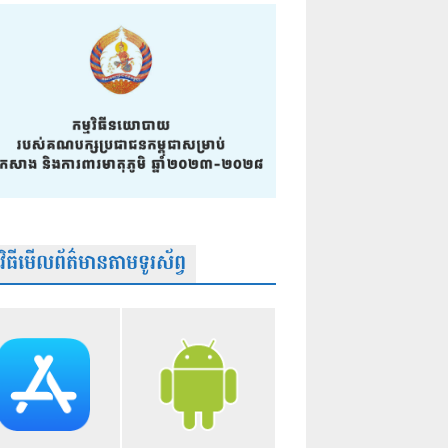
មវិធីមើលព័ត៌មានតាមទូរស័ព្វ