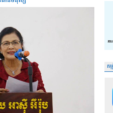
ធនធានមនុស្ស
កម្