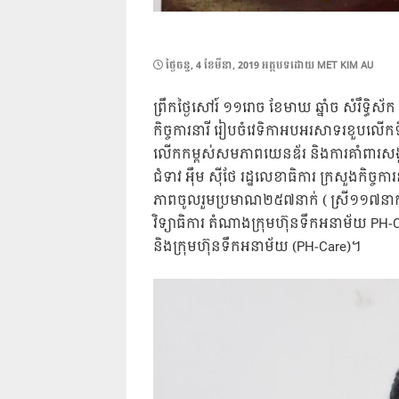
POSTED
ថ្ងៃ​ចន្ទ, 4 ខែ​មីនា, 2019
អត្ថបទដោយ
MET KIM AU
ON
ព្រឹកថ្ងៃសៅរ៍ ១១រោច ខែមាឃ ឆ្នាំច សំរឹទិ្ធស
កិច្ចការនារី រៀបចំវេទិកាអបអរសាទរខួបលេីកទ
លេីកកម្ពស់សមភាពយេនឌ័រ និងការគាំពារសង្
ជំទាវ អុឹម សុីថែ រដ្ឋលេខាធិការ ក្រសួងកិច្
ភាពចូលរួមប្រមាណ២៥៧នាក់ ( ស្រី១១៧នាក់ 
វិទ្យាធិការ តំណាងក្រុមហ៊ុនទឹកអនាម័យ PH-C
និងក្រុមហ៊ុនទឹកអនាម័យ (PH-Care)។