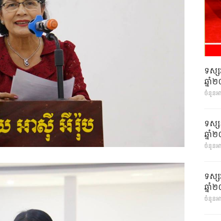
ទស្ស
ឆ្នា
ចំនួនអ
ទស្ស
ឆ្នា
ចំនួនអា
ទស្ស
ឆ្នា
ចំនួនអា