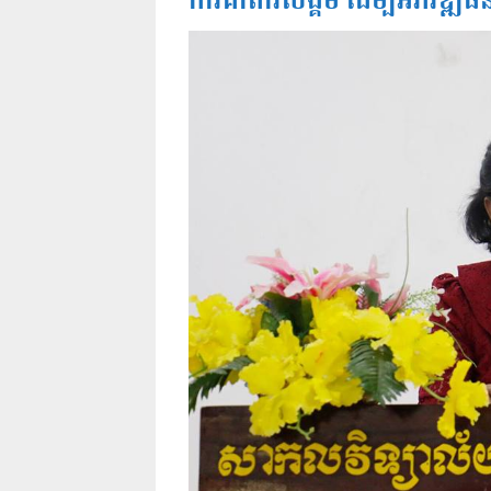
ការគាំពារសង្គម ដេីម្បីអភិវឌ្ឍ