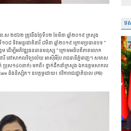
ទស្
័ក ព.ស ២៥៦២ ត្រូវនឹងថ្ងៃទី០២ ខែមីនា ឆ្នាំ២០១៩ ក្រសួង
ី១០៨ ទិវាអន្តរជាតិនារី ៨មីនា ឆ្នាំ២០១៩ ក្រោមប្រធានបទ “
គម ដេីម្បីអភិវឌ្ឍធនធានមនុស្ស “ ក្រោមអធិបតីភាពលោក
ចការនារី នៅសាកលវិទ្យាល័យ អាសុីអឺរ៉ុប រាជធានីភ្នំពេញ។ សមាស
ប្រុស១៤០នាក់) មកពី៖ ថ្នាក់ដឹកនាំក្រសួង ឯកឧត្តមសាកល
are និងនិស្សិត។ ឧបត្ថម្ភដោយ៖ ថវិការាជរដ្ឋាភិបាល (PB)