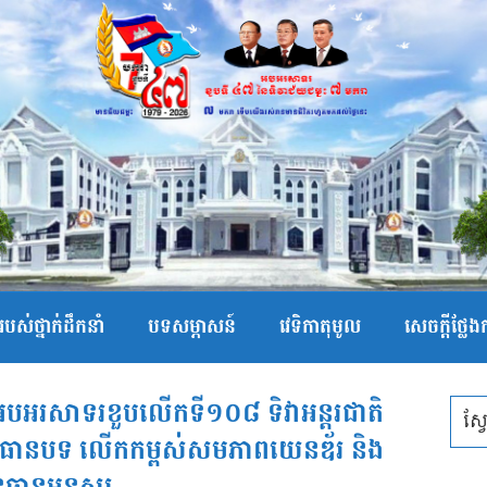
បស់ថ្នាក់ដឹកនាំ
បទសម្ភាសន៍
វេទិកាតុមូល
សេចក្ដីថ្លែ
កាអបអរសាទរខួបលេីកទី១០៨ ទិវាអន្តរជាតិ
ប្រធានបទ លេីកកម្ពស់សមភាពយេនឌ័រ និង