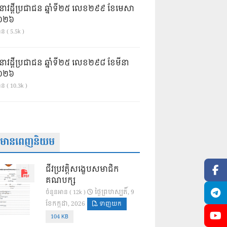
នាវដ្ដីប្រជាជន ឆ្នាំទី២៥ លេខ២៩៩ ខែមេសា
ំ២០២៦
ន ( 5.5k )
នាវដ្ដីប្រជាជន ឆ្នាំទី២៥ លេខ២៩៨ ខែមីនា
ំ២០២៦
ាន ( 10.3k )
ត៌មានពេញនិយម
ជីវប្រវត្តិសង្ខេបសមាជិក
គណបក្ស
ថ្ងៃ​ព្រហស្បតិ៍, 9
ចំនួនអាន ( 12k )
ខែ​កក្កដា, 2026
ទាញយក
104 KB