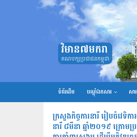
Skip
to
content
វិមាន៧មករា
គណបក្សប្រជាជនកម្ពុជា
ទំព័រដើម
បណ្តុំឯកសារ
សាររ
ក្រសួងកិច្ចការនារី រៀបចំវេទិ
នារី ៨មីនា ឆ្នាំ២០១៩ ក្រោម