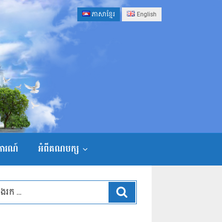
ភាសាខ្មែរ
English
ងការណ៍
អំពីគណបក្ស
ស្វែងរក