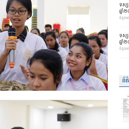
ទស្ស
ឆ្នា
ចំនួនអា
ទស្ស
ឆ្នា
ចំនួនអ
ព័