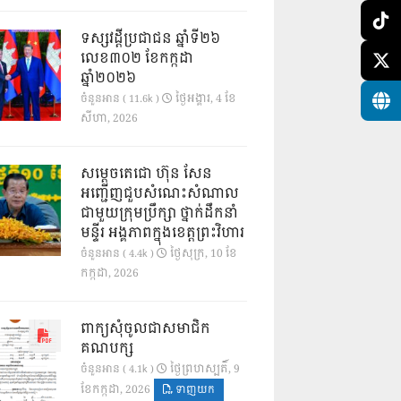
ទស្សវដ្តីប្រជាជន ឆ្នាំទី២៦
លេខ៣០២ ខែកក្កដា
ឆ្នាំ២០២៦
ថ្ងៃ​អង្គារ, 4 ខែ​
ចំនួនអាន ( 11.6k )
សីហា, 2026
សម្តេចតេជោ ហ៊ុន សែន
អញ្ជើញជួបសំណេះសំណាល
ជាមួយក្រុមប្រឹក្សា ថ្នាក់ដឹកនាំ
មន្ទីរ អង្គភាពក្នុងខេត្តព្រះវិហារ
ថ្ងៃ​សុក្រ, 10 ខែ​
ចំនួនអាន ( 4.4k )
កក្កដា, 2026
ពាក្យសុំចូលជាសមាជិក
គណបក្ស
ថ្ងៃ​ព្រហស្បតិ៍, 9
ចំនួនអាន ( 4.1k )
ខែ​កក្កដា, 2026
ទាញយក