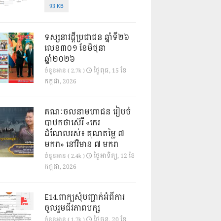
93 KB
ទស្សនាវដ្ដីប្រជាជន ឆ្នាំទី២៦
លេខ៣០១ ខែមិថុនា
ឆ្នាំ២០២៦
ថ្ងៃ​ពុធ, 15 ខែ​
ចំនួនអាន ( 2.7k )
កក្កដា, 2026
គណៈចលនាមហាជន រៀបចំ
បាឋកថាស៊េរី «កេរ
ដំណែលរស់៖ គុណតម្លៃ ៧
មករា» នៅវិមាន ៧ មករា
ថ្ងៃ​អាទិត្យ, 12 ខែ​
ចំនួនអាន ( 2.4k )
កក្កដា, 2026
E14.ពាក្យសុំបញ្ជាក់អំពីការ
ចូលរួមជីវភាពបក្ស
ថ្ងៃ​ចន្ទ, 20 ខែ​
ចំនួនអាន ( 1.7k )