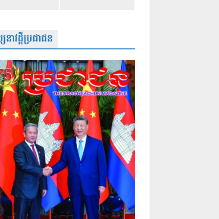
សនាវដ្តីប្រជាជន