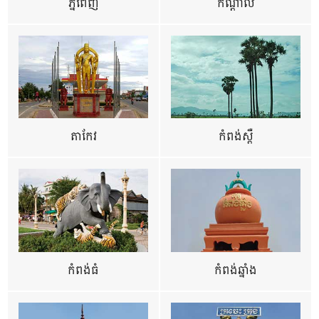
ភ្នំពេញ
កណ្តាល
តាកែវ
កំពង់ស្ពឺ
កំពង់ធំ
កំពង់ឆ្នាំង