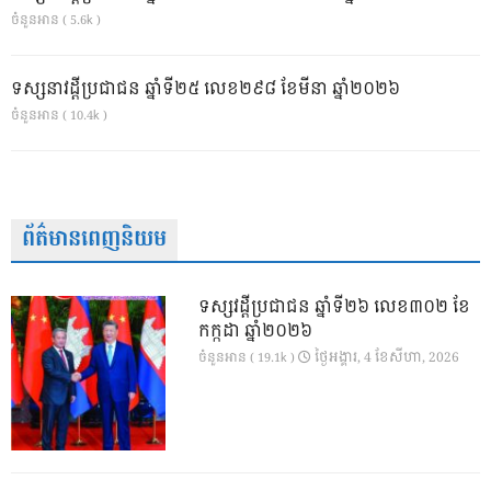
ចំនួនអាន ( 5.6k )
ទស្សនាវដ្ដីប្រជាជន ឆ្នាំទី២៥ លេខ២៩៨ ខែមីនា ឆ្នាំ២០២៦
ចំនួនអាន ( 10.4k )
ព័ត៌មានពេញនិយម
ទស្សវដ្តីប្រជាជន ឆ្នាំទី២៦ លេខ៣០២ ខែ
កក្កដា ឆ្នាំ២០២៦
ថ្ងៃ​អង្គារ, 4 ខែ​សីហា, 2026
ចំនួនអាន ( 19.1k )