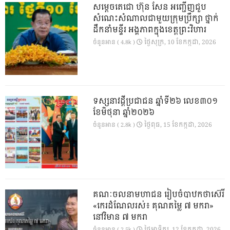
សម្តេចតេជោ ហ៊ុន សែន អញ្ជើញជួប
សំណេះសំណាលជាមួយក្រុមប្រឹក្សា ថ្នាក់
ដឹកនាំមន្ទីរ អង្គភាពក្នុងខេត្តព្រះវិហារ
ថ្ងៃ​សុក្រ, 10 ខែ​កក្កដា, 2026
ចំនួនអាន ( 4.8k )
ទស្សនាវដ្ដីប្រជាជន ឆ្នាំទី២៦ លេខ៣០១
ខែមិថុនា ឆ្នាំ២០២៦
ថ្ងៃ​ពុធ, 15 ខែ​កក្កដា, 2026
ចំនួនអាន ( 2.8k )
គណៈចលនាមហាជន រៀបចំបាឋកថាស៊េរី
«កេរដំណែលរស់៖ គុណតម្លៃ ៧ មករា»
នៅវិមាន ៧ មករា
ថ្ងៃ​អាទិត្យ, 12 ខែ​កក្កដា, 2026
ចំនួនអាន ( 2.5k )