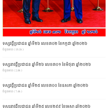
ទស្សវដ្តីប្រជាជន ឆ្នាំទី២៦ លេខ៣០២ ខែកក្កដា ឆ្នាំ២០២៦
ចំនួនអាន ( 19.1k )
ទស្សនាវដ្ដីប្រជាជន ឆ្នាំទី២៦ លេខ៣០១ ខែមិថុនា ឆ្នាំ២០២៦
ចំនួនអាន ( 2.8k )
ទស្សវដ្តីប្រជាជន ឆ្នាំទី២៥ លេខ៣០០ ខែឧសភា ឆ្នាំ២០២៦
ចំនួនអាន ( 7.4k )
ទស្សនាវដ្ដីប្រជាជន ឆ្នាំទី២៥ លេខ២៩៩ ខែមេសា ឆ្នាំ២០២៦