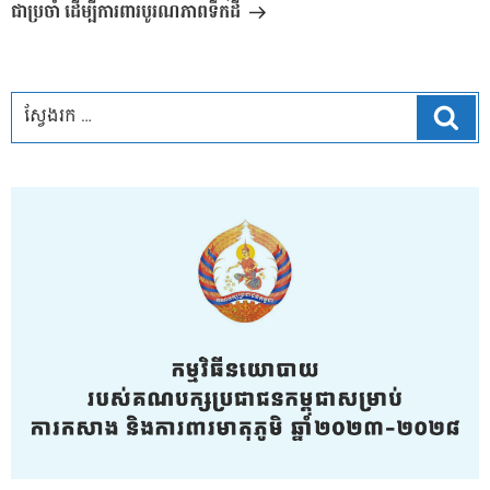
ជាប្រចាំ ដើម្បីការពារបូរណភាពទឹកដី
ស្វែ