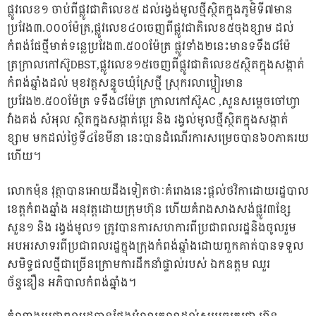
ផ្លូវលេខ១ ចាប់ពីផ្លូវជាតិលេខ៥ ដល់រង្វង់មូលថ្មីស្ថិតក្នុងភូមិទី៧មាន
ប្រវែង៣.០០០ម៉ែត្រ,ផ្លូវលេខ៤០ចេញពីផ្លូវជាតិលេខ៥ចុងខ្សាម ដល់
កំពង់ផែថ្មីមាត់ទន្លេប្រវែង៣.៥០០ម៉ែត្រ ផ្លូវទាំង២នេះមានទទឹង៨ម៉ែ
ត្រក្រាលកៅស៊ូDBST,ផ្លូវលេខ១៥ចេញពីផ្លូវជាតិលេខ៥ស្ថិតក្នុងសង្កាត់
កំពង់ឆ្នាំងដល់ មុខវត្តសន្ទូចឃុំស្រែថ្មី ស្រុករលាប្អៀរមាន
ប្រវែង២.៥០០ម៉ែត្រ ទទឹង៨ម៉ែត្រ ក្រាលកៅស៊ូAC ,សួនសម្តេចចៅហ្វា
វាំងគង់ សំអុល ស្ថិតក្នងសង្កាត់ប្អេរ និង រង្វល់មូលថ្មីស្ថិតក្នុងសង្កាត់
ខ្សាម មកដល់ថៃ្ងទី៤ខែមីនា នេះបានដំណើរការសម្រេចបាន៦០ភាគរយ
ហើយ។
លោកម៉ុន វុត្ថាបានអោយដឹងទៀតថាៈគំរោងនេះផ្តល់ថវិកាដោយរដ្ឋបាល
ខេត្តកំពងឆ្នាំង អនុវត្តដោយក្រុមហ៊ុន ហើយគំរាងសាងសង់ផ្លូវ៣ខ្សែ
សួន១ និង រង្វង់មូល១ ត្រូវបានការសហការពីប្រជាពលរដ្ឋនិងចូលរួម
អបអរសាទរពីប្រជាពលរដ្ឋក្នុងក្រុងកំពង់ឆ្នាំងដោយពួកគាត់បានទទួល
សមិទ្ធផលថ្មីជាច្រើនក្រោមការដឹកនាំផ្ទាល់របស់ ឯកឧត្តម ឈួរ
ច័ន្ទឌឿន អភិបាលកំពង់ឆ្នាំង។