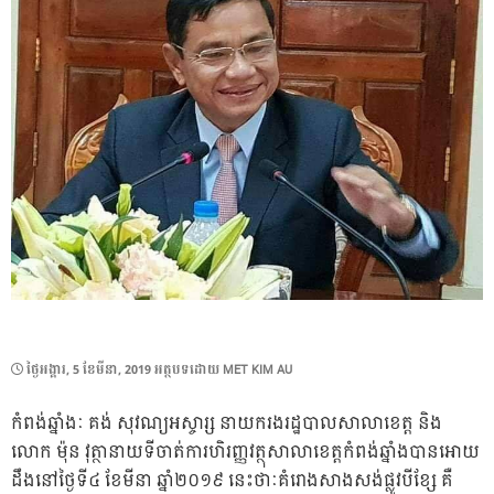
POSTED
ថ្ងៃ​អង្គារ, 5 ខែ​មីនា, 2019
អត្ថបទដោយ
MET KIM AU
ON
កំពង់ឆ្នាំងៈ គង់ សុវណ្យអស្ចារ្ស នាយករងរដ្ឋបាលសាលាខេត្ត និង
លោក ម៉ុន វុត្ថានាយទីចាត់ការហិរញ្ញវត្ថុសាលាខេត្តកំពង់ឆ្នាំងបានអោយ
ដឹងនៅថ្ងៃទី៤ ខែមីនា ឆ្នាំ២០១៩ នេះថាៈគំរោងសាងសង់ផ្លូវបីខ្សែ គឺ