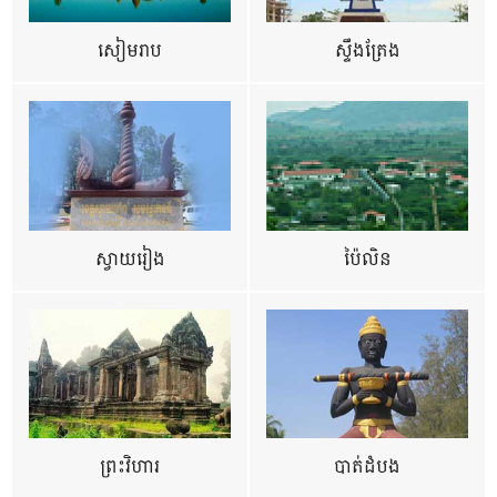
សៀមរាប
ស្ទឹងត្រែង
ស្វាយរៀង
ប៉ៃលិន
ព្រះវិហារ
បាត់ដំបង