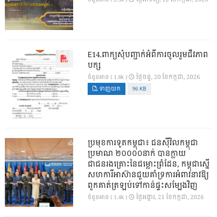
E14.ពាក្យសុំបញ្ជាក់អំពីការចូលរួមជីវភាព
បក្ស
ថ្ងៃ​ចន្ទ, 20 ខែ​កក្កដា, 2026
ចំនួនអាន ( 1.8k )
ទាញយក
96 KB
ប្រមុខការទូតកម្ពុជា៖ ជនស៊ីវិលកម្ពុជា
ប្រមាណ ២០០០០នាក់ បានក្លាយ
ជាជនរងគ្រោះនៃជម្លោះព្រំដែន, កម្ពុជាស្នើ
សហការីអាស៊ានជួយគាំទ្រការអំពាវនាវឱ្យ
ពួកគាត់ត្រឡប់ទៅកាន់ផ្ទះសម្បែងវិញ
ថ្ងៃ​អង្គារ, 21 ខែ​កក្កដា, 2026
ចំនួនអាន ( 1.4k )