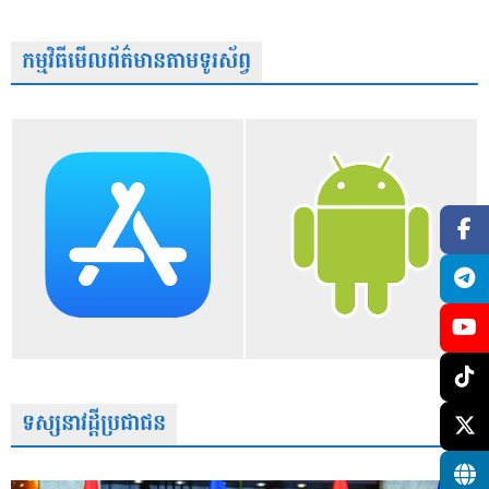
កម្មវិធីមើលព័ត៌មានតាមទូរស័ព្វ
ទស្សនាវដ្តីប្រជាជន