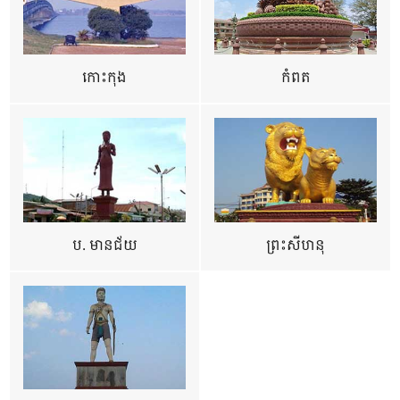
កោះកុង
កំពត
ប. មានជ័យ
ព្រះសីហនុ