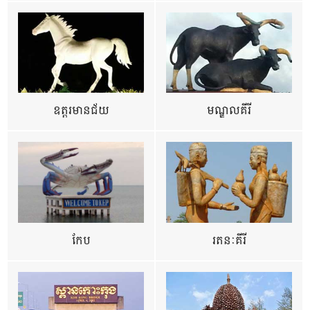
ឧត្ដរមានជ័យ
មណ្ឌលគីរី
កែប
រតនៈគីរី