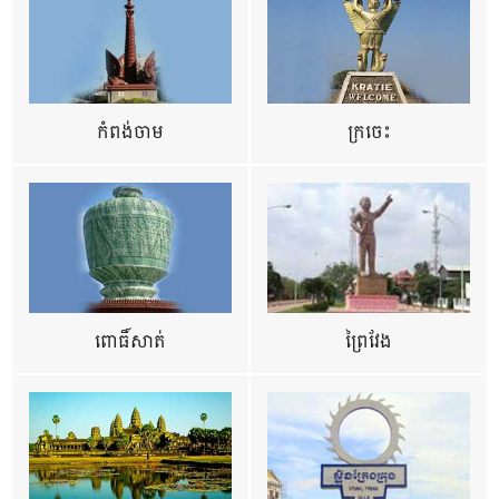
កំពង់ចាម
ក្រចេះ
ពោធិ៍សាត់
ព្រៃវែង