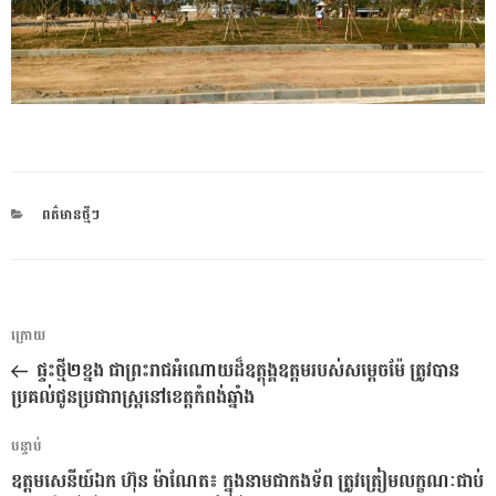
CATEGORIES
ពត៌មានថ្មីៗ
ការ​
អត្ថបទ
ក្រោយ
នាំទិស​
មុន
ផ្ទះថ្មី​២ខ្នង​ ជាព្រះរាជអំណោយដ៏ឧត្តុង្គឧត្តម​របស់សម្តេចម៉ែ ត្រូវបាន
ប្រកាស
ប្រគល់ជូនប្រជារាស្ត្រ​នៅ​ខេត្តកំពង់ឆ្នាំង
អត្ថបទ
បន្ទាប់
បន្ទាប់
ឧត្តមសេនីយ៍ឯក ហ៊ុន ម៉ាណែត៖ ក្នុងនាមជាកងទ័ព ត្រូវត្រៀមលក្ខណៈជាប់