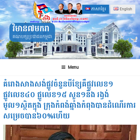
Skip
ភាសាខ្មែរ
English
to
content
វិមាន៧មករា
គណបក្សប្រជាជនកម្ពុជា
Menu
គំរោងសាងសង់ផ្លូវចំនួនបីខ្សែគឺផ្លូវលេខ១
ផ្លូវលេខ៤០ ផ្លូលេខ១៥ សួន១និង រង្វង់
មូល១ស្ថិតក្នុង ក្រុងកំពង់ឆ្នាំងកំពុងបានដំណើរការ
សម្រេចបាន៦០%ហើយ