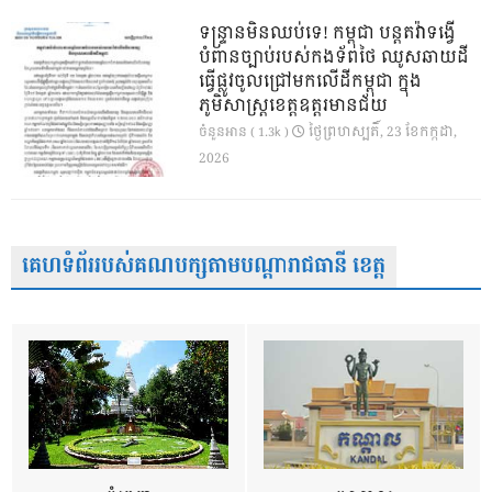
ទន្ទ្រានមិនឈប់ទេ! កម្ពុជា បន្តតវ៉ាទង្វើ
បំពានច្បាប់របស់កងទ័ពថៃ ឈូសឆាយដី
ធ្វើផ្លូវចូលជ្រៅមកលើដីកម្ពុជា ក្នុង
ភូមិសាស្ត្រខេត្តឧត្តរមានជ័យ
ថ្ងៃ​ព្រហស្បតិ៍, 23 ខែ​កក្កដា,
ចំនួនអាន ( 1.3k )
2026
គេហទំព័ររបស់គណបក្សតាមបណ្តារាជធានី ខេត្ត