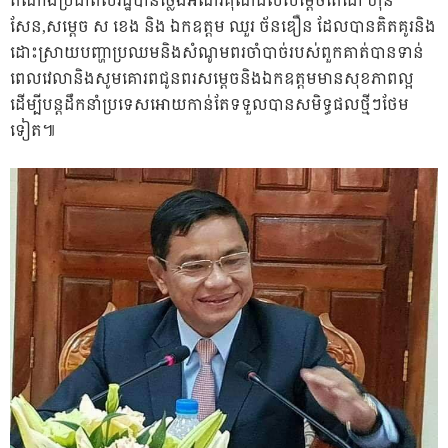
តំណាងប្រជាពលរដ្ឋបានថ្លែងអំណរគុណដល់សម្តេចតេជោ ហ៊ុន
សែន,សម្តេច ស ខេង និង ឯកឧត្តម ឈួរ ច័នឌឿន ដែលបានគិតគូរនិង
ដោះស្រាយបញ្ហាប្រឈមនិងសំណូមពរចាំបាច់របស់ពួកគាត់បានទាន់
ពេលវេលានិងសូមគោរពជូនពរសម្តេចនិងឯកឧត្តមមានសុខភាពល្អ
ដើម្បីបន្តដឹកនាំប្រទេសអោយកាន់តែទទួលបានសមិទ្ធផលថ្មីៗថែម
ទៀត៕