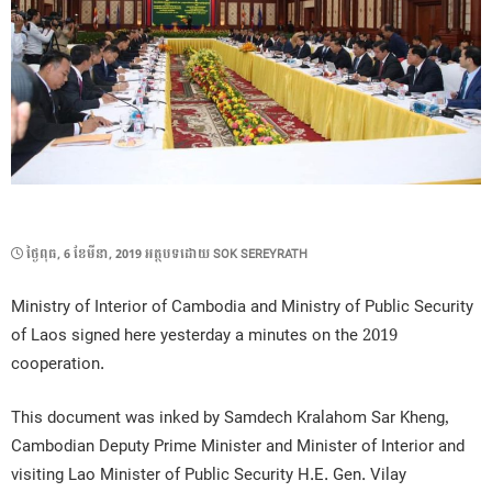
POSTED
ថ្ងៃ​ពុធ, 6 ខែ​មីនា, 2019
អត្ថបទដោយ
SOK SEREYRATH
ON
Ministry of Interior of Cambodia and Ministry of Public Security
of Laos signed here yesterday a minutes on the 2019
cooperation.
This document was inked by Samdech Kralahom Sar Kheng,
Cambodian Deputy Prime Minister and Minister of Interior and
visiting Lao Minister of Public Security H.E. Gen. Vilay