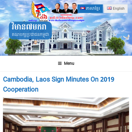
Skip
ភាសាខ្មែរ
English
to
content
វិមាន៧មករា
គណបក្សប្រជាជនកម្ពុជា
Menu
Cambodia, Laos Sign Minutes On 2019
Cooperation