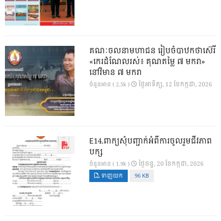
គណៈចលនាមហាជន រៀបចំបាឋកថាស៊េរី
«កេរដំណែលរស់៖ គុណតម្លៃ ៧ មករា»
នៅវិមាន ៧ មករា
ថ្ងៃ​អាទិត្យ, 12 ខែ​កក្កដា, 2026
ចំនួនអាន ( 2.5k )
E14.ពាក្យសុំបញ្ជាក់អំពីការចូលរួមជីវភាព
បក្ស
ថ្ងៃ​ចន្ទ, 20 ខែ​កក្កដា, 2026
ចំនួនអាន ( 1.9k )
ទាញយក
96 KB