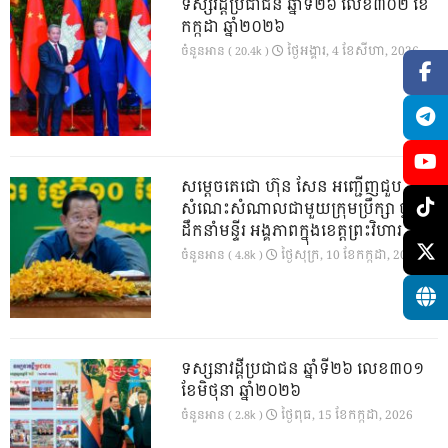
ទស្សវដ្តីប្រជាជន ឆ្នាំទី២៦ លេខ៣០២ ខែ
កក្កដា ឆ្នាំ២០២៦
ថ្ងៃ​អង្គារ, 4 ខែ​សីហា, 2026
ចំនួនអាន ( 20.4k )
សម្តេចតេជោ ហ៊ុន សែន អញ្ជើញជួប
សំណេះសំណាលជាមួយក្រុមប្រឹក្សា ថ្នាក់
ដឹកនាំមន្ទីរ អង្គភាពក្នុងខេត្តព្រះវិហារ
ថ្ងៃ​សុក្រ, 10 ខែ​កក្កដា, 2026
ចំនួនអាន ( 4.8k )
ទស្សនាវដ្ដីប្រជាជន ឆ្នាំទី២៦ លេខ៣០១
ខែមិថុនា ឆ្នាំ២០២៦
ថ្ងៃ​ពុធ, 15 ខែ​កក្កដា, 2026
ចំនួនអាន ( 2.8k )