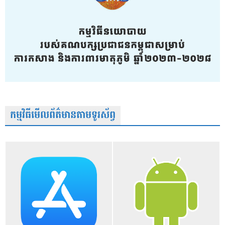
កម្មវិធីមើលព័ត៌មានតាមទូរស័ព្វ