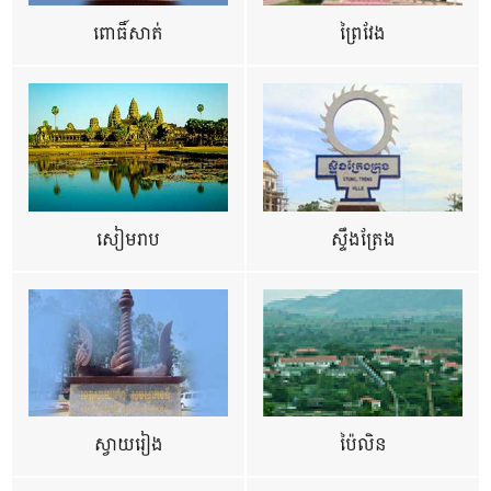
ពោធិ៍សាត់
ព្រៃវែង
សៀមរាប
ស្ទឹងត្រែង
ស្វាយរៀង
ប៉ៃលិន