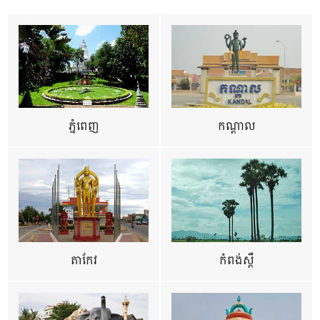
ភ្នំពេញ
កណ្តាល
តាកែវ
កំពង់ស្ពឺ