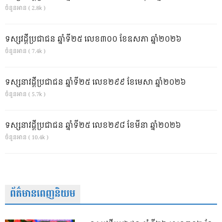
ចំនួនអាន ( 2.8k )
ទស្សវដ្តីប្រជាជន ឆ្នាំទី២៥ លេខ៣០០ ខែឧសភា ឆ្នាំ២០២៦
ចំនួនអាន ( 7.4k )
ទស្សនាវដ្ដីប្រជាជន ឆ្នាំទី២៥ លេខ២៩៩ ខែមេសា ឆ្នាំ២០២៦
ចំនួនអាន ( 5.7k )
ទស្សនាវដ្ដីប្រជាជន ឆ្នាំទី២៥ លេខ២៩៨ ខែមីនា ឆ្នាំ២០២៦
ចំនួនអាន ( 10.4k )
ព័ត៌មានពេញនិយម