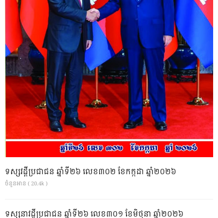
ទស្សវដ្តីប្រជាជន ឆ្នាំទី២៦ លេខ៣០២ ខែកក្កដា ឆ្នាំ២០២៦
ចំនួនអាន ( 20.4k )
ទស្សនាវដ្ដីប្រជាជន ឆ្នាំទី២៦ លេខ៣០១ ខែមិថុនា ឆ្នាំ២០២៦