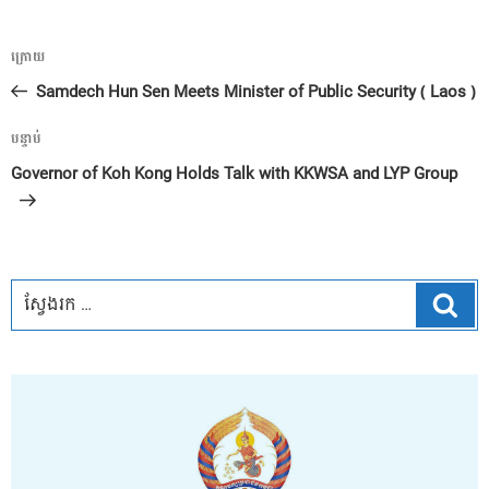
ការ​
អត្ថបទ
ក្រោយ
នាំទិស​
មុន
Samdech Hun Sen Meets Minister of Public Security ( Laos )
ប្រកាស
អត្ថបទ
បន្ទាប់
បន្ទាប់
Governor of Koh Kong Holds Talk with KKWSA and LYP Group
ស្វែ