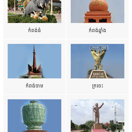
កំពង់ធំ
កំពង់ឆ្នាំង
កំពង់ចាម
ក្រចេះ