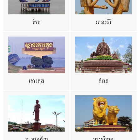
កែប
រតនៈគីរី
កោះកុង
កំពត
ប. មានជ័យ
ព្រះសីហនុ