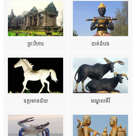
ព្រះវិហារ
បាត់ដំបង
ឧត្ដរមានជ័យ
មណ្ឌលគីរី