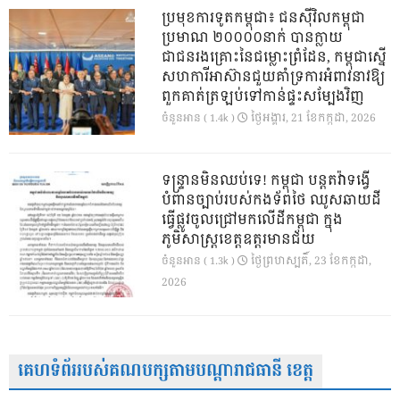
ប្រមុខការទូតកម្ពុជា៖ ជនស៊ីវិលកម្ពុជា
ប្រមាណ ២០០០០នាក់ បានក្លាយ
ជាជនរងគ្រោះនៃជម្លោះព្រំដែន, កម្ពុជាស្នើ
សហការីអាស៊ានជួយគាំទ្រការអំពាវនាវឱ្យ
ពួកគាត់ត្រឡប់ទៅកាន់ផ្ទះសម្បែងវិញ
ថ្ងៃ​អង្គារ, 21 ខែ​កក្កដា, 2026
ចំនួនអាន ( 1.4k )
ទន្ទ្រានមិនឈប់ទេ! កម្ពុជា បន្តតវ៉ាទង្វើ
បំពានច្បាប់របស់កងទ័ពថៃ ឈូសឆាយដី
ធ្វើផ្លូវចូលជ្រៅមកលើដីកម្ពុជា ក្នុង
ភូមិសាស្ត្រខេត្តឧត្តរមានជ័យ
ថ្ងៃ​ព្រហស្បតិ៍, 23 ខែ​កក្កដា,
ចំនួនអាន ( 1.3k )
2026
គេហទំព័ររបស់គណបក្សតាមបណ្តារាជធានី ខេត្ត