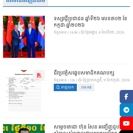
ព័ត៌មានពេញនិយម
ទស្សវដ្តីប្រជាជន ឆ្នាំទី២៦ លេខ៣០២ ខែ
កក្កដា ឆ្នាំ២០២៦
ថ្ងៃ​អង្គារ, 4 ខែ​សីហា, 2026
ចំនួនអាន ( 14.6k )
ជីវប្រវត្តិសង្ខេបសមាជិកគណបក្ស
ថ្ងៃ​ព្រហស្បតិ៍, 9 ខែ​កក្កដា, 2026
ចំនួនអាន ( 12k )
ទាញយក
104 KB
សម្តេចតេជោ ហ៊ុន សែន អញ្ជើញជួប