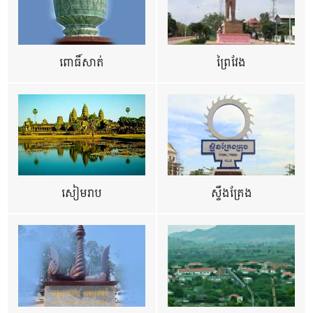
ពោធិ៍សាត់
ព្រៃវែង
សៀមរាប
ស្ទឹងត្រែង