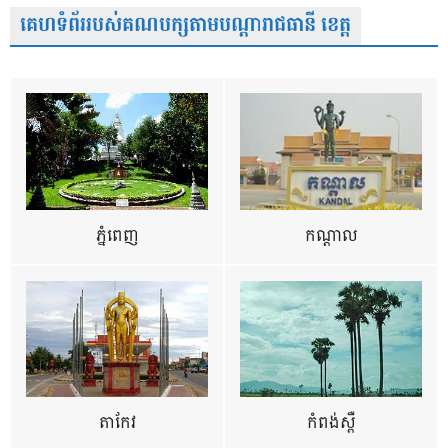
គេហទំព័ររបស់គណបក្សតាមបណ្តារាជធានី ខេត្ត
ភ្នំពេញ
កណ្តាល
តាកែវ
កំពង់ស្ពឺ