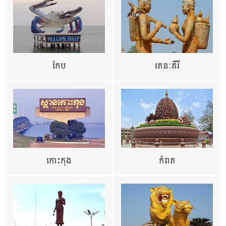
កែប
រតនៈគីរី
កោះកុង
កំពត