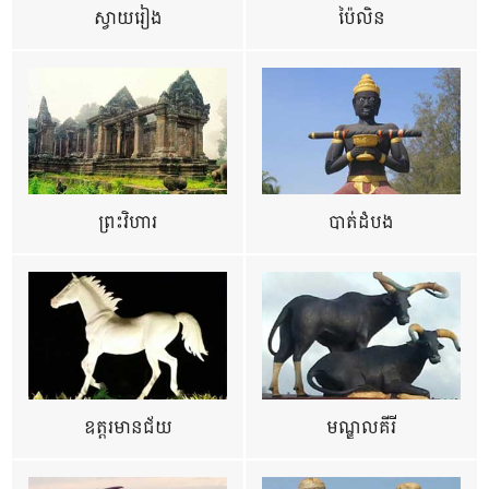
ស្វាយរៀង
ប៉ៃលិន
ព្រះវិហារ
បាត់ដំបង
ឧត្ដរមានជ័យ
មណ្ឌលគីរី