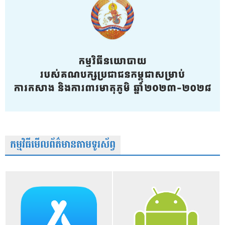
កម្មវិធីមើលព័ត៌មានតាមទូរស័ព្វ