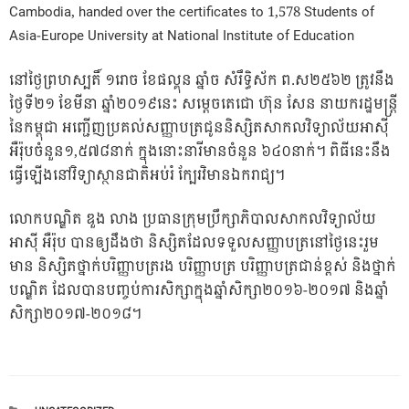
Cambodia, handed over the certificates to 1,578 Students of
Asia-Europe University at National Institute of Education
នៅថ្ងៃព្រហស្បតិ៍ ១រោច ខែផល្គុន ឆ្នាំច សំរឹទ្ធិស័ក ព.ស២៥៦២ ត្រូវនឹង
ថ្ងៃទី២១ ខែមីនា ឆ្នាំ២០១៩នេះ សម្តេចតេជោ ហ៊ុន សែន នាយករដ្ឋមន្ត្រី
នៃកម្ពុជា អញ្ជើញប្រគល់សញ្ញាបត្រជូននិស្សិតសាកលវិទ្យាល័យអាស៊ី
អឺរ៉ុបចំនួន១,៥៧៨នាក់ ក្នុងនោះនារីមានចំនួន ៦៤០នាក់។ ពិធីនេះនឹង
ធ្វើឡើងនៅវិទ្យាស្ថានជាតិអប់រំ ក្បែរវិមានឯករាជ្យ។
លោកបណ្ឌិត ឌួង លាង ប្រធានក្រុមប្រឹក្សាភិបាលសាកលវិទ្យាល័យ
អាស៊ី អឺរ៉ុប បានឲ្យដឹងថា និស្សិតដែលទទួលសញ្ញាបត្រនៅថ្ងៃនេះរួម
មាន និស្សិតថ្នាក់បរិញ្ញាបត្ររង បរិញ្ញាបត្រ បរិញ្ញាបត្រជាន់ខ្ពស់ និងថ្នាក់
បណ្ឌិត ដែលបានបញ្ចប់ការសិក្សាក្នុងឆ្នាំសិក្សា២០១៦-២០១៧ និងឆ្នាំ
សិក្សា២០១៧-២០១៨។