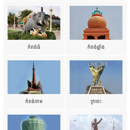
កំពង់ធំ
កំពង់ឆ្នាំង
កំពង់ចាម
ក្រចេះ