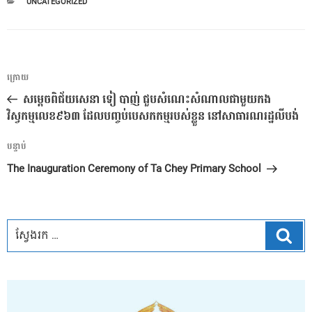
CATEGORIES
UNCATEGORIZED
ការ​
អត្ថបទ
ក្រោយ
នាំទិស​
មុន
សម្តេចពិជ័យសេនា ទៀ បាញ់ ជួបសំណេះសំណាលជាមួយកង
ប្រកាស
វិស្វកម្មលេខ៩៦៣ ដែលបញ្ចប់បេសកកម្មរបស់ខ្លួន នៅសាធារណរដ្ឋលីបង់
អត្ថបទ
បន្ទាប់
បន្ទាប់
The Inauguration Ceremony of Ta Chey Primary School
ស្វែ