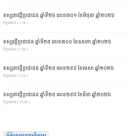
ទស្សនាវដ្ដីប្រជាជន ឆ្នាំទី២៦ លេខ៣០១ ខែមិថុនា ឆ្នាំ២០២៦
ចំនួនអាន ( 2.7k )
ទស្សវដ្តីប្រជាជន ឆ្នាំទី២៥ លេខ៣០០ ខែឧសភា ឆ្នាំ២០២៦
ចំនួនអាន ( 7.3k )
ទស្សនាវដ្ដីប្រជាជន ឆ្នាំទី២៥ លេខ២៩៩ ខែមេសា ឆ្នាំ២០២៦
ចំនួនអាន ( 5.5k )
ទស្សនាវដ្ដីប្រជាជន ឆ្នាំទី២៥ លេខ២៩៨ ខែមីនា ឆ្នាំ២០២៦
ចំនួនអាន ( 10.3k )