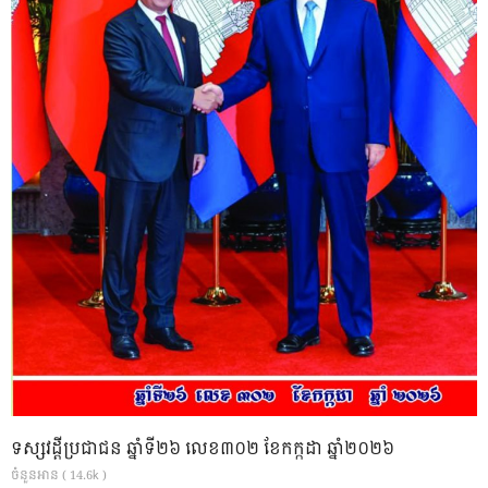
ទស្សវដ្តីប្រជាជន ឆ្នាំទី២៦ លេខ៣០២ ខែកក្កដា ឆ្នាំ២០២៦
ចំនួនអាន ( 14.6k )