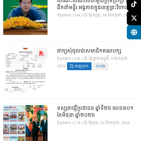
សំណេះសំណាលជាមួយក្រុមប្រឹក្សា ថ្នាក់
ដឹកនាំមន្ទីរ អង្គភាពក្នុងខេត្តព្រះវិហារ
ថ្ងៃ​សុក្រ, 10 ខែ​កក្កដា, 2026
ចំនួនអាន ( 4.6k )
ពាក្យសុំចូលជាសមាជិកគណបក្ស
ថ្ងៃ​ព្រហស្បតិ៍, 9 ខែ​កក្កដា,
ចំនួនអាន ( 4.2k )
2026
ទាញយក
93 KB
ទស្សនាវដ្ដីប្រជាជន ឆ្នាំទី២៦ លេខ៣០១
ខែមិថុនា ឆ្នាំ២០២៦
ថ្ងៃ​ពុធ, 15 ខែ​កក្កដា, 2026
ចំនួនអាន ( 2.7k )