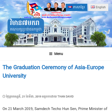
Skip
ភាសាខ្មែរ
English
to
content
វិមាន៧មករា
គណបក្សប្រជាជនកម្ពុជា
Menu
The Graduation Ceremony of Asia-Europe
University
POSTED
ថ្ងៃ​ព្រហស្បតិ៍, 21 ខែ​មីនា, 2019
អត្ថបទដោយ
THAN DAVID
ON
On 21 March 2019, Samdech Techo Hun Sen, Prime Minister of