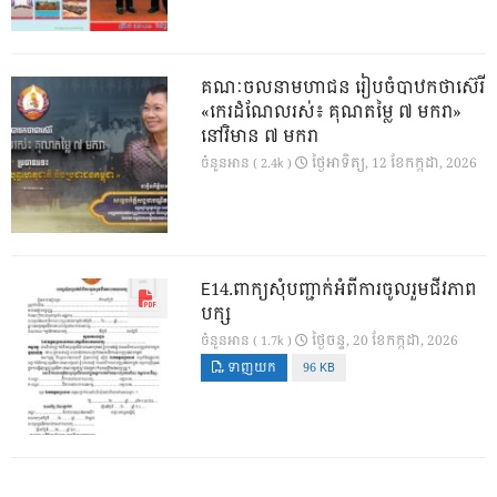
គណៈចលនាមហាជន រៀបចំបាឋកថាស៊េរី
«កេរដំណែលរស់៖ គុណតម្លៃ ៧ មករា»
នៅវិមាន ៧ មករា
ថ្ងៃ​អាទិត្យ, 12 ខែ​កក្កដា, 2026
ចំនួនអាន ( 2.4k )
E14.ពាក្យសុំបញ្ជាក់អំពីការចូលរួមជីវភាព
បក្ស
ថ្ងៃ​ចន្ទ, 20 ខែ​កក្កដា, 2026
ចំនួនអាន ( 1.7k )
ទាញយក
96 KB