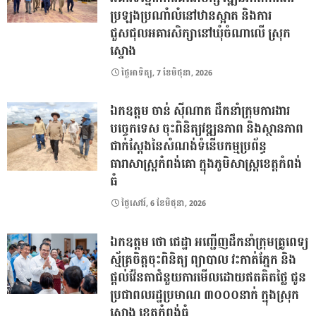
ប្រឡងប្រណាំលំនៅឋានស្អាត និងការ
ជួសជុលអគារសិក្សានៅឃុំចំណាលើ ស្រុក
ស្ទោង
POSTED
ថ្ងៃ​អាទិត្យ, 7 ខែ​មិថុនា, 2026
ON
ឯកឧត្តម ចាន់ ស៊ីណាត ដឹកនាំក្រុមការងារ
បច្ចេកទេស ចុះពិនិត្យវឌ្ឍនភាព និងស្ថានភាព
ជាក់ស្តែងនៃសំណង់ទំនើបកម្មប្រព័ន្ធ
ធារាសាស្ត្រកំពង់គោ ក្នុងភូមិសាស្ត្រខេត្តកំពង់
ធំ
POSTED
ថ្ងៃ​សៅរ៍, 6 ខែ​មិថុនា, 2026
ON
ឯកឧត្តម ថោ ជេដ្ឋា អញ្ជើញដឹកនាំក្រុមគ្រូពេទ្យ
ស្ម័គ្រចិត្តចុះពិនិត្យ ព្យាបាល វះកាត់ភ្នែក និង
ផ្ដល់វ៉ែនតាជំនួយការមើលដោយឥតគិតថ្លៃ ជូន
ប្រជាពលរដ្ឋប្រមាណ ៣០០០នាក់ ក្នុងស្រុក
ស្ទោង ខេត្តកំពង់ធំ