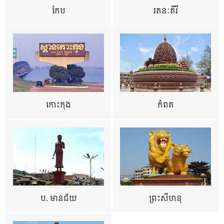
កែប
រតនៈគីរី
កោះកុង
កំពត
ប. មានជ័យ
ព្រះសីហនុ