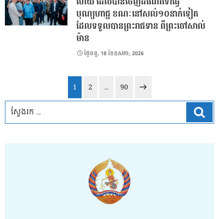
ហើយ ដែលបានចេញដំណើរទៅធ្វើ
បុណ្យហាជ្ជ ខណៈនៅសល់១០នាក់ទៀត
ដែលទទួលបានព្រះរាជទាន ពីព្រះចៅសាល់
ម៉ាន
POSTED
ថ្ងៃ​ចន្ទ, 18 ខែ​ឧសភា, 2026
ON
Posts
ទំព័រ
ទំព័រ
ទំព័រ
បន្ទាប់
1
2
…
90
pagination
ស្វែ