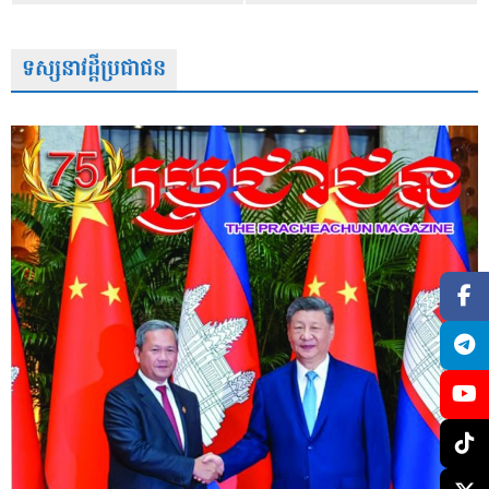
ទស្សនាវដ្តីប្រជាជន