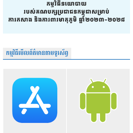
កម្មវិធីមើលព័ត៌មានតាមទូរស័ព្វ