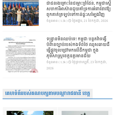
ជាជនរងគ្រោះនៃជម្លោះព្រំដែន, កម្ពុជាស្នើ
សហការីអាស៊ានជួយគាំទ្រការអំពាវនាវឱ្យ
ពួកគាត់ត្រឡប់ទៅកាន់ផ្ទះសម្បែងវិញ
ថ្ងៃ​អង្គារ, 21 ខែ​កក្កដា, 2026
ចំនួនអាន ( 1.5k )
ទន្ទ្រានមិនឈប់ទេ! កម្ពុជា បន្តតវ៉ាទង្វើ
បំពានច្បាប់របស់កងទ័ពថៃ ឈូសឆាយដី
ធ្វើផ្លូវចូលជ្រៅមកលើដីកម្ពុជា ក្នុង
ភូមិសាស្ត្រខេត្តឧត្តរមានជ័យ
ថ្ងៃ​ព្រហស្បតិ៍, 23 ខែ​កក្កដា,
ចំនួនអាន ( 1.3k )
2026
គេហទំព័ររបស់គណបក្សតាមបណ្តារាជធានី ខេត្ត