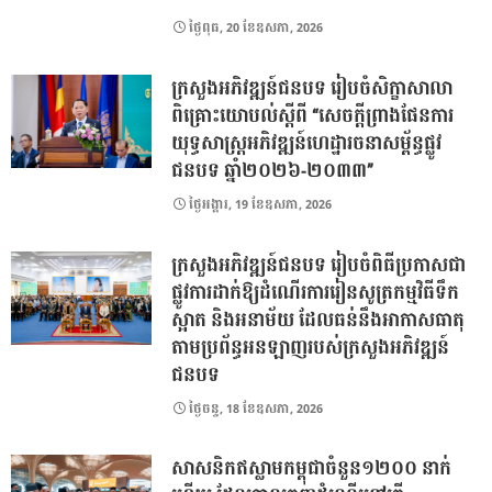
POSTED
ថ្ងៃ​ពុធ, 20 ខែ​ឧសភា, 2026
ON
ក្រសួងអភិវឌ្ឍន៍ជនបទ រៀបចំសិក្ខាសាលា
ពិគ្រោះយោបល់ស្តីពី “សេចក្តីព្រាងផែនការ
យុទ្ធសាស្រ្តអភិវឌ្ឍន៍ហេដ្ឋារចនាសម្ព័ន្ធផ្លូវ
ជនបទ ឆ្នាំ២០២៦-២០៣៣”
POSTED
ថ្ងៃ​អង្គារ, 19 ខែ​ឧសភា, 2026
ON
ក្រសួងអភិវឌ្ឍន៍ជនបទ រៀបចំពិធីប្រកាសជា
ផ្លូវការដាក់ឱ្យដំណើរការរៀនសូត្រកម្មវិធីទឹក
ស្អាត និងអនាម័យ ដែលធន់នឹងអាកាសធាតុ
តាមប្រព័ន្ធអនឡាញរបស់ក្រសួងអភិវឌ្ឍន៍
ជនបទ
POSTED
ថ្ងៃ​ចន្ទ, 18 ខែ​ឧសភា, 2026
ON
សាសនិកឥស្លាមកម្ពុជាចំនួន១២០០ នាក់