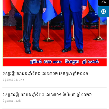
ទស្សវដ្តីប្រជាជន ឆ្នាំទី២៦ លេខ៣០២ ខែកក្កដា ឆ្នាំ២០២៦
ចំនួនអាន ( 21.3k )
ទស្សនាវដ្ដីប្រជាជន ឆ្នាំទី២៦ លេខ៣០១ ខែមិថុនា ឆ្នាំ២០២៦
ចំនួនអាន ( 2.8k )