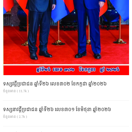
ទស្សវដ្តីប្រជាជន ឆ្នាំទី២៦ លេខ៣០២ ខែកក្កដា ឆ្នាំ២០២៦
ចំនួនអាន ( 11.7k )
ទស្សនាវដ្ដីប្រជាជន ឆ្នាំទី២៦ លេខ៣០១ ខែមិថុនា ឆ្នាំ២០២៦
ចំនួនអាន ( 2.7k )