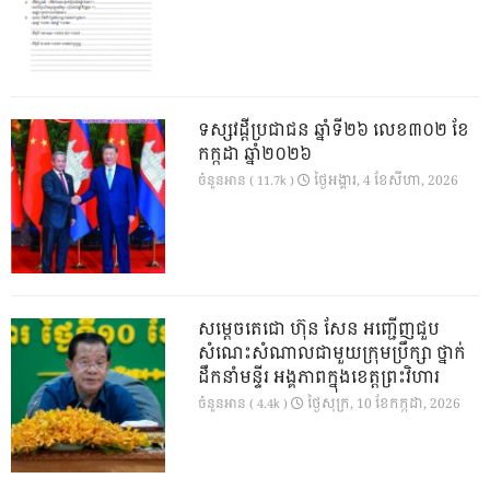
ទស្សវដ្តីប្រជាជន ឆ្នាំទី២៦ លេខ៣០២ ខែ
កក្កដា ឆ្នាំ២០២៦
ថ្ងៃ​អង្គារ, 4 ខែ​សីហា, 2026
ចំនួនអាន ( 11.7k )
សម្តេចតេជោ ហ៊ុន សែន អញ្ជើញជួប
សំណេះសំណាលជាមួយក្រុមប្រឹក្សា ថ្នាក់
ដឹកនាំមន្ទីរ អង្គភាពក្នុងខេត្តព្រះវិហារ
ថ្ងៃ​សុក្រ, 10 ខែ​កក្កដា, 2026
ចំនួនអាន ( 4.4k )