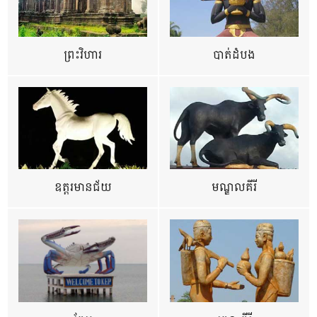
ព្រះវិហារ
បាត់ដំបង
ឧត្ដរមានជ័យ
មណ្ឌលគីរី