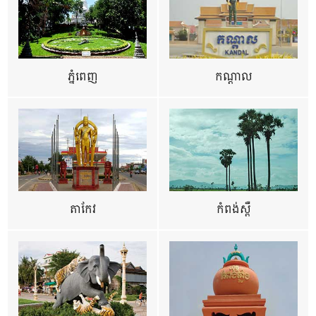
ភ្នំពេញ
កណ្តាល
តាកែវ
កំពង់ស្ពឺ