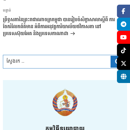
អត្ថបទ
បន្ទាប់
បន្ទាប់
ព្រឹទ្ធសភានៃព្រះរាជាណាចក្រកម្ពុជា បានរៀបចំសិក្ខាសាលាស្តីពី ការ
ចែករំលែកព័ត៌មាន អំពីការអនុវត្តការិយាល័យថវិកាសភា នៅ
ប្រទេសស៊ុយអែត និងប្រទេសកាណាដា
ស្វែ