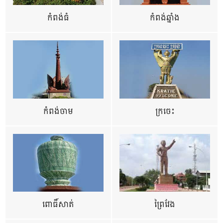
កំពង់ធំ
កំពង់ឆ្នាំង
កំពង់ចាម
ក្រចេះ
ពោធិ៍សាត់
ព្រៃវែង