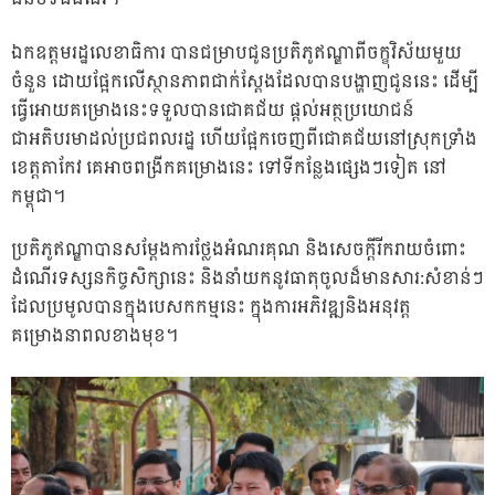
ឯកឧត្តមរដ្ឋលេខាធិការ បានជម្រាបជូនប្រតិភូឥណ្ឌាពីចក្ខុវិស័យមួយ
ចំនួន ដោយផ្អែកលើស្ថានភាពជាក់ស្តែងដែលបានបង្ហាញជូននេះ ដើម្បី
ធ្វើអោយគម្រោងនេះទទួលបានជោគជ័យ ផ្តល់អត្ថប្រយោជន៍
ជាអតិបរមាដល់ប្រជពលរដ្ឋ ហើយផ្អែកចេញពីជោគជ័យនៅស្រុកទ្រាំង
ខេត្តតាកែវ គេអាចពង្រីកគម្រោងនេះ ទៅទីកន្លែងផ្សេងៗទៀត នៅ
កម្ពុជា។
ប្រតិភូឥណ្ឌាបានសម្តែងការថ្លែងអំណរគុណ និងសេចក្តីរីករាយចំពោះ
ដំណើរទស្សនកិច្ចសិក្សានេះ និងនាំយកនូវធាតុចូលដ៏មានសារ:សំខាន់ៗ
ដែលប្រមូលបានក្នុងបេសកកម្មនេះ ក្នុងការអភិវឌ្ឍនិងអនុវត្ត
គម្រោងនាពលខាងមុខ។