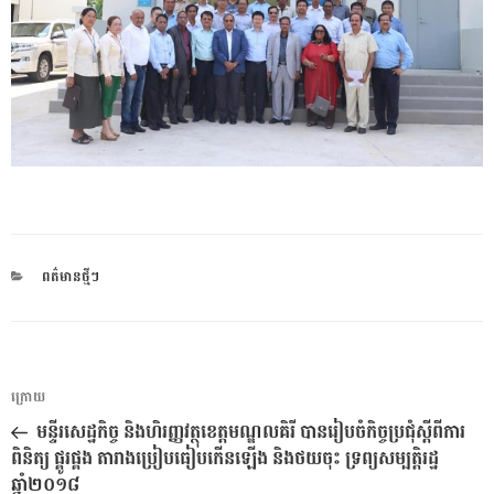
CATEGORIES
ពត៌មានថ្មីៗ
ការ​
អត្ថបទ
ក្រោយ
នាំទិស​
មុន
មន្ទីរសេដ្ឋកិច្ច និងហិរញ្ញវត្ថុខេត្តមណ្ឌលគិរី បានរៀបចំកិច្ចប្រជុំស្តីពីការ
ប្រកាស
ពិនិត្យ ផ្គូរផ្គង តារាងប្រៀបធៀបកើនឡើង និងថយចុះ ទ្រព្យសម្បត្តិរដ្ឋ
ឆ្នាំ២០១៨