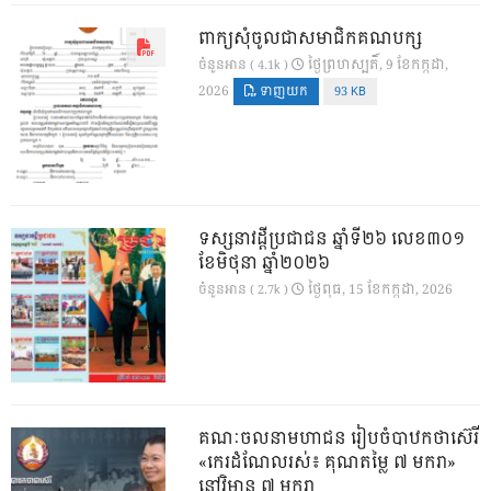
ពាក្យសុំចូលជាសមាជិកគណបក្ស
ថ្ងៃ​ព្រហស្បតិ៍, 9 ខែ​កក្កដា,
ចំនួនអាន ( 4.1k )
2026
ទាញយក
93 KB
ទស្សនាវដ្ដីប្រជាជន ឆ្នាំទី២៦ លេខ៣០១
ខែមិថុនា ឆ្នាំ២០២៦
ថ្ងៃ​ពុធ, 15 ខែ​កក្កដា, 2026
ចំនួនអាន ( 2.7k )
គណៈចលនាមហាជន រៀបចំបាឋកថាស៊េរី
«កេរដំណែលរស់៖ គុណតម្លៃ ៧ មករា»
នៅវិមាន ៧ មករា