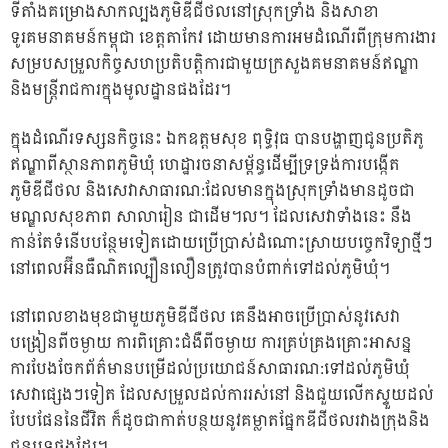
ទីតាំងគម្រោងសាកល្បងភូមិឌីជីថលនៅស្រុកទ្រាំង និងសាខា
ទូរគមនាគមន៍កម្ពុជា ខេត្តតាកែវ ដោយមានការអមដំណើរពីក្រ
ុមការងារ
សម្របសម្រួលកិច្ចសហប្រតិបត្តិការជាមួយក្រសួងគមនាគមន៍ឥណ្ឌា
និងមន្ត្រីរាជការក្នុងមូលដ្ឋានផងដែរ។
ក្នុងដំណើរទស្សនកិច្ចនេះ ឯកឧត្តមសុខ ពុទ្ធិវុធ បានបង្ហាញជូនប្រតិភូ
ឥណ្ឌាពីស្ថានភាពភូមិឃុំ ហេដ្ឋារចនាសម្ព័ន្ធដើម្បីទ្រទ្រង់ការបង្កើត
ភូមិឌីជីថល និងសេវាសាធារណ:ដែលមានក្នុងស្រុកទ្រាំងមានដូចជា
មណ្ឌលសុខភាព សាលារៀន ជាដើម។ល។ ដែលសេវាទាំងនេះ នឹង
កាន់តែទំនើបបន្ថែមទៀតដោយប្រើប្រាស់ដំណោះស្រាយបច្ចេកវិទ្យាថ្មីៗ
នៅពេលអ៊ីនធឺណិតល្បឿនលឿនត្រូវបានបំពាក់ទៅដល់ភូមិឃុំ។
នៅពេលខាងមុខជាមួយភូមិឌីជីថល គេនឹងអាចប្រើប្រាស់នូវសេវា
បង្រៀនពីចម្ងាយ ការពិគ្រោះជំងឺពីចម្ងាយ ការគ្រប់គ្រងគ្រោះអាសន្ន
ការបែងចែកព័ត៌មានបម្រើដល់ប្រយោជន៍សាធារណ:ទៅដល់ភូមិឃុំ
សេវាផ្សេងៗទៀត ដែលសម្រួលដល់ការរស់នៅ និងជួយលើកស្ទួយដល់
បែបផែននៃជីវិត ក៏ដូចជាកាត់បន្ថយនូវគម្លាតផ្នែកឌីជីថលរវាងក្រុងនិង
ជនបទផងដែរ។