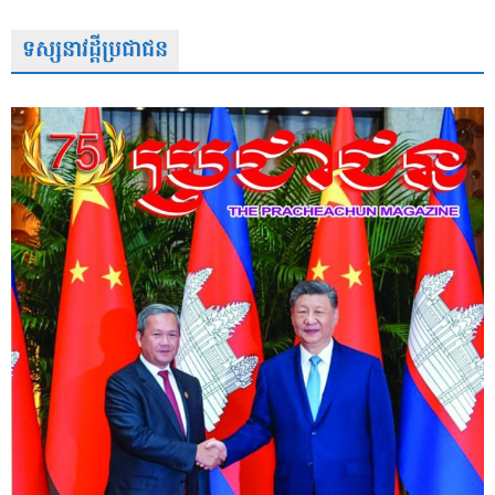
ទស្សនាវដ្តីប្រជាជន