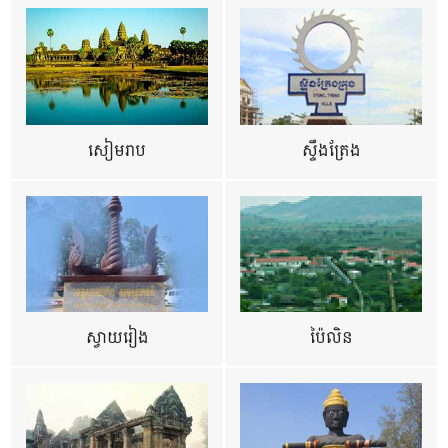
សៀមរាប
ស្ទឹងត្រែង
ស្វាយរៀង
ប៉ៃលិន