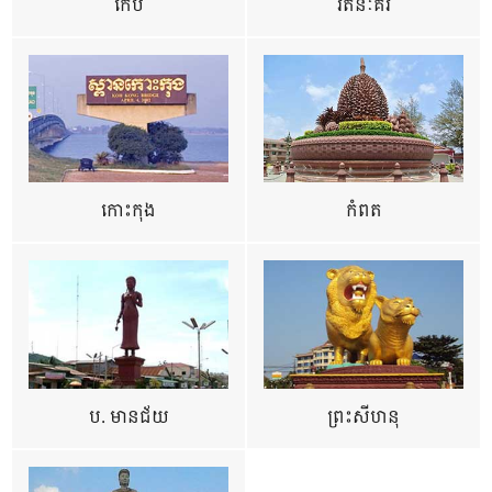
កែប
រតនៈគីរី
កោះកុង
កំពត
ប. មានជ័យ
ព្រះសីហនុ