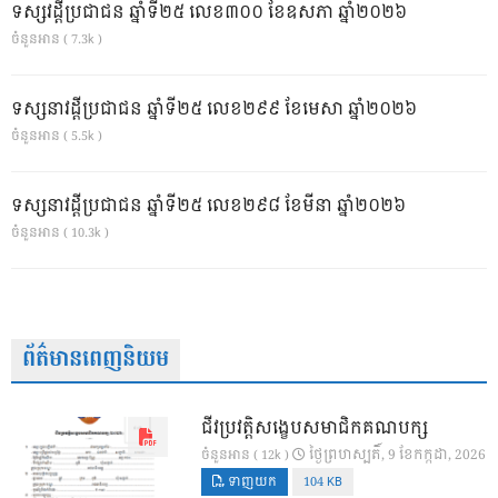
ទស្សវដ្តីប្រជាជន ឆ្នាំទី២៥ លេខ៣០០ ខែឧសភា ឆ្នាំ២០២៦
ចំនួនអាន ( 7.3k )
ទស្សនាវដ្ដីប្រជាជន ឆ្នាំទី២៥ លេខ២៩៩ ខែមេសា ឆ្នាំ២០២៦
ចំនួនអាន ( 5.5k )
ទស្សនាវដ្ដីប្រជាជន ឆ្នាំទី២៥ លេខ២៩៨ ខែមីនា ឆ្នាំ២០២៦
ចំនួនអាន ( 10.3k )
ព័ត៌មានពេញនិយម
ជីវប្រវត្តិសង្ខេបសមាជិកគណបក្ស
ថ្ងៃ​ព្រហស្បតិ៍, 9 ខែ​កក្កដា, 2026
ចំនួនអាន ( 12k )
ទាញយក
104 KB