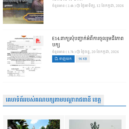
ថ្ងៃ​អាទិត្យ, 12 ខែ​កក្កដា, 2026
ចំនួនអាន ( 2.4k )
E14.ពាក្យសុំបញ្ជាក់អំពីការចូលរួមជីវភាព
បក្ស
ថ្ងៃ​ចន្ទ, 20 ខែ​កក្កដា, 2026
ចំនួនអាន ( 1.7k )
ទាញយក
96 KB
គេហទំព័ររបស់គណបក្សតាមបណ្តារាជធានី ខេត្ត