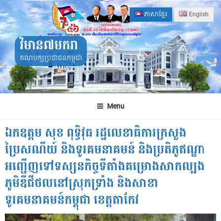
Skip
ភាសាខ្មែរ
English
to
content
វិមាន៧មករា
គណបក្សប្រជាជនកម្ពុជា
Menu
ឯកឧត្តម សុខ ពុទ្ធិវុធ រដ្ឋលេខាធិការក្រសួង
ប្រៃសណីយ៍ និងទូរគមនាគមន៍ និងប្រតិភូឥណ្ឌា
អញ្ជេីញទៅទស្សនកិច្ចទីតាំងគម្រោងសាកល្បង
ភូមិឌីជីថលនៅស្រុកទ្រាំង និងសាខា
ទូរគមនាគមន៍កម្ពុជា ខេត្តតាកែវ