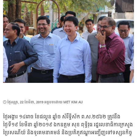
POSTED
ថ្ងៃ​សុក្រ, 22 ខែ​មីនា, 2019
អត្ថបទដោយ
MET KIM AU
ON
ថ្ងៃអង្គារ ១៤រោច ខែផល្គុន ឆ្នាំច សំរឹទ្ធិស័ក ព.ស.២៥៦២ ត្រូវនឹង
ថ្ងៃទី១៩ ខែមីនា ឆ្នាំ២០១៩ ឯកឧត្តម សុខ ពុទ្ធិវុធ រដ្ឋលេខាធិការក្រសួង
ប្រៃសណីយ៍ និងទូរគមនាគមន៍ និងប្រតិភូឥណ្ឌាអញ្ជេីញទៅទស្សនកិច្ច