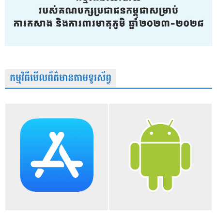
កម្មវិធីមើលព័ត៌មានតាមទូរស័ព្វ