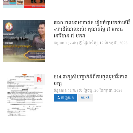
គណៈចលនាមហាជន រៀបចំបាឋកថាស៊េរី
«កេរដំណែលរស់៖ គុណតម្លៃ ៧ មករា»
នៅវិមាន ៧ មករា
ថ្ងៃ​អាទិត្យ, 12 ខែ​កក្កដា, 2026
ចំនួនអាន ( 2.4k )
E14.ពាក្យសុំបញ្ជាក់អំពីការចូលរួមជីវភាព
បក្ស
ថ្ងៃ​ចន្ទ, 20 ខែ​កក្កដា, 2026
ចំនួនអាន ( 1.7k )
ទាញយក
96 KB