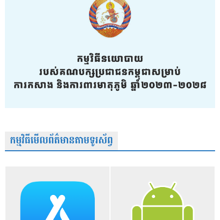
កម្មវិធីមើលព័ត៌មានតាមទូរស័ព្វ