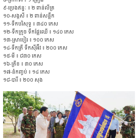
៨-ត្រាក់ទ័រ ៖ ១ គ្រឿង
៩-ប្រេងឥន្ទៈ ៖ ២ ពាន់លីត្រ
១០-សង្កសី ៖ ២ ពាន់សន្លឹក
១១-ទឹកបរិសុទ្ធ ៖ ៣៤០ កេស
១២-ទឹកក្រូច ទឹកផ្លែឈើ ៖ ១៤០ កេស
១៣-ស្រាបៀរ ៖ ១០០ កេស
១៤-ទឹកត្រី ទឹកស៊ីអ៊ីវ ៖ ២០០ កេស
១៥-មី ៖ ៨៣០ កេស
១៦-ត្រីខ ៖ ៣០ កេស
១៧-នំកញ្ចប់ ៖ ១៤ កេស
១៨-បារី ៖ ២០០ សុង