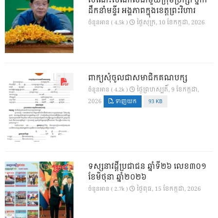
សំណេះសំណាលជាមួយក្រុមប្រឹក្សា ថ្នាក់
ដឹកនាំមន្ទីរ អង្គភាពក្នុងខេត្តព្រះវិហារ
ថ្ងៃ​សុក្រ, 10 ខែ​កក្កដា, 2026
ចំនួនអាន ( 4.5k )
ពាក្យសុំចូលជាសមាជិកគណបក្ស
ថ្ងៃ​ព្រហស្បតិ៍, 9 ខែ​កក្កដា,
ចំនួនអាន ( 4.2k )
2026
ទាញយក
93 KB
ទស្សនាវដ្ដីប្រជាជន ឆ្នាំទី២៦ លេខ៣០១
ខែមិថុនា ឆ្នាំ២០២៦
ថ្ងៃ​ពុធ, 15 ខែ​កក្កដា, 2026
ចំនួនអាន ( 2.7k )