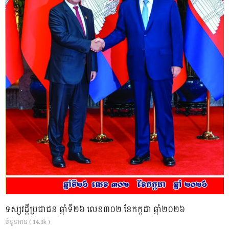
ទស្សវដ្តីប្រជាជន ឆ្នាំទី២៦ លេខ៣០២ ខែកក្កដា ឆ្នាំ២០២៦
ចំនួនអាន ( 14.3k )