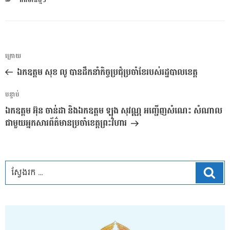
ពត៌មានថ្មីៗ
ការ​
អត្ថបទ
ក្រោយ
នាំទិស​
មុន
ឯកឧត្តម សុខ លូ បានដឹកនាំកិច្ចប្រជុំប្រចាំខែរបស់រដ្ឋបាលខេត្ត
ប្រកាស
អត្ថបទ
បន្ទាប់
បន្ទាប់
ឯកឧត្តម អ៊ុន ចាន់ដា និង​ឯកឧត្តម ឡុង​ សុវណ្ណ​ អញ្ជើញ​សំណេះ សំណាល
ជាមួយអ្នកសារព័ត៌មានប្រចាំខេត្តព្រះវិហារ
ស្វែ