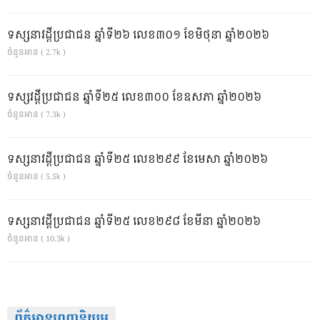
ទស្សនាវដ្ដីប្រជាជន ឆ្នាំទី២៦ លេខ៣០១ ខែមិថុនា ឆ្នាំ២០២៦
ចំនួនអាន ( 2.7k )
ទស្សវដ្តីប្រជាជន ឆ្នាំទី២៥ លេខ៣០០ ខែឧសភា ឆ្នាំ២០២៦
ចំនួនអាន ( 7.3k )
ទស្សនាវដ្ដីប្រជាជន ឆ្នាំទី២៥ លេខ២៩៩ ខែមេសា ឆ្នាំ២០២៦
ចំនួនអាន ( 5.5k )
ទស្សនាវដ្ដីប្រជាជន ឆ្នាំទី២៥ លេខ២៩៨ ខែមីនា ឆ្នាំ២០២៦
ចំនួនអាន ( 10.3k )
ព័ត៌មានពេញនិយម