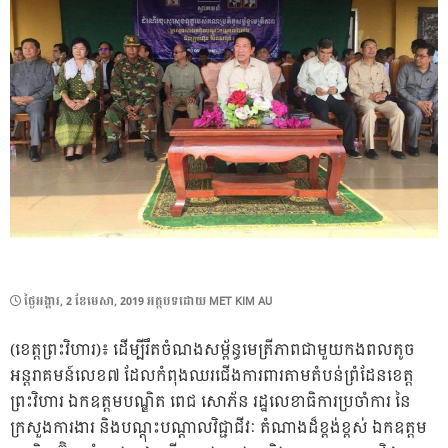
POSTED
ថ្ងៃ​អង្គារ, 2 ខែ​មេសា, 2019
អត្ថបទដោយ
MET KIM AU
ON
(ខេត្តព្រះវិហារ)៖ ដើម្បីរឹតចំណងសម្ព័ន្ធមេត្រីភាពជាមួយកងពលតូច
អន្តរាគមន៍លេខ៧ ដែលកំពុងឈរជើងការពារតាមតំបន់ព្រំដែនខេត្ត
ព្រះវិហារ ឯកឧត្តមបណ្ឌិត ពេជ សោភ័ន រដ្ឋលេខាធិការប្រចាំការ នៃ
ក្រសួងការងារ និងបណ្តុះបណ្តាលវិជ្ជាជីវៈ តំណាងដ៏ខ្ពង់ខ្ពស់ ឯកឧត្តម