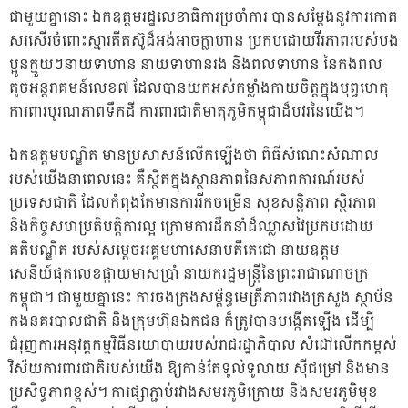
ជាមួយគ្នានោះ ឯកឧត្តមរដ្ឋលេខាធិការប្រចាំការ បានសម្តែងនូវការកោត
សរសើរចំពោះស្មារតីតស៊ូដ៏អង់អាចក្លាហាន ប្រកបដោយវីរភាពរបស់បង
ប្អូនក្មួយៗនាយទាហាន នាយទាហានរង និងពលទាហាន នៃកងពល
តូចអន្តរាគមន៍លេខ៧ ដែលបានយកអស់កម្លាំងកាយចិត្តក្នុងបុព្វហេតុ
ការពារបូរណភាពទឹកដី ការពារជាតិមាតុភូមិកម្ពុជាដ៏បវរនៃយើង។
ឯកឧត្តមបណ្ឌិត មានប្រសាសន៍លើកឡើងថា ពិធីសំណេះសំណាល
របស់យើងនាពេលនេះ គឺស្ថិតក្នុងស្ថានភាពនៃសភាពការណ៍របស់
ប្រទេសជាតិ ដែលកំពុងតែមានការរីកចម្រើន សុខសន្តិភាព ស្ថិរភាព
និងកិច្ចសហប្រតិបត្តិការល្អ ក្រោមការដឹកនាំដ៏ឈ្លាសវៃប្រកបដោយ
គតិបណ្ឌិត របស់សមេ្តចអគ្គមហាសេនាបតីតេជោ នាយឧត្តម
សេនីយ៍ផុតលេខផ្កាយមាសប្រាំ នាយករដ្ឋមន្រ្តីនៃព្រះរាជាណាចក្រ
កម្ពុជា។ ជាមួយគ្នានេះ ការចងក្រងសម្ព័ន្ធមេត្រីភាពរវាងក្រសួង ស្ថាប័ន
កងនគរបាលជាតិ និងក្រុមហ៊ុនឯកជន ក៏ត្រូវបានបង្កើតឡើង ដើម្បី
ជំរុញការអនុវត្តកម្មវិធីនយោបាយរបស់រាជរដ្ឋាភិបាល សំដៅលើកកម្ពស់
វិស័យការពារជាតិរបស់យើង ឱ្យកាន់តែទូលំទូលាយ ស៊ីជម្រៅ និងមាន
ប្រសិទ្ធភាពខ្ពស់។ ការផ្សាភ្ជាប់រវាងសមរភូមិក្រោយ និងសមរភូមិមុខ