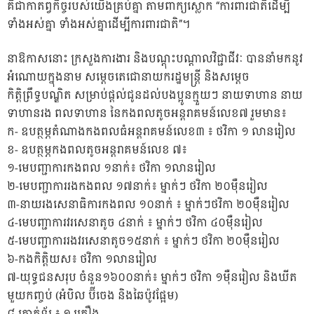
គឺជាកាតព្វកិច្ចរបស់យើងគ្រប់គ្នា តាមពាក្យស្លោក “ការពារជាតិដើម្បី
ទាំងអស់គ្នា ទាំងអស់គ្នាដើម្បីការពារជាតិ”។
នាឱកាសនោះ ក្រសួងការងារ និងបណ្តុះបណ្តាលវិជ្ជាជីវៈ បាននាំមកនូវ
អំណោយក្នុងនាម សមេ្តចតេជោនាយករដ្ឋមន្រ្តី និងសម្តេច
កិត្តិព្រឹទ្ធបណ្ឌិត សម្រាប់ផ្តល់ជូនដល់បងប្អូនក្មួយៗ នាយទាហាន នាយ
ទាហានរង ពលទាហាន នៃកងពលតូចអន្តរាគមន៍លេខ៧ រួមមាន៖
ក- ឧបត្ថម្ភតំណាងកងពលធំអន្តរាគមន៍លេខ៣ ៖ ថវិកា ១ លានរៀល
ខ- ឧបត្ថម្ភកងពលតូចអន្តរាគមន៍លេខ ៧៖
១-មេបញ្ជាការកងពល ១នាក់៖ ថវិកា ១លានរៀល
២-មេបញ្ជាការរងកងពល ១៧នាក់៖ ម្នាក់ៗ ថវិកា ២០ម៉ឺនរៀល
៣-នាយរងសេនាធិការកងពល ១០នាក់ ៖ ម្នាក់ៗថវិកា ២០ម៉ឺនរៀល
៤-មេបញ្ជាការវរសេនាតូច ៤នាក់ ៖ ម្នាក់ៗ ថវិកា​ ៤០ម៉ឺនរៀល
៥-មេបញ្ជាការរងវរសេនាតូច១៥នាក់ ៖ ម្នាក់ៗ ថវិកា​ ២០ម៉ឺនរៀល
៦-កងកិត្តិយស៖ ថវិកា ១លានរៀល
៧-យុទ្ធជនសរុប ចំនួន១៦០០នាក់៖ ម្នាក់ៗ ថវិកា ១ម៉ឺនរៀល និងឃីត
មួយកញ្ចប់ (អំបិល ប៊ីចេង និងឆៃប៉ូវផ្អែម)