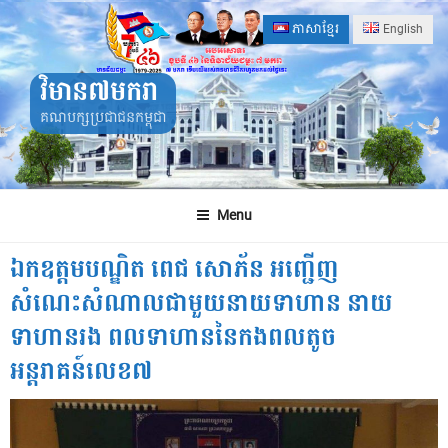
Skip
ភាសាខ្មែរ
English
to
content
វិមាន៧មករា
គណបក្សប្រជាជនកម្ពុជា
Menu
ឯកឧត្តមបណ្ឌិត ពេជ សោភ័ន អញ្ជើញ
សំណេះសំណាលជាមួយនាយទាហាន នាយ
ទាហានរង ពលទាហាននៃកងពលតូច
អន្តរាគន៍លេខ៧