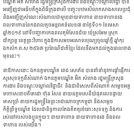
បណ្ឌិត អ៊ិត សំហេង រដ្ឋមន្រ្តីក្រសួងការងារ និងបណ្ដុះបណ្ដាលវិជ្ជា បាន
អញ្ជើញជាអធិបតីក្នុងពិធីក្រុងពាលី បញ្ចុះបឋមសិលាកសាងសាលប្រជុំ
និងអញ្ជើញសំណេះសំណាលជាមួយនាយទាហាន នាយទាហានរង
ពលទាហាននៃកងពលតូចអន្តរាគន៍លេខ៧ នាថ្ងៃទី០១ ខែមេសា
ឆ្នាំ២០១៩ នៅទីបញ្ជាការកងពលភូមិសែនជ័យ ឃុំស្រអែម ស្រុក
ជាំក្សាន្ត ខេត្តព្រះវិហារ ក្នុងឱកាសអបអរសាទរបុណ្យចូលឆ្នាំថ្មី ឆ្នាំកុរ
ឯកស័ក ព.ស ២៥៦៣ ប្រពៃណីជាតិខ្មែរ ដែលនឹងមកដល់ក្នុងពេលខាង
មុខនេះ។
នាឱកាសនោះ ឯកឧត្តមបណ្ឌិត ពេជ សោភ័ន បានពាំនាំនូវការផ្តាំផ្ញើការ
សួរសុខទុក្ខពីសំណាក់ ឯកឧត្តមបណ្ឌិត អ៊ិត សំហេង រដ្ឋមន្រ្តីក្រសួង
ការងារ និងបណ្តុះបណ្តាលវិជ្ជាជីវៈ និងជាពិសេសពីសំណាក់ សម្តេចអគ្គ
មហាសេនាបតីតេជោ ហ៊ុន សែន នាយឧត្តមសេនីយ៍ផុតលេខផ្កាយ
មាសប្រាំ នាយករដ្ឋមន្រ្តីនៃព្រះរាជាណាចក្រកម្ពុជា និងសម្តេច
កិត្តិព្រឹទ្ធបណ្ឌិត ដែលជានិច្ចកាលតែងគិតគូរចំពោះសុខទុក្ខ និងការ
រស់នៅរបស់បងប្អូនក្មួយៗ នាយទាហាន នាយទាហានរង និងពល
ទាហាន របស់យើង។