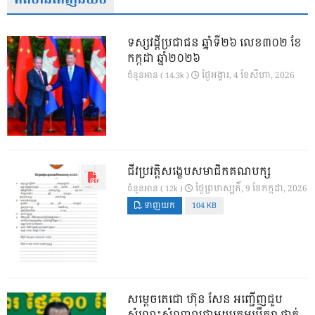
ទស្សវដ្តីប្រជាជន ឆ្នាំទី២៦ លេខ៣០២ ខែ
កក្កដា ឆ្នាំ២០២៦
ថ្ងៃ​អង្គារ, 4 ខែ​សីហា, 2026
ចំនួនអាន ( 14.3k )
ជីវប្រវត្តិសង្ខេបសមាជិកគណបក្ស
ថ្ងៃ​ព្រហស្បតិ៍, 9 ខែ​កក្កដា, 2026
ចំនួនអាន ( 12k )
ទាញយក
104 KB
សម្តេចតេជោ ហ៊ុន សែន អញ្ជើញជួប