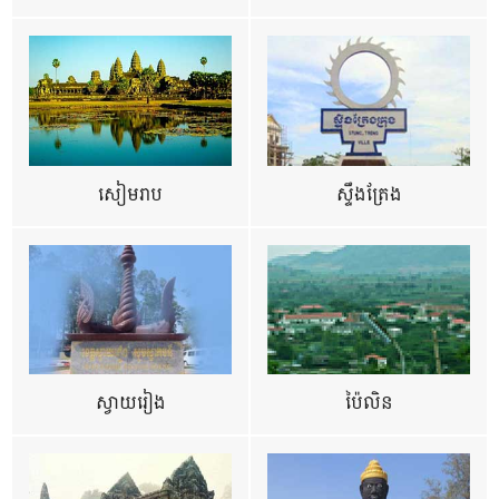
សៀមរាប
ស្ទឹងត្រែង
ស្វាយរៀង
ប៉ៃលិន