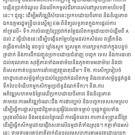
ស្វាយចន្ទី និងជាពិសេសសាកវប្បកម្ម ធ្វើយ៉ាងណាជួយប្រជា កសិករ
បង្កើនប្រាក់ចំណូល និងលើកកម្ពស់ជីវភាពរស់នៅស្របតាមបរិបទថ្មី
នេះ។ ដូច្នេះ ដើម្បីអភិវឌ្ឍវិស័យនេះប្រកបដោយចីរភាព និងនិរន្តរភាព
ឯកឧត្តមរដ្ឋមន្ត្រីបានស្នើឲ្យ EIB ពិនិត្យលទ្ធភាពក្នុងការផ្តល់ការ
គាំទ្រលើ÷ ទី១.ការបំពេញខ្សែច្រវាក់តម្លៃផលិតកម្មដោយចាប់ផ្តើមពី A
ដល់ Z ធ្វើយ៉ាងនេះដើម្បីបង្កើនតម្លៃបន្ថែមដល់កសិផល ពង្រីកនិង
ពង្រឹងការកែច្នៃ វេចខ្ចប់ ឃ្លាំងស្តុក ឡសម្ងួត ការរក្សាទុកដាក់ក្នុងបន្ទប់
ត្រជាក់ និងការដឹកជញ្ជូនប្រកបដោយជំនាញ បច្ចេក ទេស និងការធានា
ដល់គុណភាព សុវត្តិភាពទាំងអនាម័យនិងភូតគាមអនាម័យ និងជា
ពិសេសកាត់បន្ថយការនាំចេញវត្ថុធាតុដើម។ ទី២. ការសិក្សារៀបចំ
ហេដ្ឋារចនាសម្ព័ន្ធគាំទ្រដល់ខ្សែច្រវាក់ផលិតកម្ម និងរចនាសម្ព័ន្ធផ្គត់ផ្គង់
ទឹកបែបទំនើបកម្មកសិកម្ម(ប្រព័ន្ធដំណក់ទឹក)។ ទី៣.ការ
អភិវឌ្ឍសហគមន៍ព្រៃឈើប្រកបដោយចីរភាព និងនិរន្តរភាព
តាមរយ:ការអភិវឌ្ឍចំណេះដឹង ការងារច្បាប់ និងបច្ចេកទេសសមស្រប
ដើម្បីធ្វើការផ្លាស់ប្តូរជាវិជ្ជមាននូវអ្វីដែលជាទម្លាប់ ឬផ្តេកផ្លួលទាំង
ស្រុងលើផល និងអនុផលព្រៃឈើ ការធ្វើពនេចរ ការកាន់ទន្រ្ទានដីព្រៃ
ដើម្បីធ្វើកសិកម្មដោយផ្ញើវាសនាលើធម្មជាតិទាំងស្រុង។ កត្តាទាំងអស់
នេះ ទាមទារឲ្យគ្រប់ភាគីពាក់ព័ន្ធចូលរួមសហការគ្នាអនុវត្តដោយយក