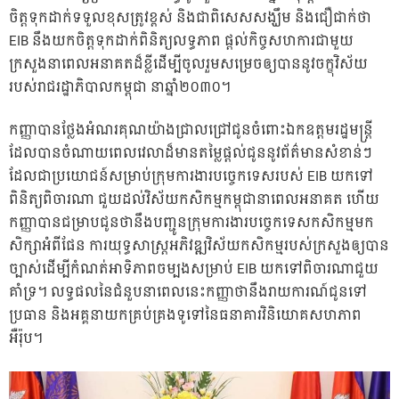
ចិត្តទុកដាក់ទទួលខុសត្រូវខ្ពស់ និងជាពិសេសសង្ឃឹម និងជឿជាក់ថា
EIB នឹងយកចិត្តទុកដាក់ពិនិត្យលទ្ធភាព ផ្តល់កិច្ចសហការជាមួយ
ក្រសួងនាពេលអនាគតដ៏ខ្លីដើម្បីចូលរួមសម្រេចឲ្យបាននូវចក្ខុវិស័យ
របស់រាជរដ្ឋាភិបាលកម្ពុជា នាឆ្នាំ២០៣០។
កញ្ញាបានថ្លែងអំណរគុណយ៉ាងជ្រាលជ្រៅជូនចំពោះឯកឧត្ដមរដ្ឋមន្ត្រី
ដែលបានចំណាយពេលវេលាដ៏មានតម្លៃផ្តល់ជូននូវព័ត៌មានសំខាន់ៗ
ដែលជាប្រយោជន៍សម្រាប់ក្រុមការងារបច្ចេកទេសរបស់ EIB យកទៅ
ពិនិត្យពិចារណា ជួយដល់វិស័យកសិកម្មកម្ពុជានាពេលអនាគត ហើយ
កញ្ញាបានជម្រាបជូនថានឹងបញ្ជូនក្រុមការងារបច្ចេកទេសកសិកម្មមក
សិក្សាអំពីផែន ការយុទ្ធសាស្រ្តអភិវឌ្ឍវិស័យកសិកម្មរបស់ក្រសួងឲ្យបាន
ច្បាស់ដើម្បីកំណត់អាទិភាពចម្បងសម្រាប់ EIB យកទៅពិចារណាជួយ
គាំទ្រ។ លទ្ធផលនៃជំនួបនាពេលនេះកញ្ញាថានឹងរាយការណ៍ជូនទៅ
ប្រធាន និងអគ្គនាយកគ្រប់គ្រងទូទៅនៃធនាគារវិនិយោគសហភាព
អឺរ៉ុប។