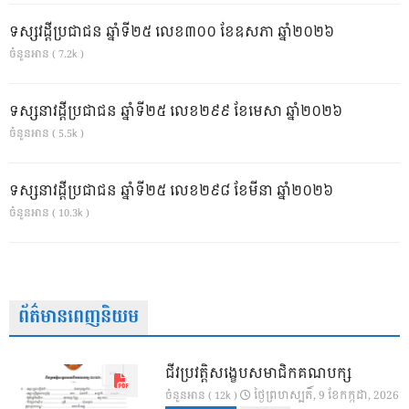
ទស្សវដ្តីប្រជាជន ឆ្នាំទី២៥ លេខ៣០០ ខែឧសភា ឆ្នាំ២០២៦
ចំនួនអាន ( 7.2k )
ទស្សនាវដ្ដីប្រជាជន ឆ្នាំទី២៥ លេខ២៩៩ ខែមេសា ឆ្នាំ២០២៦
ចំនួនអាន ( 5.5k )
ទស្សនាវដ្ដីប្រជាជន ឆ្នាំទី២៥ លេខ២៩៨ ខែមីនា ឆ្នាំ២០២៦
ចំនួនអាន ( 10.3k )
ព័ត៌មានពេញនិយម
ជីវប្រវត្តិសង្ខេបសមាជិកគណបក្ស
ថ្ងៃ​ព្រហស្បតិ៍, 9 ខែ​កក្កដា, 2026
ចំនួនអាន ( 12k )