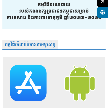
កម្មវិធីមើលព័ត៌មានតាមទូរស័ព្វ