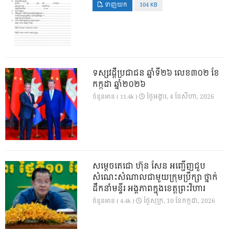
ទាញយក
104 KB
ទស្សវដ្តីប្រជាជន ឆ្នាំទី២៦ លេខ៣០២ ខែ
កក្កដា ឆ្នាំ២០២៦
ថ្ងៃ​អង្គារ, 4 ខែ​សីហា, 2026
ចំនួនអាន ( 11.4k )
សម្តេចតេជោ ហ៊ុន សែន អញ្ជើញជួប
សំណេះសំណាលជាមួយក្រុមប្រឹក្សា ថ្នាក់
ដឹកនាំមន្ទីរ អង្គភាពក្នុងខេត្តព្រះវិហារ
ថ្ងៃ​សុក្រ, 10 ខែ​កក្កដា, 2026
ចំនួនអាន ( 4.4k )