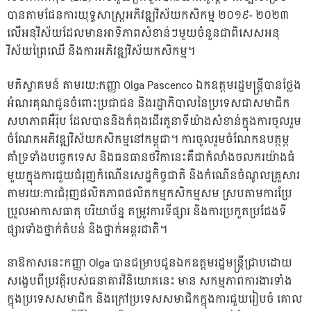
បានតាមផែនការយុទ្ធសាស្រ្តអភិវឌ្ឍវិស័យកសិកម្ម ២០១៩- ២០២៣
លើអនុវិស័យដែលមានអាទិភាពសំខាន់ៗមួយចំនួនជាពិសេសអនុ
វិស័យព្រៃឈើ និងការអភិវឌ្ឍវិស័យកសិកម្ម។
មតិស្វាគមន៍ តាមរយ:កញ្ញា Olga Pascenco ឯកឧត្តមរដ្ឋមន្ត្រីបានថ្លែង
អំណរគុណជូនចំពោះប្រជាជន និងរដ្ឋាភិបាលនៃប្រទេសជាសមាជិក
សហភាពអឺរ៉ុប ដែលបាននិងកំពុងដើរតួនាទីយ៉ាងសំខាន់ក្នុងការចូលរួម
ចំណែកអភិវឌ្ឍវិស័យកសិកម្មនៅកម្ពុជា។ ការចូលរួមចំណែកឧបត្ថម្ភ
គាំទ្រទាំងបច្ចេកទេស និងធនធានថវិកានេះគឺជាកំលាំងចលករយ៉ាងធំ
មួយក្នុងការជួយជំរុញកំណើនសេដ្ឋកិច្ចជាតិ និងកំណើនចំណូលគ្រួសារ
តាមរយ:ការជំរុញផលិតភាពផលិតកម្មកសិកម្មសម ស្របតាមការប្រែ
ប្រួលអាកាសធាតុ បរិយាប័ន្ន តម្រូវការទីផ្សារ និងការប្រកួតប្រជែងទី
ផ្សារទាំងថ្នាក់តំបន់ និងថ្នាក់អន្តរជាតិិ។
នាឱកាសនេះកញ្ញា Olga បានជម្រាបជូនឯកឧត្តមរដ្ឋមន្ត្រីជ្រាបដោយ
សង្ខេបពីប្រវត្តិរបស់ធនាគារវិនិយោគនេះ មាន សកម្មភាពការងារទាំង
ក្នុងប្រទេសសមាជិក និងក្រៅប្រទេសសមាជិកក្នុងការជួយរៀបចំ គោល