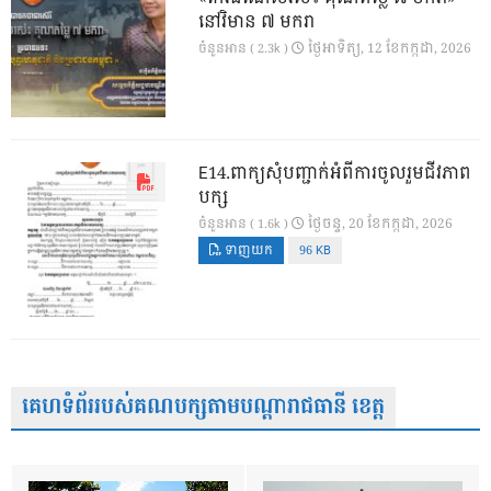
នៅវិមាន ៧ មករា
ថ្ងៃ​អាទិត្យ, 12 ខែ​កក្កដា, 2026
ចំនួនអាន ( 2.3k )
E14.ពាក្យសុំបញ្ជាក់អំពីការចូលរួមជីវភាព
បក្ស
ថ្ងៃ​ចន្ទ, 20 ខែ​កក្កដា, 2026
ចំនួនអាន ( 1.6k )
ទាញយក
96 KB
គេហទំព័ររបស់គណបក្សតាមបណ្តារាជធានី ខេត្ត