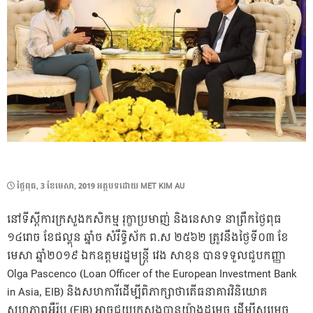
POSTED
ថ្ងៃ​ពុធ, 3 ខែ​មេសា, 2019
អត្ថបទដោយ
MET KIM AU
ON
នៅទីស្តីការក្រសួងកសិកម្ម រុក្ខាប្រមាញ់ និងនេសាទ នាព្រឹកថ្ងៃពុធ
១៤រោច ខែផល្គុន ឆ្នាំច សំរឹទ្ធិស័ក ព.ស ២៥៦២ ត្រូវនឹងថ្ងៃទី០៣ ខែ
មេសា ឆ្នាំ២០១៩ ឯកឧត្តមរដ្ឋមន្ត្រី វេង សាខុន បានទទួលជួបកញ្ញា
Olga Pascenco (Loan Officer of the European Investment Bank
in Asia, EIB) និងសហការីដើម្បីពិភាក្សាថាតើធនាគារវិនិយោគ
សហភាពអឺរ៉ុប (EIB) អាចជួយក្រសួងបានយ៉ាងដូម្តេច ដើម្បីសម្រេច