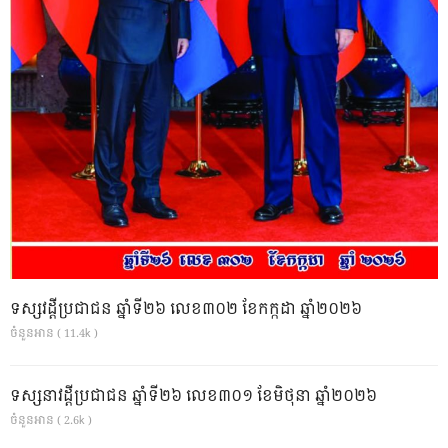
ទស្សវដ្តីប្រជាជន ឆ្នាំទី២៦ លេខ៣០២ ខែកក្កដា ឆ្នាំ២០២៦
ចំនួនអាន ( 11.4k )
ទស្សនាវដ្ដីប្រជាជន ឆ្នាំទី២៦ លេខ៣០១ ខែមិថុនា ឆ្នាំ២០២៦
ចំនួនអាន ( 2.6k )