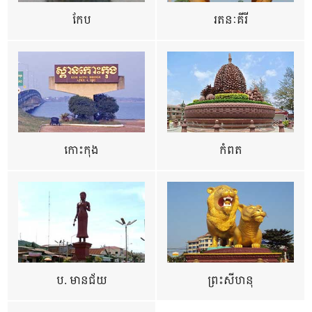
កែប
រតនៈគីរី
កោះកុង
កំពត
ប. មានជ័យ
ព្រះសីហនុ