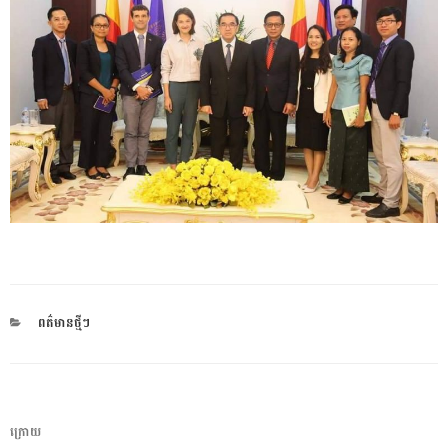
CATEGORIES
ពត៌មានថ្មីៗ
ការ​
អត្ថបទ
ក្រោយ