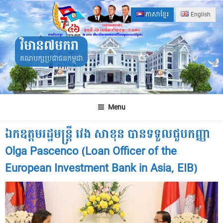
Skip
ភាសាខ្មែរ
English
to
content
វិមាន៧មករា
គណបក្សប្រជាជនកម្ពុជា
Menu
ឯកឧត្តមរដ្ឋមន្ត្រី វេង សាខុន បានទទួលជួបកញ្ញា
Olga Pascenco (Loan Officer of the
European Investment Bank in Asia, EIB)