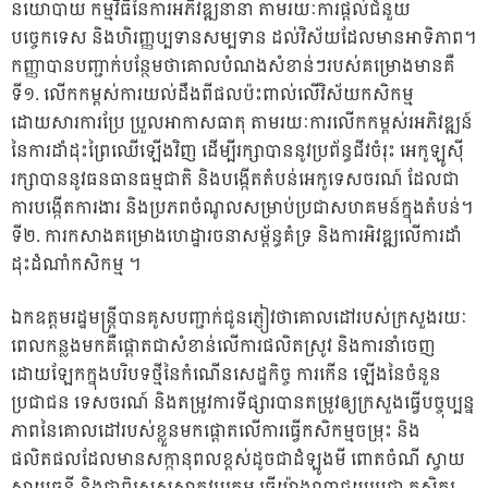
នយោបាយ កម្មវិធីនៃការអភិវឌ្ឍនានា តាមរយៈការផ្តល់ជំនួយ
បច្ចេកទេស និងហិរញ្ញប្បទានសម្បទាន ដល់វិស័យដែលមានអាទិភាព។
កញ្ញាបានបញ្ជាក់បន្ថែមថាគោលបំណងសំខាន់ៗរបស់គម្រោងមានគឺ
ទី១. លើកកម្ពស់ការយល់ដឹងពីផលប៉ះពាល់លើវិស័យកសិកម្ម
ដោយសារការប្រែ ប្រួលអាកាសធាតុ តាមរយៈការលើកកម្ពស់រអភិវឌ្ឍន៍
នៃការដាំដុះព្រៃឈើឡើងវិញ ដើម្បីរក្សាបាននូវប្រព័ន្ធជីវចំរុះ អេកូឡូស៊ី
រក្សាបាននូវធនធានធម្មជាតិ និងបង្កើតតំបន់អេកូទេសចរណ៍ ដែលជា
ការបង្កើតការងារ និងប្រភពចំណូលសម្រាប់ប្រជាសហគមន៍ក្នុងតំបន់។
ទី២. ការកសាងគម្រោងហេដ្ឋារចនាសម្ព័ន្ធគំទ្រ និងការអិវឌ្ឍលើការដាំ
ដុះដំណាំកសិកម្ម ។
ឯកឧត្តមរដ្ឋមន្ត្រីបានគូសបញ្ជាក់ជូនភ្ញៀវថាគោលដៅរបស់ក្រសួងរយៈ
ពេលកន្លងមកគឺផ្តោតជាសំខាន់លើការផលិតស្រូវ និងការនាំចេញ
ដោយឡែកក្នុងបរិបទថ្មីនៃកំណើនសេដ្ឋកិច្ច ការកើន ឡើងនៃចំនួន
ប្រជាជន ទេសចរណ៍ និងតម្រូវការទីផ្សារបានតម្រូវឲ្យក្រសួងធ្វើបច្ចុប្បន្ន
ភាពនៃគោលដៅរបស់ខ្លួនមកផ្តោតលើការធ្វើកសិកម្មចម្រុះ និង
ផលិតផលដែលមានសក្កានុពលខ្ពស់ដូចជាដំឡូងមី ពោតចំណី ស្វាយ