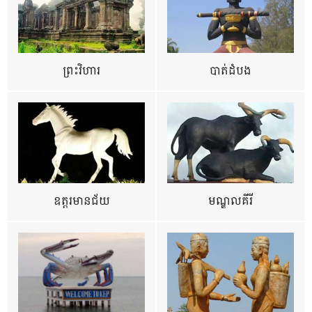
ព្រះវិហារ
បាត់ដំបង
ឧត្ដរមានជ័យ
មណ្ឌលគីរី