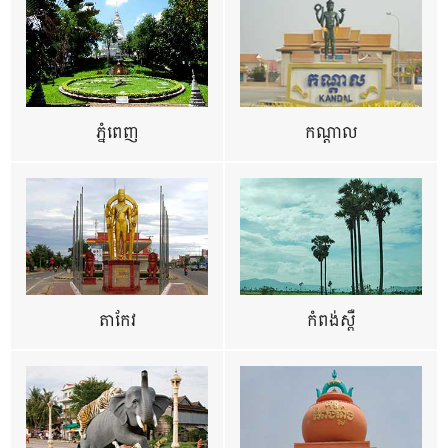
ភ្នំពេញ
កណ្តាល
តាកែវ
កំពង់ស្ពឺ