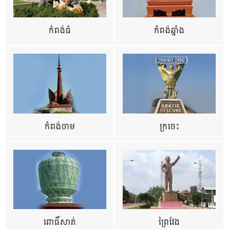
កំពង់ធំ
កំពង់ឆ្នាំង
កំពង់ចាម
ក្រចេះ
ពោធិ៍សាត់
ព្រៃវែង