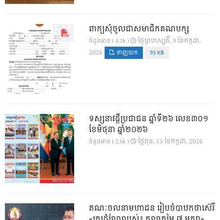
ពាក្យសុំចូលជាសមាជិកគណបក្ស
ថ្ងៃ​ព្រហស្បតិ៍, 9 ខែ​កក្កដា,
ចំនួនអាន ( 4.1k )
2026
ទាញយក
93 KB
ទស្សនាវដ្ដីប្រជាជន ឆ្នាំទី២៦ លេខ៣០១
ខែមិថុនា ឆ្នាំ២០២៦
ថ្ងៃ​ពុធ, 15 ខែ​កក្កដា, 2026
ចំនួនអាន ( 2.6k )
គណៈចលនាមហាជន រៀបចំបាឋកថាស៊េរី
«កេរដំណែលរស់៖ គុណតម្លៃ ៧ មករា»