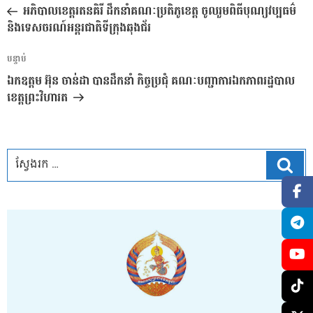
នាំទិស​
មុន
អភិបាលខេត្តរតនគិរី ដឹកនាំគណៈប្រតិភូខេត្ត ចូលរួមពិធីបុណ្យវប្បធម៌
ប្រកាស
និងទេសចរណ៍អន្តរជាតិទីក្រុងឆុងជ័រ
អត្ថបទ
បន្ទាប់
បន្ទាប់
ឯកឧត្ដម អ៊ុន ចាន់ដា បានដឹកនាំ​ កិច្ចប្រជុំ គណៈបញ្ជាការឯកភាពរដ្ឋបាល
ខេត្តព្រះវិហារត​
ស្វែ