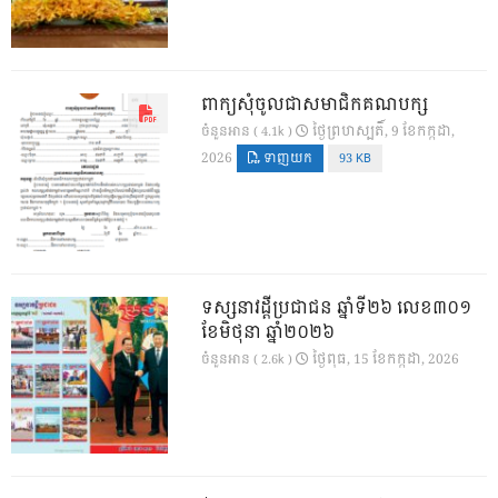
ពាក្យសុំចូលជាសមាជិកគណបក្ស
ថ្ងៃ​ព្រហស្បតិ៍, 9 ខែ​កក្កដា,
ចំនួនអាន ( 4.1k )
2026
ទាញយក
93 KB
ទស្សនាវដ្ដីប្រជាជន ឆ្នាំទី២៦ លេខ៣០១
ខែមិថុនា ឆ្នាំ២០២៦
ថ្ងៃ​ពុធ, 15 ខែ​កក្កដា, 2026
ចំនួនអាន ( 2.6k )