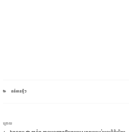
CATEGORIES
ពត៌មានថ្មីៗ
ការ​
អត្ថបទ
ក្រោយ
នាំទិស​
មុន