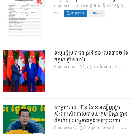
ថ្ងៃ​ព្រហស្បតិ៍, 9 ខែ​កក្កដា,
ចំនួនអាន ( 11.9k )
2026
ទាញយក
104 KB
ទស្សវដ្តីប្រជាជន ឆ្នាំទី២៦ លេខ៣០២ ខែ
កក្កដា ឆ្នាំ២០២៦
ថ្ងៃ​អង្គារ, 4 ខែ​សីហា, 2026
ចំនួនអាន ( 10k )
សម្តេចតេជោ ហ៊ុន សែន អញ្ជើញជួប
សំណេះសំណាលជាមួយក្រុមប្រឹក្សា ថ្នាក់
ដឹកនាំមន្ទីរ អង្គភាពក្នុងខេត្តព្រះវិហារ
ថ្ងៃ​សុក្រ, 10 ខែ​កក្កដា, 2026
ចំនួនអាន ( 4.3k )