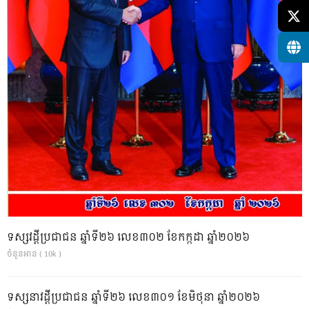
ទស្សវដ្តីប្រជាជន ឆ្នាំទី២៦ លេខ៣០២ ខែកក្កដា ឆ្នាំ២០២៦
ចំនួនអាន ( 10k )
ទស្សនាវដ្ដីប្រជាជន ឆ្នាំទី២៦ លេខ៣០១ ខែមិថុនា ឆ្នាំ២០២៦