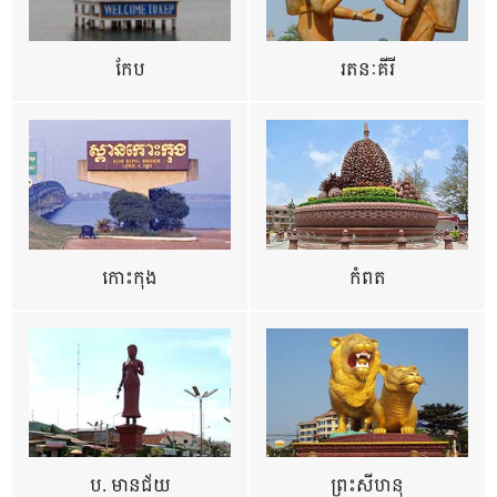
កែប
រតនៈគីរី
កោះកុង
កំពត
ប. មានជ័យ
ព្រះសីហនុ