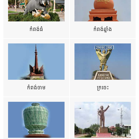
កំពង់ធំ
កំពង់ឆ្នាំង
កំពង់ចាម
ក្រចេះ