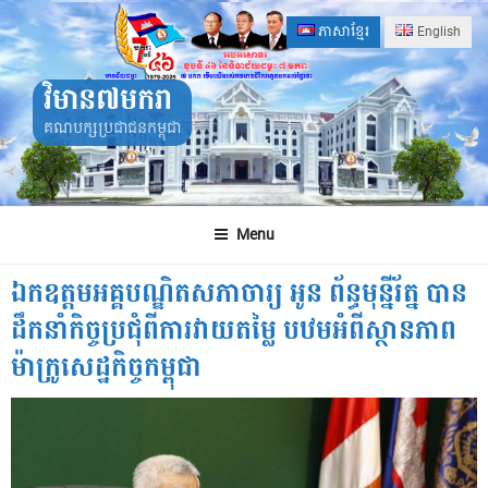
Skip
ភាសាខ្មែរ
English
to
content
វិមាន៧មករា
គណបក្សប្រជាជនកម្ពុជា
Menu
ឯកឧត្តមអគ្គបណ្ឌិតសភាចារ្យ អូន ព័ន្ធមុន្នីរ័ត្ន បាន
ដឹកនាំកិច្ចប្រជុំពីការវាយតម្លៃ បឋមអំពីស្ថានភាព
ម៉ាក្រូសេដ្ឋកិច្ចកម្ពុជា