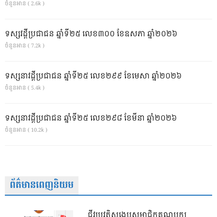
ចំនួនអាន ( 2.6k )
ទស្សវដ្តីប្រជាជន ឆ្នាំទី២៥ លេខ៣០០ ខែឧសភា ឆ្នាំ២០២៦
ចំនួនអាន ( 7.2k )
ទស្សនាវដ្ដីប្រជាជន ឆ្នាំទី២៥ លេខ២៩៩ ខែមេសា ឆ្នាំ២០២៦
ចំនួនអាន ( 5.4k )
ទស្សនាវដ្ដីប្រជាជន ឆ្នាំទី២៥ លេខ២៩៨ ខែមីនា ឆ្នាំ២០២៦
ចំនួនអាន ( 10.2k )
ព័ត៌មានពេញនិយម
ជីវប្រវត្តិសង្ខេបសមាជិកគណបក្ស