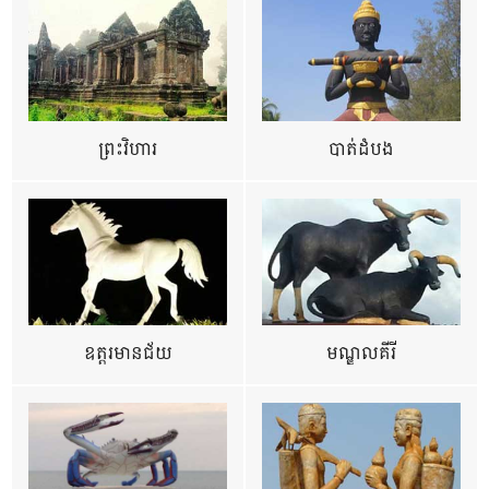
ព្រះវិហារ
បាត់ដំបង
ឧត្ដរមានជ័យ
មណ្ឌលគីរី