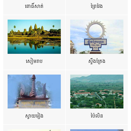
ពោធិ៍សាត់
ព្រៃវែង
សៀមរាប
ស្ទឹងត្រែង
ស្វាយរៀង
ប៉ៃលិន