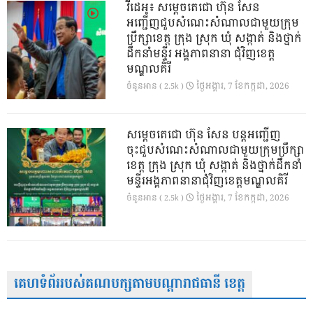
វីដេអូ៖ សម្តេចតេជោ ហ៊ុន សែន
អញ្ជើញជួបសំណេះសំណាលជាមួយក្រុម
ប្រឹក្សាខេត្ត ក្រុង ស្រុក ឃុំ សង្កាត់ និងថ្នាក់
ដឹកនាំមន្ទីរ អង្គភាពនានា ជុំវិញខេត្ត
មណ្ឌលគិរី
ថ្ងៃ​អង្គារ, 7 ខែ​កក្កដា, 2026
ចំនួនអាន ( 2.5k )
សម្តេចតេជោ ហ៊ុន សែន បន្តអញ្ជើញ
ចុះជួបសំណេះសំណាលជាមួយក្រុមប្រឹក្សា
ខេត្ត ក្រុង ស្រុក ឃុំ សង្កាត់ និងថ្នាក់ដឹកនាំ
មន្ទីរអង្គភាពនានាជុំវិញខេត្តមណ្ឌលគិរី
ថ្ងៃ​អង្គារ, 7 ខែ​កក្កដា, 2026
ចំនួនអាន ( 2.5k )
គេហទំព័ររបស់គណបក្សតាមបណ្តារាជធានី ខេត្ត