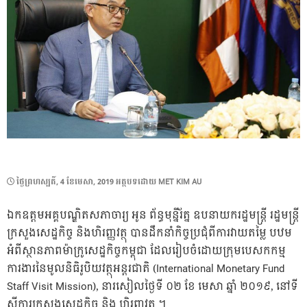
POSTED
ថ្ងៃ​ព្រហស្បតិ៍, 4 ខែ​មេសា, 2019
អត្ថបទដោយ
MET KIM AU
ON
ឯកឧត្តមអគ្គបណ្ឌិតសភាចារ្យ អូន ព័ន្ធមុន្នីរ័ត្ន ឧបនាយករដ្ឋមន្រ្តី រដ្ឋមន្រ្តី
ក្រសួងសេដ្ឋកិច្ច និងហិរញ្ញវត្ថុ បានដឹកនាំកិច្ចប្រជុំពីការវាយតម្លៃ បឋម
អំពីស្ថានភាពម៉ាក្រូសេដ្ឋកិច្ចកម្ពុជា ដែលរៀបចំដោយក្រុមបេសកកម្ម
ការងារនៃមូលនិធិរូបិយវត្ថុអន្តរជាតិ (International Monetary Fund
Staff Visit Mission), នារសៀលថ្ងៃទី ០២ ខែ មេសា ឆ្នាំ ២០១៩, នៅទី
ស្តីការក្រសួងសេដ្ឋកិច្ច និង ហិរញ្ញវត្ថុ ។