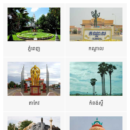
ភ្នំពេញ
កណ្តាល
តាកែវ
កំពង់ស្ពឺ