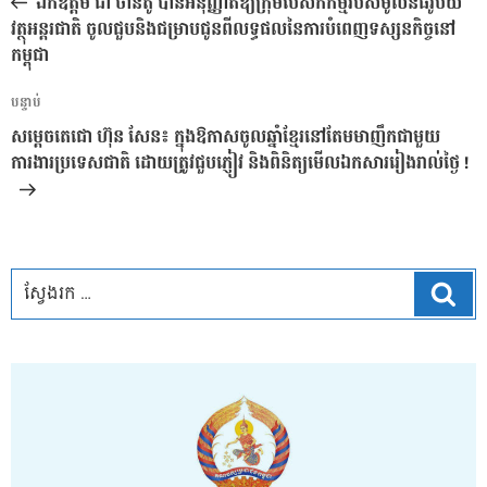
ឯកឧត្តម ជា ចាន់តូ បានអនុញ្ញាតឱ្យក្រុមបេសកកម្មរបស់មូលនិធិរូបិយ
ប្រកាស
វត្ថុអន្តរជាតិ ចូលជួបនិងជម្រាបជូនពីលទ្ធផលនៃការបំពេញទស្សនកិច្ចនៅ
កម្ពុជា
អត្ថបទ
បន្ទាប់
បន្ទាប់
សម្តេចតេជោ ហ៊ុន សែន៖ ក្នុងឱកាសចូលឆ្នាំខ្មែរនៅតែមមាញឹកជាមួយ
ការងារប្រទេសជាតិ ដោយត្រូវជួបភ្ញៀវ និងពិនិត្យមើលឯកសាររៀងរាល់ថ្ងៃ !
ស្វែ