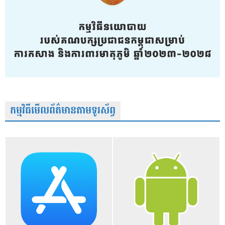
កម្មវិធីមើលព័ត៌មានតាមទូរស័ព្វ