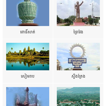
ពោធិ៍សាត់
ព្រៃវែង
សៀមរាប
ស្ទឹងត្រែង