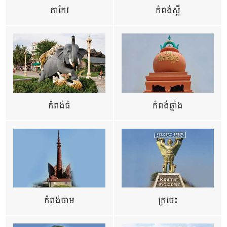
តាកែវ
កំពង់ស្ពឺ
កំពង់ធំ
កំពង់ឆ្នាំង
កំពង់ចាម
ក្រចេះ