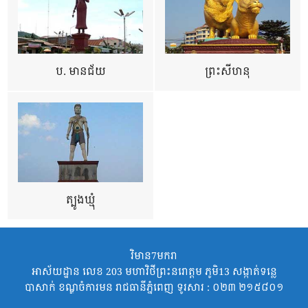
ប. មានជ័យ
ព្រះសីហនុ
ត្បូងឃ្មុំ
វិមាន7មករា
អាស័យដ្ឋាន លេខ 203 មហាវិថីព្រះនរោត្តម ភូមិ13 សង្កាត់ទន្លេ
បាសាក់ ខណ្ឌចំការមន រាជធានីភ្នំពេញ ទូរសារ : ០២៣ ២១៥៨០១