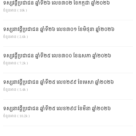
ទស្សវដ្តីប្រជាជន ឆ្នាំទី២៦ លេខ៣០២ ខែកក្កដា ឆ្នាំ២០២៦
ចំនួនអាន ( 10k )
ទស្សនាវដ្ដីប្រជាជន ឆ្នាំទី២៦ លេខ៣០១ ខែមិថុនា ឆ្នាំ២០២៦
ចំនួនអាន ( 2.6k )
ទស្សវដ្តីប្រជាជន ឆ្នាំទី២៥ លេខ៣០០ ខែឧសភា ឆ្នាំ២០២៦
ចំនួនអាន ( 7.2k )
ទស្សនាវដ្ដីប្រជាជន ឆ្នាំទី២៥ លេខ២៩៩ ខែមេសា ឆ្នាំ២០២៦
ចំនួនអាន ( 5.4k )
ទស្សនាវដ្ដីប្រជាជន ឆ្នាំទី២៥ លេខ២៩៨ ខែមីនា ឆ្នាំ២០២៦
ចំនួនអាន ( 10.2k )