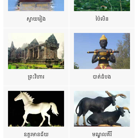
ស្វាយរៀង
ប៉ៃលិន
ព្រះវិហារ
បាត់ដំបង
ឧត្ដរមានជ័យ
មណ្ឌលគីរី