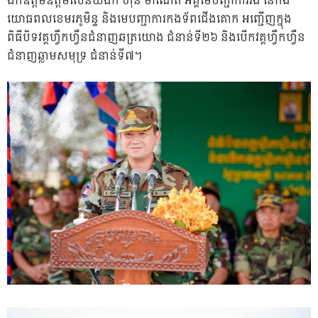
ឯកឧត្តមឧត្តមសេនីយ៍ឯក ហ៊ុន ម៉ាណែត អគ្គមេបញ្ជាការរង នៃកង
យោធពលខេមរភូមិន្ទ និងមេបញ្ជាការកងទ័ពជើងគោក អញ្ជើញក្នុង
ពិធីបិទវគ្គហ្វឹកហ្វឺនជំនាញឆត្រយោង ជំនាន់ទី២៦ និងបេីកវគ្គហ្វឹកហ្វឺន
ជំនាញឆ្លាមសមុទ្រ ជំនាន់ទី៧។