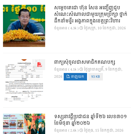
សម្តេចតេជោ ហ៊ុន សែន អញ្ជើញជួប
សំណេះសំណាលជាមួយក្រុមប្រឹក្សា ថ្នាក់
ដឹកនាំមន្ទីរ អង្គភាពក្នុងខេត្តព្រះវិហារ
ថ្ងៃ​សុក្រ, 10 ខែ​កក្កដា, 2026
ចំនួនអាន ( 4.3k )
ពាក្យសុំចូលជាសមាជិកគណបក្ស
ថ្ងៃ​ព្រហស្បតិ៍, 9 ខែ​កក្កដា,
ចំនួនអាន ( 4.1k )
2026
ទាញយក
93 KB
ទស្សនាវដ្ដីប្រជាជន ឆ្នាំទី២៦ លេខ៣០១
ខែមិថុនា ឆ្នាំ២០២៦
ថ្ងៃ​ពុធ, 15 ខែ​កក្កដា, 2026
ចំនួនអាន ( 2.6k )