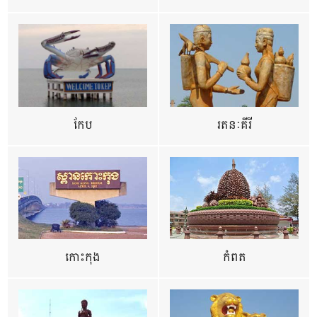
កែប
រតនៈគីរី
កោះកុង
កំពត