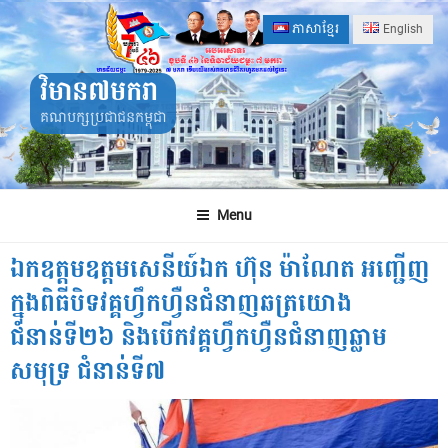
Skip
ភាសាខ្មែរ
English
to
content
វិមាន៧មករា
គណបក្សប្រជាជនកម្ពុជា
Menu
ឯកឧត្តមឧត្តមសេនីយ៍ឯក ហ៊ុន ម៉ាណែត អញ្ជើញ
ក្នុងពិធីបិទវគ្គហ្វឹកហ្វឺនជំនាញឆត្រយោង
ជំនាន់ទី២៦ និងបេីកវគ្គហ្វឹកហ្វឺនជំនាញឆ្លាម
សមុទ្រ ជំនាន់ទី៧