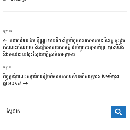
ការ​
អត្ថបទ
ក្រោយ
នាំទិស​
មុន
លោកជំទាវ ឯម ប៉ុណ្ណា បានដឹកនាំប្រតិភូសាខាសមាគមនារីខេត្ត ចុះជួប
ប្រកាស
សំណេះសំណាល និងរៀបអាហារសាមគ្គី ដល់ក្មួយៗកុមារកំព្រា គ្មានទីពឹង
និងមេដោះ នៅផ្ទះស្វែងរកក្តីស្រម័យឲ្យកុមារ
អត្ថបទ
បន្ទាប់
បន្ទាប់
កិច្ចប្រជុំគណៈកម្មាធិការរៀបចំអបអរសាទរទិវាអតីតយុទ្ធជន ២១មិថុនា
ឆ្នាំ២០១៩
ស្វែ