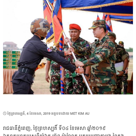
POSTED
ថ្ងៃ​ព្រហស្បតិ៍, 4 ខែ​មេសា, 2019
អត្ថបទដោយ
MET KIM AU
ON
រាជធានីភ្នំពេញ, ថ្ងៃព្រហស្បតិ៍ ទី០៤ ខែមេសា ឆ្នាំ២០១៩