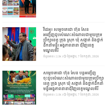
វីដេអូ៖ សម្តេចតេជោ ហ៊ុន សែន
អញ្ជើញជួបសំណេះសំណាលជាមួយក្រុម
ប្រឹក្សាខេត្ត ក្រុង ស្រុក ឃុំ សង្កាត់ និងថ្នាក់
ដឹកនាំមន្ទីរ អង្គភាពនានា ជុំវិញខេត្ត
មណ្ឌលគិរី
ថ្ងៃ​អង្គារ, 7 ខែ​កក្កដា, 2026
ចំនួនអាន ( 2.5k )
សម្តេចតេជោ ហ៊ុន សែន បន្តអញ្ជើញ
ចុះជួបសំណេះសំណាលជាមួយក្រុមប្រឹក្សា
ខេត្ត ក្រុង ស្រុក ឃុំ សង្កាត់ និងថ្នាក់ដឹកនាំ
មន្ទីរអង្គភាពនានាជុំវិញខេត្តមណ្ឌលគិរី
ថ្ងៃ​អង្គារ, 7 ខែ​កក្កដា, 2026
ចំនួនអាន ( 2.5k )