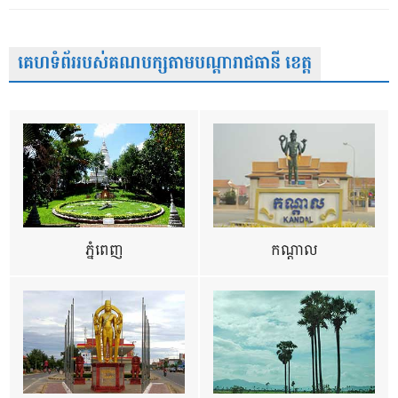
គេហទំព័ររបស់គណបក្សតាមបណ្តារាជធានី ខេត្ត
ភ្នំពេញ
កណ្តាល