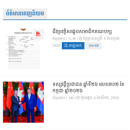
ព័ត៌មានពេញនិយម
ជីវប្រវត្តិសង្ខេបសមាជិកគណបក្ស
ថ្ងៃ​ព្រហស្បតិ៍, 9 ខែ​កក្កដា,
ចំនួនអាន ( 11.9k )
2026
ទាញយក
104 KB
ទស្សវដ្តីប្រជាជន ឆ្នាំទី២៦ លេខ៣០២ ខែ
កក្កដា ឆ្នាំ២០២៦
ថ្ងៃ​អង្គារ, 4 ខែ​សីហា, 2026
ចំនួនអាន ( 10k )