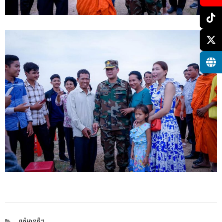
CATEGORIES
ពត៌មានថ្មីៗ