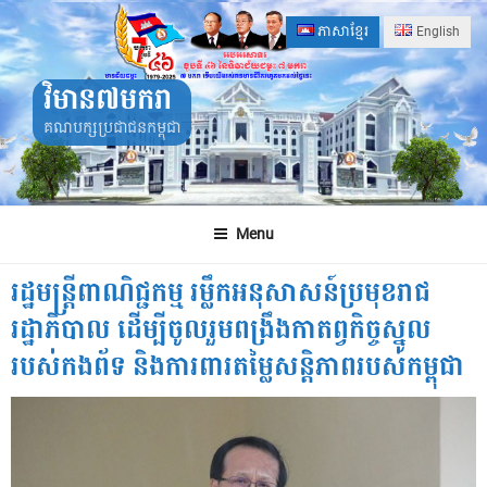
Skip
ភាសាខ្មែរ
English
to
content
វិមាន៧មករា
គណបក្សប្រជាជនកម្ពុជា
Menu
រដ្ឋមន្ត្រីពាណិជ្ជកម្ម រម្លឹកអនុសាសន៍ប្រមុខរាជ
រដ្ឋាភិបាល ដើម្បីចូលរួមពង្រឹងកាតព្វកិច្ចស្នូល
របស់កងព័ទ និងការពារតម្លៃសន្តិភាពរបស់កម្ពុជា