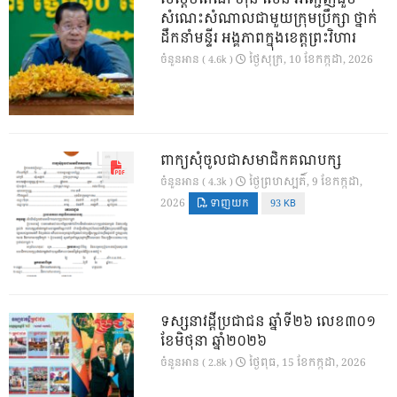
សំណេះសំណាលជាមួយក្រុមប្រឹក្សា ថ្នាក់
ដឹកនាំមន្ទីរ អង្គភាពក្នុងខេត្តព្រះវិហារ
ថ្ងៃ​សុក្រ, 10 ខែ​កក្កដា, 2026
ចំនួនអាន ( 4.6k )
ពាក្យសុំចូលជាសមាជិកគណបក្ស
ថ្ងៃ​ព្រហស្បតិ៍, 9 ខែ​កក្កដា,
ចំនួនអាន ( 4.3k )
2026
ទាញយក
93 KB
ទស្សនាវដ្ដីប្រជាជន ឆ្នាំទី២៦ លេខ៣០១
ខែមិថុនា ឆ្នាំ២០២៦
ថ្ងៃ​ពុធ, 15 ខែ​កក្កដា, 2026
ចំនួនអាន ( 2.8k )