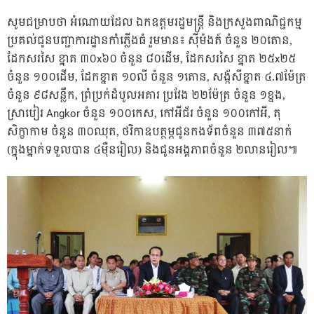
សូមជម្រាបថា អំណោយដែល ឯកឧត្តមរដ្ឋមន្ត្រី និងក្រសួងពាណិជ្ជកម្ម
ប្រគល់ជូនបញ្ជាការដ្ឋានកាំភ្លើងធំ រួមមាន៖ ស៊ីម៉ងត៍ ចំនួន ២០តោន,
ដែកសរសៃ ខ្នាត ៣០x៦០ ចំនួន ៨០ដើម, ដែកសរសៃ ខ្នាត ២៥x២៥
ចំនួន ១០០ដើម, ដែកខ្នាត ១០លី ចំនួន ១តោន, សង្ក័សីខ្នាត ៤.៧ម៉ែត្រ
ចំនួន ៩៨សន្លឹក, ព្រំប្រក់ដំបូលអគារ ប្រវែង ២២ម៉ែត្រ ចំនួន ១ខ្នង,
ស្រាបៀរ Angkor ចំនួន ១០០កេស, កៅអីជ័រ ចំនួន ១០០កៅអី, តុ
សិក្ខាកាម ចំនួន ៣០ឈុត, ថវិកាឧបត្ថម្ភជូនកងទ័ពចំនួន ៣៧៥នាក់
(ក្នុងម្នាក់ទទួលបាន ៤ម៉ឺនរៀល) និងជូនអង្គភាពចំនួន ២លានរៀល៕