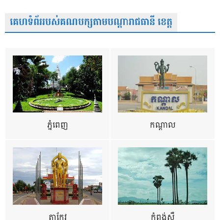
គេហទំព័ររបស់គណបក្សតាមបណ្តារាជធានី ខេត្ត
ភ្នំពេញ
កណ្តាល
តាកែវ
កំពង់ស្ពឺ