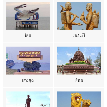
កែប
រតនៈគីរី
កោះកុង
កំពត