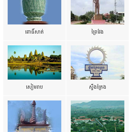
ពោធិ៍សាត់
ព្រៃវែង
សៀមរាប
ស្ទឹងត្រែង