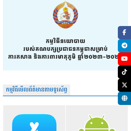
កម្មវិធីមើលព័ត៌មានតាមទូរស័ព្វ