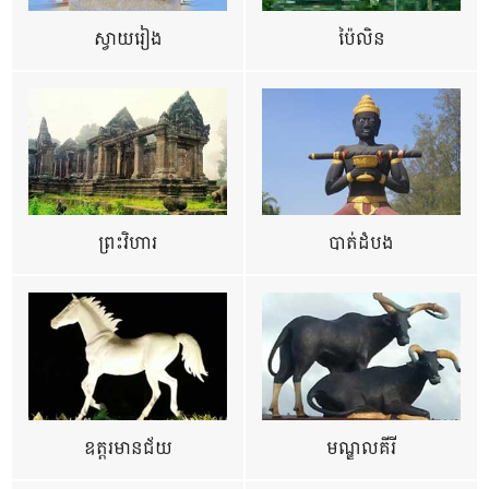
ស្វាយរៀង
ប៉ៃលិន
ព្រះវិហារ
បាត់ដំបង
ឧត្ដរមានជ័យ
មណ្ឌលគីរី