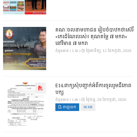
គណៈចលនាមហាជន រៀបចំបាឋកថាស៊េរី
«កេរដំណែលរស់៖ គុណតម្លៃ ៧ មករា»
នៅវិមាន ៧ មករា
ថ្ងៃ​អាទិត្យ, 12 ខែ​កក្កដា, 2026
ចំនួនអាន ( 2.5k )
E14.ពាក្យសុំបញ្ជាក់អំពីការចូលរួមជីវភាព
បក្ស
ថ្ងៃ​ចន្ទ, 20 ខែ​កក្កដា, 2026
ចំនួនអាន ( 1.8k )
ទាញយក
96 KB