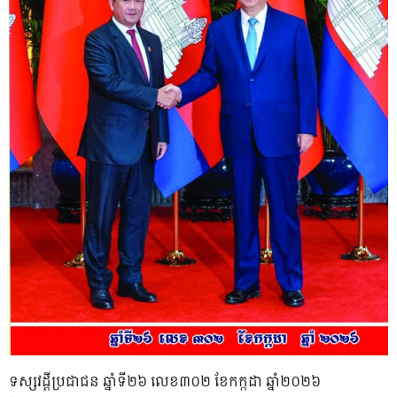
ទស្សវដ្តីប្រជាជន ឆ្នាំទី២៦ លេខ៣០២ ខែកក្កដា ឆ្នាំ២០២៦