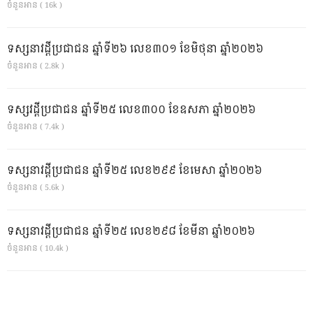
ចំនួនអាន ( 16k )
ទស្សនាវដ្ដីប្រជាជន ឆ្នាំទី២៦ លេខ៣០១ ខែមិថុនា ឆ្នាំ២០២៦
ចំនួនអាន ( 2.8k )
ទស្សវដ្តីប្រជាជន ឆ្នាំទី២៥ លេខ៣០០ ខែឧសភា ឆ្នាំ២០២៦
ចំនួនអាន ( 7.4k )
ទស្សនាវដ្ដីប្រជាជន ឆ្នាំទី២៥ លេខ២៩៩ ខែមេសា ឆ្នាំ២០២៦
ចំនួនអាន ( 5.6k )
ទស្សនាវដ្ដីប្រជាជន ឆ្នាំទី២៥ លេខ២៩៨ ខែមីនា ឆ្នាំ២០២៦
ចំនួនអាន ( 10.4k )