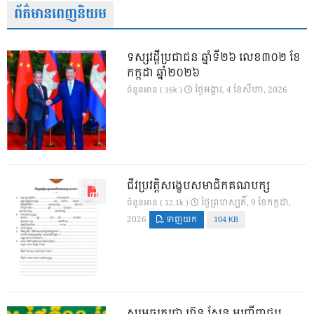
ព័ត៌មានពេញនិយម
ទស្សវដ្តីប្រជាជន ឆ្នាំទី២៦ លេខ៣០២ ខែ
កក្កដា ឆ្នាំ២០២៦
ថ្ងៃ​អង្គារ, 4 ខែ​សីហា, 2026
ចំនួនអាន ( 16k )
ជីវប្រវត្តិសង្ខេបសមាជិកគណបក្ស
ថ្ងៃ​ព្រហស្បតិ៍, 9 ខែ​កក្កដា,
ចំនួនអាន ( 12.1k )
2026
ទាញយក
104 KB
សម្តេចតេជោ ហ៊ុន សែន អញ្ជើញជួប