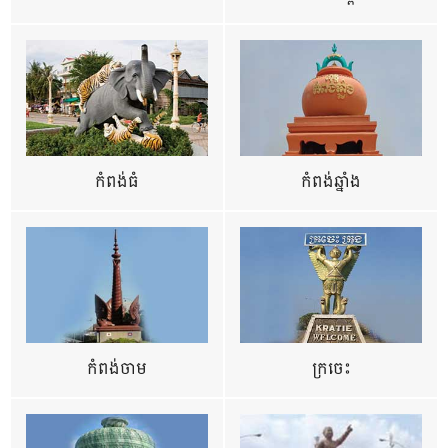
កំពង់ធំ
កំពង់ឆ្នាំង
កំពង់ចាម
ក្រចេះ