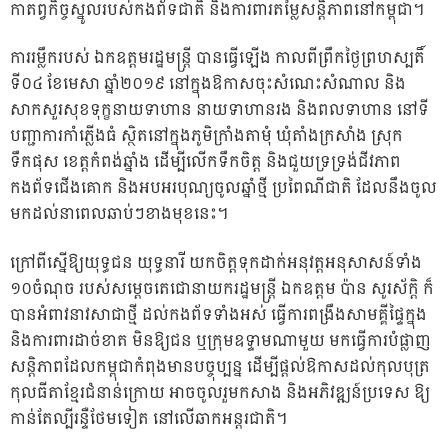
កាតព្វកិច្ចស្នូលរបស់កងព័ទជាតិ ន
ិងការពារតម្លៃសន្តិភាពនៅកម្ពុជា។
ការរម្លឹករបស់ ឯកឧត្តមរដ្ឋមន្ត្រី បានធ្វើឡើង កាលពីព្រឹកថ្ងៃព្រហស្បតិ៍
ទី០៤ ខែមេសា ឆ្នាំ២០១៩ នៅក្នុងឱកាសចុះសំណេះសំណាល និង
សាកសួរសុខទុក្ខនាយទាហាន នាយទាហានរង និងពលទាហាន នៅទី
បញ្ជាការកាំភ្លើងធំ ស្ថិតនៅក្នុងភូមិក្រាំងតាមុំ ឃុំតាំងក្រសាំង ស្រុក
ទឹកផុស ខេត្តកំពង់ឆ្នាំង ដើម្បីលើកទឹកចិត្ត និងជួយទ្រទ្រង់ជីវភាព
កងព័ទជើងគោក និងអបអរបុណ្យចូលឆ្នាំថ្មី ប្រពៃណីជាតិ ដែលនឹងចូល
មកដល់នាពេលឆាប់ៗខាងមុខនេះ។
ក្រៅពីស្នើឱ្យយុទ្ធជន យុទ្ធនារី យកចិត្តទុកដាក់អនុវត្តអនុសាសន៍ទាំង
១០ចំណុច របស់សម្តេចតេជោនាយករដ្ឋមន្ត្រី ឯកឧត្តម ប៉ាន សូរស័ក្តិ ក៏
បានអំពាវនាវសាជាថ្មី ដល់កងព័ទទាំងអស់ ធ្វើការពង្រឹងសាមគ្គីផ្ទៃក្នុង
និងការពារដាច់ខាត មិនឱ្យជន ឬក្រុមឧទ្ទាមណាមួយ មកធ្វើការបំផ្លាញ
សន្តិភាពដែលកម្ពុជាកំពុងមានបច្ចុប្បន្ន ដើម្បីផ្តល់ឱកាសដល់កុលបុត្រ
កុលធីតាខ្មែរជំនាន់ក្រោយ អាចចូលរួមកសាង និងអភិវឌ្ឍន៍ប្រទេស ឱ្យ
កាន់តែល្បីរន្ទឺថែមទៀត នៅលើឆាកអន្តរជាតិ។