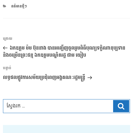
CATEGORIES
ពត៌មានថ្មីៗ
ការ​
អត្ថបទ
ក្រោយ
នាំទិស​
មុន
ឯកឧត្តម ម៉ម ប៊ុននាង បានអញ្ជើញចូលរួមពិធីបុណ្យទក្ខិណានុប្បទាន
ប្រកាស
និងចម្រើនព្រះជន្ម ឯកឧត្តមបណ្ឌិតរដ្ឋ ជាម យៀប
អត្ថបទ
បន្ទាប់
បន្ទាប់
លទ្ធផលផ្លូវការសម័យប្រជុំពេញអង្គគណៈរដ្ឋមន្ត្រី
ស្វែ