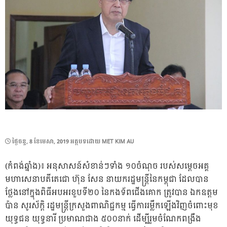
POSTED
ថ្ងៃ​ចន្ទ, 8 ខែ​មេសា, 2019
អត្ថបទដោយ
MET KIM AU
ON
(កំពង់ឆ្នាំង)៖ អនុសាសន៍សំខាន់ៗទាំង ១០ចំណុច របស់សម្តេចអគ្គ
មហាសេនាបតីតេជោ ហ៊ុន សែន នាយករដ្ឋមន្ត្រីនៃកម្ពុជា ដែលបាន
ថ្លែងនៅក្នុងពិធីអបអរខួបទី២០ នៃកងទ័ពជើងគោក ត្រូវបាន ឯកឧត្តម
ប៉ាន សូរស័ក្តិ រដ្ឋមន្ត្រីក្រសួងពាណិជ្ជកម្ម ធ្វើការរម្លឹកឡើងវិញចំពោះមុខ
យុទ្ធជន យុទ្ធនារី ប្រមាណជាង ៥០០នាក់ ដើម្បីរួមចំណែកពង្រឹង