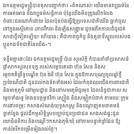
ឯកឧត្តមរដ្ឋមន្ត្រីបានគូសបញ្ជាក់ថា៖ «ពិតណាស់! យើងមានវប្បធម៌នៃ
ការអត់អោន និងវប្បធម៌សន្ដិភាព ប៉ុន្តែយើងមិនត្រូវលើកលែង
ចំពោះជនណាក៏ដោយ ដែលប៉ុនប៉ងធ្វើឱ្យប្រទេសជាតិយើង ធ្លាក់ចូល
ទៅក្នុងអស្ថិរភាព (ភាពវឹកវរ) និងភ្លើងសង្គ្រាម ដូចអតីតកាលដ៏ជូរជត់
សាជាថ្មីទៀតឡើយ! ហើយនេះ គឺជាកាតព្វកិច្ច និងតួនាទីស្នូលរបស់បង
ប្អូនកងទ័ពជាតិនៃយើង»។
ទន្ទឹមគ្នានោះដែរ ឯកឧត្តមរដ្ឋមន្ត្រី ប៉ាន សូរស័ក្តិ ក៏បានពាំនាំប្រសាសន៍
ផ្តាំសាកសួរសុខទុក្ខ របស់សម្តេចតេជោ ហ៊ុន សែន និងស
ម្តេចគតិព្រឹទ្ធបណ្ឌិត ប៊ុន រ៉ានី ហ៊ុន សែន ក្នុងឱកាសបុណ្យចូលឆ្នាំថ្មី
ប្រពៃណីជាតិ ជូនដល់កងទ័ពទាំងអស់ ដែលកំពុងឈរជើងការពារជាតិ
និងមាតុភូមិ នៅមូលដ្ឋាន និងនៅសមរភូមិជួរមុខ ដែលនិច្ចជាកាល ស
ម្តេចទាំងទ្វេ តែងឧបត្ថម្ភថវិកា ស្បៀង និងសម្លៀកបំពាក់ តាមរយៈក្រុម
ការងារចម្រុះ កសាងសំណង់យុទ្ធសាស្ត្រ និងបណ្តាញគមនាគមន៍
ខ្វាត់ខ្វែង ផ្តល់ដីកម្មសិទ្ធិស្របច្បាប់ជូនប្រជាជន សាងសង់ផ្ទះជូន
យោធិនពិការ និងបណ្តើៗកសាងភូមិ/ឃុំ នៅតាមបន្ទាត់ព្រំដែន ឱ្យ
កាន់តែរីកចម្រើនរៀងរាល់ថ្ងៃ។