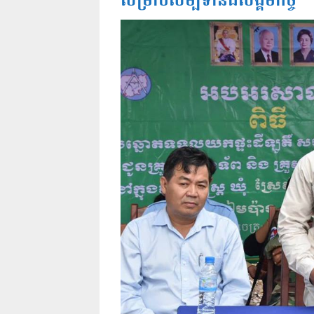
សម្រាប់សម្បទានដីសង្គមកិច្ច