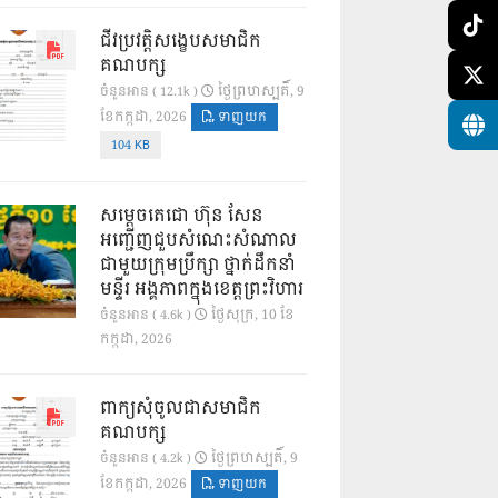
ជីវប្រវត្តិសង្ខេបសមាជិក
គណបក្ស
ថ្ងៃ​ព្រហស្បតិ៍, 9
ចំនួនអាន ( 12.1k )
ខែ​កក្កដា, 2026
ទាញយក
104 KB
សម្តេចតេជោ ហ៊ុន សែន
អញ្ជើញជួបសំណេះសំណាល
ជាមួយក្រុមប្រឹក្សា ថ្នាក់ដឹកនាំ
មន្ទីរ អង្គភាពក្នុងខេត្តព្រះវិហារ
ថ្ងៃ​សុក្រ, 10 ខែ​
ចំនួនអាន ( 4.6k )
កក្កដា, 2026
ពាក្យសុំចូលជាសមាជិក
គណបក្ស
ថ្ងៃ​ព្រហស្បតិ៍, 9
ចំនួនអាន ( 4.2k )
ខែ​កក្កដា, 2026
ទាញយក