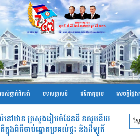
បស់ថ្នាក់ដឹកនាំ
បទសម្ភាសន៍
វេទិកាតុមូល
សេចក្ដីថ្លែ
លំនៅឋាន ក្រសួងរៀបចំដែនដី នគរូបនីយ
នុងពិធីចាប់ឆ្នោតប្រគល់ផ្ទះ និងដីឡូតិ៍