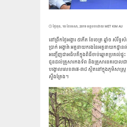
POSTED
ថ្ងៃ​ពុធ, 10 ខែ​មេសា, 2019
អត្ថបទដោយ
MET KIM AU
ON
នៅព្រឹកថ្ងៃអង្គារ ៥កើត ខែចេត្រ ឆ្នាំច សំរឹ
ប្រាក់ អង្គារ៉ា អគ្គនាយករងនៃអគ្គនាយកដ្
អញ្ជើញជាអធិបតីក្នុងពិធីចាប់ឆ្នោតប្រគល់ផ្ទះ
ជូនដល់គ្រួសារកងទ័ព និងគ្រួសារនគរបាលជាត
បង្គោលលេខ៣៧-៣៨ ស្ថិតនៅក្នុងភូមិសាស្រ្ត 
ស្ទឹងត្រែង។