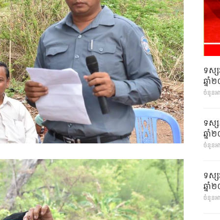
ទស្ស
ឆ្នា
ចំនួនអ
ទស្ស
ឆ្នា
ចំនួនអា
ទស្ស
ឆ្នា
ចំនួនអា