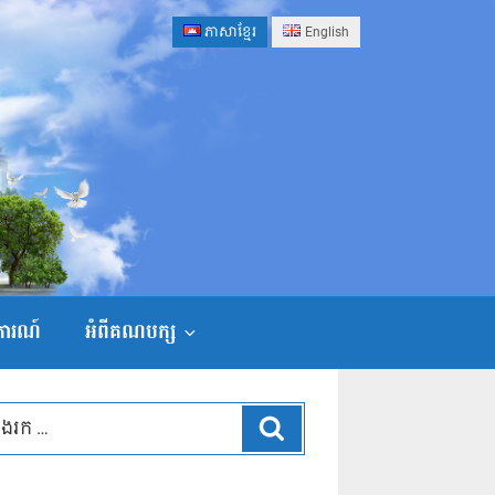
ភាសាខ្មែរ
English
ងការណ៍
អំពីគណបក្ស
ស្វែងរក