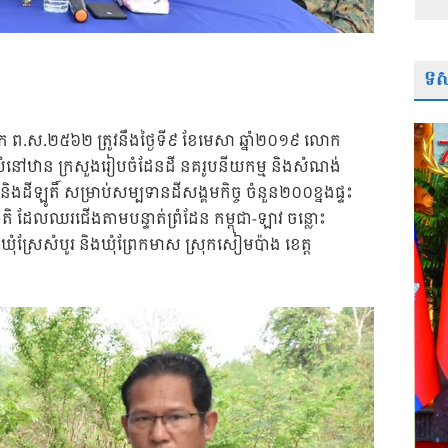
ទស្
ទ្ធស័ក ព.ស.២៥៦២ ត្រូវនឹងថ្ងៃទី៩ ខែមេសា ឆ្នាំ២០១៩ លោក
ឋានលំនៅឋាន ក្រសួងរៀបចំដែនដី នគរូបនីយកម្ម និងសំណង់
 និងដីឡូតិ៍ សម្រាប់សម្បទានដីសង្គមកិច្ច ចំនួន២០០ខ្នងផ្ទះ
ិ ដែលឈរជើងតាមបន្ទាត់ព្រំដែន កម្ពុជា-ឡាវ ចន្លោះ
ឃុំស្រែសំបូរ និងឃុំព្រែកមាស ស្រុកសៀមប៉ាង ខេត្ត