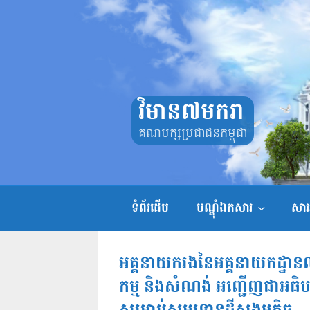
Skip
to
content
វិមាន៧មករា
គណបក្សប្រជាជនកម្ពុជា
ទំព័រដើម
បណ្តុំឯកសារ
សាររ
អគ្គនាយករងនៃអគ្គនាយកដ្ឋាន
កម្ម និងសំណង់ អញ្ជើញជាអធិបតីក្