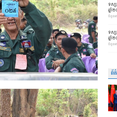
ទស្ស
ឆ្នា
ចំនួនអា
ទស្ស
ឆ្នា
ចំនួនអ
ព័