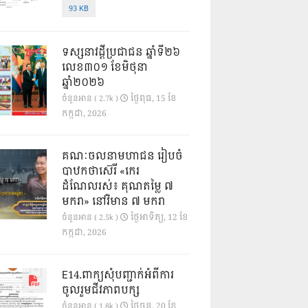
93 KB
ទស្សនាវដ្ដីប្រជាជន ឆ្នាំទី២៦
លេខ៣០១ ខែមិថុនា
ឆ្នាំ២០២៦
ថ្ងៃ​ពុធ, 15 ខែ​
ចំនួនអាន ( 2.7k )
កក្កដា, 2026
គណៈចលនាមហាជន រៀបចំ
បាឋកថាស៊េរី «កេរ
ដំណែលរស់៖ គុណតម្លៃ ៧
មករា» នៅវិមាន ៧ មករា
ថ្ងៃ​អាទិត្យ, 12 ខែ​
ចំនួនអាន ( 2.5k )
កក្កដា, 2026
E14.ពាក្យសុំបញ្ជាក់អំពីការ
ចូលរួមជីវភាពបក្ស
ថ្ងៃ​ចន្ទ, 20 ខែ​
ចំនួនអាន ( 1.8k )