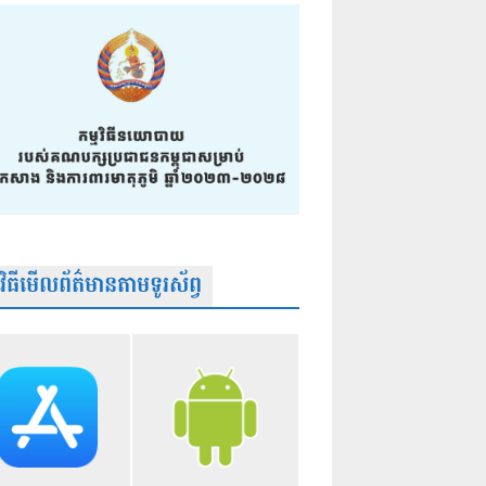
មវិធីមើលព័ត៌មានតាមទូរស័ព្វ