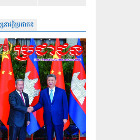
សនាវដ្តីប្រជាជន