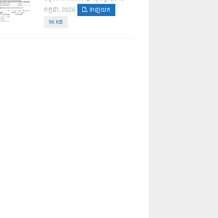
កក្កដា, 2026
ទាញយក
96 KB