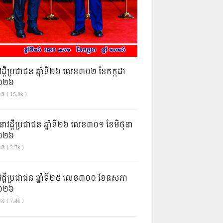
វដ្តីប្រជាជន ឆ្នាំទី២៦ លេខ៣០២ ខែកក្កដា
ំ២០២៦
ាន ( 15.8k )
នាវដ្ដីប្រជាជន ឆ្នាំទី២៦ លេខ៣០១ ខែមិថុនា
ំ២០២៦
ន ( 2.7k )
វដ្តីប្រជាជន ឆ្នាំទី២៥ លេខ៣០០ ខែឧសភា
ំ២០២៦
ន ( 7.4k )