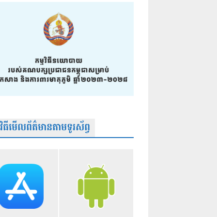
មវិធីមើលព័ត៌មានតាមទូរស័ព្វ