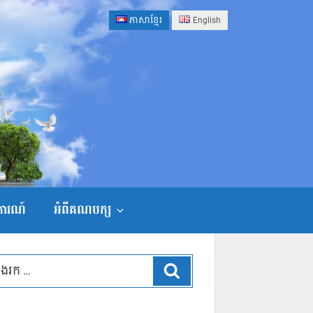
ភាសាខ្មែរ
English
ងការណ៍
អំពីគណបក្ស
ស្វែងរក