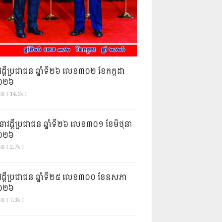
វដ្តីប្រជាជន ឆ្នាំទី២៦ លេខ៣០២ ខែកក្កដា
ំ២០២៦
ាន ( 14.1k )
នាវដ្ដីប្រជាជន ឆ្នាំទី២៦ លេខ៣០១ ខែមិថុនា
ំ២០២៦
ន ( 2.7k )
វដ្តីប្រជាជន ឆ្នាំទី២៥ លេខ៣០០ ខែឧសភា
ំ២០២៦
ន ( 7.3k )