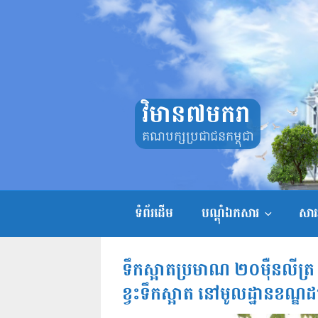
Skip
to
content
វិមាន៧មករា
គណបក្សប្រជាជនកម្ពុជា
ទំព័រដើម
បណ្តុំឯកសារ
សាររ
ទឹកស្អាតប្រមាណ ២០ម៉ឺនលីត្រ 
ខ្វះទឹកស្អាត នៅមូលដ្ឋានខណ្ឌដ