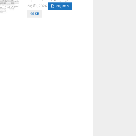
កក្កដា, 2026
ទាញយក
96 KB