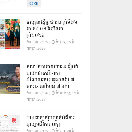
93 KB
ទស្សនាវដ្ដីប្រជាជន ឆ្នាំទី២៦
លេខ៣០១ ខែមិថុនា
ឆ្នាំ២០២៦
ថ្ងៃ​ពុធ, 15 ខែ​
ចំនួនអាន ( 2.7k )
កក្កដា, 2026
គណៈចលនាមហាជន រៀបចំ
បាឋកថាស៊េរី «កេរ
ដំណែលរស់៖ គុណតម្លៃ ៧
មករា» នៅវិមាន ៧ មករា
ថ្ងៃ​អាទិត្យ, 12 ខែ​
ចំនួនអាន ( 2.4k )
កក្កដា, 2026
E14.ពាក្យសុំបញ្ជាក់អំពីការ
ចូលរួមជីវភាពបក្ស
ថ្ងៃ​ចន្ទ, 20 ខែ​
ចំនួនអាន ( 1.7k )