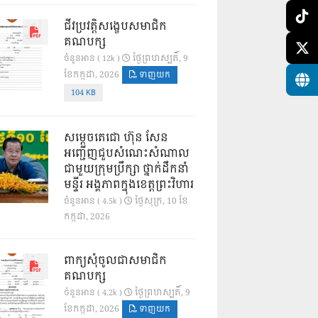
ជីវប្រវត្តិសង្ខេបសមាជិក
គណបក្ស
ថ្ងៃ​ព្រហស្បតិ៍, 9
ចំនួនអាន ( 12k )
ខែ​កក្កដា, 2026
ទាញយក
104 KB
សម្តេចតេជោ ហ៊ុន សែន
អញ្ជើញជួបសំណេះសំណាល
ជាមួយក្រុមប្រឹក្សា ថ្នាក់ដឹកនាំ
មន្ទីរ អង្គភាពក្នុងខេត្តព្រះវិហារ
ថ្ងៃ​សុក្រ, 10 ខែ​
ចំនួនអាន ( 4.5k )
កក្កដា, 2026
ពាក្យសុំចូលជាសមាជិក
គណបក្ស
ថ្ងៃ​ព្រហស្បតិ៍, 9
ចំនួនអាន ( 4.2k )
ខែ​កក្កដា, 2026
ទាញយក