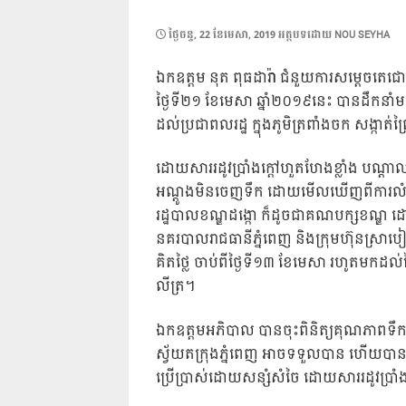
POSTED
ថ្ងៃ​ចន្ទ, 22 ខែ​មេសា, 2019
អត្ថបទដោយ
NOU SEYHA
ON
ឯកឧត្តម នុត ពុធដារ៉ា ជំនួយការសម្តេចតេជោ
ថ្ងៃទី២១ ខែមេសា ឆ្នាំ២០១៩នេះ បានដឹកនាំមន្ត
ដល់ប្រជាពលរដ្ឋ ក្នុងភូមិត្រពាំងចក សង្កាត់
ដោយសាររដូវប្រាំងក្តៅហួតហែងខ្លាំង បណ្តាលឲ្
អណ្តូងមិនចេញទឹក ដោយមើលឃើញពីការលំបាក 
រដ្ឋបាលខណ្ឌដង្កោ ក៏ដូចជាគណបក្សខណ្ឌ ដោយ
នគរបាលរាជធានីភ្នំពេញ និងក្រុមហ៊ុនស្រាបៀ
គិតថ្លៃ ចាប់ពីថ្ងៃទី១៣ ខែមេសា រហូតមកដល
លីត្រ។
ឯកឧត្តមអភិបាល បានចុះពិនិត្យគុណភាពទឹកដ
ស្វ័យតក្រុងភ្នំពេញ អាចទទួលបាន ហើយបានផ្តាំ
ប្រើប្រាស់ដោយសន្សំសំចៃ ដោយសាររដូវប្រាំងក្ត