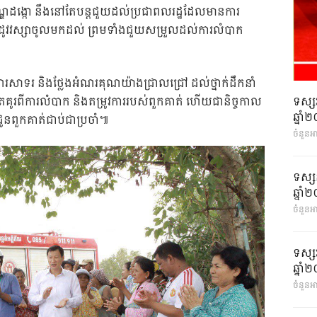
ណ្ឌដង្កោ នឹងនៅតែបន្តជួយដល់ប្រជាពលរដ្ឋដែលមានការ
ល់រដូវវស្សាចូលមកដល់ ព្រមទាំងជួយសម្រួលដល់ការលំបាក
ំណរសាទរ និងថ្លែងអំណរគុណយ៉ាងជ្រាលជ្រៅ ដល់ថ្នាក់ដឹកនាំ
ទស្ស
គិតគូរពីការលំបាក និងតម្រូវការរបស់ពួកគាត់ ហើយជានិច្ចកាល
ឆ្នា
ូនពួកគាត់ជាប់ជាប្រចាំ៕
ចំនួនអ
ទស្ស
ឆ្នា
ចំនួនអា
ទស្ស
ឆ្នា
ចំនួនអា