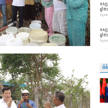
ទស្ស
ឆ្នា
ចំនួនអា
ទស្ស
ឆ្នា
ចំនួនអ
ព័