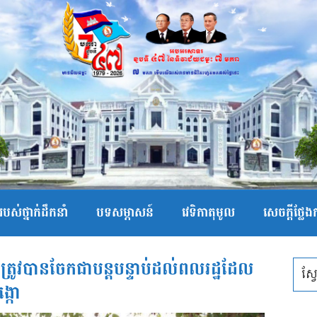
បស់ថ្នាក់ដឹកនាំ
បទសម្ភាសន៍
វេទិកាតុមូល
សេចក្ដីថ្លែ
ត្រូវបានចែកជាបន្ដបន្ទាប់ដល់ពលរដ្ឋដែល
ង្កោ