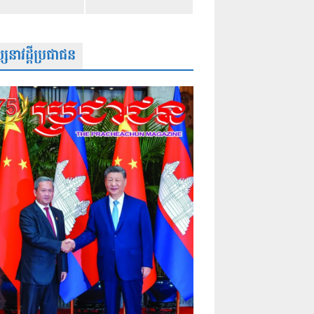
សនាវដ្តីប្រជាជន