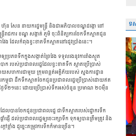
ទស្
 ហ៊ុន សែន នាយករដ្ឋមន្ត្រី និងជាអភិបាលខណ្ឌដង្កោ នៅ
្រីរាជការ ខណ្ឌ សង្កាត់ ភូមិ ចុះពិនិត្យការចែកទឹកស្អាតជូន
ព្រៃវែង ដែលកំពុងខ្វះខាតទឹកស្អាតនៅរដូវប្រាំងនេះ។
យប្រភពទឹកក្នុងសង្កាត់ព្រៃវែង ទទួលរងនូវការរាំងស្ងួត
របស់ប្រជាពលរដ្ឋដែលខ្វះខាតទឹក ស្អាតប្រើប្រាស់
សហការជាមួយ ក្រុមពន្លត់អគ្គិភ័យរបស់ ស្នងការដ្ឋាន
រកម្ពុជា ដឹកទឹកស្អាតចែកជូនប្រជាពលរដ្ឋប្រើប្រាស់ដោយឥត
់ថ្ងៃទី២១នេះ ដោយប្រើប្រាស់ទឹកអស់ចំនួន ប្រមាណ ២០ម៉ឺន
ែលបានចែកជូនប្រជាពលរដ្ឋ ជាទឹកស្អាតរបស់រដ្ឋាករទឹក
ផ្ញើ ដល់ប្រជាពលរដ្ឋឲ្យចេះរក្សាទឹក ទុកឲ្យបានត្រឹមត្រូវ និង
ៅខ្លាំង ដូច្នេះតម្រូវការទឹកក៏មានច្រើន។