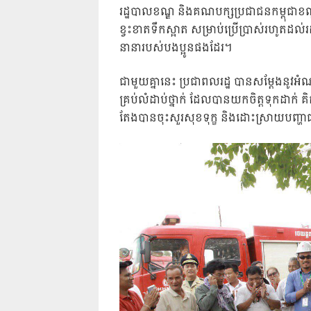
រដ្ឋបាលខណ្ឌ និងគណបក្សប្រជាជនកម្ពុជាខ
ខ្វះខាតទឹកស្អាត សម្រាប់ប្រើប្រាស់រហូតដ
នានារបស់បងប្អូនផងដែរ។
ជាមួយគ្នានេះ ប្រជាពលរដ្ឋ បានសម្ដែងនូវអ
គ្រប់លំដាប់ថ្នាក់ ដែលបានយកចិត្តទុកដាក់ 
តែងបានចុះសួរសុខទុក្ខ និងដោះស្រាយបញ្ហាជ