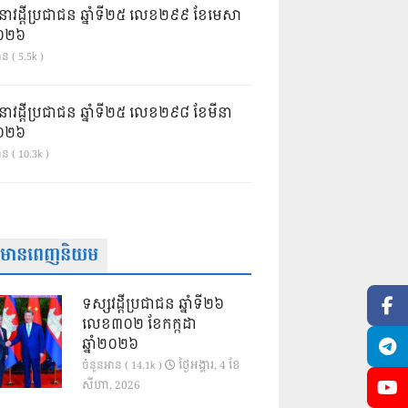
នាវដ្ដីប្រជាជន ឆ្នាំទី២៥ លេខ២៩៩ ខែមេសា
ំ២០២៦
ន ( 5.5k )
នាវដ្ដីប្រជាជន ឆ្នាំទី២៥ លេខ២៩៨ ខែមីនា
ំ២០២៦
ាន ( 10.3k )
ត៌មានពេញនិយម
ទស្សវដ្តីប្រជាជន ឆ្នាំទី២៦
លេខ៣០២ ខែកក្កដា
ឆ្នាំ២០២៦
ថ្ងៃ​អង្គារ, 4 ខែ​
ចំនួនអាន ( 14.1k )
សីហា, 2026