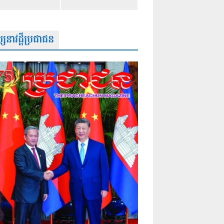
សនាវដ្តីប្រជាជន