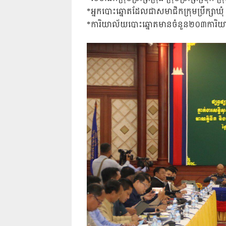
*អ្នកបោះឆ្នោតដែលជាសមាជិកក្រុមប្រឹក្សាឃុ
*ការិយាល័យបោះឆ្នោតមានចំនួន២០៣ការិ