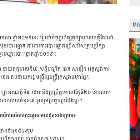
ទស្
េសា ឆ្នាំ២០១៩នេះ រៀបចំកិច្ចប្រជុំផ្សព្វផ្សាយសេចក្តីណែនាំ
តិសុខបោះឆ្នោត ការពារការបោះឆ្នោតជ្រើសរើសក្រុមប្រឹក្សា
រចុះឈ្មោះបោះឆ្នោតឆ្នាំ២០១៩។
ីភាព នាយឧត្តមសេនីយ៍ សន្តិបណ្ឌិត នេត សាវឿន អគ្គស្នងការ
បនាយករដ្ឋមន្រ្តីរដ្ឋមន្រ្តីក្រសួងមហាផ្ទៃ។
ឹក្សា អាណត្តិទី៣ ដែលនឹងប្រព្រឹត្តទៅនៅថ្ងៃទី២៦ ខែឧសភា
យោបាយចំនួន៧ ចូលរួមប្រកួតប្រជែងគ្នា។
 និងការិយាល័យបោះឆ្នោត មានដូចខាងក្រោម៖
្ត មានចំនួន៥៥៩រូប
ក្រុមប្រឹក្សាខណ្ឌ មានចំនួន៣,៥៥៥រូប