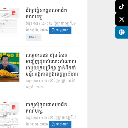
ជីវប្រវត្តិសង្ខេបសមាជិក
គណបក្ស
ថ្ងៃ​ព្រហស្បតិ៍, 9
ចំនួនអាន ( 12k )
ខែ​កក្កដា, 2026
ទាញយក
104 KB
សម្តេចតេជោ ហ៊ុន សែន
អញ្ជើញជួបសំណេះសំណាល
ជាមួយក្រុមប្រឹក្សា ថ្នាក់ដឹកនាំ
មន្ទីរ អង្គភាពក្នុងខេត្តព្រះវិហារ
ថ្ងៃ​សុក្រ, 10 ខែ​
ចំនួនអាន ( 4.5k )
កក្កដា, 2026
ពាក្យសុំចូលជាសមាជិក
គណបក្ស
ថ្ងៃ​ព្រហស្បតិ៍, 9
ចំនួនអាន ( 4.2k )
ខែ​កក្កដា, 2026
ទាញយក