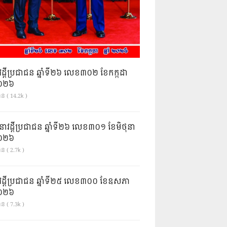
វដ្តីប្រជាជន ឆ្នាំទី២៦ លេខ៣០២ ខែកក្កដា
ំ២០២៦
ាន ( 14.2k )
នាវដ្ដីប្រជាជន ឆ្នាំទី២៦ លេខ៣០១ ខែមិថុនា
ំ២០២៦
ន ( 2.7k )
វដ្តីប្រជាជន ឆ្នាំទី២៥ លេខ៣០០ ខែឧសភា
ំ២០២៦
ន ( 7.3k )