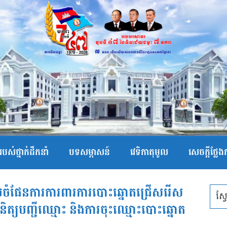
បស់ថ្នាក់ដឹកនាំ
បទសម្ភាសន៍
វេទិកាតុមូល
សេចក្ដីថ្លែ
ំរៀបចំផែនការការពារការបោះឆ្នោតជ្រើសរើស
ពិនិត្យបញ្ជីឈ្មោះ និងការចុះឈ្មោះបោះឆ្នោត