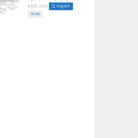
កក្កដា, 2026
ទាញយក
96 KB