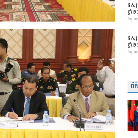
ទស្ស
ឆ្នា
ចំនួនអា
ទស្ស
ឆ្នា
ចំនួនអ
ព័