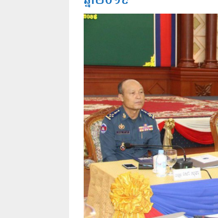
ឆ្នាំ២០១៩