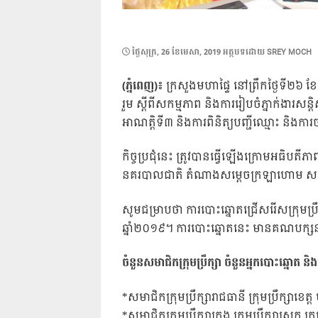
POSTED
ថ្ងៃ​សុក្រ, 26 ខែ​មេសា, 2019
អត្ថបទដោយ
SREY MOCH
ON
(ភ្នំពេញ)៖
ក្រសួងមហាផ្ទៃ នៅព្រឹកថ្ងៃទី២៦ ខែម
រួម ស្តីពីសកម្មភាព និងការរៀបចំភ្នាក់ងារសន្
អាណត្តិទី៣ និងការពិនិត្យបញ្ជីឈ្មោះ និងកា
កិច្ចប្រជុំនេះ ត្រូវបានធ្វើឡើងក្រោមអធិបត
នគរបាលជាតិ តំណាងសម្តេចក្រឡាហោម ស ខេង ឧ
សូមជម្រាបថា ការបោះឆ្នោតជ្រើសរើសក្រុមប្រ
ឆ្នាំ២០១៩។ ការបោះឆ្នោតនេះ មានគណបក្សន
ចំនួនសមាជិកក្រុមប្រឹក្សា ចំនួនអ្នកបោះឆ្នោត
*សមាជិកក្រុមប្រឹក្សារាជធានី ក្រុមប្រឹក្សាខេត
*សមាជិកក្រុមប្រឹក្សាក្រុង ក្រុមប្រឹក្សាស្រុក 