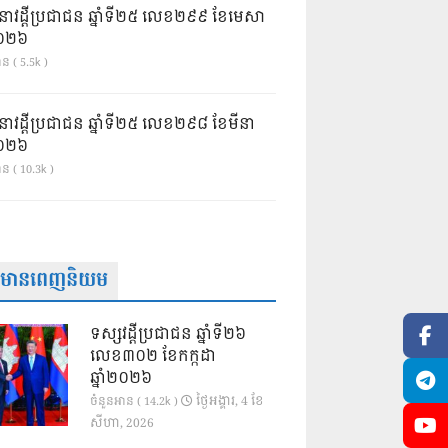
នាវដ្ដីប្រជាជន ឆ្នាំទី២៥ លេខ២៩៩ ខែមេសា
ំ២០២៦
ន ( 5.5k )
នាវដ្ដីប្រជាជន ឆ្នាំទី២៥ លេខ២៩៨ ខែមីនា
ំ២០២៦
ាន ( 10.3k )
ត៌មានពេញនិយម
ទស្សវដ្តីប្រជាជន ឆ្នាំទី២៦
លេខ៣០២ ខែកក្កដា
ឆ្នាំ២០២៦
ថ្ងៃ​អង្គារ, 4 ខែ​
ចំនួនអាន ( 14.2k )
សីហា, 2026