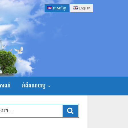
ភាសាខ្មែរ
English
ងការណ៍
អំពីគណបក្ស
ស្វែងរក