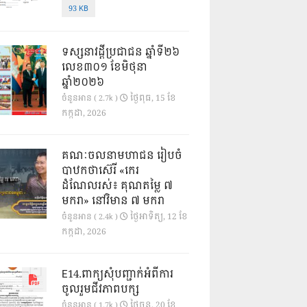
93 KB
ទស្សនាវដ្ដីប្រជាជន ឆ្នាំទី២៦
លេខ៣០១ ខែមិថុនា
ឆ្នាំ២០២៦
ថ្ងៃ​ពុធ, 15 ខែ​
ចំនួនអាន ( 2.7k )
កក្កដា, 2026
គណៈចលនាមហាជន រៀបចំ
បាឋកថាស៊េរី «កេរ
ដំណែលរស់៖ គុណតម្លៃ ៧
មករា» នៅវិមាន ៧ មករា
ថ្ងៃ​អាទិត្យ, 12 ខែ​
ចំនួនអាន ( 2.4k )
កក្កដា, 2026
E14.ពាក្យសុំបញ្ជាក់អំពីការ
ចូលរួមជីវភាពបក្ស
ថ្ងៃ​ចន្ទ, 20 ខែ​
ចំនួនអាន ( 1.7k )