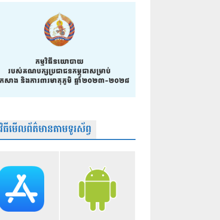
មវិធីមើលព័ត៌មានតាមទូរស័ព្វ