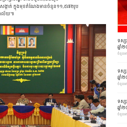
ំ សង្កាត់ ក្នុងមុខតំណែងមានចំនួន១១,៥៧២រូប
យាល័យ៕
ទស្ស
ឆ្នា
ចំនួនអ
ទស្ស
ឆ្នា
ចំនួនអា
ទស្ស
ឆ្នា
ចំនួនអា