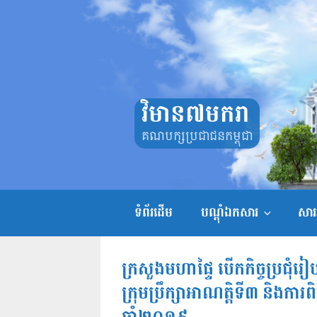
Skip
to
content
វិមាន៧មករា
គណបក្សប្រជាជនកម្ពុជា
ទំព័រដើម
បណ្តុំឯកសារ
សាររ
ក្រសួងមហាផ្ទៃ បើកកិច្ចប្រជុ
ក្រុមប្រឹក្សាអាណត្តិទី៣ និងការ